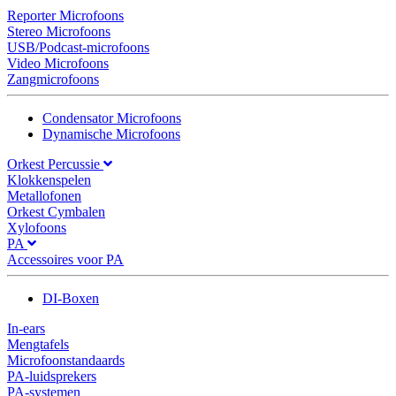
Reporter Microfoons
Stereo Microfoons
USB/Podcast-microfoons
Video Microfoons
Zangmicrofoons
Condensator Microfoons
Dynamische Microfoons
Orkest Percussie
Klokkenspelen
Metallofonen
Orkest Cymbalen
Xylofoons
PA
Accessoires voor PA
DI-Boxen
In-ears
Mengtafels
Microfoonstandaards
PA-luidsprekers
PA-systemen