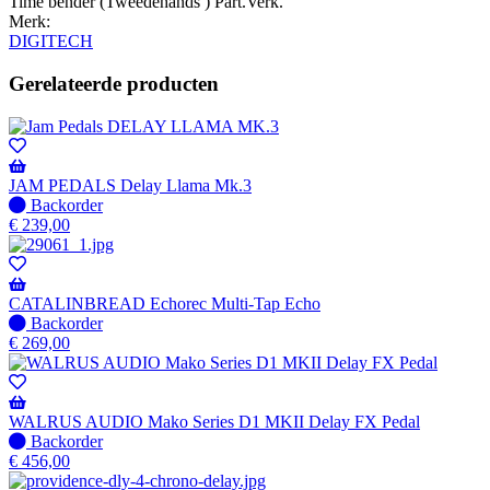
Time bender (Tweedehands ) Part.Verk.
Merk:
DIGITECH
Gerelateerde producten
JAM PEDALS Delay Llama Mk.3
Niet
Backorder
op
€
239,00
voorraad
-
Wordt
verzonden
CATALINBREAD Echorec Multi-Tap Echo
wanneer
Niet
Backorder
beschikbaar
op
€
269,00
voorraad
-
Wordt
verzonden
WALRUS AUDIO Mako Series D1 MKII Delay FX Pedal
wanneer
Niet
Backorder
beschikbaar
op
€
456,00
voorraad