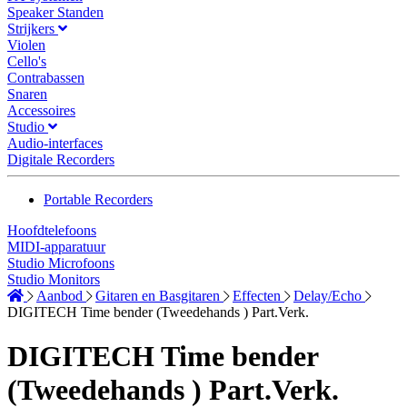
Speaker Standen
Strijkers
Violen
Cello's
Contrabassen
Snaren
Accessoires
Studio
Audio-interfaces
Digitale Recorders
Portable Recorders
Hoofdtelefoons
MIDI-apparatuur
Studio Microfoons
Studio Monitors
Aanbod
Gitaren en Basgitaren
Effecten
Delay/Echo
DIGITECH Time bender (Tweedehands ) Part.Verk.
DIGITECH Time bender
(Tweedehands ) Part.Verk.