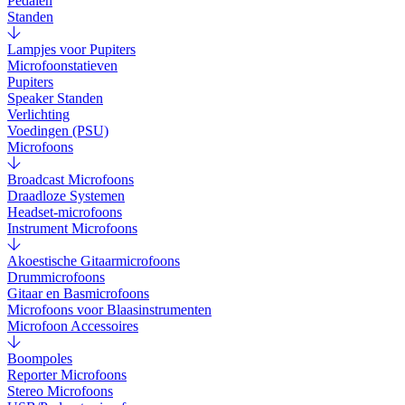
Pedalen
Standen
Lampjes voor Pupiters
Microfoonstatieven
Pupiters
Speaker Standen
Verlichting
Voedingen (PSU)
Microfoons
Broadcast Microfoons
Draadloze Systemen
Headset-microfoons
Instrument Microfoons
Akoestische Gitaarmicrofoons
Drummicrofoons
Gitaar en Basmicrofoons
Microfoons voor Blaasinstrumenten
Microfoon Accessoires
Boompoles
Reporter Microfoons
Stereo Microfoons