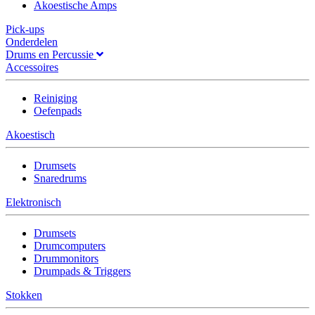
Akoestische Amps
Pick-ups
Onderdelen
Drums en Percussie
Accessoires
Reiniging
Oefenpads
Akoestisch
Drumsets
Snaredrums
Elektronisch
Drumsets
Drumcomputers
Drummonitors
Drumpads & Triggers
Stokken