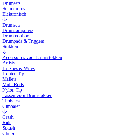
Drumsets
Snaredrums
Elektronisch
Drumsets
Drumcomputers
Drummonitors
Drumpads & Triggers
Stokken
Accessoires voor Drumstokken
Artists
Brushes & Wires
Houten Tip
Mallets
Multi Rods
Nylon Tip
Tassen voor Drumstokken
Timbales
Cimbalen
Crash
Ride
Splash
China