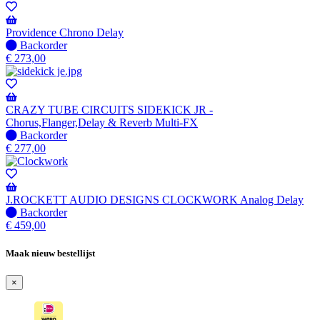
-
Wordt
verzonden
Providence Chrono Delay
wanneer
Niet
Backorder
beschikbaar
op
€
273,00
voorraad
-
Wordt
verzonden
CRAZY TUBE CIRCUITS SIDEKICK JR -
wanneer
Chorus,Flanger,Delay & Reverb Multi-FX
beschikbaar
Niet
Backorder
op
€
277,00
voorraad
-
Wordt
verzonden
J.ROCKETT AUDIO DESIGNS CLOCKWORK Analog Delay
wanneer
Niet
Backorder
beschikbaar
op
€
459,00
voorraad
-
Maak nieuw bestellijst
Wordt
verzonden
×
wanneer
beschikbaar