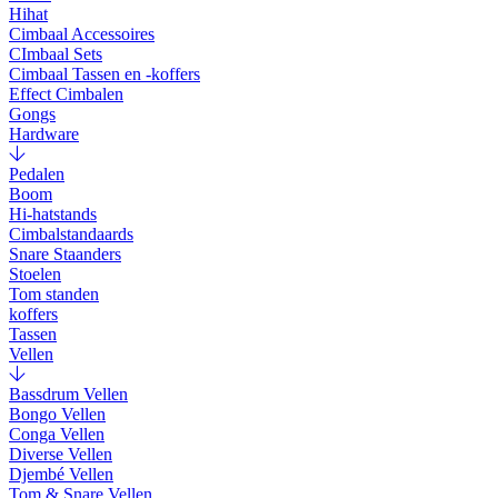
Hihat
Cimbaal Accessoires
CImbaal Sets
Cimbaal Tassen en -koffers
Effect Cimbalen
Gongs
Hardware
Pedalen
Boom
Hi-hatstands
Cimbalstandaards
Snare Staanders
Stoelen
Tom standen
koffers
Tassen
Vellen
Bassdrum Vellen
Bongo Vellen
Conga Vellen
Diverse Vellen
Djembé Vellen
Tom & Snare Vellen