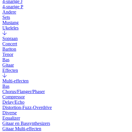
4-snarige J
4-snarige P
Andere
Sets
Mustang
Ukeleles
Sopraan
Concert
Bariton
Tenor
Bas
Gitaar
Effecten
Multi-effecten
Bas
Chorus/Flanger/Phaser
Compressor
Delay/Echo
Distortion-Fuzz-Overdrive
Diverse
Equalizer
Gitaar en Bassynthesizers
Gitaar Multi-effecten