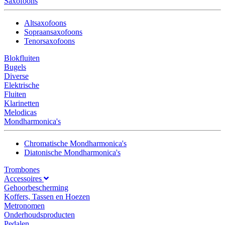
Saxofoons
Altsaxofoons
Sopraansaxofoons
Tenorsaxofoons
Blokfluiten
Bugels
Diverse
Elektrische
Fluiten
Klarinetten
Melodicas
Mondharmonica's
Chromatische Mondharmonica's
Diatonische Mondharmonica's
Trombones
Accessoires
Gehoorbescherming
Koffers, Tassen en Hoezen
Metronomen
Onderhoudsproducten
Pedalen