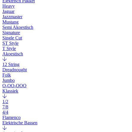
Elektrisch Pakket
Heavy
Jaguar
Jazzmaster
Mustang
Semi Akoestisch
Signature
Single Cut
ST Style
T Style
Akoestisch
12 String
Dreadnought
Folk
Jumbo
O-OO-OOO
Klassiek
1/2
7/8
4/4
Flamenco
Elektrische Bassen