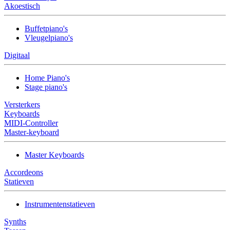
Akoestisch
Buffetpiano's
Vleugelpiano's
Digitaal
Home Piano's
Stage piano's
Versterkers
Keyboards
MIDI-Controller
Master-keyboard
Master Keyboards
Accordeons
Statieven
Instrumentenstatieven
Synths