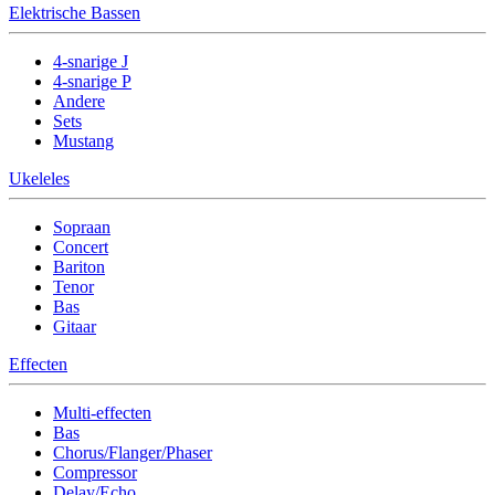
Elektrische Bassen
4-snarige J
4-snarige P
Andere
Sets
Mustang
Ukeleles
Sopraan
Concert
Bariton
Tenor
Bas
Gitaar
Effecten
Multi-effecten
Bas
Chorus/Flanger/Phaser
Compressor
Delay/Echo