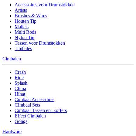
Accessoires voor Drumstokken
Artists
Brushes & Wires
Houten Tip
Mallets
Multi Rods
Nylon Tip
Tassen voor Drumstokken
Timbales
Cimbalen
Crash
Ride
Splash
China
Hihat
Cimbaal Accessoires
CImbaal Sets
Cimbaal Tassen en -koffers
Effect Cimbalen
Gongs
Hardware