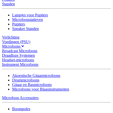
Standen
Lampjes voor Pupiters
Microfoonstatieven
Pupiters
Speaker Standen
Verlichting
Voedingen (PSU)
Microfoons
Broadcast Microfoons
Draadloze Systemen
Headset-microfoons
Instrument Microfoons
Akoestische Gitaarmicrofoons
Drummicrofoons
Gitaar en Basmicrofoons
Microfoons voor Blaasinstrumenten
Microfoon Accessoires
Boompoles