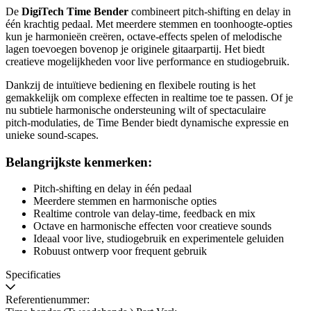
De
DigiTech Time Bender
combineert pitch‑shifting en delay in
één krachtig pedaal. Met meerdere stemmen en toonhoogte‑opties
kun je harmonieën creëren, octave‑effects spelen of melodische
lagen toevoegen bovenop je originele gitaarpartij. Het biedt
creatieve mogelijkheden voor live performance en studiogebruik.
Dankzij de intuïtieve bediening en flexibele routing is het
gemakkelijk om complexe effecten in realtime toe te passen. Of je
nu subtiele harmonische ondersteuning wilt of spectaculaire
pitch‑modulaties, de Time Bender biedt dynamische expressie en
unieke sound‑scapes.
Belangrijkste kenmerken:
Pitch‑shifting en delay in één pedaal
Meerdere stemmen en harmonische opties
Realtime controle van delay‑time, feedback en mix
Octave en harmonische effecten voor creatieve sounds
Ideaal voor live, studiogebruik en experimentele geluiden
Robuust ontwerp voor frequent gebruik
Specificaties
Referentienummer: