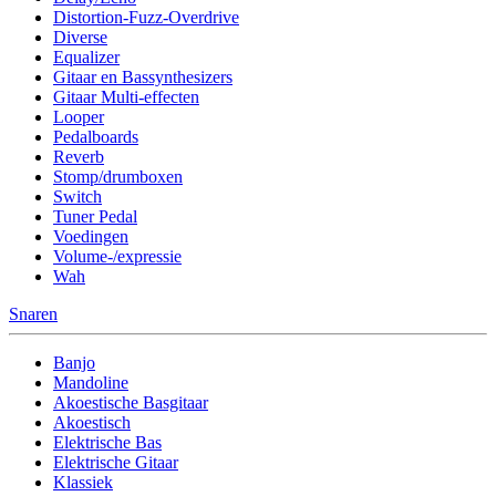
Distortion-Fuzz-Overdrive
Diverse
Equalizer
Gitaar en Bassynthesizers
Gitaar Multi-effecten
Looper
Pedalboards
Reverb
Stomp/drumboxen
Switch
Tuner Pedal
Voedingen
Volume-/expressie
Wah
Snaren
Banjo
Mandoline
Akoestische Basgitaar
Akoestisch
Elektrische Bas
Elektrische Gitaar
Klassiek