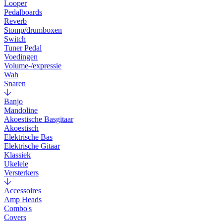
Looper
Pedalboards
Reverb
Stomp/drumboxen
Switch
Tuner Pedal
Voedingen
Volume-/expressie
Wah
Snaren
Banjo
Mandoline
Akoestische Basgitaar
Akoestisch
Elektrische Bas
Elektrische Gitaar
Klassiek
Ukelele
Versterkers
Accessoires
Amp Heads
Combo's
Covers