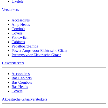
Ukelele
Versterkers
Accessoires
Amp Heads
Combo's
Covers
Footswitch
Cabinets
Pedalboard-amps
Power Amps voor Elektrische Gitaar
Preamps voor Elektrische Gitaar
Basversterkers
Accessoires
Bas Cabinets
Bas Combo's
Bas Heads
Covers
Akoestische Gitaarversterkers