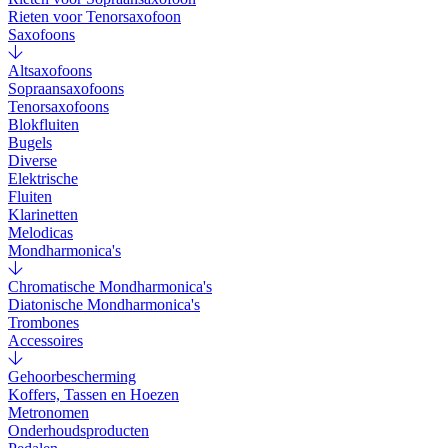
Rieten voor Tenorsaxofoon
Saxofoons
Altsaxofoons
Sopraansaxofoons
Tenorsaxofoons
Blokfluiten
Bugels
Diverse
Elektrische
Fluiten
Klarinetten
Melodicas
Mondharmonica's
Chromatische Mondharmonica's
Diatonische Mondharmonica's
Trombones
Accessoires
Gehoorbescherming
Koffers, Tassen en Hoezen
Metronomen
Onderhoudsproducten