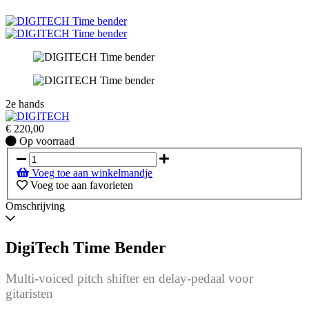
2e hands
€
220,00
Op
Op voorraad
voorraad
Voeg toe aan winkelmandje
Voeg toe aan favorieten
Omschrijving
DigiTech Time Bender
Multi‑voiced pitch shifter en delay‑pedaal voor
gitaristen