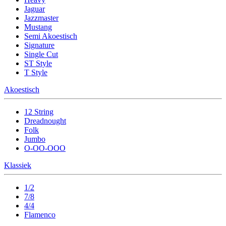
Jaguar
Jazzmaster
Mustang
Semi Akoestisch
Signature
Single Cut
ST Style
T Style
Akoestisch
12 String
Dreadnought
Folk
Jumbo
O-OO-OOO
Klassiek
1/2
7/8
4/4
Flamenco