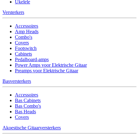
Ukelele
Versterkers
Accessoires
Amp Heads
Combo's
Covers
Footswitch
Cabinets
Pedalboard-amps
Power Amps voor Elektrische Gitaar
Preamps voor Elektrische Gitaar
Basversterkers
Accessoires
Bas Cabinets
Bas Combo's
Bas Heads
Covers
Akoestische Gitaarversterkers