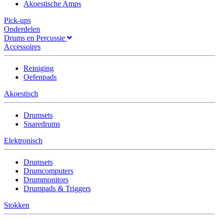
Akoestische Amps
Pick-ups
Onderdelen
Drums en Percussie
Accessoires
Reiniging
Oefenpads
Akoestisch
Drumsets
Snaredrums
Elektronisch
Drumsets
Drumcomputers
Drummonitors
Drumpads & Triggers
Stokken