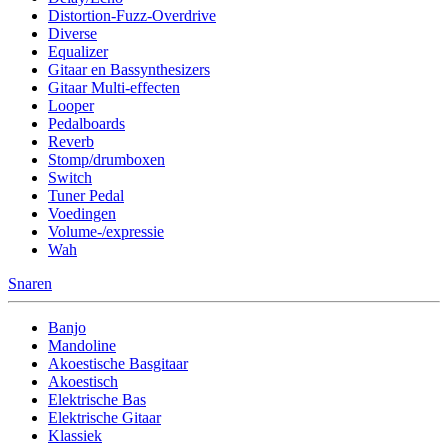
Distortion-Fuzz-Overdrive
Diverse
Equalizer
Gitaar en Bassynthesizers
Gitaar Multi-effecten
Looper
Pedalboards
Reverb
Stomp/drumboxen
Switch
Tuner Pedal
Voedingen
Volume-/expressie
Wah
Snaren
Banjo
Mandoline
Akoestische Basgitaar
Akoestisch
Elektrische Bas
Elektrische Gitaar
Klassiek