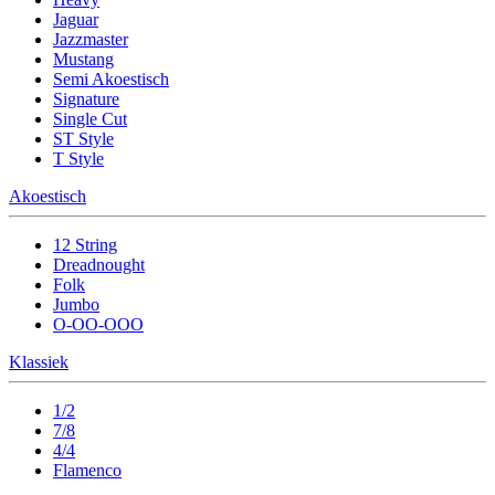
Jaguar
Jazzmaster
Mustang
Semi Akoestisch
Signature
Single Cut
ST Style
T Style
Akoestisch
12 String
Dreadnought
Folk
Jumbo
O-OO-OOO
Klassiek
1/2
7/8
4/4
Flamenco