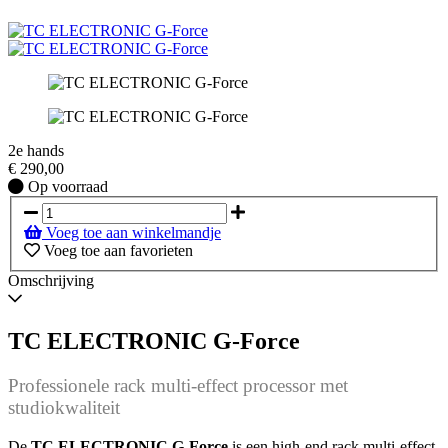
2e hands
€
290,00
Op
Op voorraad
voorraad
Voeg toe aan winkelmandje
Voeg toe aan favorieten
Omschrijving
TC ELECTRONIC G-Force
Professionele rack multi-effect processor met
studiokwaliteit
De
TC ELECTRONIC G-Force
is een high-end rack multi-effect