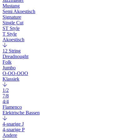
Jazzmaster
Mustang
Semi Akoestisch
Signature
Single Cut
ST Style
T Style
Akoestisch
12 String
Dreadnought
Folk
Jumbo
O-OO-OOO
Klassiek
1/2
7/8
4/4
Flamenco
Elektrische Bassen
4-snarige J
4-snarige P
Andere