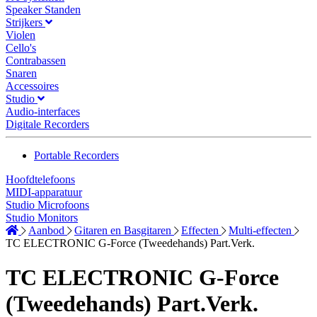
Speaker Standen
Strijkers
Violen
Cello's
Contrabassen
Snaren
Accessoires
Studio
Audio-interfaces
Digitale Recorders
Portable Recorders
Hoofdtelefoons
MIDI-apparatuur
Studio Microfoons
Studio Monitors
Aanbod
Gitaren en Basgitaren
Effecten
Multi-effecten
TC ELECTRONIC G-Force (Tweedehands) Part.Verk.
TC ELECTRONIC G-Force
(Tweedehands) Part.Verk.