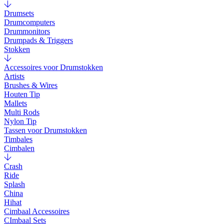
Drumsets
Drumcomputers
Drummonitors
Drumpads & Triggers
Stokken
Accessoires voor Drumstokken
Artists
Brushes & Wires
Houten Tip
Mallets
Multi Rods
Nylon Tip
Tassen voor Drumstokken
Timbales
Cimbalen
Crash
Ride
Splash
China
Hihat
Cimbaal Accessoires
CImbaal Sets