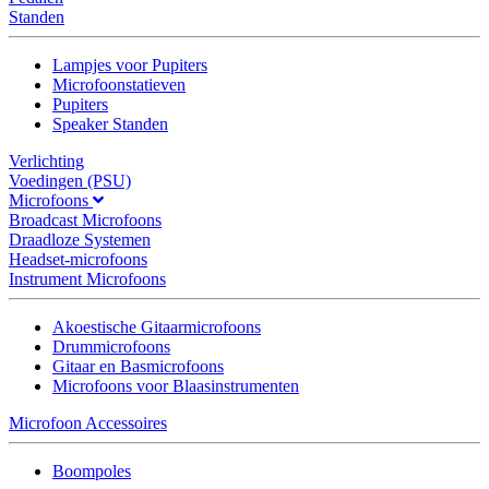
Standen
Lampjes voor Pupiters
Microfoonstatieven
Pupiters
Speaker Standen
Verlichting
Voedingen (PSU)
Microfoons
Broadcast Microfoons
Draadloze Systemen
Headset-microfoons
Instrument Microfoons
Akoestische Gitaarmicrofoons
Drummicrofoons
Gitaar en Basmicrofoons
Microfoons voor Blaasinstrumenten
Microfoon Accessoires
Boompoles