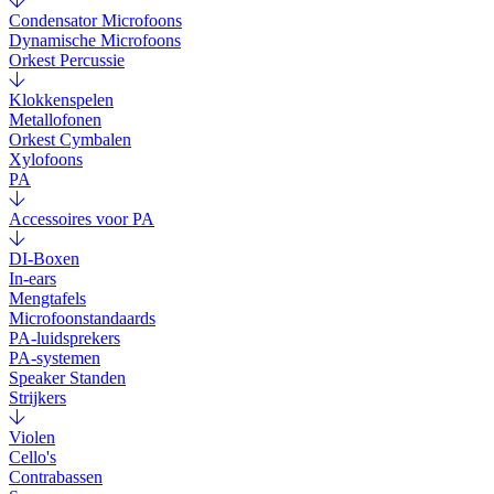
Condensator Microfoons
Dynamische Microfoons
Orkest Percussie
Klokkenspelen
Metallofonen
Orkest Cymbalen
Xylofoons
PA
Accessoires voor PA
DI-Boxen
In-ears
Mengtafels
Microfoonstandaards
PA-luidsprekers
PA-systemen
Speaker Standen
Strijkers
Violen
Cello's
Contrabassen