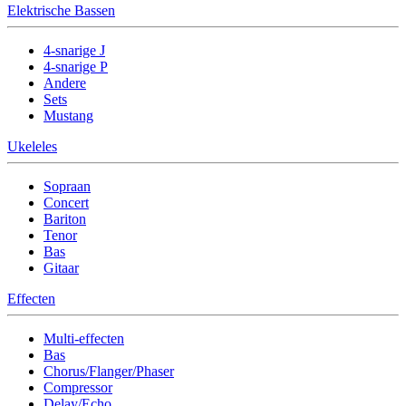
Elektrische Bassen
4-snarige J
4-snarige P
Andere
Sets
Mustang
Ukeleles
Sopraan
Concert
Bariton
Tenor
Bas
Gitaar
Effecten
Multi-effecten
Bas
Chorus/Flanger/Phaser
Compressor
Delay/Echo