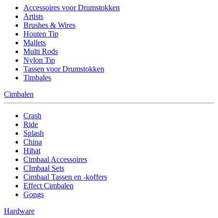
Accessoires voor Drumstokken
Artists
Brushes & Wires
Houten Tip
Mallets
Multi Rods
Nylon Tip
Tassen voor Drumstokken
Timbales
Cimbalen
Crash
Ride
Splash
China
Hihat
Cimbaal Accessoires
CImbaal Sets
Cimbaal Tassen en -koffers
Effect Cimbalen
Gongs
Hardware