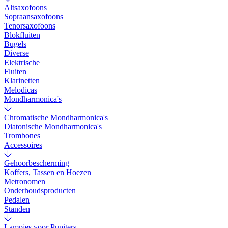
Altsaxofoons
Sopraansaxofoons
Tenorsaxofoons
Blokfluiten
Bugels
Diverse
Elektrische
Fluiten
Klarinetten
Melodicas
Mondharmonica's
Chromatische Mondharmonica's
Diatonische Mondharmonica's
Trombones
Accessoires
Gehoorbescherming
Koffers, Tassen en Hoezen
Metronomen
Onderhoudsproducten
Pedalen
Standen
Lampjes voor Pupiters