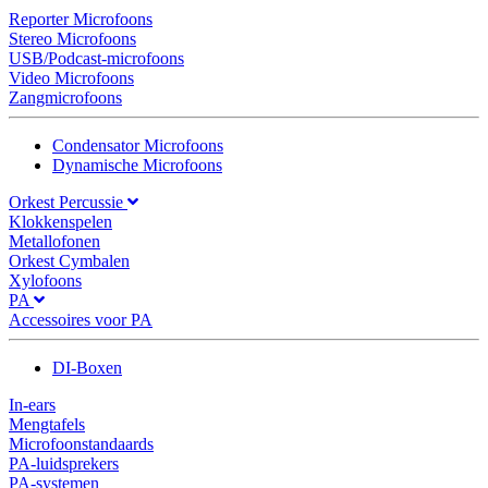
Reporter Microfoons
Stereo Microfoons
USB/Podcast-microfoons
Video Microfoons
Zangmicrofoons
Condensator Microfoons
Dynamische Microfoons
Orkest Percussie
Klokkenspelen
Metallofonen
Orkest Cymbalen
Xylofoons
PA
Accessoires voor PA
DI-Boxen
In-ears
Mengtafels
Microfoonstandaards
PA-luidsprekers
PA-systemen