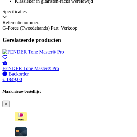
Klassieker in gitaristen-racks wereldwijd
Specificaties
Referentienummer:
G-Force (Tweedehands) Part. Verkoop
Gerelateerde producten
FENDER Tone Master® Pro
Niet
Backorder
op
€
1849,00
voorraad
-
Maak nieuw bestellijst
Wordt
verzonden
×
wanneer
beschikbaar