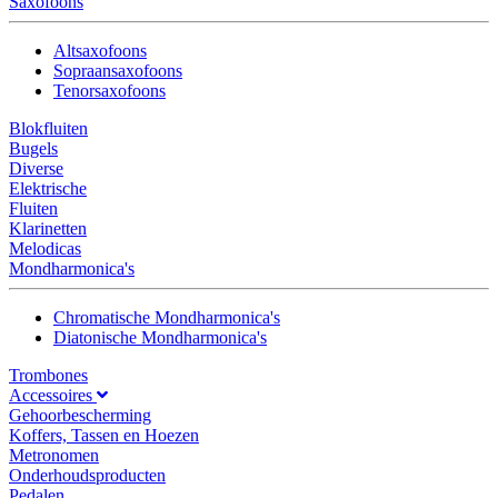
Saxofoons
Altsaxofoons
Sopraansaxofoons
Tenorsaxofoons
Blokfluiten
Bugels
Diverse
Elektrische
Fluiten
Klarinetten
Melodicas
Mondharmonica's
Chromatische Mondharmonica's
Diatonische Mondharmonica's
Trombones
Accessoires
Gehoorbescherming
Koffers, Tassen en Hoezen
Metronomen
Onderhoudsproducten
Pedalen