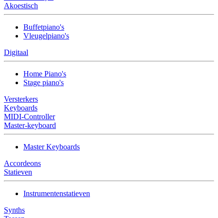
Akoestisch
Buffetpiano's
Vleugelpiano's
Digitaal
Home Piano's
Stage piano's
Versterkers
Keyboards
MIDI-Controller
Master-keyboard
Master Keyboards
Accordeons
Statieven
Instrumentenstatieven
Synths