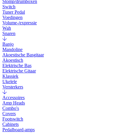
Stomp/drumboxen
Switch
Tuner Pedal
Voedingen
Volume-/expressie
Wah
Snaren
Banjo
Mandoline
Akoestische Basgitaar
Akoestisch
Elektrische Bas
Elektrische Gitaar
Klassiek
Ukelele
Versterkers
Accessoires
Amp Heads
Combo's
Covers
Footswitch
Cabinets
Pedalboard-amps