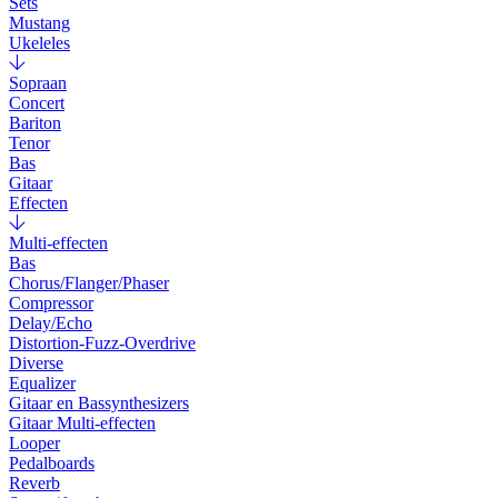
Sets
Mustang
Ukeleles
Sopraan
Concert
Bariton
Tenor
Bas
Gitaar
Effecten
Multi-effecten
Bas
Chorus/Flanger/Phaser
Compressor
Delay/Echo
Distortion-Fuzz-Overdrive
Diverse
Equalizer
Gitaar en Bassynthesizers
Gitaar Multi-effecten
Looper
Pedalboards
Reverb