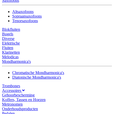
Saxofoons
Altsaxofoons
Sopraansaxofoons
Tenorsaxofoons
Blokfluiten
Bugels
Diverse
Elektrische
Fluiten
Klarinetten
Melodicas
Mondharmonica's
Chromatische Mondharmonica's
Diatonische Mondharmonica's
Trombones
Accessoires
Gehoorbescherming
Koffers, Tassen en Hoezen
Metronomen
Onderhoudsproducten
Pedalen