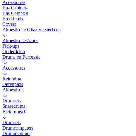
Accessoires
Bas Cabinets
Bas Combo's
Bas Heads
Covers
Akoestische Gitaarversterkers
Akoestische Amps
Pick-ups
Onderdelen
Drums en Percussie
Accessoires
Reiniging
Oefenpads
Akoestisch
Drumsets
Snaredrums
Elektronisch
Drumsets
Drumcomputers
Drummonitors