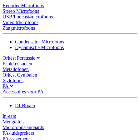
Reporter Microfoons
Stereo Microfoons
USB/Podcast-microfoons
Video Microfoons
Zangmicrofoons
Condensator Microfoons
Dynamische Microfoons
Orkest Percussie
Klokkenspelen
Metallofonen
Orkest Cymbalen
Xylofoons
PA
Accessoires voor PA
DI-Boxen
In-ears
Mengtafels
Microfoonstandaards
PA-luidsprekers
PA-systemen