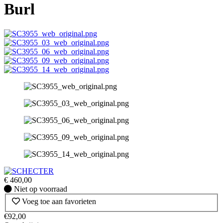
Burl
€
460,00
Niet
Niet op voorraad
op
Voeg toe aan favorieten
voorraad
€92,00