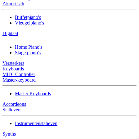
Akoestisch
Buffetpiano's
Vleugelpiano's
Digitaal
Home Piano's
Stage piano's
Versterkers
Keyboards
MIDI-Controller
Master-keyboard
Master Keyboards
Accordeons
Statieven
Instrumentenstatieven
Synths