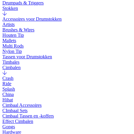
Drumpads & Triggers
Stokken
Accessoires voor Drumstokken
Artists
Brushes & Wires
Houten Tip
Mallets
Multi Rods
Nylon Tip
Tassen voor Drumstokken
Timbales
Cimbalen
Crash
Ride
Splash
China
Hihat
Cimbaal Accessoires
CImbaal Sets
Cimbaal Tassen en -koffers
Effect Cimbalen
Gongs
Hardware