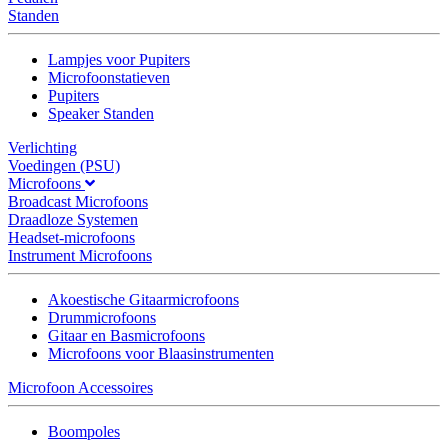
Standen
Lampjes voor Pupiters
Microfoonstatieven
Pupiters
Speaker Standen
Verlichting
Voedingen (PSU)
Microfoons
Broadcast Microfoons
Draadloze Systemen
Headset-microfoons
Instrument Microfoons
Akoestische Gitaarmicrofoons
Drummicrofoons
Gitaar en Basmicrofoons
Microfoons voor Blaasinstrumenten
Microfoon Accessoires
Boompoles