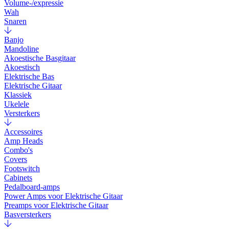
Volume-/expressie
Wah
Snaren
Banjo
Mandoline
Akoestische Basgitaar
Akoestisch
Elektrische Bas
Elektrische Gitaar
Klassiek
Ukelele
Versterkers
Accessoires
Amp Heads
Combo's
Covers
Footswitch
Cabinets
Pedalboard-amps
Power Amps voor Elektrische Gitaar
Preamps voor Elektrische Gitaar
Basversterkers