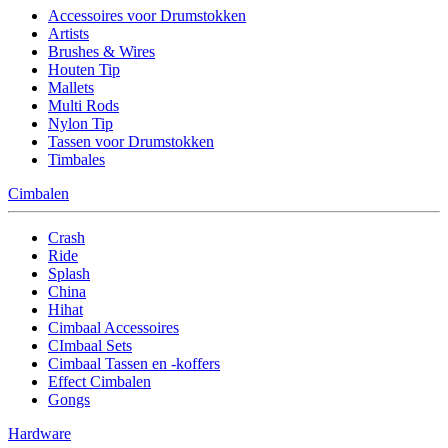
Accessoires voor Drumstokken
Artists
Brushes & Wires
Houten Tip
Mallets
Multi Rods
Nylon Tip
Tassen voor Drumstokken
Timbales
Cimbalen
Crash
Ride
Splash
China
Hihat
Cimbaal Accessoires
CImbaal Sets
Cimbaal Tassen en -koffers
Effect Cimbalen
Gongs
Hardware