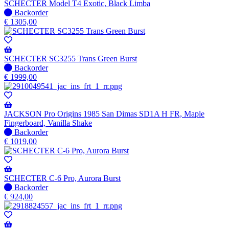
SCHECTER Model T4 Exotic, Black Limba
Niet
Backorder
op
€
1305,00
voorraad
-
Wordt
verzonden
SCHECTER SC3255 Trans Green Burst
wanneer
Niet
Backorder
beschikbaar
op
€
1999,00
voorraad
-
Wordt
verzonden
JACKSON Pro Origins 1985 San Dimas SD1A H FR, Maple
wanneer
Fingerboard, Vanilla Shake
beschikbaar
Niet
Backorder
op
€
1019,00
voorraad
-
Wordt
verzonden
SCHECTER C-6 Pro, Aurora Burst
wanneer
Niet
Backorder
beschikbaar
op
€
924,00
voorraad
-
Wordt