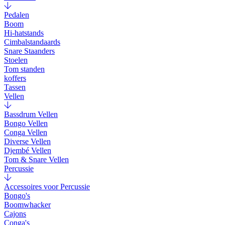
Pedalen
Boom
Hi-hatstands
Cimbalstandaards
Snare Staanders
Stoelen
Tom standen
koffers
Tassen
Vellen
Bassdrum Vellen
Bongo Vellen
Conga Vellen
Diverse Vellen
Djembé Vellen
Tom & Snare Vellen
Percussie
Accessoires voor Percussie
Bongo's
Boomwhacker
Cajons
Conga's