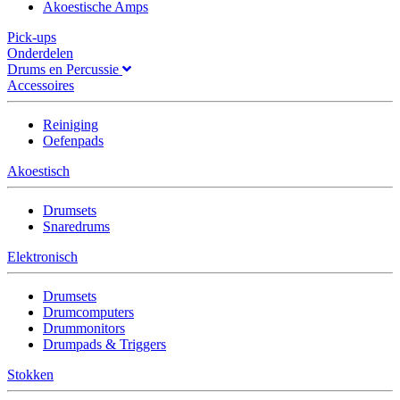
Akoestische Amps
Pick-ups
Onderdelen
Drums en Percussie
Accessoires
Reiniging
Oefenpads
Akoestisch
Drumsets
Snaredrums
Elektronisch
Drumsets
Drumcomputers
Drummonitors
Drumpads & Triggers
Stokken