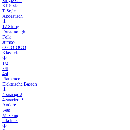
Single Cut
ST Style
T Style
Akoestisch
12 String
Dreadnought
Folk
Jumbo
O-OO-OOO
Klassiek
1/2
7/8
4/4
Flamenco
Elektrische Bassen
4-snarige J
4-snarige P
Andere
Sets
Mustang
Ukeleles