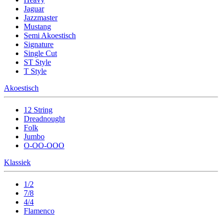
Jaguar
Jazzmaster
Mustang
Semi Akoestisch
Signature
Single Cut
ST Style
T Style
Akoestisch
12 String
Dreadnought
Folk
Jumbo
O-OO-OOO
Klassiek
1/2
7/8
4/4
Flamenco