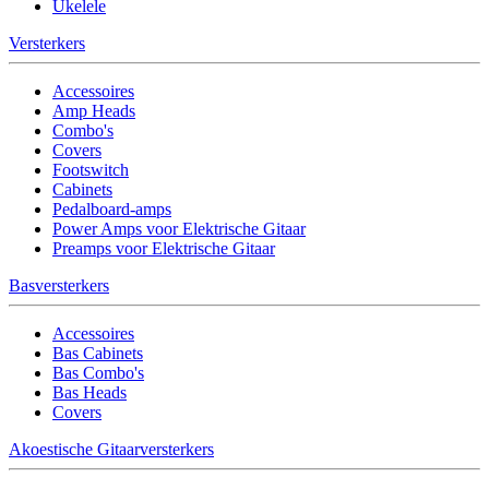
Ukelele
Versterkers
Accessoires
Amp Heads
Combo's
Covers
Footswitch
Cabinets
Pedalboard-amps
Power Amps voor Elektrische Gitaar
Preamps voor Elektrische Gitaar
Basversterkers
Accessoires
Bas Cabinets
Bas Combo's
Bas Heads
Covers
Akoestische Gitaarversterkers