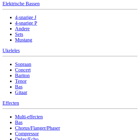
Elektrische Bassen
4-snarige J
4-snarige P
Andere
Sets
Mustang
Ukeleles
Sopraan
Concert
Bariton
Tenor
Bas
Gitaar
Effecten
Multi-effecten
Bas
Chorus/Flanger/Phaser
Compressor
Delay/Echo