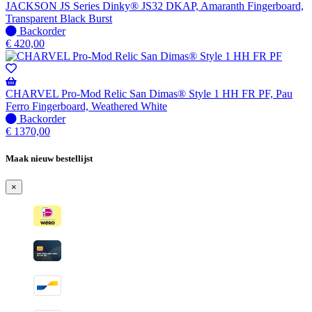
verzonden
JACKSON JS Series Dinky® JS32 DKAP, Amaranth Fingerboard,
wanneer
Transparent Black Burst
beschikbaar
Niet
Backorder
op
€
420,00
voorraad
-
Wordt
verzonden
CHARVEL Pro-Mod Relic San Dimas® Style 1 HH FR PF, Pau
wanneer
Ferro Fingerboard, Weathered White
beschikbaar
Niet
Backorder
op
€
1370,00
voorraad
-
Maak nieuw bestellijst
Wordt
verzonden
×
wanneer
beschikbaar