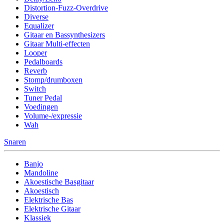
Distortion-Fuzz-Overdrive
Diverse
Equalizer
Gitaar en Bassynthesizers
Gitaar Multi-effecten
Looper
Pedalboards
Reverb
Stomp/drumboxen
Switch
Tuner Pedal
Voedingen
Volume-/expressie
Wah
Snaren
Banjo
Mandoline
Akoestische Basgitaar
Akoestisch
Elektrische Bas
Elektrische Gitaar
Klassiek