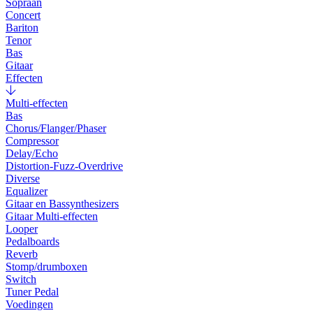
Sopraan
Concert
Bariton
Tenor
Bas
Gitaar
Effecten
Multi-effecten
Bas
Chorus/Flanger/Phaser
Compressor
Delay/Echo
Distortion-Fuzz-Overdrive
Diverse
Equalizer
Gitaar en Bassynthesizers
Gitaar Multi-effecten
Looper
Pedalboards
Reverb
Stomp/drumboxen
Switch
Tuner Pedal
Voedingen