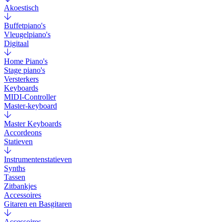
Akoestisch
Buffetpiano's
Vleugelpiano's
Digitaal
Home Piano's
Stage piano's
Versterkers
Keyboards
MIDI-Controller
Master-keyboard
Master Keyboards
Accordeons
Statieven
Instrumentenstatieven
Synths
Tassen
Zitbankjes
Accessoires
Gitaren en Basgitaren
Accessoires