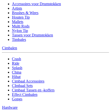
Accessoires voor Drumstokken
Artists
Brushes & Wires
Houten Tip
Mallets
Multi Rods
Nylon Tip
Tassen voor Drumstokken
Timbales
Cimbalen
Crash
Ride
Splash
China
Hihat
Cimbaal Accessoires
CImbaal Sets
Cimbaal Tassen en -koffers
Effect Cimbalen
Gongs
Hardware