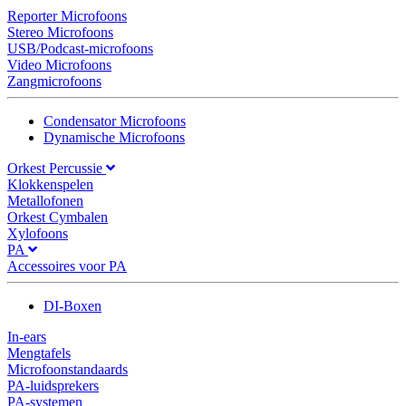
Reporter Microfoons
Stereo Microfoons
USB/Podcast-microfoons
Video Microfoons
Zangmicrofoons
Condensator Microfoons
Dynamische Microfoons
Orkest Percussie
Klokkenspelen
Metallofonen
Orkest Cymbalen
Xylofoons
PA
Accessoires voor PA
DI-Boxen
In-ears
Mengtafels
Microfoonstandaards
PA-luidsprekers
PA-systemen