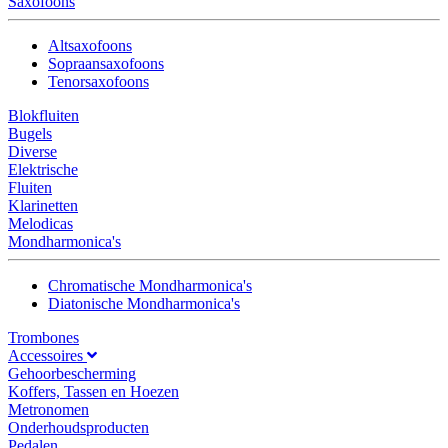
Saxofoons
Altsaxofoons
Sopraansaxofoons
Tenorsaxofoons
Blokfluiten
Bugels
Diverse
Elektrische
Fluiten
Klarinetten
Melodicas
Mondharmonica's
Chromatische Mondharmonica's
Diatonische Mondharmonica's
Trombones
Accessoires
Gehoorbescherming
Koffers, Tassen en Hoezen
Metronomen
Onderhoudsproducten
Pedalen