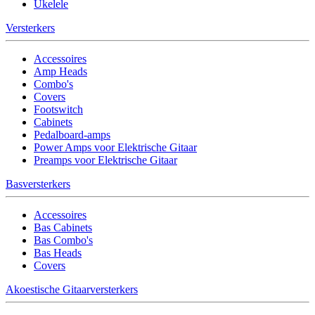
Ukelele
Versterkers
Accessoires
Amp Heads
Combo's
Covers
Footswitch
Cabinets
Pedalboard-amps
Power Amps voor Elektrische Gitaar
Preamps voor Elektrische Gitaar
Basversterkers
Accessoires
Bas Cabinets
Bas Combo's
Bas Heads
Covers
Akoestische Gitaarversterkers