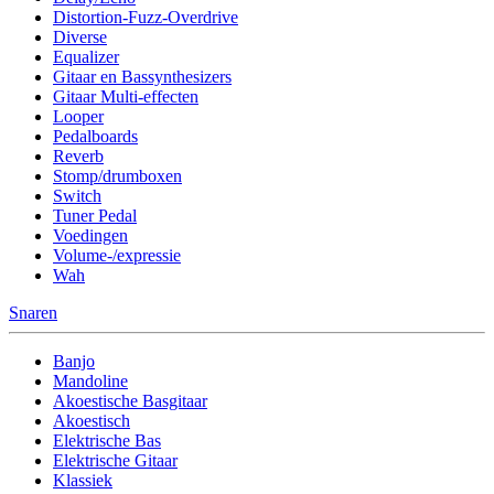
Distortion-Fuzz-Overdrive
Diverse
Equalizer
Gitaar en Bassynthesizers
Gitaar Multi-effecten
Looper
Pedalboards
Reverb
Stomp/drumboxen
Switch
Tuner Pedal
Voedingen
Volume-/expressie
Wah
Snaren
Banjo
Mandoline
Akoestische Basgitaar
Akoestisch
Elektrische Bas
Elektrische Gitaar
Klassiek