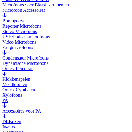
Microfoons voor Blaasinstrumenten
Microfoon Accessoires
Boompoles
Reporter Microfoons
Stereo Microfoons
USB/Podcast-microfoons
Video Microfoons
Zangmicrofoons
Condensator Microfoons
Dynamische Microfoons
Orkest Percussie
Klokkenspelen
Metallofonen
Orkest Cymbalen
Xylofoons
PA
Accessoires voor PA
DI-Boxen
In-ears