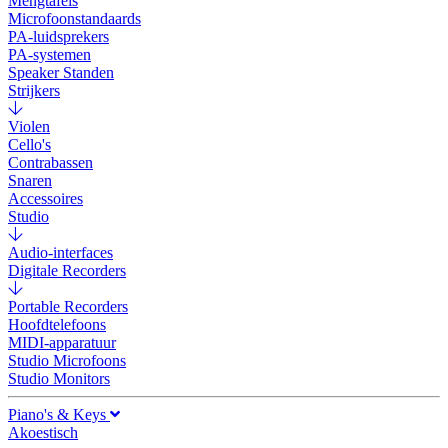
Mengtafels
Microfoonstandaards
PA-luidsprekers
PA-systemen
Speaker Standen
Strijkers
Violen
Cello's
Contrabassen
Snaren
Accessoires
Studio
Audio-interfaces
Digitale Recorders
Portable Recorders
Hoofdtelefoons
MIDI-apparatuur
Studio Microfoons
Studio Monitors
Piano's & Keys
Akoestisch