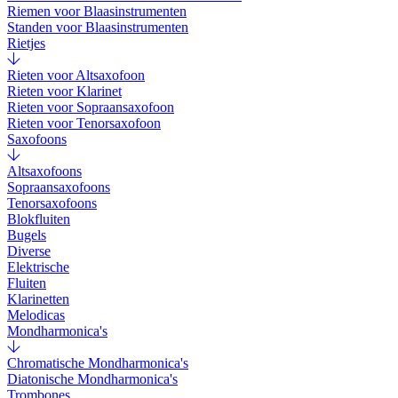
Riemen voor Blaasinstrumenten
Standen voor Blaasinstrumenten
Rietjes
Rieten voor Altsaxofoon
Rieten voor Klarinet
Rieten voor Sopraansaxofoon
Rieten voor Tenorsaxofoon
Saxofoons
Altsaxofoons
Sopraansaxofoons
Tenorsaxofoons
Blokfluiten
Bugels
Diverse
Elektrische
Fluiten
Klarinetten
Melodicas
Mondharmonica's
Chromatische Mondharmonica's
Diatonische Mondharmonica's
Trombones