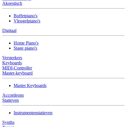
Akoestisch
Buffetpiano's
Vleugelpiano's
Digitaal
Home Piano's
Stage piano's
Versterkers
Keyboards
MIDI-Controller
Master-keyboard
Master Keyboards
Accordeons
Statieven
Instrumentenstatieven
Synths