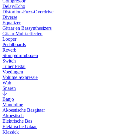
Compressor
Delay/Echo
Distortion-Fuzz-Overdrive
Diverse
Equalizer
Gitaar en Bassynthesizers
Gitaar Multi-effecten
Looper
Pedalboards
Reverb
Stomp/drumboxen
Switch
Tuner Pedal
Voedingen
Volume-/expressie
Wah
Snaren
Banjo
Mandoline
Akoestische Basgitaar
Akoestisch
Elektrische Bas
Elektrische Gitaar
Klassiek