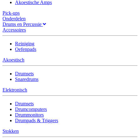
Akoestische Amps
Pick-ups
Onderdelen
Drums en Percussie
Accessoires
Reiniging
Oefenpads
Akoestisch
Drumsets
Snaredrums
Elektronisch
Drumsets
Drumcomputers
Drummonitors
Drumpads & Triggers
Stokken