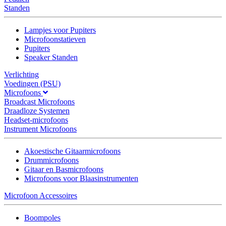
Standen
Lampjes voor Pupiters
Microfoonstatieven
Pupiters
Speaker Standen
Verlichting
Voedingen (PSU)
Microfoons
Broadcast Microfoons
Draadloze Systemen
Headset-microfoons
Instrument Microfoons
Akoestische Gitaarmicrofoons
Drummicrofoons
Gitaar en Basmicrofoons
Microfoons voor Blaasinstrumenten
Microfoon Accessoires
Boompoles