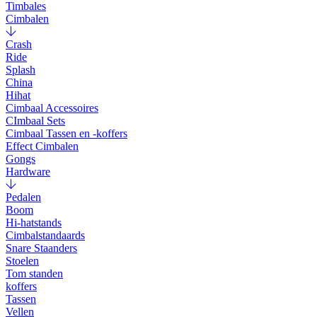
Timbales
Cimbalen
Crash
Ride
Splash
China
Hihat
Cimbaal Accessoires
CImbaal Sets
Cimbaal Tassen en -koffers
Effect Cimbalen
Gongs
Hardware
Pedalen
Boom
Hi-hatstands
Cimbalstandaards
Snare Staanders
Stoelen
Tom standen
koffers
Tassen
Vellen