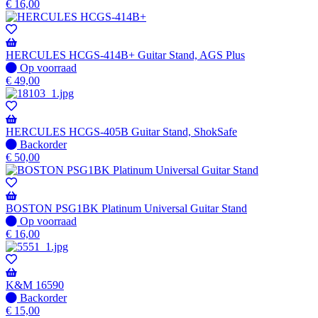
beschikbaar
op
€
16,00
voorraad
-
Wordt
verzonden
HERCULES HCGS-414B+ Guitar Stand, AGS Plus
wanneer
Op
Op voorraad
beschikbaar
voorraad
€
49,00
HERCULES HCGS-405B Guitar Stand, ShokSafe
Niet
Backorder
op
€
50,00
voorraad
-
Wordt
verzonden
BOSTON PSG1BK Platinum Universal Guitar Stand
wanneer
Op
Op voorraad
beschikbaar
voorraad
€
16,00
K&M 16590
Niet
Backorder
op
€
15,00