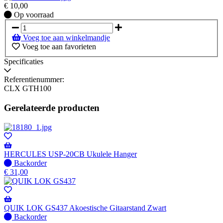
€
10,00
Op
Op voorraad
voorraad
Voeg toe aan winkelmandje
Voeg toe aan favorieten
Specificaties
Referentienummer:
CLX GTH100
Gerelateerde producten
HERCULES USP-20CB Ukulele Hanger
Niet
Backorder
op
€
31,00
voorraad
-
Wordt
verzonden
QUIK LOK GS437 Akoestische Gitaarstand Zwart
wanneer
Niet
Backorder