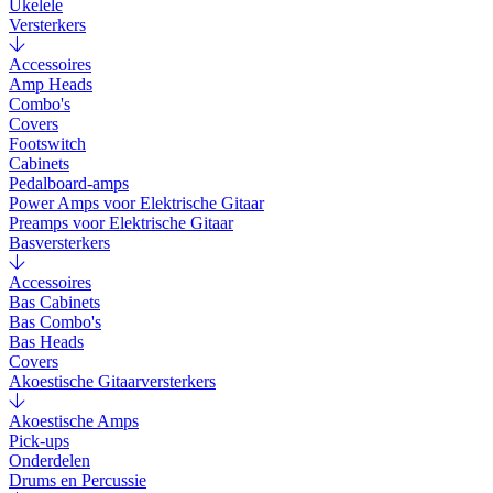
Ukelele
Versterkers
Accessoires
Amp Heads
Combo's
Covers
Footswitch
Cabinets
Pedalboard-amps
Power Amps voor Elektrische Gitaar
Preamps voor Elektrische Gitaar
Basversterkers
Accessoires
Bas Cabinets
Bas Combo's
Bas Heads
Covers
Akoestische Gitaarversterkers
Akoestische Amps
Pick-ups
Onderdelen
Drums en Percussie