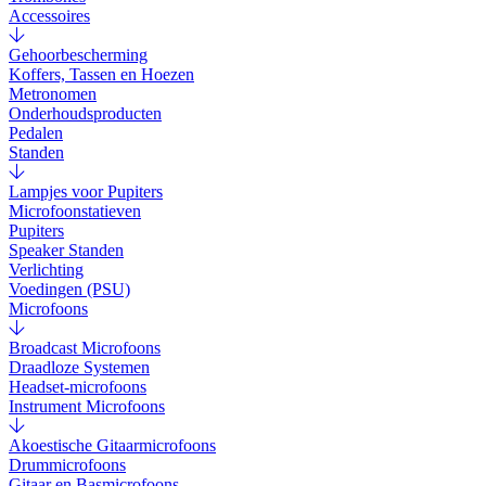
Accessoires
Gehoorbescherming
Koffers, Tassen en Hoezen
Metronomen
Onderhoudsproducten
Pedalen
Standen
Lampjes voor Pupiters
Microfoonstatieven
Pupiters
Speaker Standen
Verlichting
Voedingen (PSU)
Microfoons
Broadcast Microfoons
Draadloze Systemen
Headset-microfoons
Instrument Microfoons
Akoestische Gitaarmicrofoons
Drummicrofoons
Gitaar en Basmicrofoons