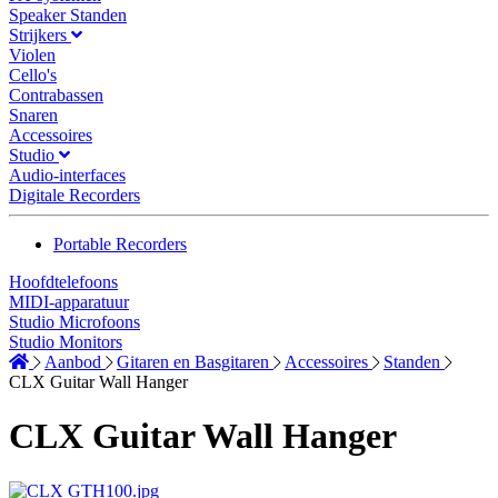
Speaker Standen
Strijkers
Violen
Cello's
Contrabassen
Snaren
Accessoires
Studio
Audio-interfaces
Digitale Recorders
Portable Recorders
Hoofdtelefoons
MIDI-apparatuur
Studio Microfoons
Studio Monitors
Aanbod
Gitaren en Basgitaren
Accessoires
Standen
CLX Guitar Wall Hanger
CLX Guitar Wall Hanger