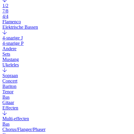
1/2
7/8
4/4
Flamenco
Elektrische Bassen
4-snarige J
4-snarige P
Andere
Sets
Mustang
Ukeleles
Sopraan
Concert
Bariton
Tenor
Bas
Gitaar
Effecten
Multi-effecten
Bas
Chorus/Flanger/Phaser