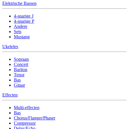
Elektrische Bassen
4-snarige J
4-snarige P
Andere
Sets
Mustang
Ukeleles
Sopraan
Concert
Bariton
Tenor
Bas
Gitaar
Effecten
Multi-effecten
Bas
Chorus/Flanger/Phaser
Compressor
Delay/Echo