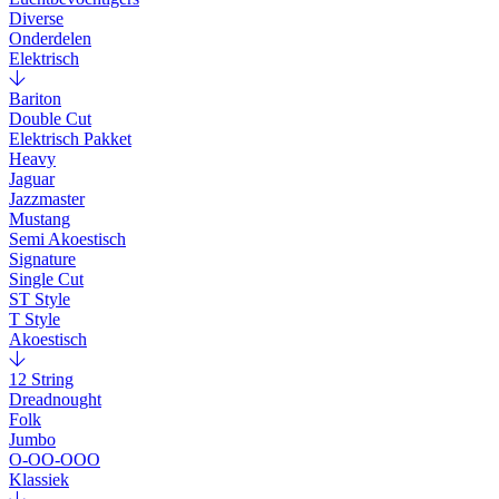
Diverse
Onderdelen
Elektrisch
Bariton
Double Cut
Elektrisch Pakket
Heavy
Jaguar
Jazzmaster
Mustang
Semi Akoestisch
Signature
Single Cut
ST Style
T Style
Akoestisch
12 String
Dreadnought
Folk
Jumbo
O-OO-OOO
Klassiek