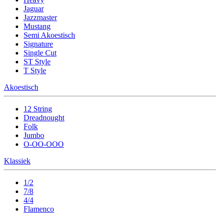
Jaguar
Jazzmaster
Mustang
Semi Akoestisch
Signature
Single Cut
ST Style
T Style
Akoestisch
12 String
Dreadnought
Folk
Jumbo
O-OO-OOO
Klassiek
1/2
7/8
4/4
Flamenco