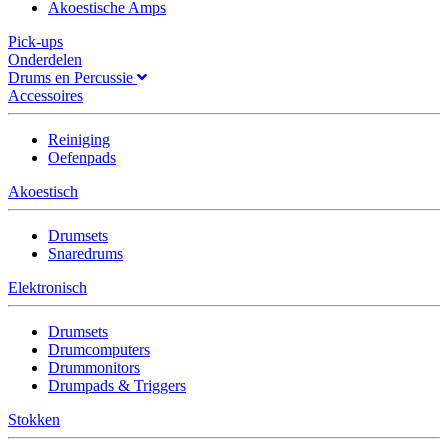
Akoestische Amps
Pick-ups
Onderdelen
Drums en Percussie
Accessoires
Reiniging
Oefenpads
Akoestisch
Drumsets
Snaredrums
Elektronisch
Drumsets
Drumcomputers
Drummonitors
Drumpads & Triggers
Stokken