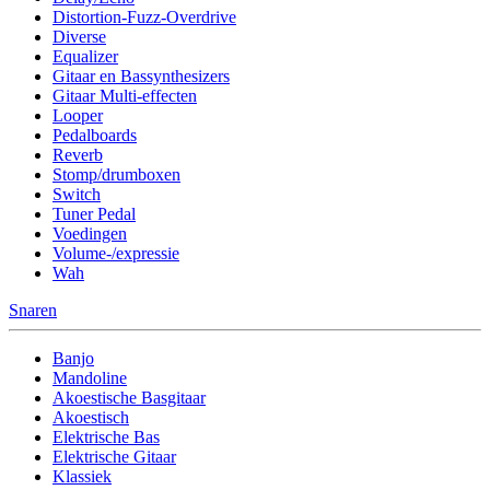
Distortion-Fuzz-Overdrive
Diverse
Equalizer
Gitaar en Bassynthesizers
Gitaar Multi-effecten
Looper
Pedalboards
Reverb
Stomp/drumboxen
Switch
Tuner Pedal
Voedingen
Volume-/expressie
Wah
Snaren
Banjo
Mandoline
Akoestische Basgitaar
Akoestisch
Elektrische Bas
Elektrische Gitaar
Klassiek