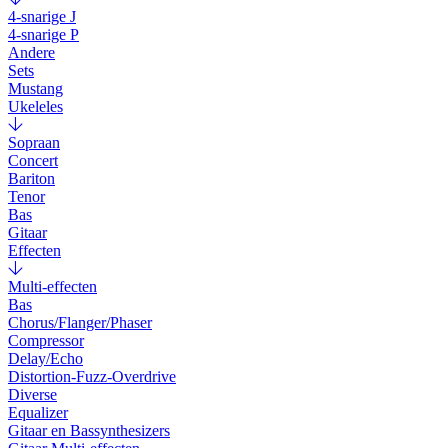
4-snarige J
4-snarige P
Andere
Sets
Mustang
Ukeleles
Sopraan
Concert
Bariton
Tenor
Bas
Gitaar
Effecten
Multi-effecten
Bas
Chorus/Flanger/Phaser
Compressor
Delay/Echo
Distortion-Fuzz-Overdrive
Diverse
Equalizer
Gitaar en Bassynthesizers