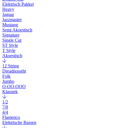
Elektrisch Pakket
Heavy
Jaguar
Jazzmaster
Mustang
Semi Akoestisch
Signature
Single Cut
ST Style
T Style
Akoestisch
12 String
Dreadnought
Folk
Jumbo
O-OO-OOO
Klassiek
1/2
7/8
4/4
Flamenco
Elektrische Bassen