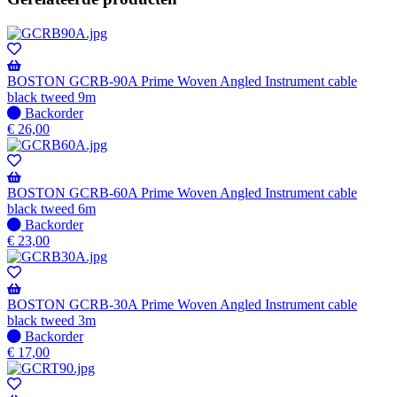
BOSTON GCRB-90A Prime Woven Angled Instrument cable
black tweed 9m
Niet
Backorder
op
€
26,00
voorraad
-
Wordt
verzonden
BOSTON GCRB-60A Prime Woven Angled Instrument cable
wanneer
black tweed 6m
beschikbaar
Niet
Backorder
op
€
23,00
voorraad
-
Wordt
verzonden
BOSTON GCRB-30A Prime Woven Angled Instrument cable
wanneer
black tweed 3m
beschikbaar
Niet
Backorder
op
€
17,00
voorraad
-