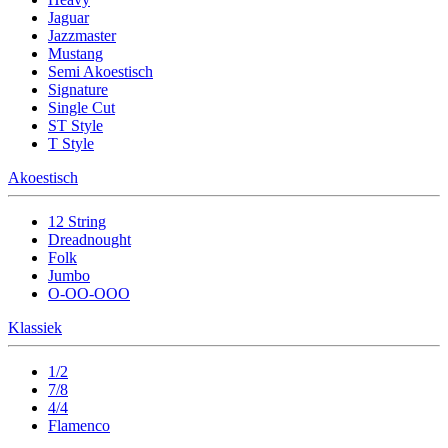
Jaguar
Jazzmaster
Mustang
Semi Akoestisch
Signature
Single Cut
ST Style
T Style
Akoestisch
12 String
Dreadnought
Folk
Jumbo
O-OO-OOO
Klassiek
1/2
7/8
4/4
Flamenco