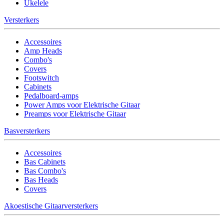
Ukelele
Versterkers
Accessoires
Amp Heads
Combo's
Covers
Footswitch
Cabinets
Pedalboard-amps
Power Amps voor Elektrische Gitaar
Preamps voor Elektrische Gitaar
Basversterkers
Accessoires
Bas Cabinets
Bas Combo's
Bas Heads
Covers
Akoestische Gitaarversterkers