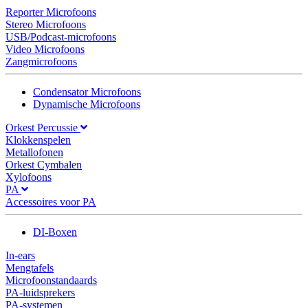
Reporter Microfoons
Stereo Microfoons
USB/Podcast-microfoons
Video Microfoons
Zangmicrofoons
Condensator Microfoons
Dynamische Microfoons
Orkest Percussie
Klokkenspelen
Metallofonen
Orkest Cymbalen
Xylofoons
PA
Accessoires voor PA
DI-Boxen
In-ears
Mengtafels
Microfoonstandaards
PA-luidsprekers
PA-systemen