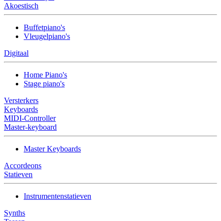
Akoestisch
Buffetpiano's
Vleugelpiano's
Digitaal
Home Piano's
Stage piano's
Versterkers
Keyboards
MIDI-Controller
Master-keyboard
Master Keyboards
Accordeons
Statieven
Instrumentenstatieven
Synths