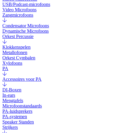
USB/Podcast-microfoons
Video Microfoons
Zangmicrofoons
Condensator Microfoons
Dynamische Microfoons
Orkest Percussie
Klokkenspelen
Metallofonen
Orkest Cymbalen
Xylofoons
PA
Accessoires voor PA
DI-Boxen
In-ears
Mengtafels
Microfoonstandaards
PA-luidsprekers
PA-systemen
Speaker Standen
Strijkers