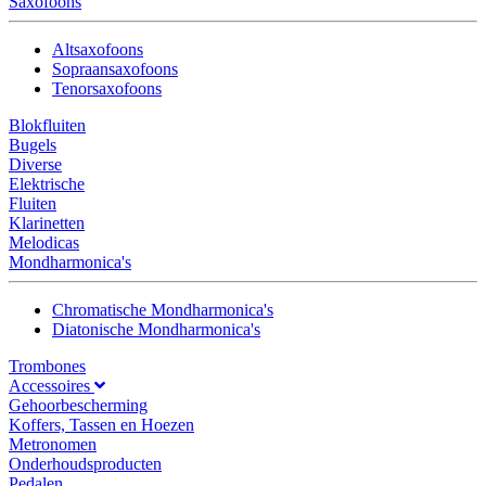
Saxofoons
Altsaxofoons
Sopraansaxofoons
Tenorsaxofoons
Blokfluiten
Bugels
Diverse
Elektrische
Fluiten
Klarinetten
Melodicas
Mondharmonica's
Chromatische Mondharmonica's
Diatonische Mondharmonica's
Trombones
Accessoires
Gehoorbescherming
Koffers, Tassen en Hoezen
Metronomen
Onderhoudsproducten
Pedalen