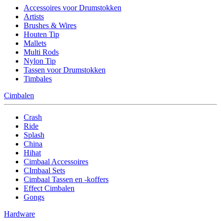
Accessoires voor Drumstokken
Artists
Brushes & Wires
Houten Tip
Mallets
Multi Rods
Nylon Tip
Tassen voor Drumstokken
Timbales
Cimbalen
Crash
Ride
Splash
China
Hihat
Cimbaal Accessoires
CImbaal Sets
Cimbaal Tassen en -koffers
Effect Cimbalen
Gongs
Hardware