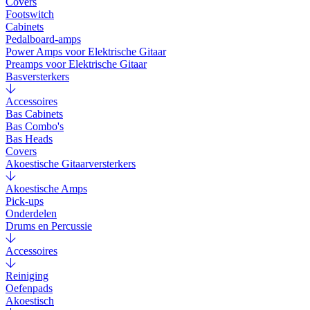
Covers
Footswitch
Cabinets
Pedalboard-amps
Power Amps voor Elektrische Gitaar
Preamps voor Elektrische Gitaar
Basversterkers
Accessoires
Bas Cabinets
Bas Combo's
Bas Heads
Covers
Akoestische Gitaarversterkers
Akoestische Amps
Pick-ups
Onderdelen
Drums en Percussie
Accessoires
Reiniging
Oefenpads
Akoestisch