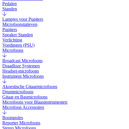
Pedalen
Standen
Lampjes voor Pupiters
Microfoonstatieven
Pupiters
Speaker Standen
Verlichting
Voedingen (PSU)
Microfoons
Broadcast Microfoons
Draadloze Systemen
Headset-microfoons
Instrument Microfoons
Akoestische Gitaarmicrofoons
Drummicrofoons
Gitaar en Basmicrofoons
Microfoons voor Blaasinstrumenten
Microfoon Accessoires
Boompoles
Reporter Microfoons
Stereo Microfoons