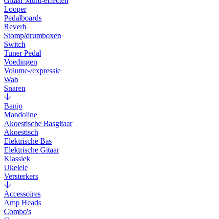
Gitaar Multi-effecten
Looper
Pedalboards
Reverb
Stomp/drumboxen
Switch
Tuner Pedal
Voedingen
Volume-/expressie
Wah
Snaren
Banjo
Mandoline
Akoestische Basgitaar
Akoestisch
Elektrische Bas
Elektrische Gitaar
Klassiek
Ukelele
Versterkers
Accessoires
Amp Heads
Combo's