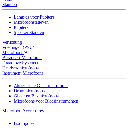
Standen
Lampjes voor Pupiters
Microfoonstatieven
Pupiters
Speaker Standen
Verlichting
Voedingen (PSU)
Microfoons
Broadcast Microfoons
Draadloze Systemen
Headset-microfoons
Instrument Microfoons
Akoestische Gitaarmicrofoons
Drummicrofoons
Gitaar en Basmicrofoons
Microfoons voor Blaasinstrumenten
Microfoon Accessoires
Boompoles