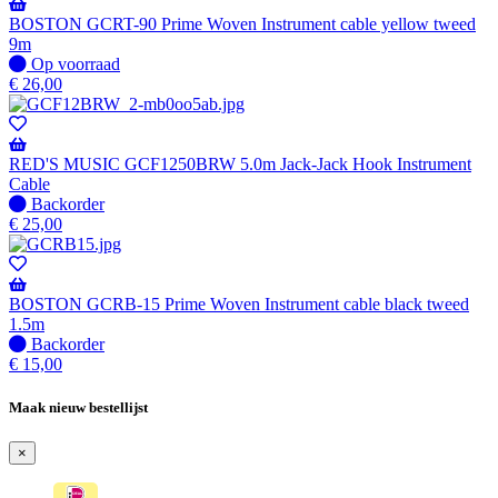
Wordt
verzonden
BOSTON GCRT-90 Prime Woven Instrument cable yellow tweed
wanneer
9m
beschikbaar
Op
Op voorraad
voorraad
€
26,00
RED'S MUSIC GCF1250BRW 5.0m Jack-Jack Hook Instrument
Cable
Niet
Backorder
op
€
25,00
voorraad
-
Wordt
verzonden
BOSTON GCRB-15 Prime Woven Instrument cable black tweed
wanneer
1.5m
beschikbaar
Niet
Backorder
op
€
15,00
voorraad
-
Maak nieuw bestellijst
Wordt
verzonden
×
wanneer
beschikbaar