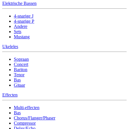
Elektrische Bassen
4-snarige J
4-snarige P
Andere
Sets
Mustang
Ukeleles
Sopraan
Concert
Bariton
Tenor
Bas
Gitaar
Effecten
Multi-effecten
Bas
Chorus/Flanger/Phaser
Compressor
Delay/Echo