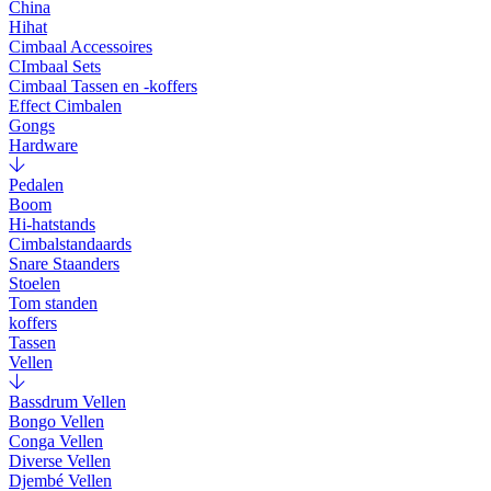
China
Hihat
Cimbaal Accessoires
CImbaal Sets
Cimbaal Tassen en -koffers
Effect Cimbalen
Gongs
Hardware
Pedalen
Boom
Hi-hatstands
Cimbalstandaards
Snare Staanders
Stoelen
Tom standen
koffers
Tassen
Vellen
Bassdrum Vellen
Bongo Vellen
Conga Vellen
Diverse Vellen
Djembé Vellen