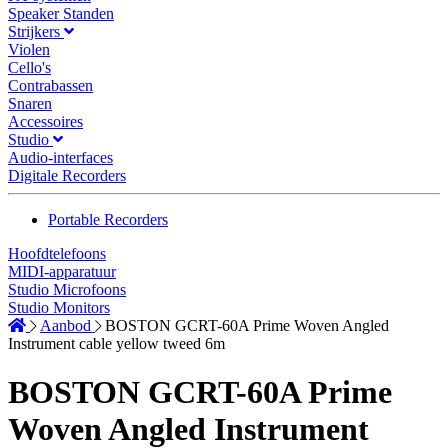
Speaker Standen
Strijkers
Violen
Cello's
Contrabassen
Snaren
Accessoires
Studio
Audio-interfaces
Digitale Recorders
Portable Recorders
Hoofdtelefoons
MIDI-apparatuur
Studio Microfoons
Studio Monitors
Aanbod
BOSTON GCRT-60A Prime Woven Angled
Instrument cable yellow tweed 6m
BOSTON GCRT-60A Prime
Woven Angled Instrument