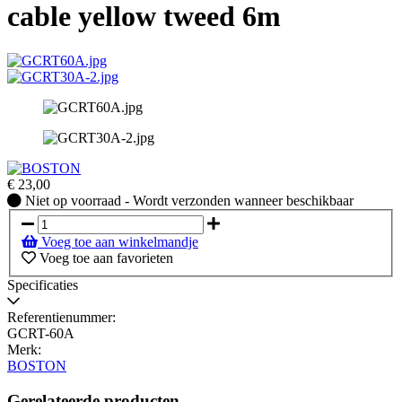
cable yellow tweed 6m
€
23,00
Niet
Niet op voorraad - Wordt verzonden wanneer beschikbaar
op
voorraad
Voeg toe aan winkelmandje
-
Voeg toe aan favorieten
Wordt
verzonden
Specificaties
wanneer
beschikbaar
Referentienummer:
GCRT-60A
Merk:
BOSTON
Gerelateerde producten