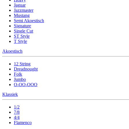
Jaguar
Jazzmaster
Mustang
Semi Akoestisch
Signature
Single Cut
ST Style
T Style
Akoestisch
12 String
Dreadnought
Folk
Jumbo
O-OO-OOO
Klassiek
1/2
7/8
4/4
Flamenco