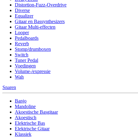
Distortion-Fuzz-Overdrive
Diverse
Equalizer
Gitaar en Bassynthesizers
Gitaar Multi-effecten
Looper
Pedalboards
Reverb
Stomp/drumboxen
Switch
Tuner Pedal
Voedingen
Volume-/expressie
Wah
Snaren
Banjo
Mandoline
Akoestische Basgitaar
Akoestisch
Elektrische Bas
Elektrische Gitaar
Klassiek