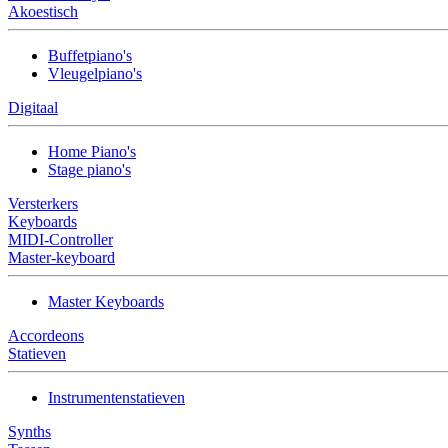
Akoestisch
Buffetpiano's
Vleugelpiano's
Digitaal
Home Piano's
Stage piano's
Versterkers
Keyboards
MIDI-Controller
Master-keyboard
Master Keyboards
Accordeons
Statieven
Instrumentenstatieven
Synths