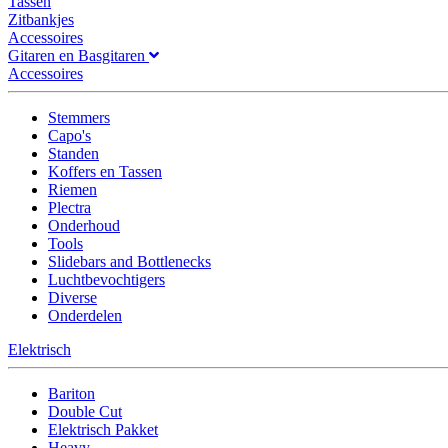
Tassen
Zitbankjes
Accessoires
Gitaren en Basgitaren
Accessoires
Stemmers
Capo's
Standen
Koffers en Tassen
Riemen
Plectra
Onderhoud
Tools
Slidebars and Bottlenecks
Luchtbevochtigers
Diverse
Onderdelen
Elektrisch
Bariton
Double Cut
Elektrisch Pakket
Heavy