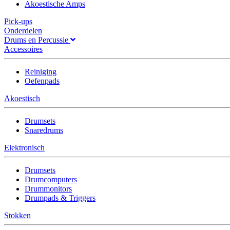
Akoestische Amps
Pick-ups
Onderdelen
Drums en Percussie
Accessoires
Reiniging
Oefenpads
Akoestisch
Drumsets
Snaredrums
Elektronisch
Drumsets
Drumcomputers
Drummonitors
Drumpads & Triggers
Stokken