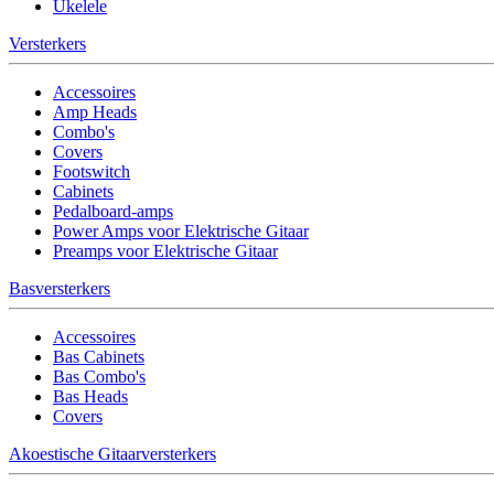
Ukelele
Versterkers
Accessoires
Amp Heads
Combo's
Covers
Footswitch
Cabinets
Pedalboard-amps
Power Amps voor Elektrische Gitaar
Preamps voor Elektrische Gitaar
Basversterkers
Accessoires
Bas Cabinets
Bas Combo's
Bas Heads
Covers
Akoestische Gitaarversterkers