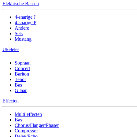
Elektrische Bassen
4-snarige J
4-snarige P
Andere
Sets
Mustang
Ukeleles
Sopraan
Concert
Bariton
Tenor
Bas
Gitaar
Effecten
Multi-effecten
Bas
Chorus/Flanger/Phaser
Compressor
Delay/Echo