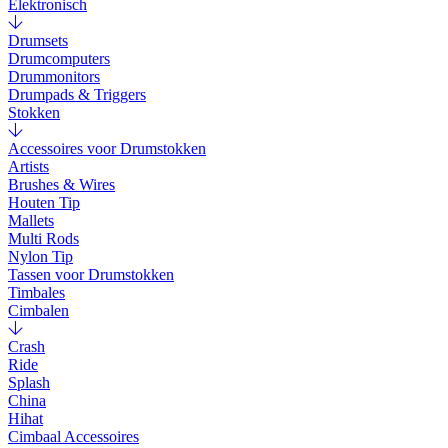
Elektronisch
Drumsets
Drumcomputers
Drummonitors
Drumpads & Triggers
Stokken
Accessoires voor Drumstokken
Artists
Brushes & Wires
Houten Tip
Mallets
Multi Rods
Nylon Tip
Tassen voor Drumstokken
Timbales
Cimbalen
Crash
Ride
Splash
China
Hihat
Cimbaal Accessoires