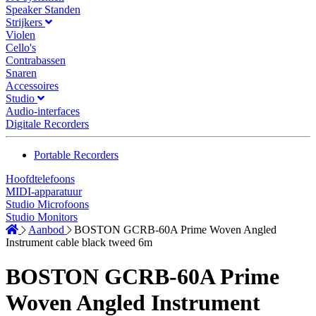
Speaker Standen
Strijkers
Violen
Cello's
Contrabassen
Snaren
Accessoires
Studio
Audio-interfaces
Digitale Recorders
Portable Recorders
Hoofdtelefoons
MIDI-apparatuur
Studio Microfoons
Studio Monitors
Aanbod
BOSTON GCRB-60A Prime Woven Angled
Instrument cable black tweed 6m
BOSTON GCRB-60A Prime
Woven Angled Instrument