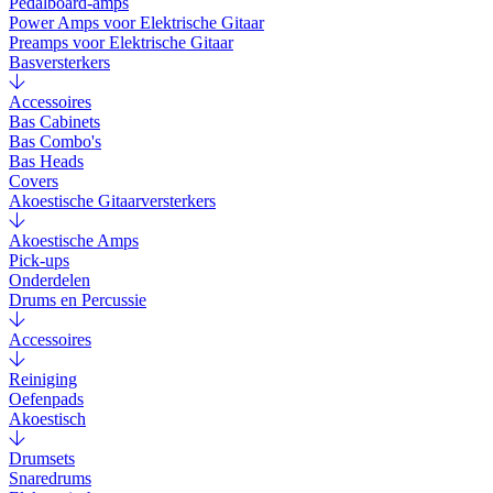
Pedalboard-amps
Power Amps voor Elektrische Gitaar
Preamps voor Elektrische Gitaar
Basversterkers
Accessoires
Bas Cabinets
Bas Combo's
Bas Heads
Covers
Akoestische Gitaarversterkers
Akoestische Amps
Pick-ups
Onderdelen
Drums en Percussie
Accessoires
Reiniging
Oefenpads
Akoestisch
Drumsets
Snaredrums