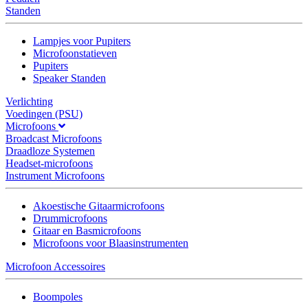
Standen
Lampjes voor Pupiters
Microfoonstatieven
Pupiters
Speaker Standen
Verlichting
Voedingen (PSU)
Microfoons
Broadcast Microfoons
Draadloze Systemen
Headset-microfoons
Instrument Microfoons
Akoestische Gitaarmicrofoons
Drummicrofoons
Gitaar en Basmicrofoons
Microfoons voor Blaasinstrumenten
Microfoon Accessoires
Boompoles