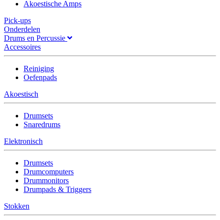
Akoestische Amps
Pick-ups
Onderdelen
Drums en Percussie
Accessoires
Reiniging
Oefenpads
Akoestisch
Drumsets
Snaredrums
Elektronisch
Drumsets
Drumcomputers
Drummonitors
Drumpads & Triggers
Stokken