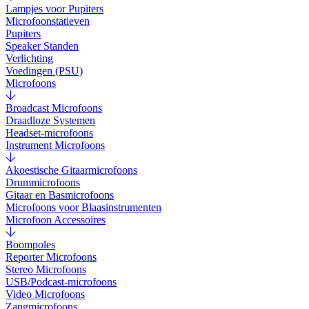
Lampjes voor Pupiters
Microfoonstatieven
Pupiters
Speaker Standen
Verlichting
Voedingen (PSU)
Microfoons
Broadcast Microfoons
Draadloze Systemen
Headset-microfoons
Instrument Microfoons
Akoestische Gitaarmicrofoons
Drummicrofoons
Gitaar en Basmicrofoons
Microfoons voor Blaasinstrumenten
Microfoon Accessoires
Boompoles
Reporter Microfoons
Stereo Microfoons
USB/Podcast-microfoons
Video Microfoons
Zangmicrofoons