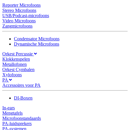
Reporter Microfoons
Stereo Microfoons
USB/Podcast-microfoons
Video Microfoons
Zangmicrofoons
Condensator Microfoons
Dynamische Microfoons
Orkest Percussie
Klokkenspelen
Metallofonen
Orkest Cymbalen
Xylofoons
PA
Accessoires voor PA
DI-Boxen
In-ears
Mengtafels
Microfoonstandaards
PA-luidsprekers
PA-systemen