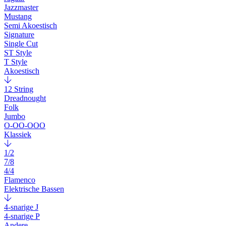
Jazzmaster
Mustang
Semi Akoestisch
Signature
Single Cut
ST Style
T Style
Akoestisch
12 String
Dreadnought
Folk
Jumbo
O-OO-OOO
Klassiek
1/2
7/8
4/4
Flamenco
Elektrische Bassen
4-snarige J
4-snarige P
Andere