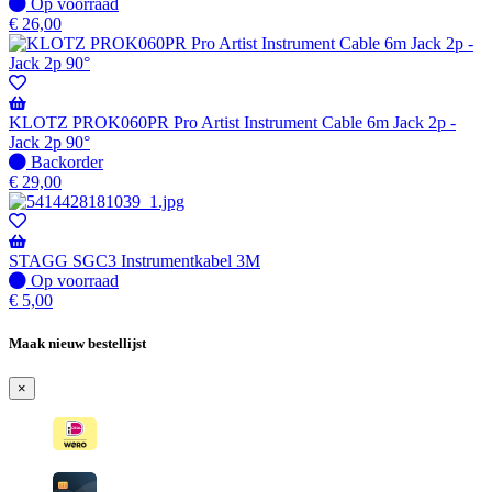
Op
Op voorraad
voorraad
€
26,00
KLOTZ PROK060PR Pro Artist Instrument Cable 6m Jack 2p -
Jack 2p 90°
Niet
Backorder
op
€
29,00
voorraad
-
Wordt
verzonden
STAGG SGC3 Instrumentkabel 3M
wanneer
Op
Op voorraad
beschikbaar
voorraad
€
5,00
Maak nieuw bestellijst
×