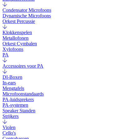
Condensator Microfoons
Dynamische Microfoons
Orkest Percussie
Klokkenspelen
Metallofonen
Orkest Cymbalen
Xylofoons
PA
Accessoires voor PA
DI-Boxen
In-ears
Mengtafels
Microfoonstandaards
PA-luidsprekers
PA-systemen
Speaker Standen
Strijkers
Violen
Cello's
Contrabassen