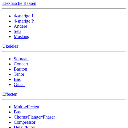
Elektrische Bassen
4-snarige J
4-snarige P
Andere
Sets
Mustang
Ukeleles
Sopraan
Concert
Bariton
Tenor
Bas
Gitaar
Effecten
Multi-effecten
Bas
Chorus/Flanger/Phaser
Compressor
Delay/Echo