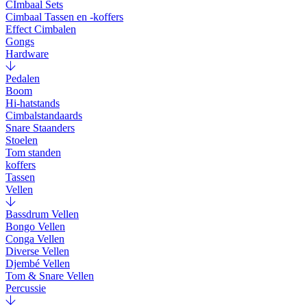
CImbaal Sets
Cimbaal Tassen en -koffers
Effect Cimbalen
Gongs
Hardware
Pedalen
Boom
Hi-hatstands
Cimbalstandaards
Snare Staanders
Stoelen
Tom standen
koffers
Tassen
Vellen
Bassdrum Vellen
Bongo Vellen
Conga Vellen
Diverse Vellen
Djembé Vellen
Tom & Snare Vellen
Percussie