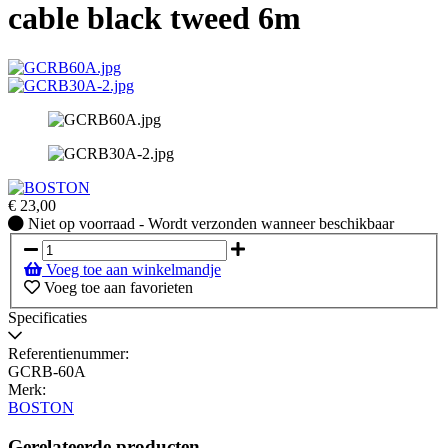
cable black tweed 6m
€
23,00
Niet
Niet op voorraad - Wordt verzonden wanneer beschikbaar
op
voorraad
Voeg toe aan winkelmandje
-
Voeg toe aan favorieten
Wordt
verzonden
Specificaties
wanneer
beschikbaar
Referentienummer:
GCRB-60A
Merk:
BOSTON
Gerelateerde producten