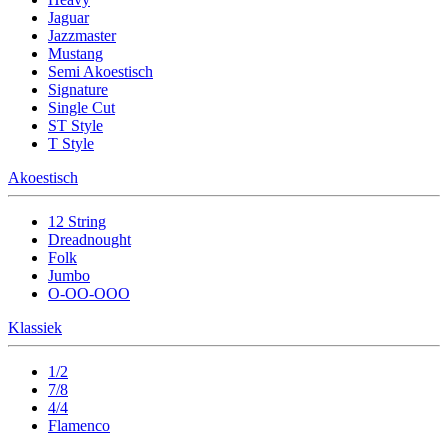
Jaguar
Jazzmaster
Mustang
Semi Akoestisch
Signature
Single Cut
ST Style
T Style
Akoestisch
12 String
Dreadnought
Folk
Jumbo
O-OO-OOO
Klassiek
1/2
7/8
4/4
Flamenco