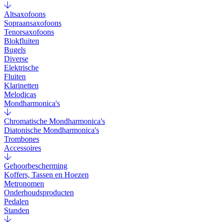
Altsaxofoons
Sopraansaxofoons
Tenorsaxofoons
Blokfluiten
Bugels
Diverse
Elektrische
Fluiten
Klarinetten
Melodicas
Mondharmonica's
Chromatische Mondharmonica's
Diatonische Mondharmonica's
Trombones
Accessoires
Gehoorbescherming
Koffers, Tassen en Hoezen
Metronomen
Onderhoudsproducten
Pedalen
Standen