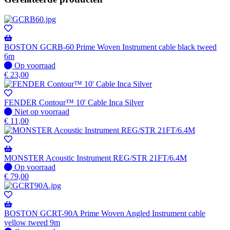
BOSTON GCRB-60 Prime Woven Instrument cable black tweed
6m
Op
Op voorraad
voorraad
€
23,00
FENDER Contour™ 10' Cable Inca Silver
Niet
Niet op voorraad
op
€
11,00
voorraad
MONSTER Acoustic Instrument REG/STR 21FT/6.4M
Op
Op voorraad
voorraad
€
79,00
BOSTON GCRT-90A Prime Woven Angled Instrument cable
yellow tweed 9m