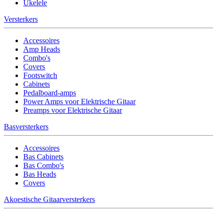
Ukelele
Versterkers
Accessoires
Amp Heads
Combo's
Covers
Footswitch
Cabinets
Pedalboard-amps
Power Amps voor Elektrische Gitaar
Preamps voor Elektrische Gitaar
Basversterkers
Accessoires
Bas Cabinets
Bas Combo's
Bas Heads
Covers
Akoestische Gitaarversterkers