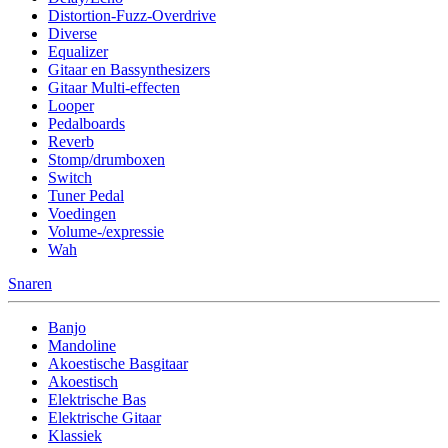
Distortion-Fuzz-Overdrive
Diverse
Equalizer
Gitaar en Bassynthesizers
Gitaar Multi-effecten
Looper
Pedalboards
Reverb
Stomp/drumboxen
Switch
Tuner Pedal
Voedingen
Volume-/expressie
Wah
Snaren
Banjo
Mandoline
Akoestische Basgitaar
Akoestisch
Elektrische Bas
Elektrische Gitaar
Klassiek