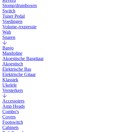
Reverb
Stomp/drumboxen
Switch
Tuner Pedal
Voedingen
Volume-/expressie
Wah
Snaren
Banjo
Mandoline
Akoestische Basgitaar
Akoestisch
Elektrische Bas
Elektrische Gitaar
Klassiek
Ukelele
Versterkers
Accessoires
Amp Heads
Combo's
Covers
Footswitch
Cabinets