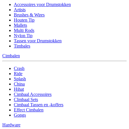
Accessoires voor Drumstokken
Artists
Brushes & Wires
Houten Tip
Mallets
Multi Rods
Nylon Tip
Tassen voor Drumstokken
Timbales
Cimbalen
Crash
Ride
Splash
China
Hihat
Cimbaal Accessoires
CImbaal Sets
Cimbaal Tassen en -koffers
Effect Cimbalen
Gongs
Hardware