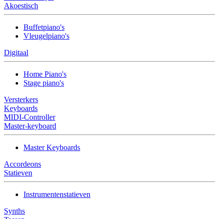
Akoestisch
Buffetpiano's
Vleugelpiano's
Digitaal
Home Piano's
Stage piano's
Versterkers
Keyboards
MIDI-Controller
Master-keyboard
Master Keyboards
Accordeons
Statieven
Instrumentenstatieven
Synths