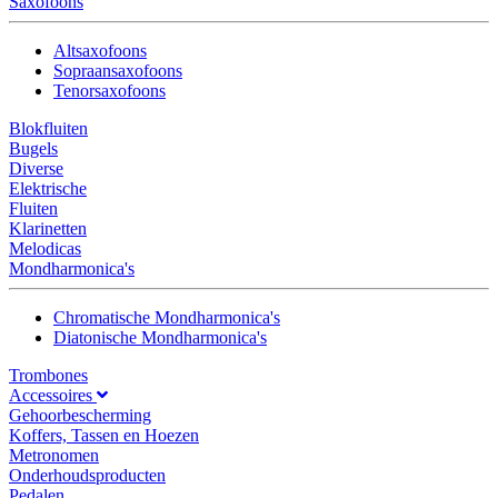
Saxofoons
Altsaxofoons
Sopraansaxofoons
Tenorsaxofoons
Blokfluiten
Bugels
Diverse
Elektrische
Fluiten
Klarinetten
Melodicas
Mondharmonica's
Chromatische Mondharmonica's
Diatonische Mondharmonica's
Trombones
Accessoires
Gehoorbescherming
Koffers, Tassen en Hoezen
Metronomen
Onderhoudsproducten
Pedalen