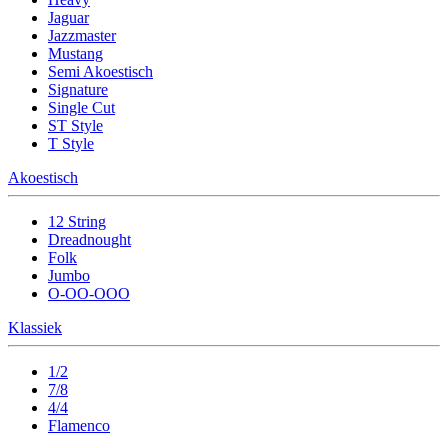
Jaguar
Jazzmaster
Mustang
Semi Akoestisch
Signature
Single Cut
ST Style
T Style
Akoestisch
12 String
Dreadnought
Folk
Jumbo
O-OO-OOO
Klassiek
1/2
7/8
4/4
Flamenco