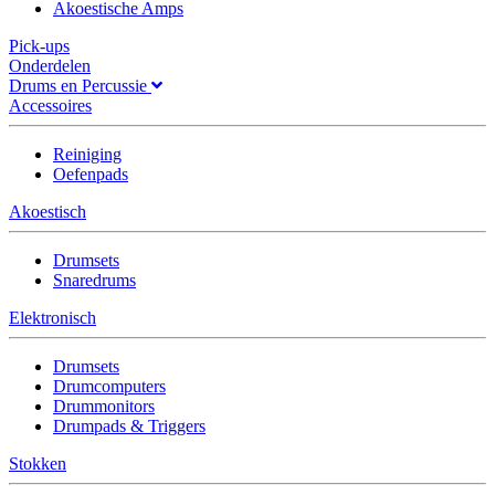
Akoestische Amps
Pick-ups
Onderdelen
Drums en Percussie
Accessoires
Reiniging
Oefenpads
Akoestisch
Drumsets
Snaredrums
Elektronisch
Drumsets
Drumcomputers
Drummonitors
Drumpads & Triggers
Stokken