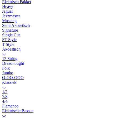
Elektrisch Pakket
Heavy
Jaguar
Jazzmaster
Mustang
Semi Akoestisch
Signature
Single Cut
ST Style
T Style
Akoestisch
12 String
Dreadnought
Folk
Jumbo
O-OO-OOO
Klassiek
1/2
7/8
4/4
Flamenco
Elektrische Bassen