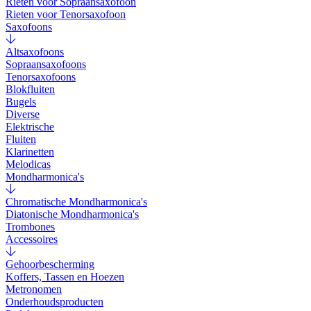
Rieten voor Sopraansaxofoon
Rieten voor Tenorsaxofoon
Saxofoons
Altsaxofoons
Sopraansaxofoons
Tenorsaxofoons
Blokfluiten
Bugels
Diverse
Elektrische
Fluiten
Klarinetten
Melodicas
Mondharmonica's
Chromatische Mondharmonica's
Diatonische Mondharmonica's
Trombones
Accessoires
Gehoorbescherming
Koffers, Tassen en Hoezen
Metronomen
Onderhoudsproducten