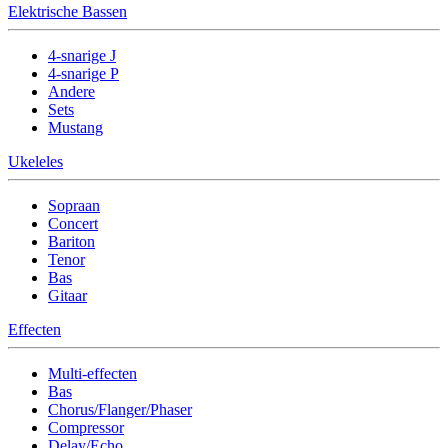
Elektrische Bassen
4-snarige J
4-snarige P
Andere
Sets
Mustang
Ukeleles
Sopraan
Concert
Bariton
Tenor
Bas
Gitaar
Effecten
Multi-effecten
Bas
Chorus/Flanger/Phaser
Compressor
Delay/Echo