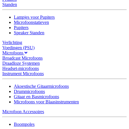
Standen
Lampjes voor Pupiters
Microfoonstatieven
Pupiters
Speaker Standen
Verlichting
Voedingen (PSU)
Microfoons
Broadcast Microfoons
Draadloze Systemen
Headset-microfoons
Instrument Microfoons
Akoestische Gitaarmicrofoons
Drummicrofoons
Gitaar en Basmicrofoons
Microfoons voor Blaasinstrumenten
Microfoon Accessoires
Boompoles