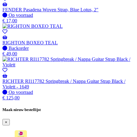
Wordt
verzonden
FENDER Pasadena Woven Strap, Blue Lotus, 2"
wanneer
Op
Op voorraad
beschikbaar
voorraad
€
17,00
RIGHTON BOXEO TEAL
Niet
Backorder
op
€
49,00
voorraad
-
Wordt
verzonden
wanneer
RICHTER RI117782 Springbreak / Nappa Guitar Strap Black /
beschikbaar
Violett - 1649
Op
Op voorraad
voorraad
€
125,00
Maak nieuw bestellijst
×