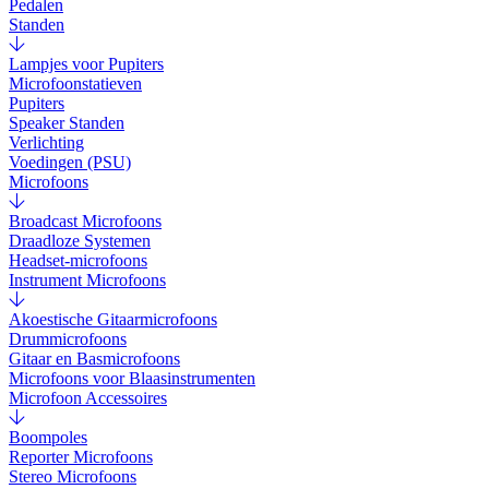
Pedalen
Standen
Lampjes voor Pupiters
Microfoonstatieven
Pupiters
Speaker Standen
Verlichting
Voedingen (PSU)
Microfoons
Broadcast Microfoons
Draadloze Systemen
Headset-microfoons
Instrument Microfoons
Akoestische Gitaarmicrofoons
Drummicrofoons
Gitaar en Basmicrofoons
Microfoons voor Blaasinstrumenten
Microfoon Accessoires
Boompoles
Reporter Microfoons
Stereo Microfoons