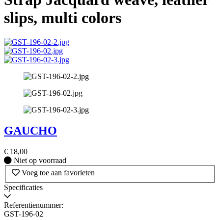
slips, multi colors
GAUCHO
€
18,00
Niet
Niet op voorraad
op
Voeg toe aan favorieten
voorraad
Specificaties
Referentienummer:
GST-196-02