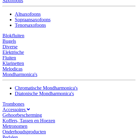
Saxofoons
Altsaxofoons
Sopraansaxofoons
Tenorsaxofoons
Blokfluiten
Bugels
Diverse
Elektrische
Fluiten
Klarinetten
Melodicas
Mondharmonica's
Chromatische Mondharmonica's
Diatonische Mondharmonica's
Trombones
Accessoires
Gehoorbescherming
Koffers, Tassen en Hoezen
Metronomen
Onderhoudsproducten
Pedalen