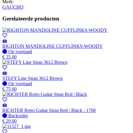
Merk:
GAUCHO
Gerelateerde producten
RIGHTON MANDOLINE CUFFLINKS-WOODY
Op
Op voorraad
voorraad
€
35,00
STEFY Line Strap 3612 Brown
Op
Op voorraad
voorraad
€
75,00
RICHTER Retro Guitar Strap Red / Black - 1768
Niet
Backorder
op
€
29,00
voorraad
-