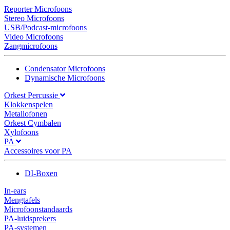
Reporter Microfoons
Stereo Microfoons
USB/Podcast-microfoons
Video Microfoons
Zangmicrofoons
Condensator Microfoons
Dynamische Microfoons
Orkest Percussie
Klokkenspelen
Metallofonen
Orkest Cymbalen
Xylofoons
PA
Accessoires voor PA
DI-Boxen
In-ears
Mengtafels
Microfoonstandaards
PA-luidsprekers
PA-systemen