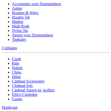
Accessoires voor Drumstokken
Artists
Brushes & Wires
Houten Tip
Mallets
Multi Rods
Nylon Tip
Tassen voor Drumstokken
Timbales
Cimbalen
Crash
Ride
Splash
China
Hihat
Cimbaal Accessoires
CImbaal Sets
Cimbaal Tassen en -koffers
Effect Cimbalen
Gongs
Hardware