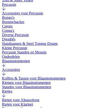
Tom & Snare Vellen
Percussie
Accessoires voor Percussie
Bongo's
Boomwhacker
Cajons
Conga's
Diverse Percussie
Djembés
Handpannen & Steel Tongue Drums
Kleine Percussie
Percussie Standen en Mounts
Onderdelen
Blaasinstrumenten
Accessoires
Koffers & Tassen voor Blaasinstrumenten
Riemen voor Blaasinstrumenten
Standen voor Blaasinstrumenten
Rietjes
Rieten voor Altsaxofoon
Rieten voor Klarinet