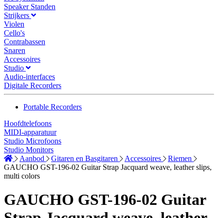
Speaker Standen
Strijkers
Violen
Cello's
Contrabassen
Snaren
Accessoires
Studio
Audio-interfaces
Digitale Recorders
Portable Recorders
Hoofdtelefoons
MIDI-apparatuur
Studio Microfoons
Studio Monitors
Aanbod
Gitaren en Basgitaren
Accessoires
Riemen
GAUCHO GST-196-02 Guitar Strap Jacquard weave, leather slips,
multi colors
GAUCHO GST-196-02 Guitar
Strap Jacquard weave, leather