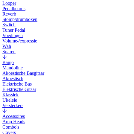
Looper
Pedalboards
Reverb
Stomp/drumboxen
Switch
Tuner Pedal
Voedingen
Volume-/expressie
Wah
Snaren
Banjo
Mandoline
Akoestische Basgitaar
Akoestisch
Elektrische Bas
Elektrische Gitaar
Klassiek
Ukelele
Versterkers
Accessoires
Amp Heads
Combo's
Covers