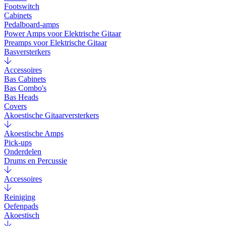
Footswitch
Cabinets
Pedalboard-amps
Power Amps voor Elektrische Gitaar
Preamps voor Elektrische Gitaar
Basversterkers
Accessoires
Bas Cabinets
Bas Combo's
Bas Heads
Covers
Akoestische Gitaarversterkers
Akoestische Amps
Pick-ups
Onderdelen
Drums en Percussie
Accessoires
Reiniging
Oefenpads
Akoestisch