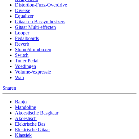
Distortion-Fuzz-Overdrive
Diverse
Equalizer
Gitaar en Bassynthesizers
Gitaar Multi-effecten
Looper
Pedalboards
Reverb
Stomp/drumboxen
Switch
Tuner Pedal
Voedingen
Volume-/expressie
Wah
Snaren
Banjo
Mandoline
Akoestische Basgitaar
Akoestisch
Elektrische Bas
Elektrische Gitaar
Klassiek