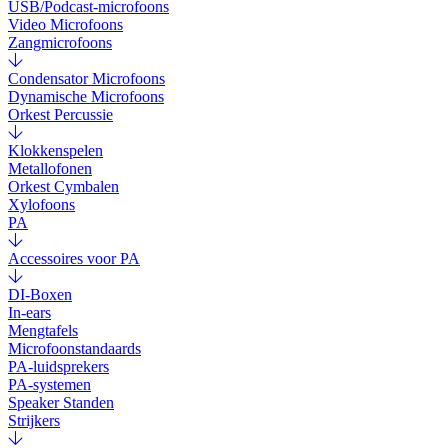
USB/Podcast-microfoons
Video Microfoons
Zangmicrofoons
Condensator Microfoons
Dynamische Microfoons
Orkest Percussie
Klokkenspelen
Metallofonen
Orkest Cymbalen
Xylofoons
PA
Accessoires voor PA
DI-Boxen
In-ears
Mengtafels
Microfoonstandaards
PA-luidsprekers
PA-systemen
Speaker Standen
Strijkers