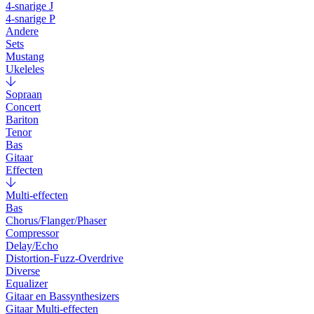
4-snarige J
4-snarige P
Andere
Sets
Mustang
Ukeleles
Sopraan
Concert
Bariton
Tenor
Bas
Gitaar
Effecten
Multi-effecten
Bas
Chorus/Flanger/Phaser
Compressor
Delay/Echo
Distortion-Fuzz-Overdrive
Diverse
Equalizer
Gitaar en Bassynthesizers
Gitaar Multi-effecten