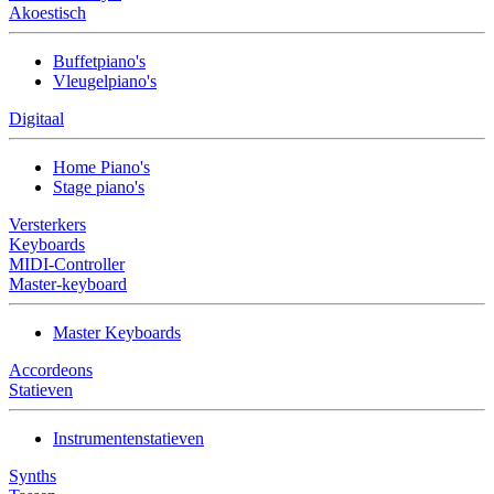
Akoestisch
Buffetpiano's
Vleugelpiano's
Digitaal
Home Piano's
Stage piano's
Versterkers
Keyboards
MIDI-Controller
Master-keyboard
Master Keyboards
Accordeons
Statieven
Instrumentenstatieven
Synths