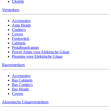
Ukelele
Versterkers
Accessoires
Amp Heads
Combo's
Covers
Footswitch
Cabinets
Pedalboard-amps
Power Amps voor Elektrische Gitaar
Preamps voor Elektrische Gitaar
Basversterkers
Accessoires
Bas Cabinets
Bas Combo's
Bas Heads
Covers
Akoestische Gitaarversterkers