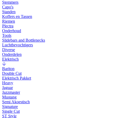
Stemmers
Capo's
Standen
Koffers en Tassen
Riemen
Plectra
Onderhoud
Tools
Slidebars and Bottlenecks
Luchtbevochtigers
Diverse
Onderdelen
Elektrisch
Bariton
Double Cut
Elektrisch Pakket
Heavy
Jaguar
Jazzmaster
Mustang
Semi Akoestisch
Signature
Single Cut
ST Style