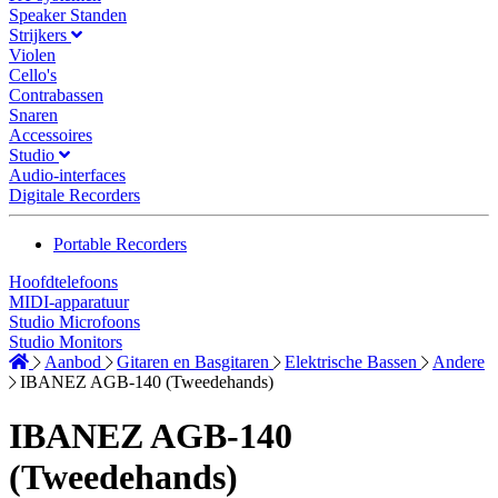
Speaker Standen
Strijkers
Violen
Cello's
Contrabassen
Snaren
Accessoires
Studio
Audio-interfaces
Digitale Recorders
Portable Recorders
Hoofdtelefoons
MIDI-apparatuur
Studio Microfoons
Studio Monitors
Aanbod
Gitaren en Basgitaren
Elektrische Bassen
Andere
IBANEZ AGB-140 (Tweedehands)
IBANEZ AGB-140
(Tweedehands)