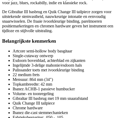
voor jazz, blues, rockabilly, indie en klassieke rock.
De Gibraltar III basbrug en Quik Change III tailpiece zorgen voor
uitstekende stemvastheid, nauwkeurige intonatie en eenvoudig
snaarwisselen. De fraaie ivoorkleurige binding, parelmoeren
positiemarkeringen en chromen hardware geven het instrument een
tijdloze en stijlvolle uitstraling.
Belangrijkste kenmerken
Artcore semi-hollow body basgitaar
Single-cutaway ontwerp
Esdoorn bovenblad, achterblad en zijkanten
Ingelijmde 3-delige mahonie/esdoorn hals
Palissander toets met ivoorkleurige binding
22 medium frets
Mensuur: 864 mm (34")
Topkambreedte: 42 mm
Ibanez ACHB-1 passieve humbucker
Volume- en toonregeling
Gibraltar III basbrug met 19 mm snaarafstand
Quik Change III tailpiece
Chrome hardware
Ibanez die-cast stemmechanieken
Fabrieksbesnaring: .050 - .105