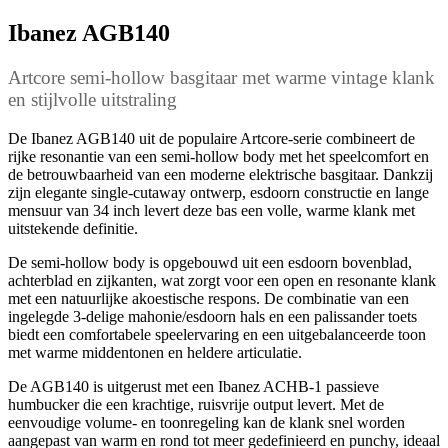
Ibanez AGB140
Artcore semi-hollow basgitaar met warme vintage klank
en stijlvolle uitstraling
De Ibanez AGB140 uit de populaire Artcore-serie combineert de
rijke resonantie van een semi-hollow body met het speelcomfort en
de betrouwbaarheid van een moderne elektrische basgitaar. Dankzij
zijn elegante single-cutaway ontwerp, esdoorn constructie en lange
mensuur van 34 inch levert deze bas een volle, warme klank met
uitstekende definitie.
De semi-hollow body is opgebouwd uit een esdoorn bovenblad,
achterblad en zijkanten, wat zorgt voor een open en resonante klank
met een natuurlijke akoestische respons. De combinatie van een
ingelegde 3-delige mahonie/esdoorn hals en een palissander toets
biedt een comfortabele speelervaring en een uitgebalanceerde toon
met warme middentonen en heldere articulatie.
De AGB140 is uitgerust met een Ibanez ACHB-1 passieve
humbucker die een krachtige, ruisvrije output levert. Met de
eenvoudige volume- en toonregeling kan de klank snel worden
aangepast van warm en rond tot meer gedefinieerd en punchy, ideaal