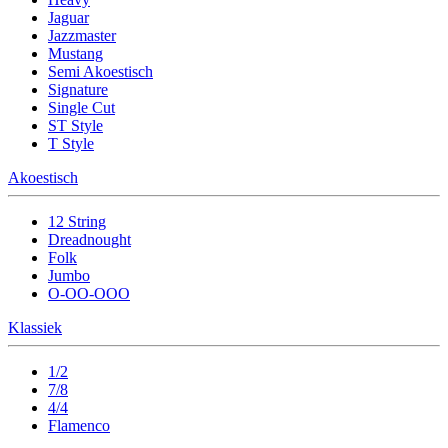
Jaguar
Jazzmaster
Mustang
Semi Akoestisch
Signature
Single Cut
ST Style
T Style
Akoestisch
12 String
Dreadnought
Folk
Jumbo
O-OO-OOO
Klassiek
1/2
7/8
4/4
Flamenco