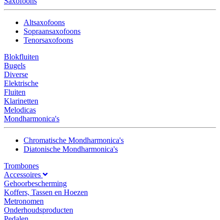
Saxofoons
Altsaxofoons
Sopraansaxofoons
Tenorsaxofoons
Blokfluiten
Bugels
Diverse
Elektrische
Fluiten
Klarinetten
Melodicas
Mondharmonica's
Chromatische Mondharmonica's
Diatonische Mondharmonica's
Trombones
Accessoires
Gehoorbescherming
Koffers, Tassen en Hoezen
Metronomen
Onderhoudsproducten
Pedalen