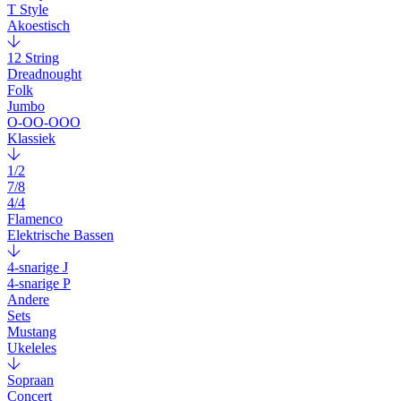
T Style
Akoestisch
12 String
Dreadnought
Folk
Jumbo
O-OO-OOO
Klassiek
1/2
7/8
4/4
Flamenco
Elektrische Bassen
4-snarige J
4-snarige P
Andere
Sets
Mustang
Ukeleles
Sopraan
Concert