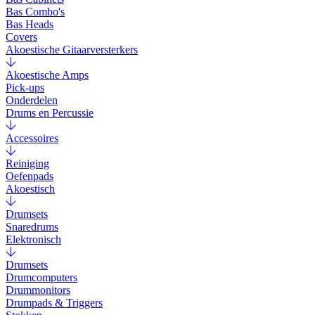
Bas Combo's
Bas Heads
Covers
Akoestische Gitaarversterkers
Akoestische Amps
Pick-ups
Onderdelen
Drums en Percussie
Accessoires
Reiniging
Oefenpads
Akoestisch
Drumsets
Snaredrums
Elektronisch
Drumsets
Drumcomputers
Drummonitors
Drumpads & Triggers