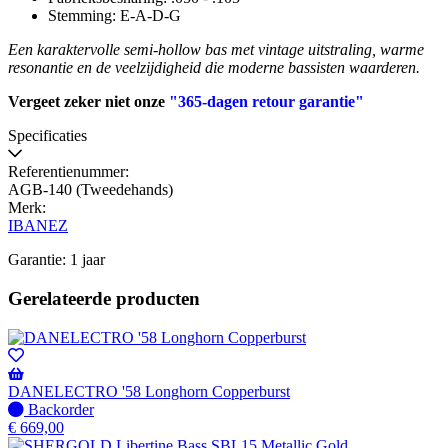
Stemming: E-A-D-G
Een karaktervolle semi-hollow bas met vintage uitstraling, warme
resonantie en de veelzijdigheid die moderne bassisten waarderen.
Vergeet zeker niet onze
"365-dagen retour garantie"
Specificaties
Referentienummer:
AGB-140 (Tweedehands)
Merk:
IBANEZ
Garantie: 1 jaar
Gerelateerde producten
DANELECTRO '58 Longhorn Copperburst
Niet
Backorder
op
€
669,00
voorraad