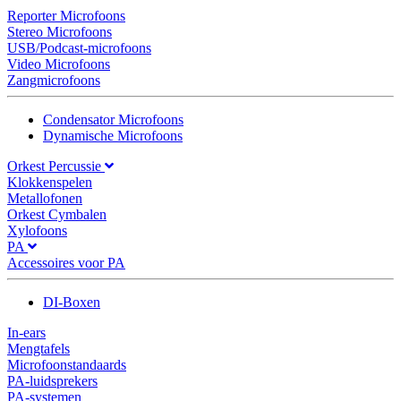
Reporter Microfoons
Stereo Microfoons
USB/Podcast-microfoons
Video Microfoons
Zangmicrofoons
Condensator Microfoons
Dynamische Microfoons
Orkest Percussie
Klokkenspelen
Metallofonen
Orkest Cymbalen
Xylofoons
PA
Accessoires voor PA
DI-Boxen
In-ears
Mengtafels
Microfoonstandaards
PA-luidsprekers
PA-systemen