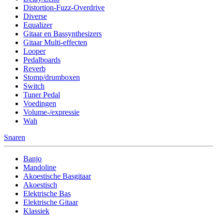
Distortion-Fuzz-Overdrive
Diverse
Equalizer
Gitaar en Bassynthesizers
Gitaar Multi-effecten
Looper
Pedalboards
Reverb
Stomp/drumboxen
Switch
Tuner Pedal
Voedingen
Volume-/expressie
Wah
Snaren
Banjo
Mandoline
Akoestische Basgitaar
Akoestisch
Elektrische Bas
Elektrische Gitaar
Klassiek