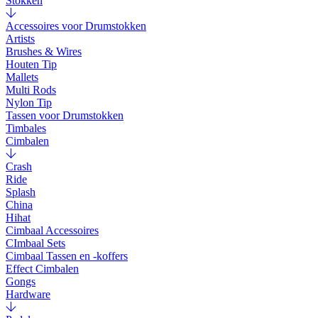
Stokken
Accessoires voor Drumstokken
Artists
Brushes & Wires
Houten Tip
Mallets
Multi Rods
Nylon Tip
Tassen voor Drumstokken
Timbales
Cimbalen
Crash
Ride
Splash
China
Hihat
Cimbaal Accessoires
CImbaal Sets
Cimbaal Tassen en -koffers
Effect Cimbalen
Gongs
Hardware