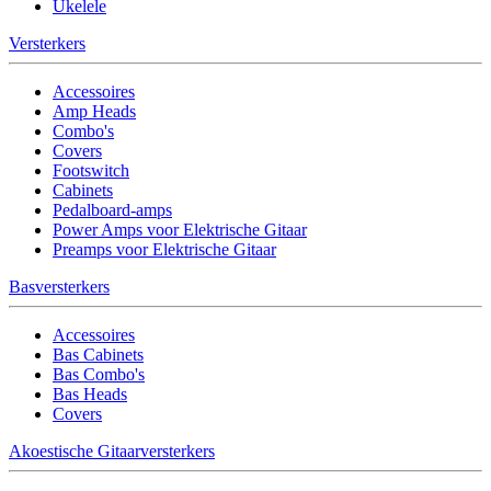
Ukelele
Versterkers
Accessoires
Amp Heads
Combo's
Covers
Footswitch
Cabinets
Pedalboard-amps
Power Amps voor Elektrische Gitaar
Preamps voor Elektrische Gitaar
Basversterkers
Accessoires
Bas Cabinets
Bas Combo's
Bas Heads
Covers
Akoestische Gitaarversterkers