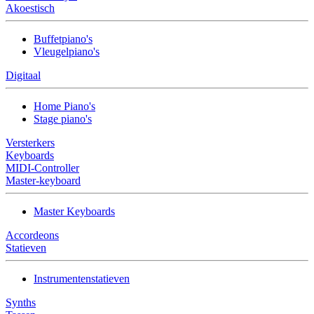
Akoestisch
Buffetpiano's
Vleugelpiano's
Digitaal
Home Piano's
Stage piano's
Versterkers
Keyboards
MIDI-Controller
Master-keyboard
Master Keyboards
Accordeons
Statieven
Instrumentenstatieven
Synths