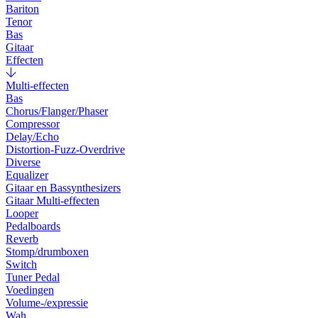
Bariton
Tenor
Bas
Gitaar
Effecten
Multi-effecten
Bas
Chorus/Flanger/Phaser
Compressor
Delay/Echo
Distortion-Fuzz-Overdrive
Diverse
Equalizer
Gitaar en Bassynthesizers
Gitaar Multi-effecten
Looper
Pedalboards
Reverb
Stomp/drumboxen
Switch
Tuner Pedal
Voedingen
Volume-/expressie
Wah