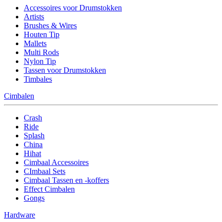
Accessoires voor Drumstokken
Artists
Brushes & Wires
Houten Tip
Mallets
Multi Rods
Nylon Tip
Tassen voor Drumstokken
Timbales
Cimbalen
Crash
Ride
Splash
China
Hihat
Cimbaal Accessoires
CImbaal Sets
Cimbaal Tassen en -koffers
Effect Cimbalen
Gongs
Hardware