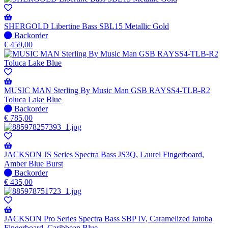
-
Wordt
verzonden
SHERGOLD Libertine Bass SBL15 Metallic Gold
wanneer
Niet
Backorder
beschikbaar
op
€
459,00
voorraad
-
Wordt
verzonden
wanneer
MUSIC MAN Sterling By Music Man GSB RAYSS4-TLB-R2
beschikbaar
Toluca Lake Blue
Niet
Backorder
op
€
785,00
voorraad
-
Wordt
verzonden
JACKSON JS Series Spectra Bass JS3Q, Laurel Fingerboard,
wanneer
Amber Blue Burst
beschikbaar
Niet
Backorder
op
€
435,00
voorraad
-
Wordt
verzonden
JACKSON Pro Series Spectra Bass SBP IV, Caramelized Jatoba
wanneer
Fingerboard, Caribbean Blue