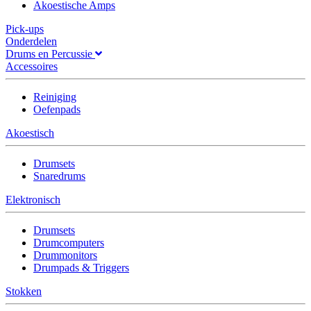
Akoestische Amps
Pick-ups
Onderdelen
Drums en Percussie
Accessoires
Reiniging
Oefenpads
Akoestisch
Drumsets
Snaredrums
Elektronisch
Drumsets
Drumcomputers
Drummonitors
Drumpads & Triggers
Stokken