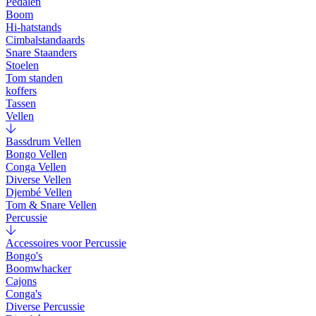
Pedalen
Boom
Hi-hatstands
Cimbalstandaards
Snare Staanders
Stoelen
Tom standen
koffers
Tassen
Vellen
Bassdrum Vellen
Bongo Vellen
Conga Vellen
Diverse Vellen
Djembé Vellen
Tom & Snare Vellen
Percussie
Accessoires voor Percussie
Bongo's
Boomwhacker
Cajons
Conga's
Diverse Percussie