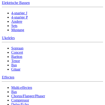
Elektrische Bassen
4-snarige J
4-snarige P
Andere
Sets
Mustang
Ukeleles
Sopraan
Concert
Bariton
Tenor
Bas
Gitaar
Effecten
Multi-effecten
Bas
Chorus/Flanger/Phaser
Compressor
Delay/Echo