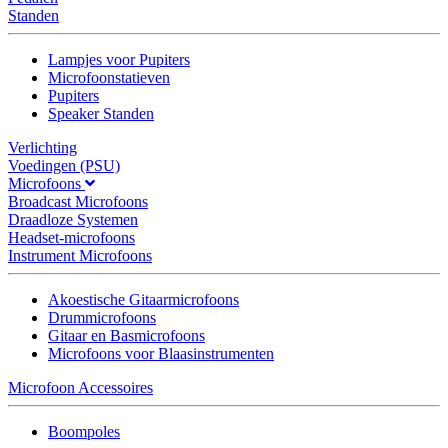
Standen
Lampjes voor Pupiters
Microfoonstatieven
Pupiters
Speaker Standen
Verlichting
Voedingen (PSU)
Microfoons
Broadcast Microfoons
Draadloze Systemen
Headset-microfoons
Instrument Microfoons
Akoestische Gitaarmicrofoons
Drummicrofoons
Gitaar en Basmicrofoons
Microfoons voor Blaasinstrumenten
Microfoon Accessoires
Boompoles