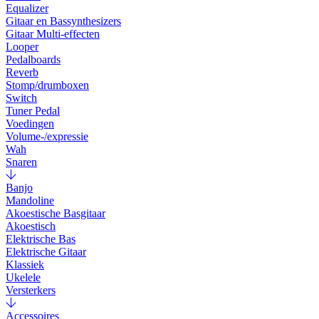
Equalizer
Gitaar en Bassynthesizers
Gitaar Multi-effecten
Looper
Pedalboards
Reverb
Stomp/drumboxen
Switch
Tuner Pedal
Voedingen
Volume-/expressie
Wah
Snaren
Banjo
Mandoline
Akoestische Basgitaar
Akoestisch
Elektrische Bas
Elektrische Gitaar
Klassiek
Ukelele
Versterkers
Accessoires