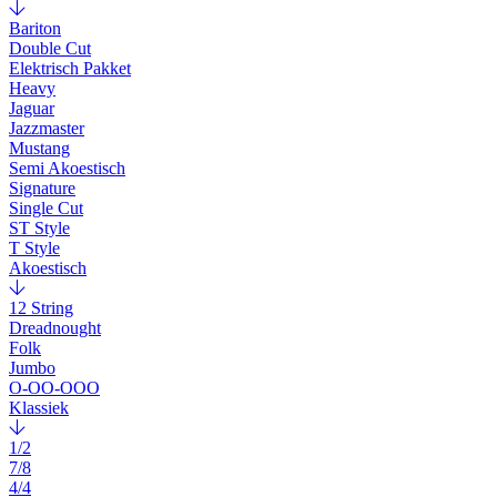
Bariton
Double Cut
Elektrisch Pakket
Heavy
Jaguar
Jazzmaster
Mustang
Semi Akoestisch
Signature
Single Cut
ST Style
T Style
Akoestisch
12 String
Dreadnought
Folk
Jumbo
O-OO-OOO
Klassiek
1/2
7/8
4/4