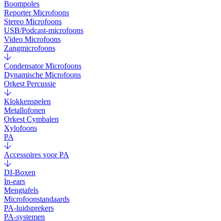
Boompoles
Reporter Microfoons
Stereo Microfoons
USB/Podcast-microfoons
Video Microfoons
Zangmicrofoons
Condensator Microfoons
Dynamische Microfoons
Orkest Percussie
Klokkenspelen
Metallofonen
Orkest Cymbalen
Xylofoons
PA
Accessoires voor PA
DI-Boxen
In-ears
Mengtafels
Microfoonstandaards
PA-luidsprekers
PA-systemen