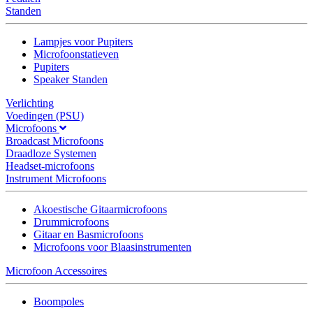
Standen
Lampjes voor Pupiters
Microfoonstatieven
Pupiters
Speaker Standen
Verlichting
Voedingen (PSU)
Microfoons
Broadcast Microfoons
Draadloze Systemen
Headset-microfoons
Instrument Microfoons
Akoestische Gitaarmicrofoons
Drummicrofoons
Gitaar en Basmicrofoons
Microfoons voor Blaasinstrumenten
Microfoon Accessoires
Boompoles