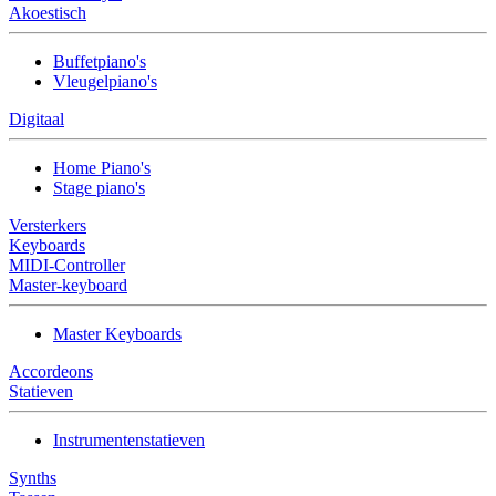
Akoestisch
Buffetpiano's
Vleugelpiano's
Digitaal
Home Piano's
Stage piano's
Versterkers
Keyboards
MIDI-Controller
Master-keyboard
Master Keyboards
Accordeons
Statieven
Instrumentenstatieven
Synths