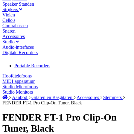
Speaker Standen
Strijkers
Violen
Cello's
Contrabassen
Snaren
Accessoires
Studio
Audio-interfaces
Digitale Recorders
Portable Recorders
Hoofdtelefoons
MIDI-apparatuur
Studio Microfoons
Studio Monitors
Aanbod
Gitaren en Basgitaren
Accessoires
Stemmers
FENDER FT-1 Pro Clip-On Tuner, Black
FENDER FT-1 Pro Clip-On
Tuner, Black