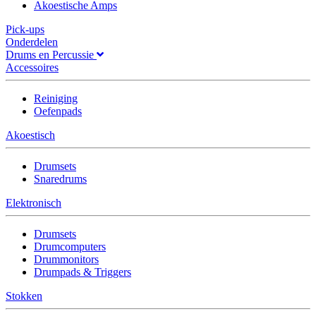
Akoestische Amps
Pick-ups
Onderdelen
Drums en Percussie
Accessoires
Reiniging
Oefenpads
Akoestisch
Drumsets
Snaredrums
Elektronisch
Drumsets
Drumcomputers
Drummonitors
Drumpads & Triggers
Stokken