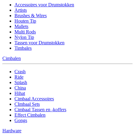
Accessoires voor Drumstokken
Artists
Brushes & Wires
Houten Tip
Mallets
Multi Rods
Nylon Tip
Tassen voor Drumstokken
Timbales
Cimbalen
Crash
Ride
Splash
China
Hihat
Cimbaal Accessoires
CImbaal Sets
Cimbaal Tassen en -koffers
Effect Cimbalen
Gongs
Hardware