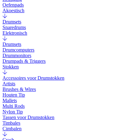
Oefenpads
Akoestisch
Drumsets
Snaredrums
Elektronisch
Drumsets
Drumcomputers
Drummonitors
Drumpads & Triggers
Stokken
Accessoires voor Drumstokken
Artists
Brushes & Wires
Houten Tip
Mallets
Multi Rods
Nylon Tip
Tassen voor Drumstokken
Timbales
Cimbalen
Crash