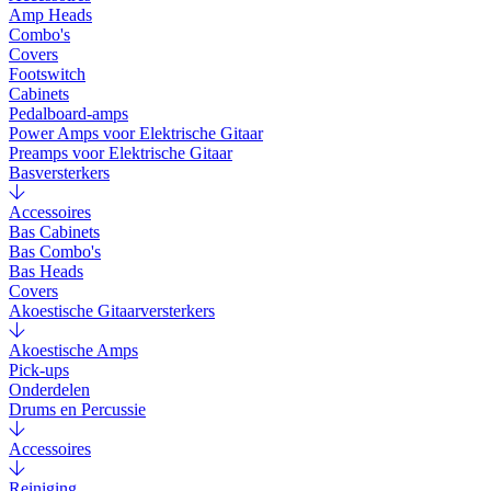
Amp Heads
Combo's
Covers
Footswitch
Cabinets
Pedalboard-amps
Power Amps voor Elektrische Gitaar
Preamps voor Elektrische Gitaar
Basversterkers
Accessoires
Bas Cabinets
Bas Combo's
Bas Heads
Covers
Akoestische Gitaarversterkers
Akoestische Amps
Pick-ups
Onderdelen
Drums en Percussie
Accessoires
Reiniging