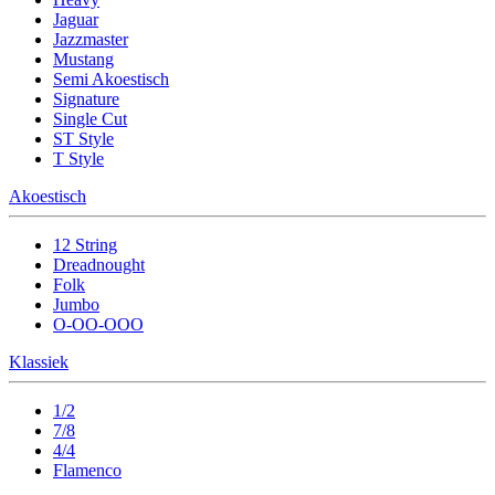
Jaguar
Jazzmaster
Mustang
Semi Akoestisch
Signature
Single Cut
ST Style
T Style
Akoestisch
12 String
Dreadnought
Folk
Jumbo
O-OO-OOO
Klassiek
1/2
7/8
4/4
Flamenco