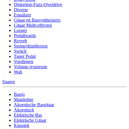
Distortion-Fuzz-Overdrive
Diverse
Equalizer
Gitaar en Bassynthesizers
Gitaar Multi-effecten
Looper
Pedalboards
Reverb
Stomp/drumboxen
Switch
Tuner Pedal
Voedingen
Volume-/expressie
Wah
Snaren
Banjo
Mandoline
Akoestische Basgitaar
Akoestisch
Elektrische Bas
Elektrische Gitaar
Klassiek