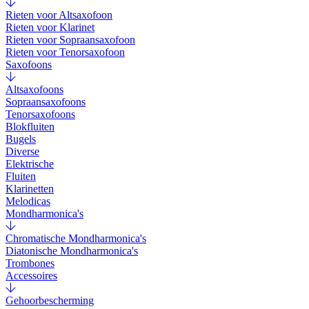
Rieten voor Altsaxofoon
Rieten voor Klarinet
Rieten voor Sopraansaxofoon
Rieten voor Tenorsaxofoon
Saxofoons
Altsaxofoons
Sopraansaxofoons
Tenorsaxofoons
Blokfluiten
Bugels
Diverse
Elektrische
Fluiten
Klarinetten
Melodicas
Mondharmonica's
Chromatische Mondharmonica's
Diatonische Mondharmonica's
Trombones
Accessoires
Gehoorbescherming