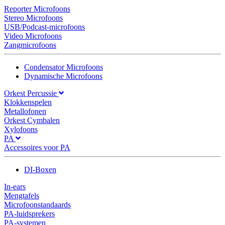
Reporter Microfoons
Stereo Microfoons
USB/Podcast-microfoons
Video Microfoons
Zangmicrofoons
Condensator Microfoons
Dynamische Microfoons
Orkest Percussie
Klokkenspelen
Metallofonen
Orkest Cymbalen
Xylofoons
PA
Accessoires voor PA
DI-Boxen
In-ears
Mengtafels
Microfoonstandaards
PA-luidsprekers
PA-systemen