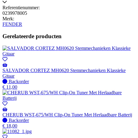
Referentienummer:
0239978005
Merk:
FENDER
Gerelateerde producten
SALVADOR CORTEZ MH0620 Stemmechanieken Klassieke
Gitaar
Niet
Backorder
op
€
11,00
voorraad
-
Wordt
verzonden
wanneer
CHERUB WST-675/WH Clip-On Tuner Met Herlaadbare Batterij
beschikbaar
Niet
Backorder
op
€
18,00
voorraad
-