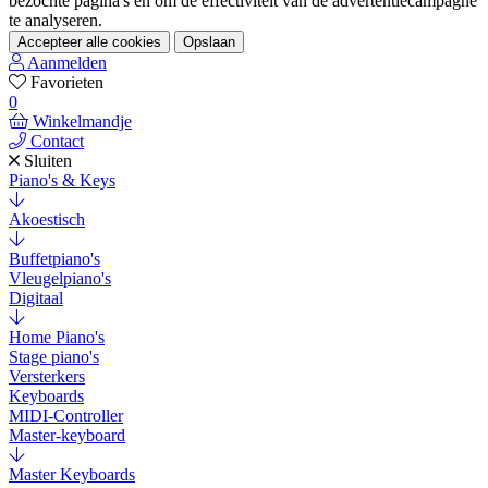
bezochte pagina's en om de effectiviteit van de advertentiecampagne
te analyseren.
Accepteer alle cookies
Opslaan
Aanmelden
Favorieten
0
Winkelmandje
Contact
Sluiten
Piano's & Keys
Akoestisch
Buffetpiano's
Vleugelpiano's
Digitaal
Home Piano's
Stage piano's
Versterkers
Keyboards
MIDI-Controller
Master-keyboard
Master Keyboards