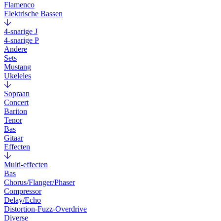
Flamenco
Elektrische Bassen
4-snarige J
4-snarige P
Andere
Sets
Mustang
Ukeleles
Sopraan
Concert
Bariton
Tenor
Bas
Gitaar
Effecten
Multi-effecten
Bas
Chorus/Flanger/Phaser
Compressor
Delay/Echo
Distortion-Fuzz-Overdrive
Diverse