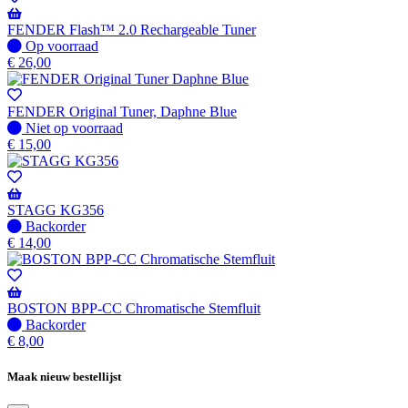
Wordt
verzonden
FENDER Flash™ 2.0 Rechargeable Tuner
wanneer
Op
Op voorraad
beschikbaar
voorraad
€
26,00
FENDER Original Tuner, Daphne Blue
Niet
Niet op voorraad
op
€
15,00
voorraad
STAGG KG356
Niet
Backorder
op
€
14,00
voorraad
-
Wordt
verzonden
BOSTON BPP-CC Chromatische Stemfluit
wanneer
Niet
Backorder
beschikbaar
op
€
8,00
voorraad
-
Maak nieuw bestellijst
Wordt
verzonden