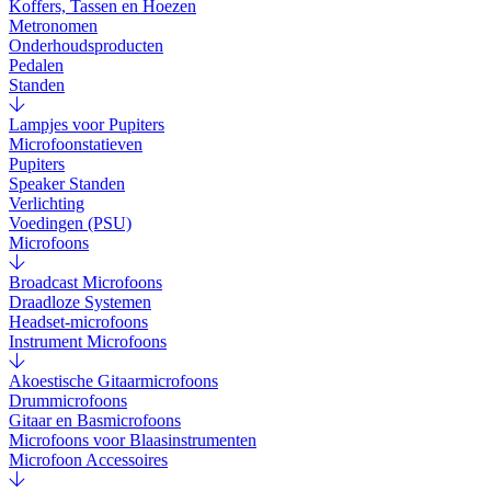
Koffers, Tassen en Hoezen
Metronomen
Onderhoudsproducten
Pedalen
Standen
Lampjes voor Pupiters
Microfoonstatieven
Pupiters
Speaker Standen
Verlichting
Voedingen (PSU)
Microfoons
Broadcast Microfoons
Draadloze Systemen
Headset-microfoons
Instrument Microfoons
Akoestische Gitaarmicrofoons
Drummicrofoons
Gitaar en Basmicrofoons
Microfoons voor Blaasinstrumenten
Microfoon Accessoires