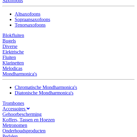
Saxofoons
Altsaxofoons
Sopraansaxofoons
Tenorsaxofoons
Blokfluiten
Bugels
Diverse
Elektrische
Fluiten
Klarinetten
Melodicas
Mondharmonica's
Chromatische Mondharmonica's
Diatonische Mondharmonica's
Trombones
Accessoires
Gehoorbescherming
Koffers, Tassen en Hoezen
Metronomen
Onderhoudsproducten
Pedalen