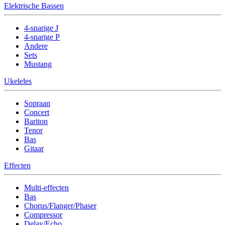
Elektrische Bassen
4-snarige J
4-snarige P
Andere
Sets
Mustang
Ukeleles
Sopraan
Concert
Bariton
Tenor
Bas
Gitaar
Effecten
Multi-effecten
Bas
Chorus/Flanger/Phaser
Compressor
Delay/Echo