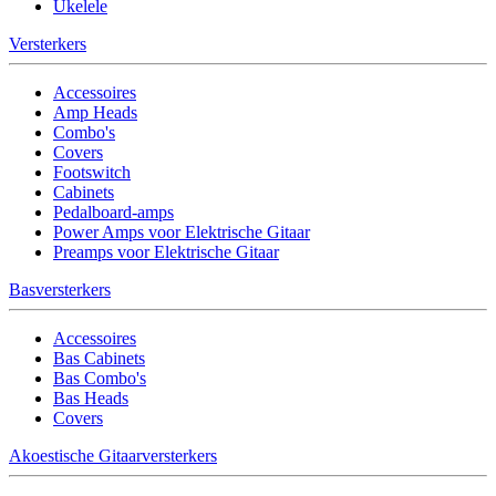
Ukelele
Versterkers
Accessoires
Amp Heads
Combo's
Covers
Footswitch
Cabinets
Pedalboard-amps
Power Amps voor Elektrische Gitaar
Preamps voor Elektrische Gitaar
Basversterkers
Accessoires
Bas Cabinets
Bas Combo's
Bas Heads
Covers
Akoestische Gitaarversterkers