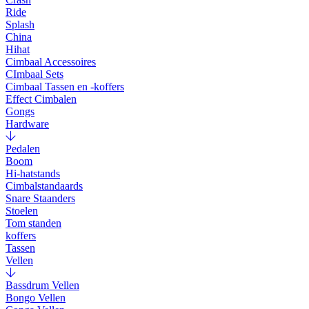
Ride
Splash
China
Hihat
Cimbaal Accessoires
CImbaal Sets
Cimbaal Tassen en -koffers
Effect Cimbalen
Gongs
Hardware
Pedalen
Boom
Hi-hatstands
Cimbalstandaards
Snare Staanders
Stoelen
Tom standen
koffers
Tassen
Vellen
Bassdrum Vellen
Bongo Vellen