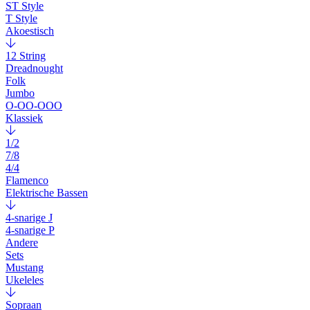
ST Style
T Style
Akoestisch
12 String
Dreadnought
Folk
Jumbo
O-OO-OOO
Klassiek
1/2
7/8
4/4
Flamenco
Elektrische Bassen
4-snarige J
4-snarige P
Andere
Sets
Mustang
Ukeleles
Sopraan