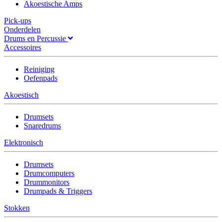
Akoestische Amps
Pick-ups
Onderdelen
Drums en Percussie
Accessoires
Reiniging
Oefenpads
Akoestisch
Drumsets
Snaredrums
Elektronisch
Drumsets
Drumcomputers
Drummonitors
Drumpads & Triggers
Stokken