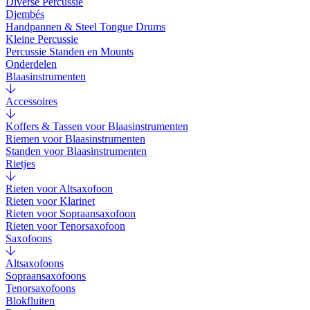
Diverse Percussie
Djembés
Handpannen & Steel Tongue Drums
Kleine Percussie
Percussie Standen en Mounts
Onderdelen
Blaasinstrumenten
Accessoires
Koffers & Tassen voor Blaasinstrumenten
Riemen voor Blaasinstrumenten
Standen voor Blaasinstrumenten
Rietjes
Rieten voor Altsaxofoon
Rieten voor Klarinet
Rieten voor Sopraansaxofoon
Rieten voor Tenorsaxofoon
Saxofoons
Altsaxofoons
Sopraansaxofoons
Tenorsaxofoons
Blokfluiten