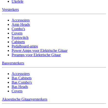
Ukelele
Versterkers
Accessoires
Amp Heads
Combo's
Covers
Footswitch
Cabinets
Pedalboard-amps
Power Amps voor Elektrische Gitaar
Preamps voor Elektrische Gitaar
Basversterkers
Accessoires
Bas Cabinets
Bas Combo's
Bas Heads
Covers
Akoestische Gitaarversterkers