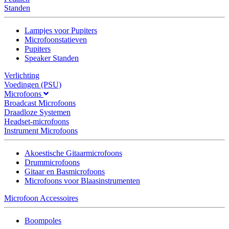
Standen
Lampjes voor Pupiters
Microfoonstatieven
Pupiters
Speaker Standen
Verlichting
Voedingen (PSU)
Microfoons
Broadcast Microfoons
Draadloze Systemen
Headset-microfoons
Instrument Microfoons
Akoestische Gitaarmicrofoons
Drummicrofoons
Gitaar en Basmicrofoons
Microfoons voor Blaasinstrumenten
Microfoon Accessoires
Boompoles