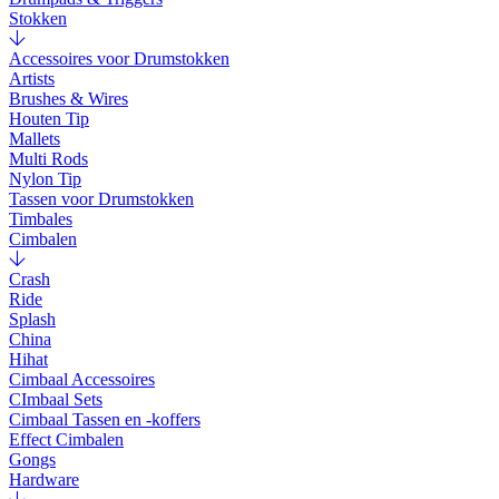
Stokken
Accessoires voor Drumstokken
Artists
Brushes & Wires
Houten Tip
Mallets
Multi Rods
Nylon Tip
Tassen voor Drumstokken
Timbales
Cimbalen
Crash
Ride
Splash
China
Hihat
Cimbaal Accessoires
CImbaal Sets
Cimbaal Tassen en -koffers
Effect Cimbalen
Gongs
Hardware