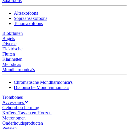
Saxofoons
Altsaxofoons
Sopraansaxofoons
Tenorsaxofoons
Blokfluiten
Bugels
Diverse
Elektrische
Fluiten
Klarinetten
Melodicas
Mondharmonica's
Chromatische Mondharmonica's
Diatonische Mondharmonica's
Trombones
Accessoires
Gehoorbescherming
Koffers, Tassen en Hoezen
Metronomen
Onderhoudsproducten
Pedalen