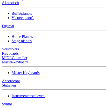
Akoestisch
Buffetpiano's
Vleugelpiano's
Digitaal
Home Piano's
Stage piano's
Versterkers
Keyboards
MIDI-Controller
Master-keyboard
Master Keyboards
Accordeons
Statieven
Instrumentenstatieven
Synths