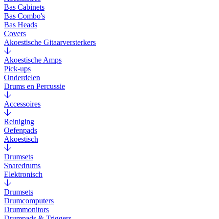
Bas Cabinets
Bas Combo's
Bas Heads
Covers
Akoestische Gitaarversterkers
Akoestische Amps
Pick-ups
Onderdelen
Drums en Percussie
Accessoires
Reiniging
Oefenpads
Akoestisch
Drumsets
Snaredrums
Elektronisch
Drumsets
Drumcomputers
Drummonitors
Drumpads & Triggers