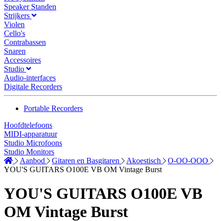
Speaker Standen
Strijkers
Violen
Cello's
Contrabassen
Snaren
Accessoires
Studio
Audio-interfaces
Digitale Recorders
Portable Recorders
Hoofdtelefoons
MIDI-apparatuur
Studio Microfoons
Studio Monitors
Aanbod
Gitaren en Basgitaren
Akoestisch
O-OO-OOO
YOU'S GUITARS O100E VB OM Vintage Burst
YOU'S GUITARS O100E VB
OM Vintage Burst