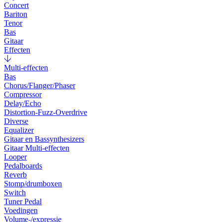
Concert
Bariton
Tenor
Bas
Gitaar
Effecten
Multi-effecten
Bas
Chorus/Flanger/Phaser
Compressor
Delay/Echo
Distortion-Fuzz-Overdrive
Diverse
Equalizer
Gitaar en Bassynthesizers
Gitaar Multi-effecten
Looper
Pedalboards
Reverb
Stomp/drumboxen
Switch
Tuner Pedal
Voedingen
Volume-/expressie