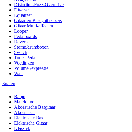
Distortion-Fuzz-Overdrive
Diverse
Equalizer
Gitaar en Bassynthesizers
Gitaar Multi-effecten
Looper
Pedalboards
Reverb
Stomp/drumboxen
Switch
Tuner Pedal
Voedingen
Volume-/expressie
Wah
Snaren
Banjo
Mandoline
Akoestische Basgitaar
Akoestisch
Elektrische Bas
Elektrische Gitaar
Klassiek