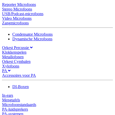
Reporter Microfoons
Stereo Microfoons
USB/Podcast-microfoons
Video Microfoons
Zangmicrofoons
Condensator Microfoons
Dynamische Microfoons
Orkest Percussie
Klokkenspelen
Metallofonen
Orkest Cymbalen
Xylofoons
PA
Accessoires voor PA
DI-Boxen
In-ears
Mengtafels
Microfoonstandaards
PA-luidsprekers
PA-systemen