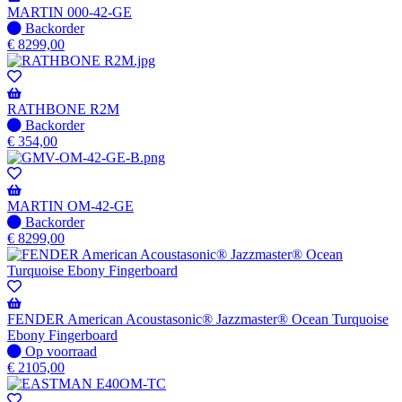
MARTIN 000-42-GE
Niet
Backorder
op
€
8299,00
voorraad
-
Wordt
verzonden
RATHBONE R2M
wanneer
Niet
Backorder
beschikbaar
op
€
354,00
voorraad
-
Wordt
verzonden
MARTIN OM-42-GE
wanneer
Niet
Backorder
beschikbaar
op
€
8299,00
voorraad
-
Wordt
verzonden
wanneer
FENDER American Acoustasonic® Jazzmaster® Ocean Turquoise
beschikbaar
Ebony Fingerboard
Op
Op voorraad
voorraad
€
2105,00