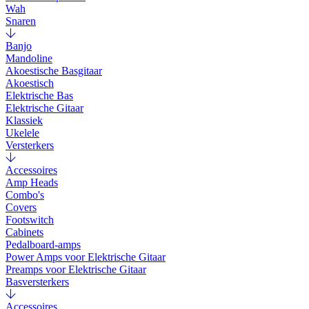
Wah
Snaren
Banjo
Mandoline
Akoestische Basgitaar
Akoestisch
Elektrische Bas
Elektrische Gitaar
Klassiek
Ukelele
Versterkers
Accessoires
Amp Heads
Combo's
Covers
Footswitch
Cabinets
Pedalboard-amps
Power Amps voor Elektrische Gitaar
Preamps voor Elektrische Gitaar
Basversterkers
Accessoires