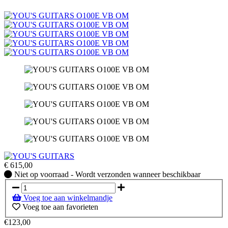
€
615,00
Niet
Niet op voorraad - Wordt verzonden wanneer beschikbaar
op
voorraad
Voeg toe aan winkelmandje
-
Voeg toe aan favorieten
Wordt
verzonden
€123,00