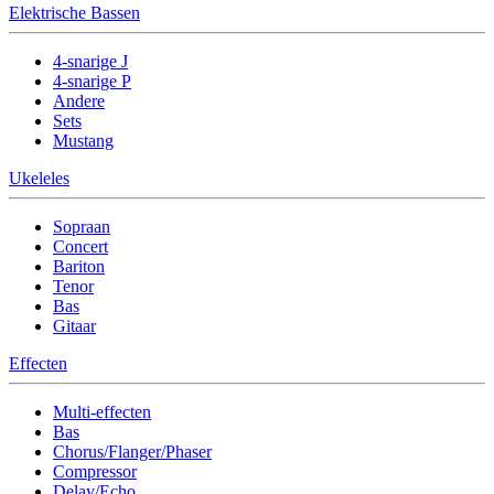
Elektrische Bassen
4-snarige J
4-snarige P
Andere
Sets
Mustang
Ukeleles
Sopraan
Concert
Bariton
Tenor
Bas
Gitaar
Effecten
Multi-effecten
Bas
Chorus/Flanger/Phaser
Compressor
Delay/Echo