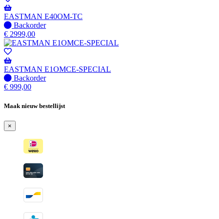
EASTMAN E40OM-TC
Niet
Backorder
op
€
2999,00
voorraad
-
Wordt
verzonden
EASTMAN E1OMCE-SPECIAL
wanneer
Niet
Backorder
beschikbaar
op
€
999,00
voorraad
-
Maak nieuw bestellijst
Wordt
verzonden
×
wanneer
beschikbaar