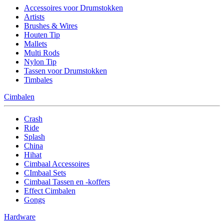
Accessoires voor Drumstokken
Artists
Brushes & Wires
Houten Tip
Mallets
Multi Rods
Nylon Tip
Tassen voor Drumstokken
Timbales
Cimbalen
Crash
Ride
Splash
China
Hihat
Cimbaal Accessoires
CImbaal Sets
Cimbaal Tassen en -koffers
Effect Cimbalen
Gongs
Hardware