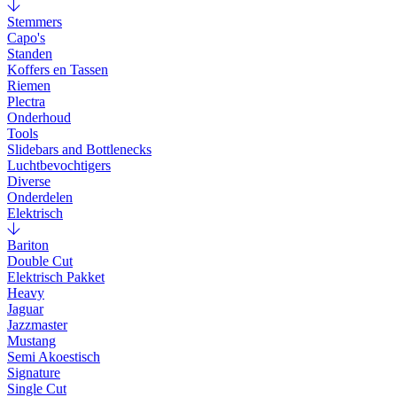
Stemmers
Capo's
Standen
Koffers en Tassen
Riemen
Plectra
Onderhoud
Tools
Slidebars and Bottlenecks
Luchtbevochtigers
Diverse
Onderdelen
Elektrisch
Bariton
Double Cut
Elektrisch Pakket
Heavy
Jaguar
Jazzmaster
Mustang
Semi Akoestisch
Signature
Single Cut