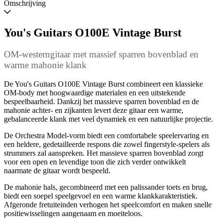
wanneer
Omschrijving
beschikbaar
You's Guitars O100E Vintage Burst
OM-westerngitaar met massief sparren bovenblad en
warme mahonie klank
De You's Guitars O100E Vintage Burst combineert een klassieke
OM-body met hoogwaardige materialen en een uitstekende
bespeelbaarheid. Dankzij het massieve sparren bovenblad en de
mahonie achter- en zijkanten levert deze gitaar een warme,
gebalanceerde klank met veel dynamiek en een natuurlijke projectie.
De Orchestra Model-vorm biedt een comfortabele speelervaring en
een heldere, gedetailleerde respons die zowel fingerstyle-spelers als
strummers zal aanspreken. Het massieve sparren bovenblad zorgt
voor een open en levendige toon die zich verder ontwikkelt
naarmate de gitaar wordt bespeeld.
De mahonie hals, gecombineerd met een palissander toets en brug,
biedt een soepel speelgevoel en een warme klankkarakteristiek.
Afgeronde fretuiteinden verhogen het speelcomfort en maken snelle
positiewisselingen aangenaam en moeiteloos.