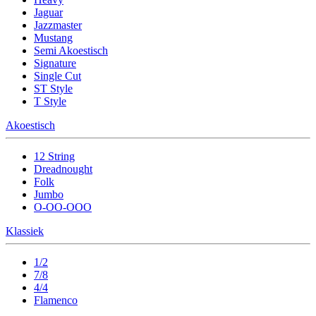
Jaguar
Jazzmaster
Mustang
Semi Akoestisch
Signature
Single Cut
ST Style
T Style
Akoestisch
12 String
Dreadnought
Folk
Jumbo
O-OO-OOO
Klassiek
1/2
7/8
4/4
Flamenco