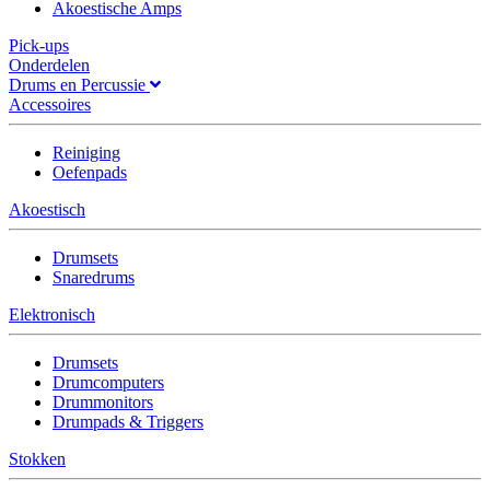
Akoestische Amps
Pick-ups
Onderdelen
Drums en Percussie
Accessoires
Reiniging
Oefenpads
Akoestisch
Drumsets
Snaredrums
Elektronisch
Drumsets
Drumcomputers
Drummonitors
Drumpads & Triggers
Stokken