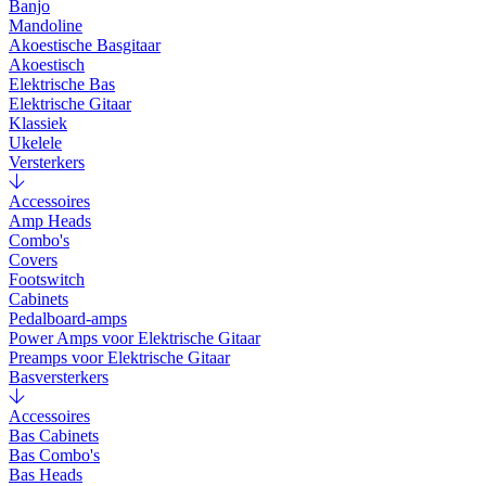
Banjo
Mandoline
Akoestische Basgitaar
Akoestisch
Elektrische Bas
Elektrische Gitaar
Klassiek
Ukelele
Versterkers
Accessoires
Amp Heads
Combo's
Covers
Footswitch
Cabinets
Pedalboard-amps
Power Amps voor Elektrische Gitaar
Preamps voor Elektrische Gitaar
Basversterkers
Accessoires
Bas Cabinets
Bas Combo's
Bas Heads