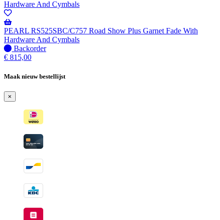
-
Wordt
verzonden
wanneer
PEARL RS525SBC/C757 Road Show Plus Garnet Fade With
beschikbaar
Hardware And Cymbals
Niet
Backorder
op
€
815,00
voorraad
-
Maak nieuw bestellijst
Wordt
verzonden
×
wanneer
beschikbaar