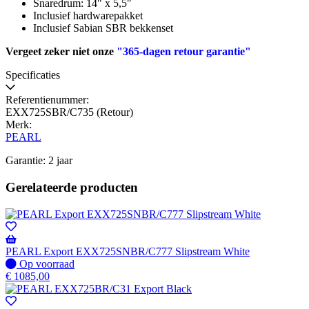
Snaredrum: 14" x 5,5"
Inclusief hardwarepakket
Inclusief Sabian SBR bekkenset
Vergeet zeker niet onze
"365-dagen retour garantie"
Specificaties
Referentienummer:
EXX725SBR/C735 (Retour)
Merk:
PEARL
Garantie: 2 jaar
Gerelateerde producten
PEARL Export EXX725SNBR/C777 Slipstream White
Op
Op voorraad
voorraad
€
1085,00