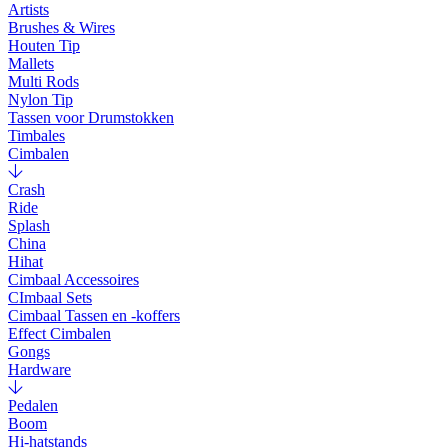
Artists
Brushes & Wires
Houten Tip
Mallets
Multi Rods
Nylon Tip
Tassen voor Drumstokken
Timbales
Cimbalen
Crash
Ride
Splash
China
Hihat
Cimbaal Accessoires
CImbaal Sets
Cimbaal Tassen en -koffers
Effect Cimbalen
Gongs
Hardware
Pedalen
Boom
Hi-hatstands