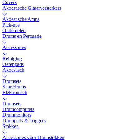
Covers
Akoestische Gitaarversterkers
Akoestische Amps
Pick-ups
Onderdelen
Drums en Percussie
Accessoires
Reiniging
Oefenpads
Akoestisch
Drumsets
Snaredrums
Elektronisch
Drumsets
Drumcomputers
Drummonitors
Drumpads & Triggers
Stokken
Accessoires voor Drumstokken