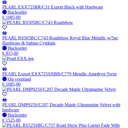
PEARL EXX725BR/C31 Export Black with Hardware
Niet
Backorder
op
€
1085,00
voorraad
-
Wordt
verzonden
PEARL RS505BC/C743 Roadshow Royal Blue Metallic w/5pc
wanneer
Hardware & Sabian Cymbals
beschikbaar
Niet
Backorder
op
€
815,00
voorraad
-
Wordt
verzonden
PEARL Export EXX725SNBR/C779 Metallic Amethyst Twist
wanneer
Op
Op voorraad
beschikbaar
voorraad
€
1085,00
PEARL DMP925S/C207 Decade Maple Ultramarine Velvet with
hardware
Niet
Backorder
op
€
1525,00
voorraad