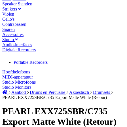
Speaker Standen
Strijkers
Violen
Cello's
Contrabassen
Snaren
Accessoires
Studio
Audio-interfaces
Digitale Recorders
Portable Recorders
Hoofdtelefoons
MIDI-apparatuur
Studio Microfoons
Studio Monitors
Aanbod
Drums en Percussie
Akoestisch
Drumsets
PEARL EXX725SBR/C735 Export Matte White (Retour)
PEARL EXX725SBR/C735
Export Matte White (Retour)