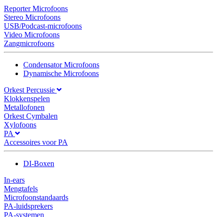
Reporter Microfoons
Stereo Microfoons
USB/Podcast-microfoons
Video Microfoons
Zangmicrofoons
Condensator Microfoons
Dynamische Microfoons
Orkest Percussie
Klokkenspelen
Metallofonen
Orkest Cymbalen
Xylofoons
PA
Accessoires voor PA
DI-Boxen
In-ears
Mengtafels
Microfoonstandaards
PA-luidsprekers
PA-systemen