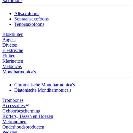
Saxofoons
Altsaxofoons
Sopraansaxofoons
Tenorsaxofoons
Blokfluiten
Bugels
Diverse
Elektrische
Fluiten
Klarinetten
Melodicas
Mondharmonica's
Chromatische Mondharmonica's
Diatonische Mondharmonica's
Trombones
Accessoires
Gehoorbescherming
Koffers, Tassen en Hoezen
Metronomen
Onderhoudsproducten
Pedalen