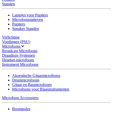
Standen
Lampjes voor Pupiters
Microfoonstatieven
Pupiters
Speaker Standen
Verlichting
Voedingen (PSU)
Microfoons
Broadcast Microfoons
Draadloze Systemen
Headset-microfoons
Instrument Microfoons
Akoestische Gitaarmicrofoons
Drummicrofoons
Gitaar en Basmicrofoons
Microfoons voor Blaasinstrumenten
Microfoon Accessoires
Boompoles