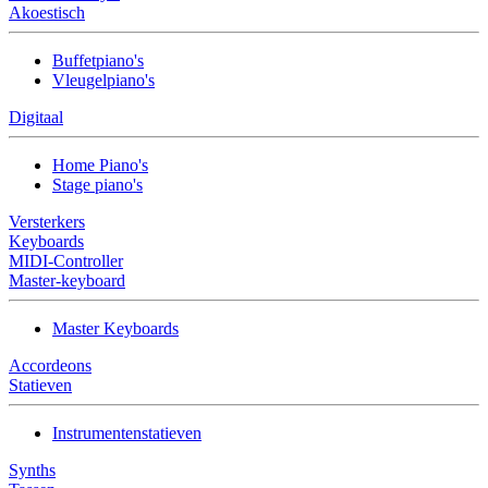
Akoestisch
Buffetpiano's
Vleugelpiano's
Digitaal
Home Piano's
Stage piano's
Versterkers
Keyboards
MIDI-Controller
Master-keyboard
Master Keyboards
Accordeons
Statieven
Instrumentenstatieven
Synths