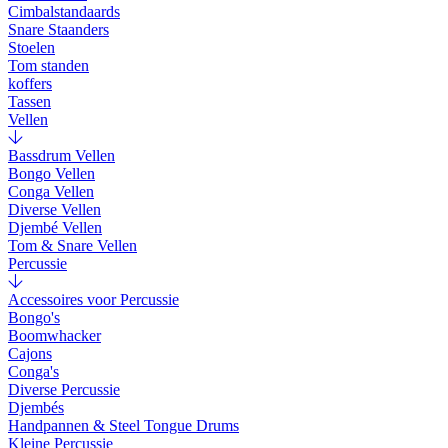
Cimbalstandaards
Snare Staanders
Stoelen
Tom standen
koffers
Tassen
Vellen
Bassdrum Vellen
Bongo Vellen
Conga Vellen
Diverse Vellen
Djembé Vellen
Tom & Snare Vellen
Percussie
Accessoires voor Percussie
Bongo's
Boomwhacker
Cajons
Conga's
Diverse Percussie
Djembés
Handpannen & Steel Tongue Drums
Kleine Percussie