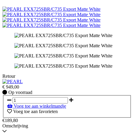
Retour
€
949,00
Op
Op voorraad
voorraad
Voeg toe aan winkelmandje
Voeg toe aan favorieten
€189,80
Omschrijving