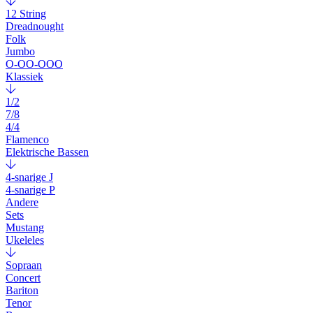
12 String
Dreadnought
Folk
Jumbo
O-OO-OOO
Klassiek
1/2
7/8
4/4
Flamenco
Elektrische Bassen
4-snarige J
4-snarige P
Andere
Sets
Mustang
Ukeleles
Sopraan
Concert
Bariton
Tenor