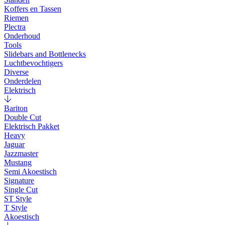
Koffers en Tassen
Riemen
Plectra
Onderhoud
Tools
Slidebars and Bottlenecks
Luchtbevochtigers
Diverse
Onderdelen
Elektrisch
Bariton
Double Cut
Elektrisch Pakket
Heavy
Jaguar
Jazzmaster
Mustang
Semi Akoestisch
Signature
Single Cut
ST Style
T Style
Akoestisch