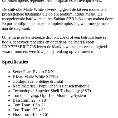
stabiliteit tijdens repetities, studio-opnames en liveoptredens.
De stijlvolle Matte White afwerking geeft de kit een moderne en
professionele uitstraling die op elk podium indruk maakt. De
meegeleverde hardware en het Sabian SBR bekkenset maken deze
Export-configuratie tot een complete oplossing waarmee je meteen
aan de slag kunt.
Of je nu je eerste serieuze drumkit zoekt of een betrouwbare set
nodig hebt voor repetities en optredens, de Pearl Export
EXX725SBR/C735 levert de klank, kwaliteit en veelzijdigheid
waar drummers wereldwijd al jarenlang op vertrouwen.
Specificaties
Serie: Pearl Export EXX
Kleur: Matte White (C735)
Configuratie: 5-delige drumkit
Ketelmateriaal: Populier en Aziatisch mahonie
Technologie: Superior Shell Technology (SST)
Tomophanging: Opti-Loc Mounting System
Bassdrum: 22" x 18"
Tom Tom: 10" x 7"
Tom Tom: 12" x 8"
Floor Tom: 16" x 16"