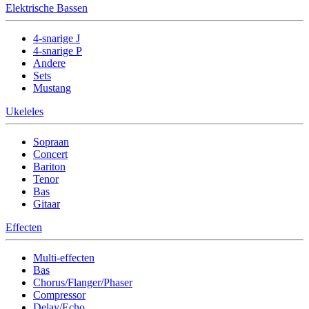
Elektrische Bassen
4-snarige J
4-snarige P
Andere
Sets
Mustang
Ukeleles
Sopraan
Concert
Bariton
Tenor
Bas
Gitaar
Effecten
Multi-effecten
Bas
Chorus/Flanger/Phaser
Compressor
Delay/Echo