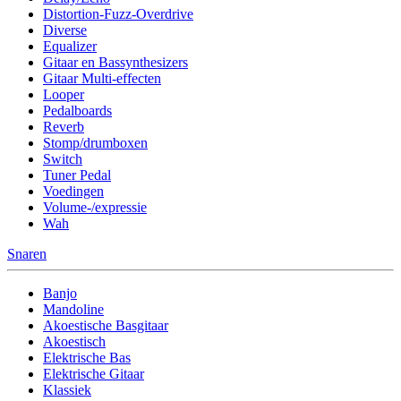
Distortion-Fuzz-Overdrive
Diverse
Equalizer
Gitaar en Bassynthesizers
Gitaar Multi-effecten
Looper
Pedalboards
Reverb
Stomp/drumboxen
Switch
Tuner Pedal
Voedingen
Volume-/expressie
Wah
Snaren
Banjo
Mandoline
Akoestische Basgitaar
Akoestisch
Elektrische Bas
Elektrische Gitaar
Klassiek