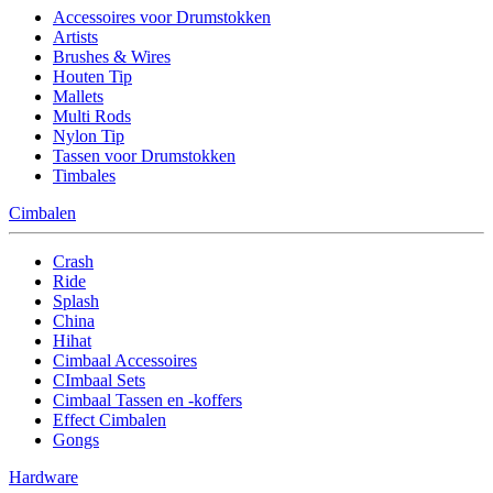
Accessoires voor Drumstokken
Artists
Brushes & Wires
Houten Tip
Mallets
Multi Rods
Nylon Tip
Tassen voor Drumstokken
Timbales
Cimbalen
Crash
Ride
Splash
China
Hihat
Cimbaal Accessoires
CImbaal Sets
Cimbaal Tassen en -koffers
Effect Cimbalen
Gongs
Hardware