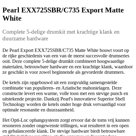
Pearl EXX725SBR/C735 Export Matte
White
Complete 5-delige drumkit met krachtige klank en
duurzame hardware
De Pearl Export EXX725SBR/C735 Matte White bouwt voort op
de rijke geschiedenis van een van de meest succesvolle drumseries
ooit. Deze complete 5-delige drumkit combineert hoogwaardige
materialen, betrouwbare hardware en een krachtige klank, waardoor
ze geschikt is voor zowel beginnende als gevorderde drummers.
De ketels zijn opgebouwd uit een zorgvuldig samengestelde
combinatie van populieren- en Aziatische mahonielagen. Deze
constructie levert een warme, volle toon met een stevige punch en
uitstekende projectie. Dankzij Pearl's innovatieve Superior Shell
Technology worden de ketels onder hoge druk vervaardigd voor
optimale resonantie en duurzaamheid.
Het Opti-Loc ophangsysteem zorgt ervoor dat de toms vrij kunnen
resoneren zonder ongewenste trillingen, wat resulteert in een open
en gebalanceerde klank. De stevige hardware biedt betrouwbare