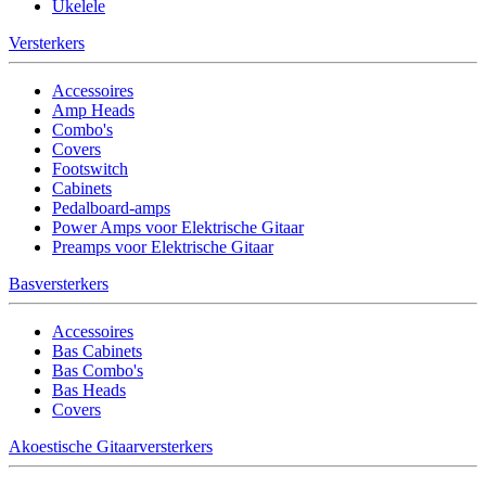
Ukelele
Versterkers
Accessoires
Amp Heads
Combo's
Covers
Footswitch
Cabinets
Pedalboard-amps
Power Amps voor Elektrische Gitaar
Preamps voor Elektrische Gitaar
Basversterkers
Accessoires
Bas Cabinets
Bas Combo's
Bas Heads
Covers
Akoestische Gitaarversterkers