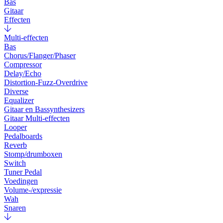
Bas
Gitaar
Effecten
Multi-effecten
Bas
Chorus/Flanger/Phaser
Compressor
Delay/Echo
Distortion-Fuzz-Overdrive
Diverse
Equalizer
Gitaar en Bassynthesizers
Gitaar Multi-effecten
Looper
Pedalboards
Reverb
Stomp/drumboxen
Switch
Tuner Pedal
Voedingen
Volume-/expressie
Wah
Snaren