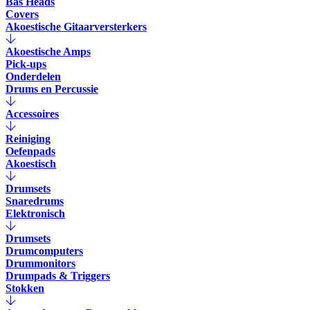
Bas Heads
Covers
Akoestische Gitaarversterkers
Akoestische Amps
Pick-ups
Onderdelen
Drums en Percussie
Accessoires
Reiniging
Oefenpads
Akoestisch
Drumsets
Snaredrums
Elektronisch
Drumsets
Drumcomputers
Drummonitors
Drumpads & Triggers
Stokken