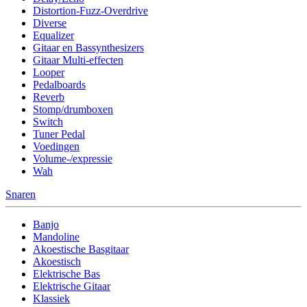
Distortion-Fuzz-Overdrive
Diverse
Equalizer
Gitaar en Bassynthesizers
Gitaar Multi-effecten
Looper
Pedalboards
Reverb
Stomp/drumboxen
Switch
Tuner Pedal
Voedingen
Volume-/expressie
Wah
Snaren
Banjo
Mandoline
Akoestische Basgitaar
Akoestisch
Elektrische Bas
Elektrische Gitaar
Klassiek