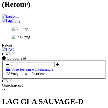
(Retour)
Retour
€
375,00
Op
Op voorraad
voorraad
Voeg toe aan winkelmandje
Voeg toe aan favorieten
€75,00
Omschrijving
LAG GLA SAUVAGE-D