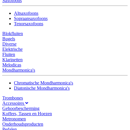
Saxofoons
Altsaxofoons
Sopraansaxofoons
Tenorsaxofoons
Blokfluiten
Bugels
Diverse
Elektrische
Fluiten
Klarinetten
Melodicas
Mondharmonica's
Chromatische Mondharmonica's
Diatonische Mondharmonica's
Trombones
Accessoires
Gehoorbescherming
Koffers, Tassen en Hoezen
Metronomen
Onderhoudsproducten
Pedalen