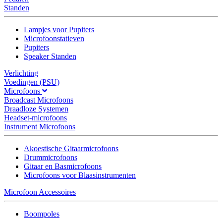
Standen
Lampjes voor Pupiters
Microfoonstatieven
Pupiters
Speaker Standen
Verlichting
Voedingen (PSU)
Microfoons
Broadcast Microfoons
Draadloze Systemen
Headset-microfoons
Instrument Microfoons
Akoestische Gitaarmicrofoons
Drummicrofoons
Gitaar en Basmicrofoons
Microfoons voor Blaasinstrumenten
Microfoon Accessoires
Boompoles