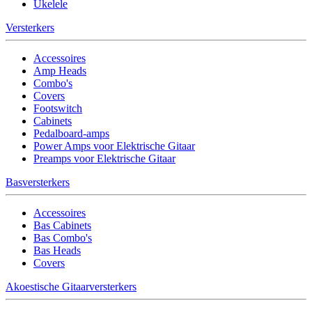
Ukelele
Versterkers
Accessoires
Amp Heads
Combo's
Covers
Footswitch
Cabinets
Pedalboard-amps
Power Amps voor Elektrische Gitaar
Preamps voor Elektrische Gitaar
Basversterkers
Accessoires
Bas Cabinets
Bas Combo's
Bas Heads
Covers
Akoestische Gitaarversterkers