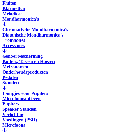
Fluiten
Klarinetten
Melodicas
Mondharmonica's
Chromatische Mondharmonica's
Diatonische Mondharmonica's
Trombones
Accessoires
Gehoorbescherming
Koffers, Tassen en Hoezen
Metronomen
Onderhoudsproducten
Pedalen
Standen
Lampjes voor Pupiters
Microfoonstatieven
Pupiters
Speaker Standen
Verlichting
Voedingen (PSU)
Microfoons