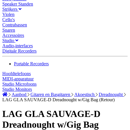
Speaker Standen
Strijkers
Violen
Cello's
Contrabassen
Snaren
Accessoires
Studio
Audio-interfaces
Digitale Recorders
Portable Recorders
Hoofdtelefoons
MIDI-apparatuur
Studio Microfoons
Studio Monitors
Aanbod
Gitaren en Basgitaren
Akoestisch
Dreadnought
LAG GLA SAUVAGE-D Dreadnought w/Gig Bag (Retour)
LAG GLA SAUVAGE-D
Dreadnought w/Gig Bag