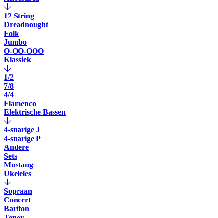
12 String
Dreadnought
Folk
Jumbo
O-OO-OOO
Klassiek
1/2
7/8
4/4
Flamenco
Elektrische Bassen
4-snarige J
4-snarige P
Andere
Sets
Mustang
Ukeleles
Sopraan
Concert
Bariton
Tenor