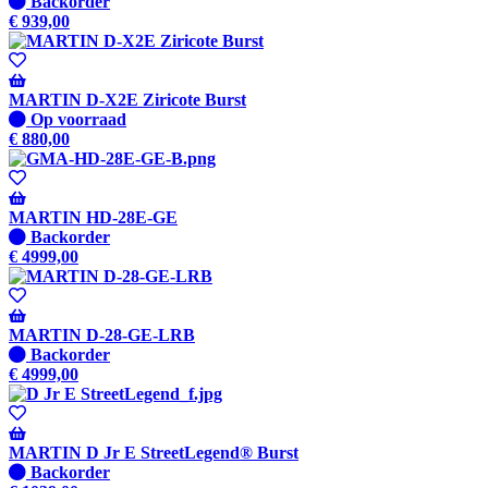
Niet
Backorder
op
€
939,00
voorraad
-
Wordt
verzonden
MARTIN D-X2E Ziricote Burst
wanneer
Op
Op voorraad
beschikbaar
voorraad
€
880,00
MARTIN HD-28E-GE
Niet
Backorder
op
€
4999,00
voorraad
-
Wordt
verzonden
MARTIN D-28-GE-LRB
wanneer
Niet
Backorder
beschikbaar
op
€
4999,00
voorraad
-
Wordt
verzonden
MARTIN D Jr E StreetLegend® Burst
wanneer
Niet
Backorder