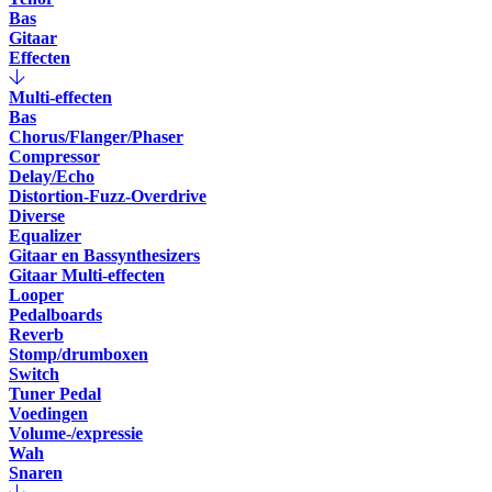
Bas
Gitaar
Effecten
Multi-effecten
Bas
Chorus/Flanger/Phaser
Compressor
Delay/Echo
Distortion-Fuzz-Overdrive
Diverse
Equalizer
Gitaar en Bassynthesizers
Gitaar Multi-effecten
Looper
Pedalboards
Reverb
Stomp/drumboxen
Switch
Tuner Pedal
Voedingen
Volume-/expressie
Wah
Snaren