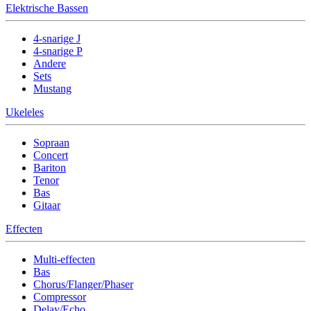
Elektrische Bassen
4-snarige J
4-snarige P
Andere
Sets
Mustang
Ukeleles
Sopraan
Concert
Bariton
Tenor
Bas
Gitaar
Effecten
Multi-effecten
Bas
Chorus/Flanger/Phaser
Compressor
Delay/Echo