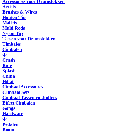
Accessoires voor Drumstokken
Artists
Brushes & Wires
Houten Tip
Mallets
Multi Rods
Nylon Tip
Tassen voor Drumstokken
Timbales
Cimbalen
Crash
Ride
Splash
China
Hihat
Cimbaal Accessoires
CImbaal Sets
Cimbaal Tassen en -koffers
Effect Cimbalen
Gongs
Hardware
Pedalen
Boom