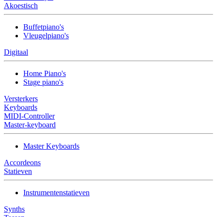
Akoestisch
Buffetpiano's
Vleugelpiano's
Digitaal
Home Piano's
Stage piano's
Versterkers
Keyboards
MIDI-Controller
Master-keyboard
Master Keyboards
Accordeons
Statieven
Instrumentenstatieven
Synths