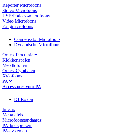
Reporter Microfoons
Stereo Microfoons
USB/Podcast-microfoons
Video Microfoons
Zangmicrofoons
Condensator Microfoons
Dynamische Microfoons
Orkest Percussie
Klokkenspelen
Metallofonen
Orkest Cymbalen
Xylofoons
PA
Accessoires voor PA
DI-Boxen
In-ears
Mengtafels
Microfoonstandaards
PA-luidsprekers
PA-systemen