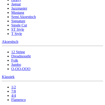
Jaguar
Jazzmaster
Mustang
Semi Akoestisch
Signature
Single Cut
ST Style
T Style
Akoestisch
12 String
Dreadnought
Folk
Jumbo
O-OO-OOO
Klassiek
1/2
7/8
4/4
Flamenco