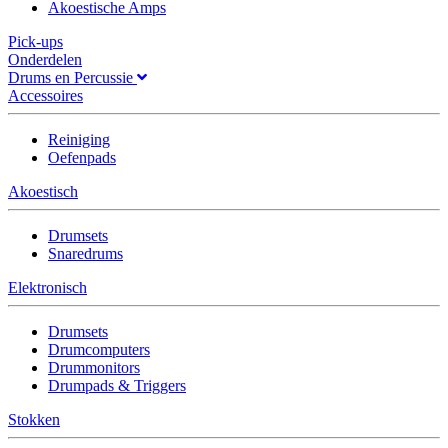
Akoestische Amps
Pick-ups
Onderdelen
Drums en Percussie
Accessoires
Reiniging
Oefenpads
Akoestisch
Drumsets
Snaredrums
Elektronisch
Drumsets
Drumcomputers
Drummonitors
Drumpads & Triggers
Stokken