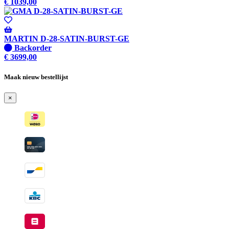
beschikbaar
op
€
1039,00
voorraad
-
Wordt
verzonden
MARTIN D-28-SATIN-BURST-GE
wanneer
Niet
Backorder
beschikbaar
op
€
3699,00
voorraad
-
Maak nieuw bestellijst
Wordt
verzonden
×
wanneer
beschikbaar