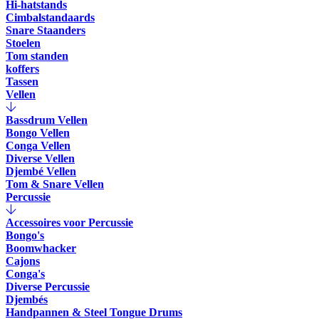
Hi-hatstands
Cimbalstandaards
Snare Staanders
Stoelen
Tom standen
koffers
Tassen
Vellen
Bassdrum Vellen
Bongo Vellen
Conga Vellen
Diverse Vellen
Djembé Vellen
Tom & Snare Vellen
Percussie
Accessoires voor Percussie
Bongo's
Boomwhacker
Cajons
Conga's
Diverse Percussie
Djembés
Handpannen & Steel Tongue Drums