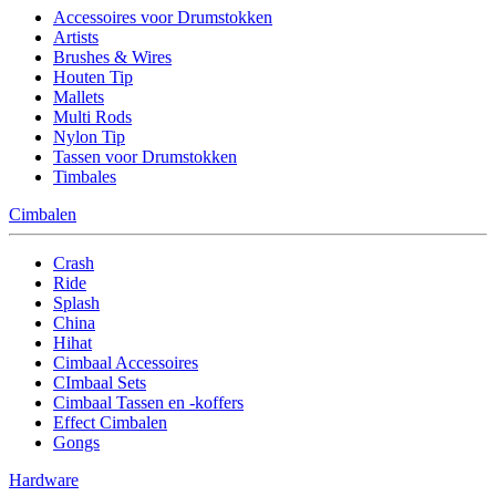
Accessoires voor Drumstokken
Artists
Brushes & Wires
Houten Tip
Mallets
Multi Rods
Nylon Tip
Tassen voor Drumstokken
Timbales
Cimbalen
Crash
Ride
Splash
China
Hihat
Cimbaal Accessoires
CImbaal Sets
Cimbaal Tassen en -koffers
Effect Cimbalen
Gongs
Hardware