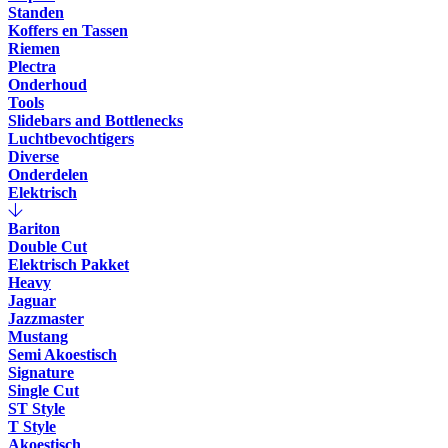
Standen
Koffers en Tassen
Riemen
Plectra
Onderhoud
Tools
Slidebars and Bottlenecks
Luchtbevochtigers
Diverse
Onderdelen
Elektrisch
Bariton
Double Cut
Elektrisch Pakket
Heavy
Jaguar
Jazzmaster
Mustang
Semi Akoestisch
Signature
Single Cut
ST Style
T Style
Akoestisch