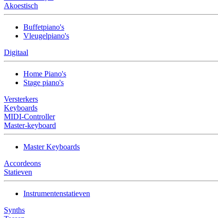
Akoestisch
Buffetpiano's
Vleugelpiano's
Digitaal
Home Piano's
Stage piano's
Versterkers
Keyboards
MIDI-Controller
Master-keyboard
Master Keyboards
Accordeons
Statieven
Instrumentenstatieven
Synths