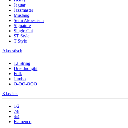
Jaguar
Jazzmaster
Mustang
Semi Akoestisch
Signature
Single Cut
ST Style
T Style
Akoestisch
12 String
Dreadnought
Folk
Jumbo
O-OO-OOO
Klassiek
1/2
7/8
4/4
Flamenco