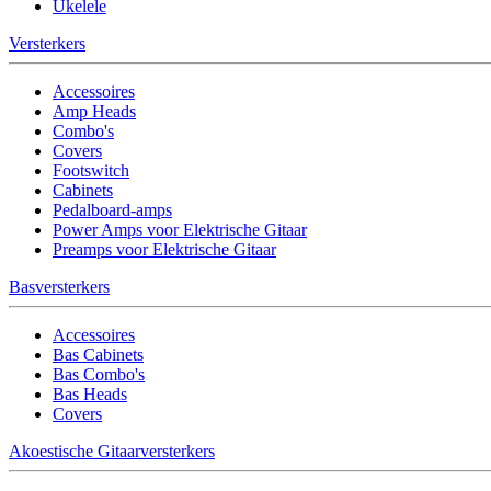
Ukelele
Versterkers
Accessoires
Amp Heads
Combo's
Covers
Footswitch
Cabinets
Pedalboard-amps
Power Amps voor Elektrische Gitaar
Preamps voor Elektrische Gitaar
Basversterkers
Accessoires
Bas Cabinets
Bas Combo's
Bas Heads
Covers
Akoestische Gitaarversterkers