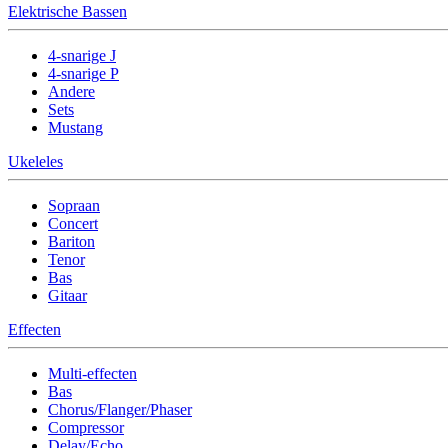
Elektrische Bassen
4-snarige J
4-snarige P
Andere
Sets
Mustang
Ukeleles
Sopraan
Concert
Bariton
Tenor
Bas
Gitaar
Effecten
Multi-effecten
Bas
Chorus/Flanger/Phaser
Compressor
Delay/Echo