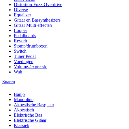
Distortion-Fuzz-Overdrive
Diverse
Equalizer
Gitaar en Bassynthesizers
Gitaar Multi-effecten
Looper
Pedalboards
Reverb
Stomp/drumboxen
Switch
Tuner Pedal
Voedingen
Volume-/expressie
Wah
Snaren
Banjo
Mandoline
Akoestische Basgitaar
Akoestisch
Elektrische Bas
Elektrische Gitaar
Klassiek