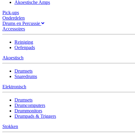
Akoestische Amps
Pick-ups
Onderdelen
Drums en Percussie
Accessoires
Reiniging
Oefenpads
Akoestisch
Drumsets
Snaredrums
Elektronisch
Drumsets
Drumcomputers
Drummonitors
Drumpads & Triggers
Stokken