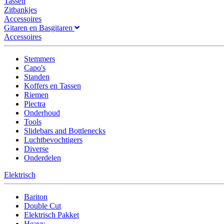
Tassen
Zitbankjes
Accessoires
Gitaren en Basgitaren
Accessoires
Stemmers
Capo's
Standen
Koffers en Tassen
Riemen
Plectra
Onderhoud
Tools
Slidebars and Bottlenecks
Luchtbevochtigers
Diverse
Onderdelen
Elektrisch
Bariton
Double Cut
Elektrisch Pakket
Heavy