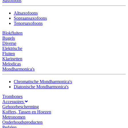
Saxofoons
Altsaxofoons
Sopraansaxofoons
Tenorsaxofoons
Blokfluiten
Bugels
Diverse
Elektrische
Fluiten
Klarinetten
Melodicas
Mondharmonica's
Chromatische Mondharmonica's
Diatonische Mondharmonica's
Trombones
Accessoires
Gehoorbescherming
Koffers, Tassen en Hoezen
Metronomen
Onderhoudsproducten
Pedalen