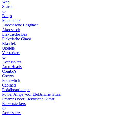
Wah
Snaren
Banjo
Mandoline
Akoestische Basgitaar
Akoestisch
Elektrische Bas
Elektrische Gitaar
Klassiek
Ukelele
Versterkers
Accessoires
Amp Heads
Combo's
Covers
Footswitch
Cabinets
Pedalboard-amps
Power Amps voor Elektrische Gitaar
Preamps voor Elektrische Gitaar
Basversterkers
Accessoires