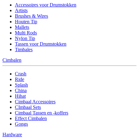
Accessoires voor Drumstokken
Artists
Brushes & Wires
Houten Tip
Mallets
Multi Rods
Nylon Tip
Tassen voor Drumstokken
Timbales
Cimbalen
Crash
Ride
Splash
China
Hihat
Cimbaal Accessoires
CImbaal Sets
Cimbaal Tassen en -koffers
Effect Cimbalen
Gongs
Hardware