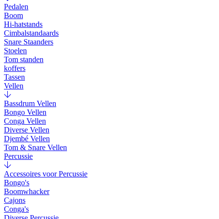
Pedalen
Boom
Hi-hatstands
Cimbalstandaards
Snare Staanders
Stoelen
Tom standen
koffers
Tassen
Vellen
Bassdrum Vellen
Bongo Vellen
Conga Vellen
Diverse Vellen
Djembé Vellen
Tom & Snare Vellen
Percussie
Accessoires voor Percussie
Bongo's
Boomwhacker
Cajons
Conga's
Diverse Percussie