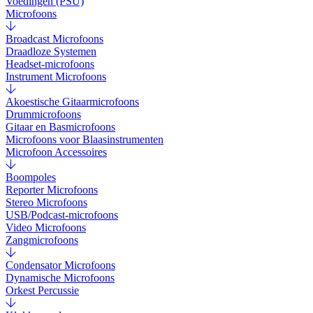
Voedingen (PSU)
Microfoons
Broadcast Microfoons
Draadloze Systemen
Headset-microfoons
Instrument Microfoons
Akoestische Gitaarmicrofoons
Drummicrofoons
Gitaar en Basmicrofoons
Microfoons voor Blaasinstrumenten
Microfoon Accessoires
Boompoles
Reporter Microfoons
Stereo Microfoons
USB/Podcast-microfoons
Video Microfoons
Zangmicrofoons
Condensator Microfoons
Dynamische Microfoons
Orkest Percussie