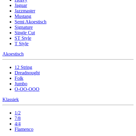
Jaguar
Jazzmaster
Mustang
Semi Akoestisch
Signature
Single Cut
ST Style
T Style
Akoestisch
12 String
Dreadnought
Folk
Jumbo
O-OO-OOO
Klassiek
1/2
7/8
4/4
Flamenco