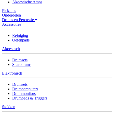
Akoestische Amps
Pick-ups
Onderdelen
Drums en Percussie
Accessoires
Reiniging
Oefenpads
Akoestisch
Drumsets
Snaredrums
Elektronisch
Drumsets
Drumcomputers
Drummonitors
Drumpads & Triggers
Stokken