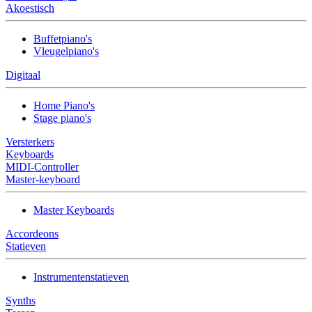
Akoestisch
Buffetpiano's
Vleugelpiano's
Digitaal
Home Piano's
Stage piano's
Versterkers
Keyboards
MIDI-Controller
Master-keyboard
Master Keyboards
Accordeons
Statieven
Instrumentenstatieven
Synths