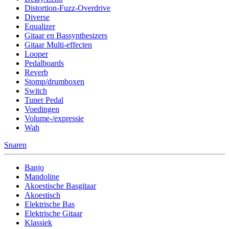
Distortion-Fuzz-Overdrive
Diverse
Equalizer
Gitaar en Bassynthesizers
Gitaar Multi-effecten
Looper
Pedalboards
Reverb
Stomp/drumboxen
Switch
Tuner Pedal
Voedingen
Volume-/expressie
Wah
Snaren
Banjo
Mandoline
Akoestische Basgitaar
Akoestisch
Elektrische Bas
Elektrische Gitaar
Klassiek