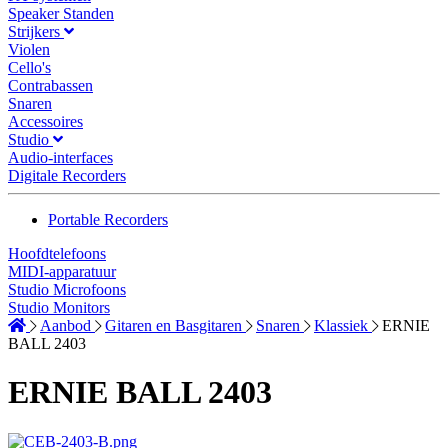
Speaker Standen
Strijkers
Violen
Cello's
Contrabassen
Snaren
Accessoires
Studio
Audio-interfaces
Digitale Recorders
Portable Recorders
Hoofdtelefoons
MIDI-apparatuur
Studio Microfoons
Studio Monitors
Aanbod
Gitaren en Basgitaren
Snaren
Klassiek
ERNIE
BALL 2403
ERNIE BALL 2403