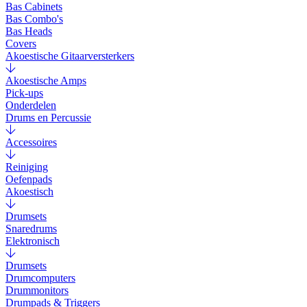
Bas Cabinets
Bas Combo's
Bas Heads
Covers
Akoestische Gitaarversterkers
Akoestische Amps
Pick-ups
Onderdelen
Drums en Percussie
Accessoires
Reiniging
Oefenpads
Akoestisch
Drumsets
Snaredrums
Elektronisch
Drumsets
Drumcomputers
Drummonitors
Drumpads & Triggers