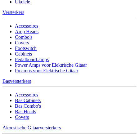
Ukelele
Versterkers
Accessoires
Amp Heads
Combo's
Covers
Footswitch
Cabinets
Pedalboard-amps
Power Amps voor Elektrische Gitaar
Preamps voor Elektrische Gitaar
Basversterkers
Accessoires
Bas Cabinets
Bas Combo's
Bas Heads
Covers
Akoestische Gitaarversterkers