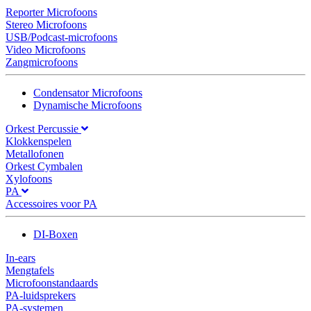
Reporter Microfoons
Stereo Microfoons
USB/Podcast-microfoons
Video Microfoons
Zangmicrofoons
Condensator Microfoons
Dynamische Microfoons
Orkest Percussie
Klokkenspelen
Metallofonen
Orkest Cymbalen
Xylofoons
PA
Accessoires voor PA
DI-Boxen
In-ears
Mengtafels
Microfoonstandaards
PA-luidsprekers
PA-systemen