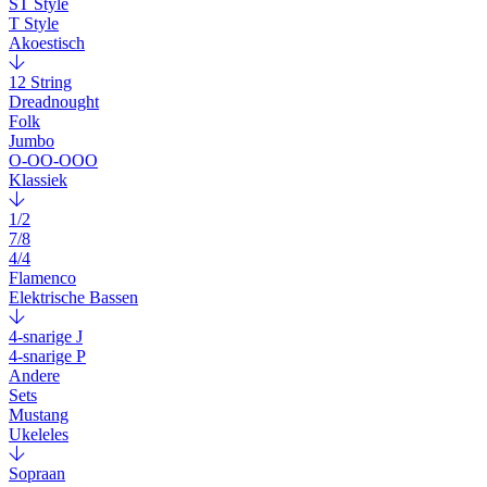
ST Style
T Style
Akoestisch
12 String
Dreadnought
Folk
Jumbo
O-OO-OOO
Klassiek
1/2
7/8
4/4
Flamenco
Elektrische Bassen
4-snarige J
4-snarige P
Andere
Sets
Mustang
Ukeleles
Sopraan