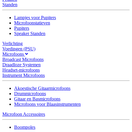
Standen
Lampjes voor Pupiters
Microfoonstatieven
Pupiters
Speaker Standen
Verlichting
Voedingen (PSU)
Microfoons
Broadcast Microfoons
Draadloze Systemen
Headset-microfoons
Instrument Microfoons
Akoestische Gitaarmicrofoons
Drummicrofoons
Gitaar en Basmicrofoons
Microfoons voor Blaasinstrumenten
Microfoon Accessoires
Boompoles