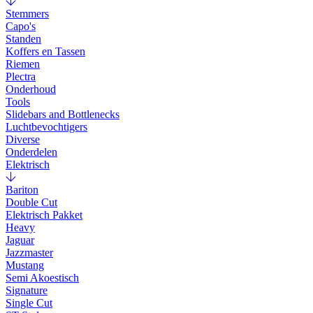
Stemmers
Capo's
Standen
Koffers en Tassen
Riemen
Plectra
Onderhoud
Tools
Slidebars and Bottlenecks
Luchtbevochtigers
Diverse
Onderdelen
Elektrisch
Bariton
Double Cut
Elektrisch Pakket
Heavy
Jaguar
Jazzmaster
Mustang
Semi Akoestisch
Signature
Single Cut