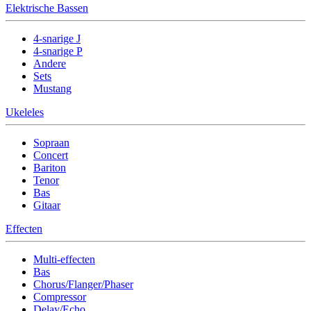
Elektrische Bassen
4-snarige J
4-snarige P
Andere
Sets
Mustang
Ukeleles
Sopraan
Concert
Bariton
Tenor
Bas
Gitaar
Effecten
Multi-effecten
Bas
Chorus/Flanger/Phaser
Compressor
Delay/Echo