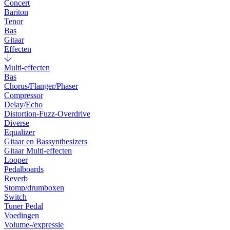
Concert
Bariton
Tenor
Bas
Gitaar
Effecten
Multi-effecten
Bas
Chorus/Flanger/Phaser
Compressor
Delay/Echo
Distortion-Fuzz-Overdrive
Diverse
Equalizer
Gitaar en Bassynthesizers
Gitaar Multi-effecten
Looper
Pedalboards
Reverb
Stomp/drumboxen
Switch
Tuner Pedal
Voedingen
Volume-/expressie