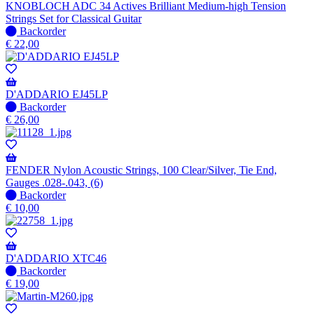
KNOBLOCH ADC 34 Actives Brilliant Medium-high Tension
Strings Set for Classical Guitar
Niet
Backorder
op
€
22,00
voorraad
-
Wordt
verzonden
D'ADDARIO EJ45LP
wanneer
Niet
Backorder
beschikbaar
op
€
26,00
voorraad
-
Wordt
verzonden
FENDER Nylon Acoustic Strings, 100 Clear/Silver, Tie End,
wanneer
Gauges .028-.043, (6)
beschikbaar
Niet
Backorder
op
€
10,00
voorraad
-
Wordt
verzonden
D'ADDARIO XTC46
wanneer
Niet
Backorder
beschikbaar
op
€
19,00
voorraad
-