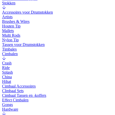
Stokken
Accessoires voor Drumstokken
Artists
Brushes & Wires
Houten Tip
Mallets
Multi Rods
Nylon Tip
Tassen voor Drumstokken
Timbales
Cimbalen
Crash
Ride
Splash
China
Hihat
Cimbaal Accessoires
CImbaal Sets
Cimbaal Tassen en -koffers
Effect Cimbalen
Gongs
Hardware