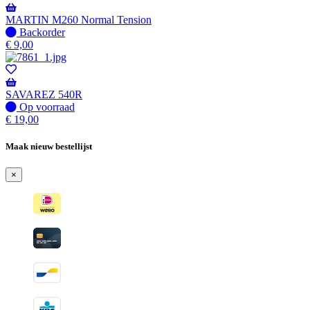
Wordt
verzonden
MARTIN M260 Normal Tension
wanneer
Niet
Backorder
beschikbaar
op
€
9,00
voorraad
-
Wordt
verzonden
SAVAREZ 540R
wanneer
Op
Op voorraad
beschikbaar
voorraad
€
19,00
Maak nieuw bestellijst
×