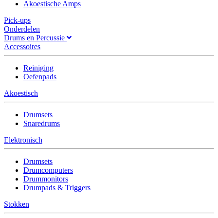
Akoestische Amps
Pick-ups
Onderdelen
Drums en Percussie
Accessoires
Reiniging
Oefenpads
Akoestisch
Drumsets
Snaredrums
Elektronisch
Drumsets
Drumcomputers
Drummonitors
Drumpads & Triggers
Stokken