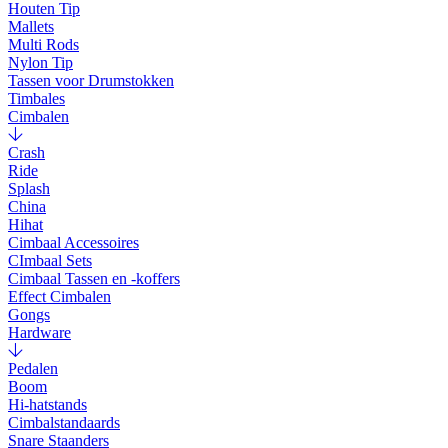
Houten Tip
Mallets
Multi Rods
Nylon Tip
Tassen voor Drumstokken
Timbales
Cimbalen
Crash
Ride
Splash
China
Hihat
Cimbaal Accessoires
CImbaal Sets
Cimbaal Tassen en -koffers
Effect Cimbalen
Gongs
Hardware
Pedalen
Boom
Hi-hatstands
Cimbalstandaards
Snare Staanders