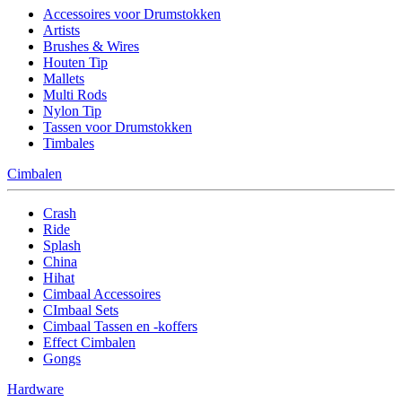
Accessoires voor Drumstokken
Artists
Brushes & Wires
Houten Tip
Mallets
Multi Rods
Nylon Tip
Tassen voor Drumstokken
Timbales
Cimbalen
Crash
Ride
Splash
China
Hihat
Cimbaal Accessoires
CImbaal Sets
Cimbaal Tassen en -koffers
Effect Cimbalen
Gongs
Hardware