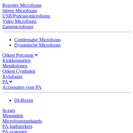
Reporter Microfoons
Stereo Microfoons
USB/Podcast-microfoons
Video Microfoons
Zangmicrofoons
Condensator Microfoons
Dynamische Microfoons
Orkest Percussie
Klokkenspelen
Metallofonen
Orkest Cymbalen
Xylofoons
PA
Accessoires voor PA
DI-Boxen
In-ears
Mengtafels
Microfoonstandaards
PA-luidsprekers
PA-systemen