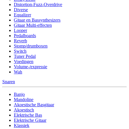
Distortion-Fuzz-Overdrive
Diverse
Equalizer
Gitaar en Bassynthesizers
Gitaar Multi-effecten
Looper
Pedalboards
Reverb
Stomp/drumboxen
Switch
Tuner Pedal
Voedingen
Volume-/expressie
Wah
Snaren
Banjo
Mandoline
Akoestische Basgitaar
Akoestisch
Elektrische Bas
Elektrische Gitaar
Klassiek