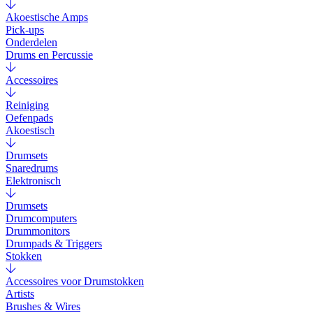
Akoestische Amps
Pick-ups
Onderdelen
Drums en Percussie
Accessoires
Reiniging
Oefenpads
Akoestisch
Drumsets
Snaredrums
Elektronisch
Drumsets
Drumcomputers
Drummonitors
Drumpads & Triggers
Stokken
Accessoires voor Drumstokken
Artists
Brushes & Wires