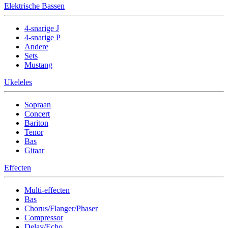
Elektrische Bassen
4-snarige J
4-snarige P
Andere
Sets
Mustang
Ukeleles
Sopraan
Concert
Bariton
Tenor
Bas
Gitaar
Effecten
Multi-effecten
Bas
Chorus/Flanger/Phaser
Compressor
Delay/Echo