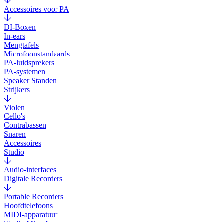
Accessoires voor PA
DI-Boxen
In-ears
Mengtafels
Microfoonstandaards
PA-luidsprekers
PA-systemen
Speaker Standen
Strijkers
Violen
Cello's
Contrabassen
Snaren
Accessoires
Studio
Audio-interfaces
Digitale Recorders
Portable Recorders
Hoofdtelefoons
MIDI-apparatuur