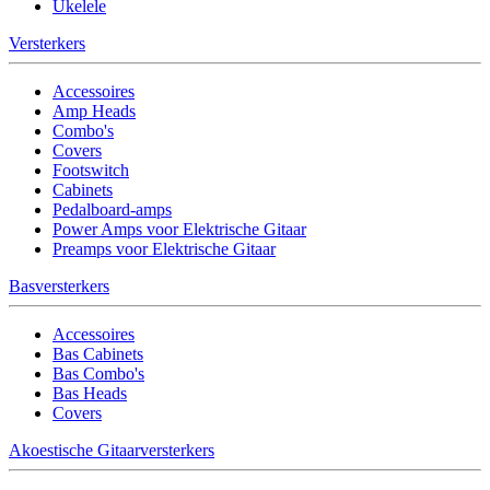
Ukelele
Versterkers
Accessoires
Amp Heads
Combo's
Covers
Footswitch
Cabinets
Pedalboard-amps
Power Amps voor Elektrische Gitaar
Preamps voor Elektrische Gitaar
Basversterkers
Accessoires
Bas Cabinets
Bas Combo's
Bas Heads
Covers
Akoestische Gitaarversterkers