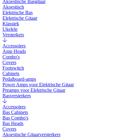
Akoestische Basgitaar
Akoestisch
Elektrische Bas
Elektrische Gitaar
Klassiek
Ukelele
Versterkers
Accessoires
Amp Heads
Combo's
Covers
Footswitch
Cabinets
Pedalboard-amps
Power Amps voor Elektrische Gitaar
Preamps voor Elektrische Gitaar
Basversterkers
Accessoires
Bas Cabinets
Bas Combo's
Bas Heads
Covers
Akoestische Gitaarversterkers