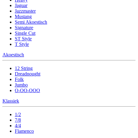
Jaguar
Jazzmaster
Mustang
Semi Akoestisch
Signature
Single Cut
ST Style
T Style
Akoestisch
12 String
Dreadnought
Folk
Jumbo
O-OO-OOO
Klassiek
1/2
7/8
4/4
Flamenco