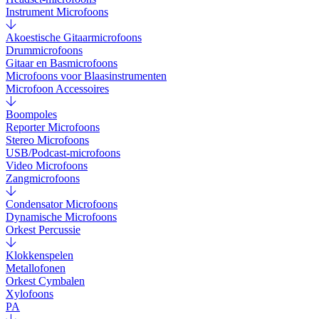
Instrument Microfoons
Akoestische Gitaarmicrofoons
Drummicrofoons
Gitaar en Basmicrofoons
Microfoons voor Blaasinstrumenten
Microfoon Accessoires
Boompoles
Reporter Microfoons
Stereo Microfoons
USB/Podcast-microfoons
Video Microfoons
Zangmicrofoons
Condensator Microfoons
Dynamische Microfoons
Orkest Percussie
Klokkenspelen
Metallofonen
Orkest Cymbalen
Xylofoons
PA