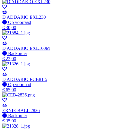
D'ADDARIO EXL230
Op
Op voorraad
voorraad
€
30,00
D'ADDARIO EXL160M
Niet
Backorder
op
€
22,00
voorraad
-
Wordt
verzonden
D'ADDARIO ECB81-5
wanneer
Op
Op voorraad
beschikbaar
voorraad
€
65,00
ERNIE BALL 2836
Niet
Backorder
op
€
35,00
voorraad