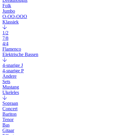
Dreadnought
Folk
Jumbo
O-OO-OOO
Klassiek
1/2
7/8
4/4
Flamenco
Elektrische Bassen
4-snarige J
4-snarige P
Andere
Sets
Mustang
Ukeleles
Sopraan
Concert
Bariton
Tenor
Bas
Gitaar