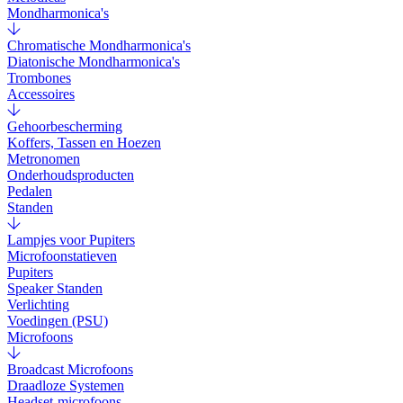
Mondharmonica's
Chromatische Mondharmonica's
Diatonische Mondharmonica's
Trombones
Accessoires
Gehoorbescherming
Koffers, Tassen en Hoezen
Metronomen
Onderhoudsproducten
Pedalen
Standen
Lampjes voor Pupiters
Microfoonstatieven
Pupiters
Speaker Standen
Verlichting
Voedingen (PSU)
Microfoons
Broadcast Microfoons
Draadloze Systemen
Headset-microfoons