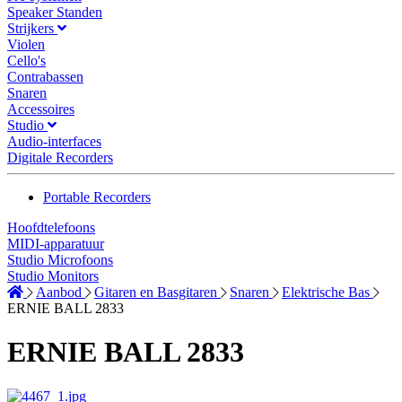
Speaker Standen
Strijkers
Violen
Cello's
Contrabassen
Snaren
Accessoires
Studio
Audio-interfaces
Digitale Recorders
Portable Recorders
Hoofdtelefoons
MIDI-apparatuur
Studio Microfoons
Studio Monitors
Aanbod
Gitaren en Basgitaren
Snaren
Elektrische Bas
ERNIE BALL 2833
ERNIE BALL 2833