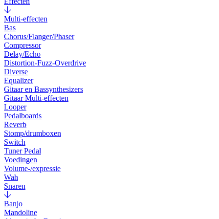
Effecten
Multi-effecten
Bas
Chorus/Flanger/Phaser
Compressor
Delay/Echo
Distortion-Fuzz-Overdrive
Diverse
Equalizer
Gitaar en Bassynthesizers
Gitaar Multi-effecten
Looper
Pedalboards
Reverb
Stomp/drumboxen
Switch
Tuner Pedal
Voedingen
Volume-/expressie
Wah
Snaren
Banjo
Mandoline