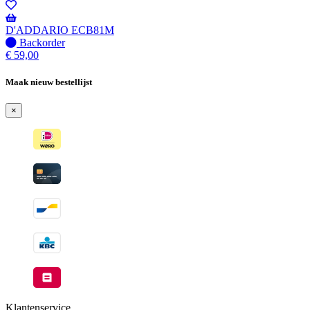
-
Wordt
verzonden
D'ADDARIO ECB81M
wanneer
Niet
Backorder
beschikbaar
op
€
59,00
voorraad
-
Maak nieuw bestellijst
Wordt
verzonden
×
wanneer
beschikbaar
Klantenservice