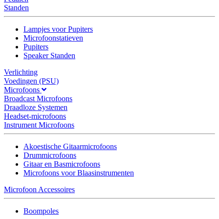
Standen
Lampjes voor Pupiters
Microfoonstatieven
Pupiters
Speaker Standen
Verlichting
Voedingen (PSU)
Microfoons
Broadcast Microfoons
Draadloze Systemen
Headset-microfoons
Instrument Microfoons
Akoestische Gitaarmicrofoons
Drummicrofoons
Gitaar en Basmicrofoons
Microfoons voor Blaasinstrumenten
Microfoon Accessoires
Boompoles