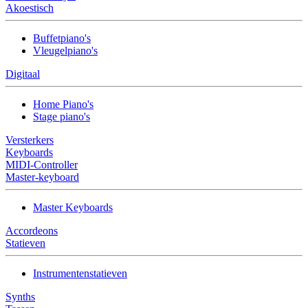
Akoestisch
Buffetpiano's
Vleugelpiano's
Digitaal
Home Piano's
Stage piano's
Versterkers
Keyboards
MIDI-Controller
Master-keyboard
Master Keyboards
Accordeons
Statieven
Instrumentenstatieven
Synths