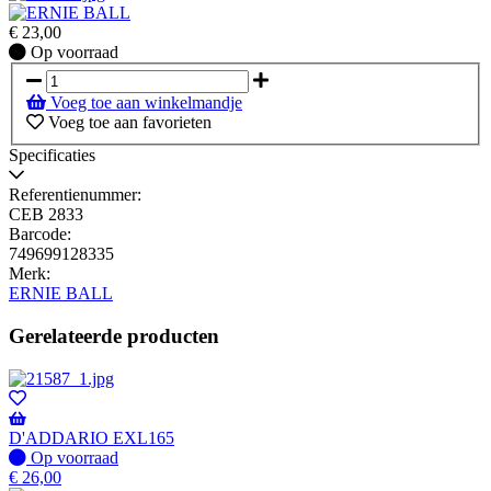
€
23,00
Op
Op voorraad
voorraad
Voeg toe aan winkelmandje
Voeg toe aan favorieten
Specificaties
Referentienummer:
CEB 2833
Barcode:
749699128335
Merk:
ERNIE BALL
Gerelateerde producten
D'ADDARIO EXL165
Op
Op voorraad
voorraad
€
26,00