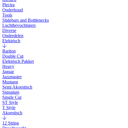
Plectra
Onderhoud
Tools
Slidebars and Bottlenecks
Luchtbevochtigers
Diverse
Onderdelen
Elektrisch
Bariton
Double Cut
Elektrisch Pakket
Heavy
Jaguar
Jazzmaster
Mustang
Semi Akoestisch
Signature
Single Cut
ST Style
T Style
Akoestisch
12 String