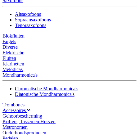
Saxofoons
Altsaxofoons
Sopraansaxofoons
Tenorsaxofoons
Blokfluiten
Bugels
Diverse
Elektrische
Fluiten
Klarinetten
Melodicas
Mondharmonica's
Chromatische Mondharmonica's
Diatonische Mondharmonica's
Trombones
Accessoires
Gehoorbescherming
Koffers, Tassen en Hoezen
Metronomen
Onderhoudsproducten
Pedalen