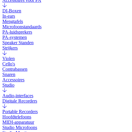
Accessoires voor PA
DI-Boxen
In-ears
Mengtafels
Microfoonstandaards
PA-luidsprekers
PA-systemen
Speaker Standen
Strijkers
Violen
Cello's
Contrabassen
Snaren
Accessoires
Studio
Audio-interfaces
Digitale Recorders
Portable Recorders
Hoofdtelefoons
MIDI-apparatuur
Studio Microfoons