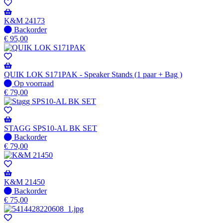
-
Wordt
verzonden
K&M 24173
wanneer
Niet
Backorder
beschikbaar
op
€
95,00
voorraad
-
Wordt
verzonden
QUIK LOK S171PAK - Speaker Stands (1 paar + Bag )
wanneer
Op
Op voorraad
beschikbaar
voorraad
€
79,00
STAGG SPS10-AL BK SET
Niet
Backorder
op
€
79,00
voorraad
-
Wordt
verzonden
K&M 21450
wanneer
Niet
Backorder
beschikbaar
op
€
75,00
voorraad
-