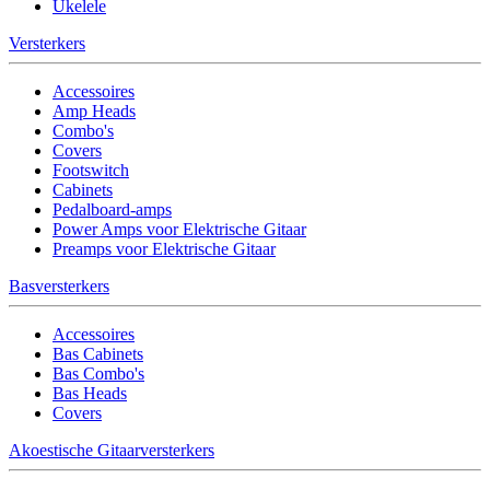
Ukelele
Versterkers
Accessoires
Amp Heads
Combo's
Covers
Footswitch
Cabinets
Pedalboard-amps
Power Amps voor Elektrische Gitaar
Preamps voor Elektrische Gitaar
Basversterkers
Accessoires
Bas Cabinets
Bas Combo's
Bas Heads
Covers
Akoestische Gitaarversterkers