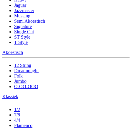
Jaguar
Jazzmaster
Mustang
Semi Akoestisch
Signature
Single Cut
ST Style
T Style
Akoestisch
12 String
Dreadnought
Folk
Jumbo
O-OO-OOO
Klassiek
1/2
7/8
4/4
Flamenco