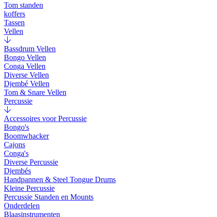
Tom standen
koffers
Tassen
Vellen
Bassdrum Vellen
Bongo Vellen
Conga Vellen
Diverse Vellen
Djembé Vellen
Tom & Snare Vellen
Percussie
Accessoires voor Percussie
Bongo's
Boomwhacker
Cajons
Conga's
Diverse Percussie
Djembés
Handpannen & Steel Tongue Drums
Kleine Percussie
Percussie Standen en Mounts
Onderdelen
Blaasinstrumenten