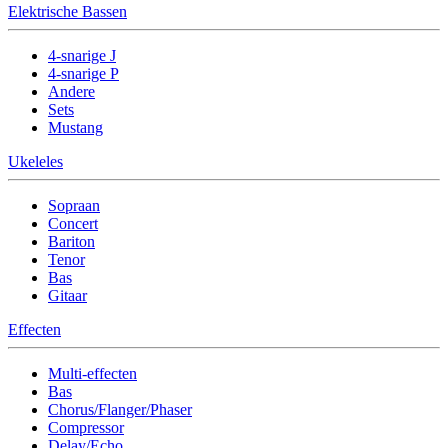
Elektrische Bassen
4-snarige J
4-snarige P
Andere
Sets
Mustang
Ukeleles
Sopraan
Concert
Bariton
Tenor
Bas
Gitaar
Effecten
Multi-effecten
Bas
Chorus/Flanger/Phaser
Compressor
Delay/Echo