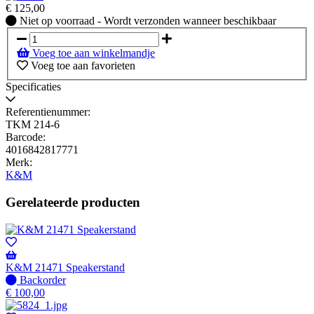
€
125,00
Niet
Niet op voorraad - Wordt verzonden wanneer beschikbaar
op
voorraad
Voeg toe aan winkelmandje
-
Voeg toe aan favorieten
Wordt
verzonden
Specificaties
wanneer
beschikbaar
Referentienummer:
TKM 214-6
Barcode:
4016842817771
Merk:
K&M
Gerelateerde producten
K&M 21471 Speakerstand
Niet
Backorder
op
€
100,00
voorraad