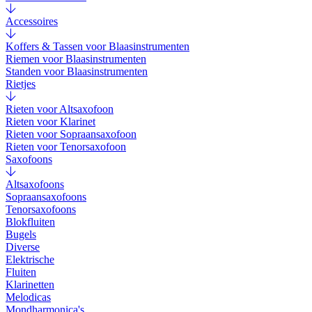
Accessoires
Koffers & Tassen voor Blaasinstrumenten
Riemen voor Blaasinstrumenten
Standen voor Blaasinstrumenten
Rietjes
Rieten voor Altsaxofoon
Rieten voor Klarinet
Rieten voor Sopraansaxofoon
Rieten voor Tenorsaxofoon
Saxofoons
Altsaxofoons
Sopraansaxofoons
Tenorsaxofoons
Blokfluiten
Bugels
Diverse
Elektrische
Fluiten
Klarinetten
Melodicas
Mondharmonica's