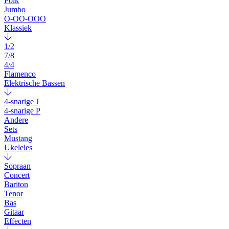
Folk
Jumbo
O-OO-OOO
Klassiek
1/2
7/8
4/4
Flamenco
Elektrische Bassen
4-snarige J
4-snarige P
Andere
Sets
Mustang
Ukeleles
Sopraan
Concert
Bariton
Tenor
Bas
Gitaar
Effecten