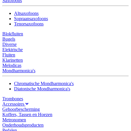
Saxofoons
Altsaxofoons
Sopraansaxofoons
Tenorsaxofoons
Blokfluiten
Bugels
Diverse
Elektrische
Fluiten
Klarinetten
Melodicas
Mondharmonica's
Chromatische Mondharmonica's
Diatonische Mondharmonica's
Trombones
Accessoires
Gehoorbescherming
Koffers, Tassen en Hoezen
Metronomen
Onderhoudsproducten
Pedalen