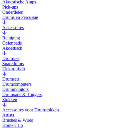
Akoestische Amps
Pick-ups
Onderdelen
Drums en Percussie
Accessoires
Reiniging
Oefenpads
Akoestisch
Drumsets
Snaredrums
Elektronisch
Drumsets
Drumcomputers
Drummonitors
Drumpads & Triggers
Stokken
Accessoires voor Drumstokken
Artists
Brushes & Wires
Houten Tip