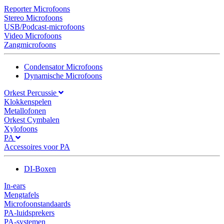
Reporter Microfoons
Stereo Microfoons
USB/Podcast-microfoons
Video Microfoons
Zangmicrofoons
Condensator Microfoons
Dynamische Microfoons
Orkest Percussie
Klokkenspelen
Metallofonen
Orkest Cymbalen
Xylofoons
PA
Accessoires voor PA
DI-Boxen
In-ears
Mengtafels
Microfoonstandaards
PA-luidsprekers
PA-systemen