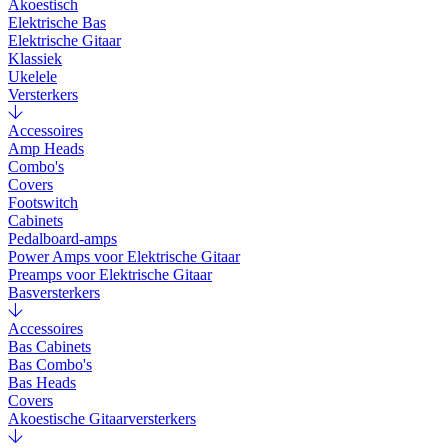
Akoestisch
Elektrische Bas
Elektrische Gitaar
Klassiek
Ukelele
Versterkers
Accessoires
Amp Heads
Combo's
Covers
Footswitch
Cabinets
Pedalboard-amps
Power Amps voor Elektrische Gitaar
Preamps voor Elektrische Gitaar
Basversterkers
Accessoires
Bas Cabinets
Bas Combo's
Bas Heads
Covers
Akoestische Gitaarversterkers