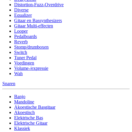
Distortion-Fuzz-Overdrive
Diverse
Equalizer
Gitaar en Bassynthesizers
Gitaar Multi-effecten
Looper
Pedalboards
Reverb
Stomp/drumboxen
Switch
Tuner Pedal
Voedingen
Volume-/expressie
Wah
Snaren
Banjo
Mandoline
Akoestische Basgitaar
Akoestisch
Elektrische Bas
Elektrische Gitaar
Klassiek