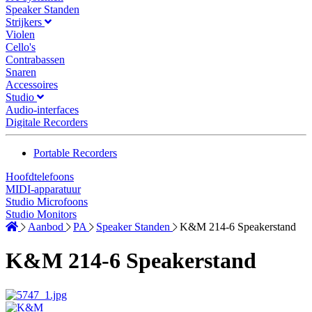
Speaker Standen
Strijkers
Violen
Cello's
Contrabassen
Snaren
Accessoires
Studio
Audio-interfaces
Digitale Recorders
Portable Recorders
Hoofdtelefoons
MIDI-apparatuur
Studio Microfoons
Studio Monitors
Aanbod
PA
Speaker Standen
K&M 214-6 Speakerstand
K&M 214-6 Speakerstand