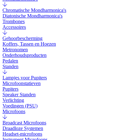
Chromatische Mondharmonica's
Diatonische Mondharmonica's
Trombones
Accessoires
Gehoorbescherming
Koffers, Tassen en Hoezen
Metronomen
Onderhoudsproducten
Pedalen
Standen
Lampjes voor Pupiters
Microfoonstatieven
Pupiters
Speaker Standen
Verlichting
Voedingen (PSU)
Microfoons
Broadcast Microfoons
Draadloze Systemen
Headset-microfoons
Instrument Microfoons