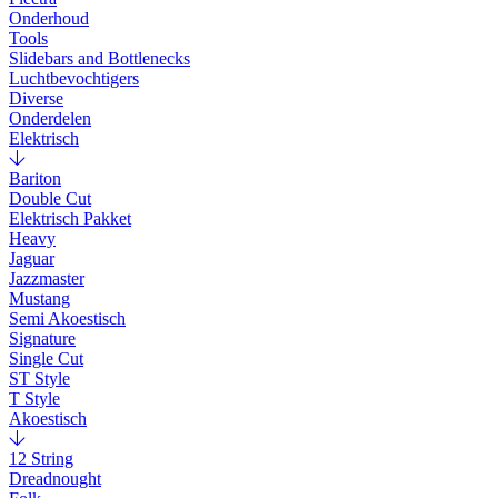
Onderhoud
Tools
Slidebars and Bottlenecks
Luchtbevochtigers
Diverse
Onderdelen
Elektrisch
Bariton
Double Cut
Elektrisch Pakket
Heavy
Jaguar
Jazzmaster
Mustang
Semi Akoestisch
Signature
Single Cut
ST Style
T Style
Akoestisch
12 String
Dreadnought