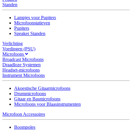
Standen
Lampjes voor Pupiters
Microfoonstatieven
Pupiters
Speaker Standen
Verlichting
Voedingen (PSU)
Microfoons
Broadcast Microfoons
Draadloze Systemen
Headset-microfoons
Instrument Microfoons
Akoestische Gitaarmicrofoons
Drummicrofoons
Gitaar en Basmicrofoons
Microfoons voor Blaasinstrumenten
Microfoon Accessoires
Boompoles