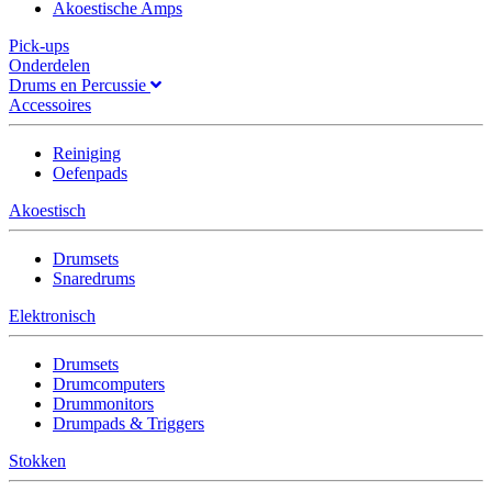
Akoestische Amps
Pick-ups
Onderdelen
Drums en Percussie
Accessoires
Reiniging
Oefenpads
Akoestisch
Drumsets
Snaredrums
Elektronisch
Drumsets
Drumcomputers
Drummonitors
Drumpads & Triggers
Stokken