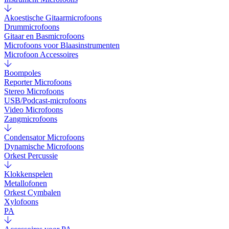
Akoestische Gitaarmicrofoons
Drummicrofoons
Gitaar en Basmicrofoons
Microfoons voor Blaasinstrumenten
Microfoon Accessoires
Boompoles
Reporter Microfoons
Stereo Microfoons
USB/Podcast-microfoons
Video Microfoons
Zangmicrofoons
Condensator Microfoons
Dynamische Microfoons
Orkest Percussie
Klokkenspelen
Metallofonen
Orkest Cymbalen
Xylofoons
PA