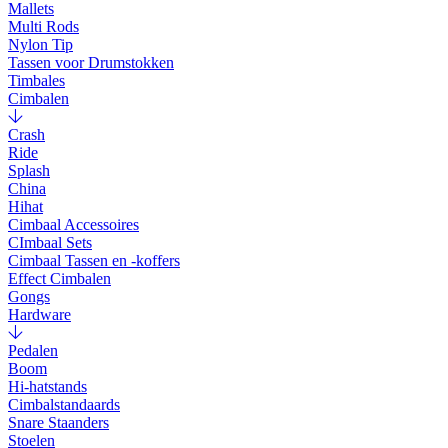
Mallets
Multi Rods
Nylon Tip
Tassen voor Drumstokken
Timbales
Cimbalen
Crash
Ride
Splash
China
Hihat
Cimbaal Accessoires
CImbaal Sets
Cimbaal Tassen en -koffers
Effect Cimbalen
Gongs
Hardware
Pedalen
Boom
Hi-hatstands
Cimbalstandaards
Snare Staanders
Stoelen