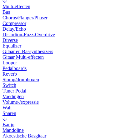
Multi-effecten
Bas
Chorus/Flanger/Phaser
Compressor
Delay/Echo
Distortion-Fuzz-Overdrive
Diverse
Equalizer
Gitaar en Bassynthesizers
Gitaar Multi-effecten
Looper
Pedalboards
Reverb
Stomp/drumboxen
Switch
Tuner Pedal
Voedingen
Volume-/expressie
Wah
Snaren
Banjo
Mandoline
Akoestische Basgitaar