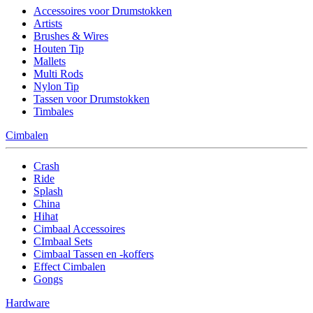
Accessoires voor Drumstokken
Artists
Brushes & Wires
Houten Tip
Mallets
Multi Rods
Nylon Tip
Tassen voor Drumstokken
Timbales
Cimbalen
Crash
Ride
Splash
China
Hihat
Cimbaal Accessoires
CImbaal Sets
Cimbaal Tassen en -koffers
Effect Cimbalen
Gongs
Hardware