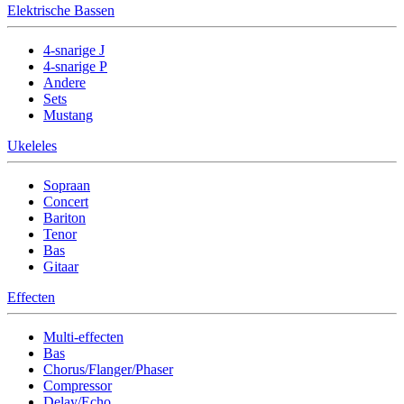
Elektrische Bassen
4-snarige J
4-snarige P
Andere
Sets
Mustang
Ukeleles
Sopraan
Concert
Bariton
Tenor
Bas
Gitaar
Effecten
Multi-effecten
Bas
Chorus/Flanger/Phaser
Compressor
Delay/Echo