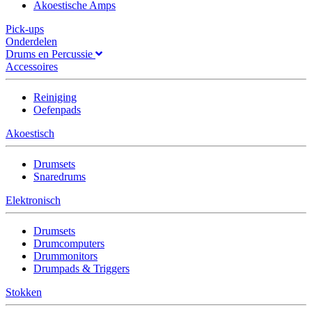
Akoestische Amps
Pick-ups
Onderdelen
Drums en Percussie
Accessoires
Reiniging
Oefenpads
Akoestisch
Drumsets
Snaredrums
Elektronisch
Drumsets
Drumcomputers
Drummonitors
Drumpads & Triggers
Stokken