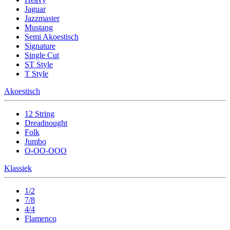
Jaguar
Jazzmaster
Mustang
Semi Akoestisch
Signature
Single Cut
ST Style
T Style
Akoestisch
12 String
Dreadnought
Folk
Jumbo
O-OO-OOO
Klassiek
1/2
7/8
4/4
Flamenco