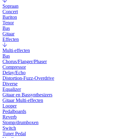
Sopraan
Concert
Bariton
Tenor
Bas
Gitaar
Effecten
Multi-effecten
Bas
Chorus/Flanger/Phaser
Compressor
Delay/Echo
Distortion-Fuzz-Overdrive
Diverse
Equalizer
Gitaar en Bassynthesizers
Gitaar Multi-effecten
Looper
Pedalboards
Reverb
Stomp/drumboxen
Switch
Tuner Pedal