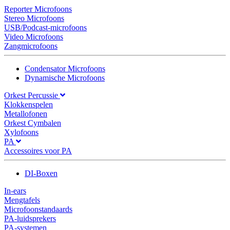
Reporter Microfoons
Stereo Microfoons
USB/Podcast-microfoons
Video Microfoons
Zangmicrofoons
Condensator Microfoons
Dynamische Microfoons
Orkest Percussie
Klokkenspelen
Metallofonen
Orkest Cymbalen
Xylofoons
PA
Accessoires voor PA
DI-Boxen
In-ears
Mengtafels
Microfoonstandaards
PA-luidsprekers
PA-systemen