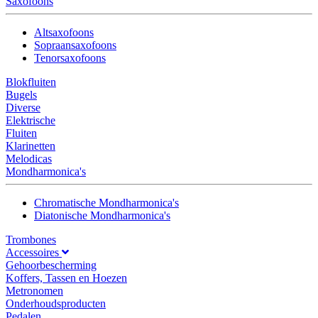
Saxofoons
Altsaxofoons
Sopraansaxofoons
Tenorsaxofoons
Blokfluiten
Bugels
Diverse
Elektrische
Fluiten
Klarinetten
Melodicas
Mondharmonica's
Chromatische Mondharmonica's
Diatonische Mondharmonica's
Trombones
Accessoires
Gehoorbescherming
Koffers, Tassen en Hoezen
Metronomen
Onderhoudsproducten
Pedalen