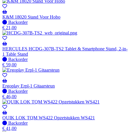
K&M 18020 Stand Voor Hobo
Niet
Backorder
op
€
21,00
voorraad
-
Wordt
verzonden
HERCULES HCDG-307B-TS2 Tablet & Smartphone Stand, 2-in-
wanneer
1 Table Stand
beschikbaar
Niet
Backorder
op
€
59,00
voorraad
-
Wordt
verzonden
Ergoplay Erpl-1 Gitaarsteun
wanneer
Niet
Backorder
beschikbaar
op
€
46,00
voorraad
-
Wordt
verzonden
QUIK LOK TQM WS422 Opzetstukken WS421
wanneer
Niet
Backorder
beschikbaar
op
€
41,00