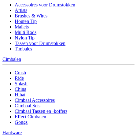
Accessoires voor Drumstokken
Artists
Brushes & Wires
Houten Tip
Mallets
Multi Rods
Nylon Tip
Tassen voor Drumstokken
Timbales
Cimbalen
Crash
Ride
Splash
China
Hihat
Cimbaal Accessoires
CImbaal Sets
Cimbaal Tassen en -koffers
Effect Cimbalen
Gongs
Hardware