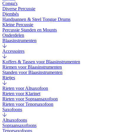
Conga's
Diverse Percussie
Djembés
Handpannen & Steel Tongue Drums
Kleine Percussie
Percussie Standen en Mounts
Onderdelen
Blaasinstrumenten
Accessoires
Koffers & Tassen voor Blaasinstrumenten
Riemen voor Blaasinstrumenten
Standen voor Blaasinstrumenten
Rietjes
Rieten voor Altsaxofoon
Rieten voor Klarinet
Rieten voor Sopraansaxofoon
Rieten voor Tenorsaxofoon
Saxofoons
Altsaxofoons
Sopraansaxofoons
Tenorsaxofoons