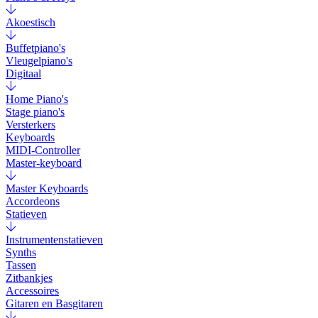
Akoestisch
Buffetpiano's
Vleugelpiano's
Digitaal
Home Piano's
Stage piano's
Versterkers
Keyboards
MIDI-Controller
Master-keyboard
Master Keyboards
Accordeons
Statieven
Instrumentenstatieven
Synths
Tassen
Zitbankjes
Accessoires
Gitaren en Basgitaren