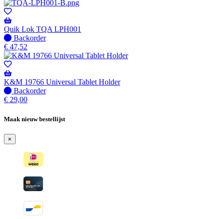
voorraad
-
Wordt
verzonden
Quik Lok TQA LPH001
wanneer
Niet
Backorder
beschikbaar
op
€
47,52
voorraad
-
Wordt
verzonden
K&M 19766 Universal Tablet Holder
wanneer
Niet
Backorder
beschikbaar
op
€
29,00
voorraad
-
Maak nieuw bestellijst
Wordt
verzonden
×
wanneer
beschikbaar