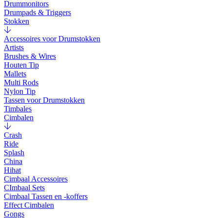
Drummonitors
Drumpads & Triggers
Stokken
Accessoires voor Drumstokken
Artists
Brushes & Wires
Houten Tip
Mallets
Multi Rods
Nylon Tip
Tassen voor Drumstokken
Timbales
Cimbalen
Crash
Ride
Splash
China
Hihat
Cimbaal Accessoires
CImbaal Sets
Cimbaal Tassen en -koffers
Effect Cimbalen
Gongs