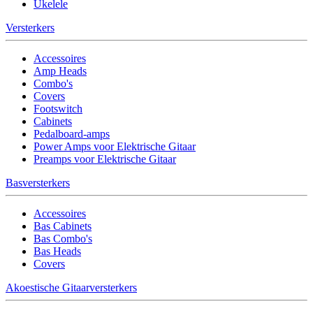
Ukelele
Versterkers
Accessoires
Amp Heads
Combo's
Covers
Footswitch
Cabinets
Pedalboard-amps
Power Amps voor Elektrische Gitaar
Preamps voor Elektrische Gitaar
Basversterkers
Accessoires
Bas Cabinets
Bas Combo's
Bas Heads
Covers
Akoestische Gitaarversterkers