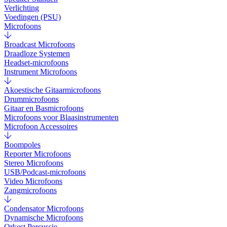
Verlichting
Voedingen (PSU)
Microfoons
Broadcast Microfoons
Draadloze Systemen
Headset-microfoons
Instrument Microfoons
Akoestische Gitaarmicrofoons
Drummicrofoons
Gitaar en Basmicrofoons
Microfoons voor Blaasinstrumenten
Microfoon Accessoires
Boompoles
Reporter Microfoons
Stereo Microfoons
USB/Podcast-microfoons
Video Microfoons
Zangmicrofoons
Condensator Microfoons
Dynamische Microfoons
Orkest Percussie