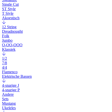
Single Cut
ST Style
T Style
Akoestisch
12 String
Dreadnought
Folk
Jumbo
O-OO-OOO
Klassiek
1/2
7/8
4/4
Flamenco
Elektrische Bassen
4-snarige J
4-snarige P
Andere
Sets
Mustang
Ukeleles