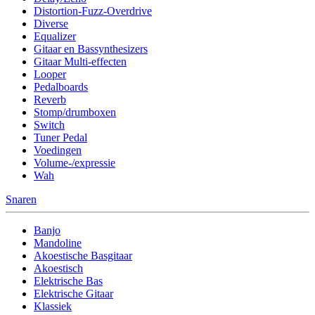
Distortion-Fuzz-Overdrive
Diverse
Equalizer
Gitaar en Bassynthesizers
Gitaar Multi-effecten
Looper
Pedalboards
Reverb
Stomp/drumboxen
Switch
Tuner Pedal
Voedingen
Volume-/expressie
Wah
Snaren
Banjo
Mandoline
Akoestische Basgitaar
Akoestisch
Elektrische Bas
Elektrische Gitaar
Klassiek