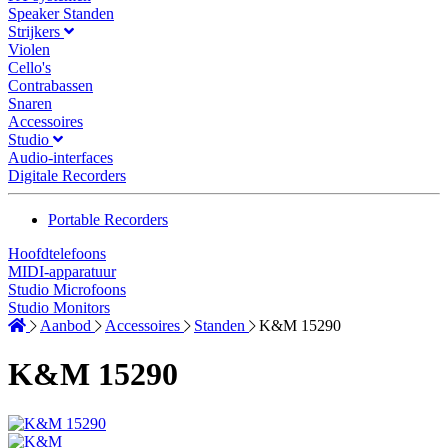
Speaker Standen
Strijkers
Violen
Cello's
Contrabassen
Snaren
Accessoires
Studio
Audio-interfaces
Digitale Recorders
Portable Recorders
Hoofdtelefoons
MIDI-apparatuur
Studio Microfoons
Studio Monitors
Aanbod
Accessoires
Standen
K&M 15290
K&M 15290