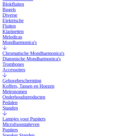
Blokfluiten
Bugels
Diverse
Elektrische
Fluiten
Klarinetten
Melodicas
Mondharmonica's
Chromatische Mondharmonica's
Diatonische Mondharmonica's
Trombones
Accessoires
Gehoorbescherming
Koffers, Tassen en Hoezen
Metronomen
Onderhoudsproducten
Pedalen
Standen
Lampjes voor Pupiters
Microfoonstatieven
Pupiters
Speaker Standen