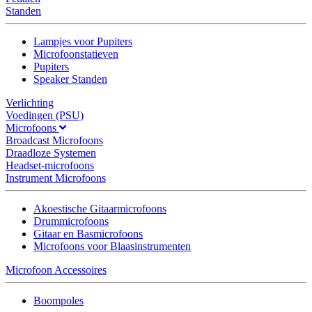
Standen
Lampjes voor Pupiters
Microfoonstatieven
Pupiters
Speaker Standen
Verlichting
Voedingen (PSU)
Microfoons
Broadcast Microfoons
Draadloze Systemen
Headset-microfoons
Instrument Microfoons
Akoestische Gitaarmicrofoons
Drummicrofoons
Gitaar en Basmicrofoons
Microfoons voor Blaasinstrumenten
Microfoon Accessoires
Boompoles