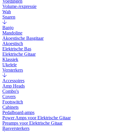
Voedingen
Volume-/expressie
Wah
Snaren
Banjo
Mandoline
Akoestische Basgitaar
Akoestisch
Elektrische Bas
Elektrische Gitaar
Klassiek
Ukelele
Versterkers
Accessoires
Amp Heads
Combo's
Covers
Footswitch
Cabinets
Pedalboard-amps
Power Amps voor Elektrische Gitaar
Preamps voor Elektrische Gitaar
Basversterkers