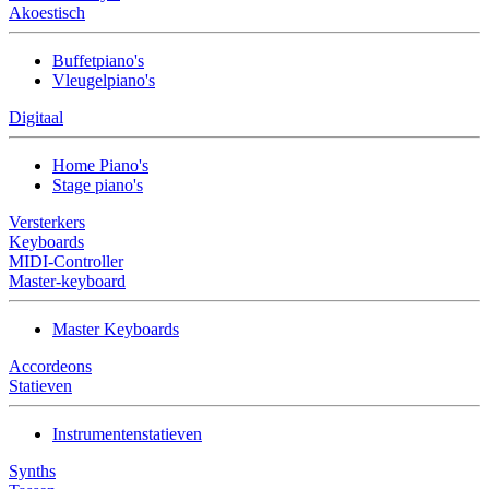
Akoestisch
Buffetpiano's
Vleugelpiano's
Digitaal
Home Piano's
Stage piano's
Versterkers
Keyboards
MIDI-Controller
Master-keyboard
Master Keyboards
Accordeons
Statieven
Instrumentenstatieven
Synths