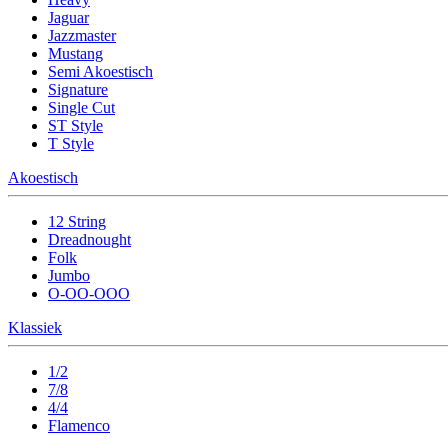
Jaguar
Jazzmaster
Mustang
Semi Akoestisch
Signature
Single Cut
ST Style
T Style
Akoestisch
12 String
Dreadnought
Folk
Jumbo
O-OO-OOO
Klassiek
1/2
7/8
4/4
Flamenco