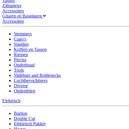
Tassen
Zitbankjes
Accessoires
Gitaren en Basgitaren
Accessoires
Stemmers
Capo's
Standen
Koffers en Tassen
Riemen
Plectra
Onderhoud
Tools
Slidebars and Bottlenecks
Luchtbevochtigers
Diverse
Onderdelen
Elektrisch
Bariton
Double Cut
Elektrisch Pakket
Heavy