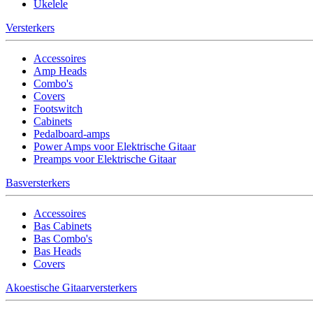
Ukelele
Versterkers
Accessoires
Amp Heads
Combo's
Covers
Footswitch
Cabinets
Pedalboard-amps
Power Amps voor Elektrische Gitaar
Preamps voor Elektrische Gitaar
Basversterkers
Accessoires
Bas Cabinets
Bas Combo's
Bas Heads
Covers
Akoestische Gitaarversterkers