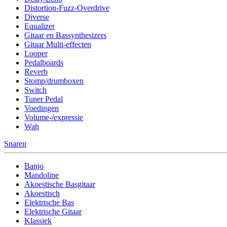
Distortion-Fuzz-Overdrive
Diverse
Equalizer
Gitaar en Bassynthesizers
Gitaar Multi-effecten
Looper
Pedalboards
Reverb
Stomp/drumboxen
Switch
Tuner Pedal
Voedingen
Volume-/expressie
Wah
Snaren
Banjo
Mandoline
Akoestische Basgitaar
Akoestisch
Elektrische Bas
Elektrische Gitaar
Klassiek