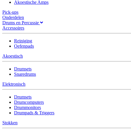
Akoestische Amps
Pick-ups
Onderdelen
Drums en Percussie
Accessoires
Reiniging
Oefenpads
Akoestisch
Drumsets
Snaredrums
Elektronisch
Drumsets
Drumcomputers
Drummonitors
Drumpads & Triggers
Stokken