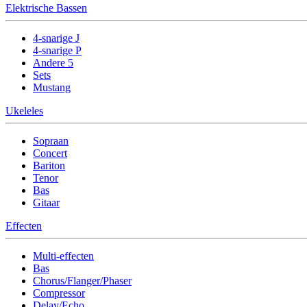
Elektrische Bassen
4-snarige J
4-snarige P
Andere 5
Sets
Mustang
Ukeleles
Sopraan
Concert
Bariton
Tenor
Bas
Gitaar
Effecten
Multi-effecten
Bas
Chorus/Flanger/Phaser
Compressor
Delay/Echo