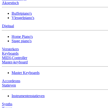
Akoestisch
Buffetpiano's
Vleugelpiano's
Digitaal
Home Piano's
Stage piano's
Versterkers
Keyboards
MIDI-Controller
Master-keyboard
Master Keyboards
Accordeons
Statieven
Instrumentenstatieven
Synths