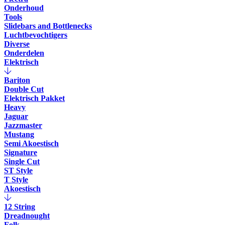
Onderhoud
Tools
Slidebars and Bottlenecks
Luchtbevochtigers
Diverse
Onderdelen
Elektrisch
Bariton
Double Cut
Elektrisch Pakket
Heavy
Jaguar
Jazzmaster
Mustang
Semi Akoestisch
Signature
Single Cut
ST Style
T Style
Akoestisch
12 String
Dreadnought
Folk