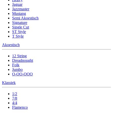
Jaguar
Jazzmaster
Mustang
Semi Akoestisch
Signature
Single Cut
ST Style
T Style
Akoestisch
12 String
Dreadnought
Folk
Jumbo
O-OO-OOO
Klassiek
1/2
7/8
4/4
Flamenco