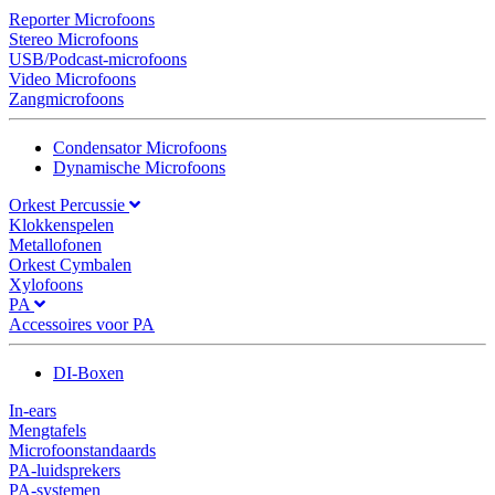
Reporter Microfoons
Stereo Microfoons
USB/Podcast-microfoons
Video Microfoons
Zangmicrofoons
Condensator Microfoons
Dynamische Microfoons
Orkest Percussie
Klokkenspelen
Metallofonen
Orkest Cymbalen
Xylofoons
PA
Accessoires voor PA
DI-Boxen
In-ears
Mengtafels
Microfoonstandaards
PA-luidsprekers
PA-systemen