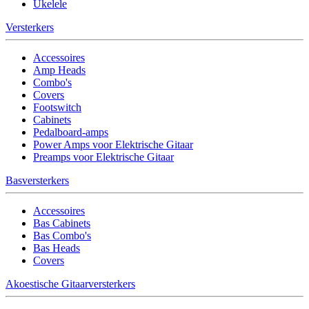
Ukelele
Versterkers
Accessoires
Amp Heads
Combo's
Covers
Footswitch
Cabinets
Pedalboard-amps
Power Amps voor Elektrische Gitaar
Preamps voor Elektrische Gitaar
Basversterkers
Accessoires
Bas Cabinets
Bas Combo's
Bas Heads
Covers
Akoestische Gitaarversterkers