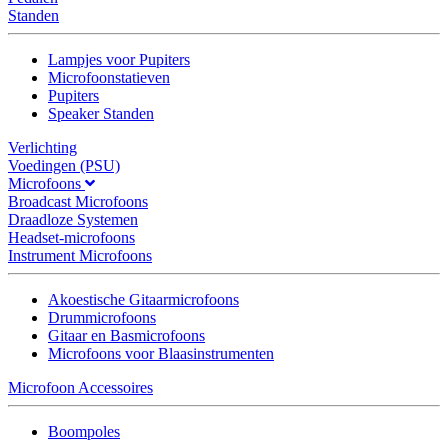
Standen
Lampjes voor Pupiters
Microfoonstatieven
Pupiters
Speaker Standen
Verlichting
Voedingen (PSU)
Microfoons
Broadcast Microfoons
Draadloze Systemen
Headset-microfoons
Instrument Microfoons
Akoestische Gitaarmicrofoons
Drummicrofoons
Gitaar en Basmicrofoons
Microfoons voor Blaasinstrumenten
Microfoon Accessoires
Boompoles