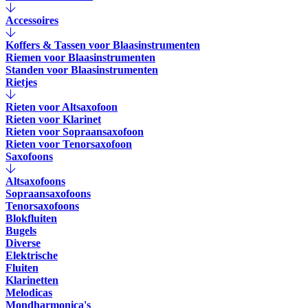
Accessoires
Koffers & Tassen voor Blaasinstrumenten
Riemen voor Blaasinstrumenten
Standen voor Blaasinstrumenten
Rietjes
Rieten voor Altsaxofoon
Rieten voor Klarinet
Rieten voor Sopraansaxofoon
Rieten voor Tenorsaxofoon
Saxofoons
Altsaxofoons
Sopraansaxofoons
Tenorsaxofoons
Blokfluiten
Bugels
Diverse
Elektrische
Fluiten
Klarinetten
Melodicas
Mondharmonica's