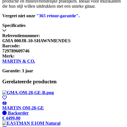
productie en milieuvriendelijke praktijken. Ideaal voor muzikanten
die hun stijl willen uitdrukken met een unieke gitaar.
Vergeet niet onze
"365 retour-garantie".
Specificaties
Referentienummer:
GMA 000JR-10-SHAWNMENDES
Barcode:
729789609746
Merk:
MARTIN & CO.
Garantie: 3 jaar
Gerelateerde producten
MARTIN OM-28-GE
Niet
Backorder
op
€
4499,00
voorraad