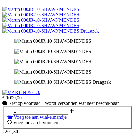
€
1009,00
Niet
Niet op voorraad - Wordt verzonden wanneer beschikbaar
op
voorraad
Voeg toe aan winkelmandje
-
Voeg toe aan favorieten
Wordt
verzonden
€201,80