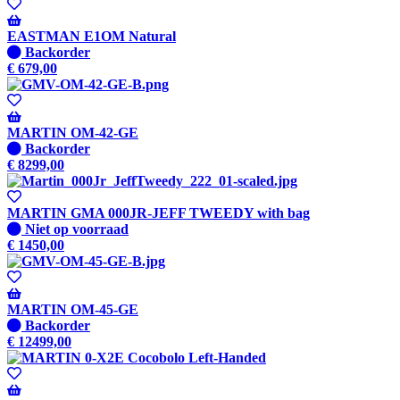
-
Wordt
verzonden
EASTMAN E1OM Natural
wanneer
Niet
Backorder
beschikbaar
op
€
679,00
voorraad
-
Wordt
verzonden
MARTIN OM-42-GE
wanneer
Niet
Backorder
beschikbaar
op
€
8299,00
voorraad
-
Wordt
MARTIN GMA 000JR-JEFF TWEEDY with bag
verzonden
Niet
Niet op voorraad
wanneer
op
€
1450,00
beschikbaar
voorraad
MARTIN OM-45-GE
Niet
Backorder
op
€
12499,00
voorraad
-
Wordt