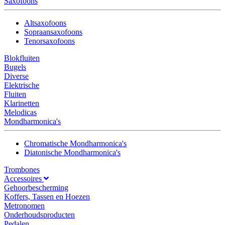
Saxofoons
Altsaxofoons
Sopraansaxofoons
Tenorsaxofoons
Blokfluiten
Bugels
Diverse
Elektrische
Fluiten
Klarinetten
Melodicas
Mondharmonica's
Chromatische Mondharmonica's
Diatonische Mondharmonica's
Trombones
Accessoires
Gehoorbescherming
Koffers, Tassen en Hoezen
Metronomen
Onderhoudsproducten
Pedalen