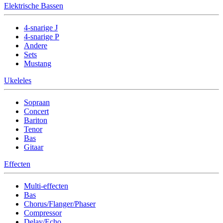
Elektrische Bassen
4-snarige J
4-snarige P
Andere
Sets
Mustang
Ukeleles
Sopraan
Concert
Bariton
Tenor
Bas
Gitaar
Effecten
Multi-effecten
Bas
Chorus/Flanger/Phaser
Compressor
Delay/Echo