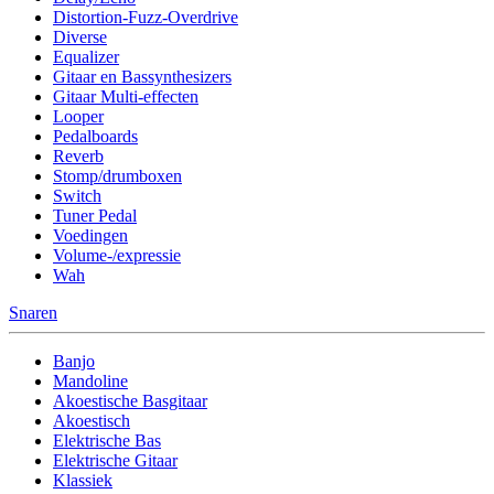
Distortion-Fuzz-Overdrive
Diverse
Equalizer
Gitaar en Bassynthesizers
Gitaar Multi-effecten
Looper
Pedalboards
Reverb
Stomp/drumboxen
Switch
Tuner Pedal
Voedingen
Volume-/expressie
Wah
Snaren
Banjo
Mandoline
Akoestische Basgitaar
Akoestisch
Elektrische Bas
Elektrische Gitaar
Klassiek