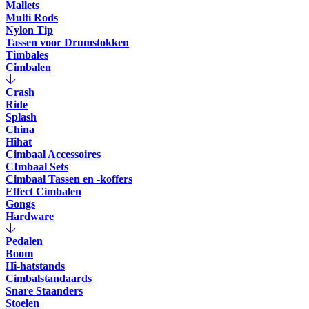
Mallets
Multi Rods
Nylon Tip
Tassen voor Drumstokken
Timbales
Cimbalen
Crash
Ride
Splash
China
Hihat
Cimbaal Accessoires
CImbaal Sets
Cimbaal Tassen en -koffers
Effect Cimbalen
Gongs
Hardware
Pedalen
Boom
Hi-hatstands
Cimbalstandaards
Snare Staanders
Stoelen