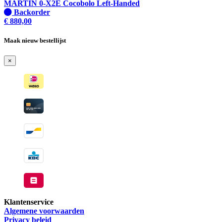
verzonden
MARTIN 0-X2E Cocobolo Left-Handed
wanneer
Niet
Backorder
beschikbaar
op
€
880,00
voorraad
-
Maak nieuw bestellijst
Wordt
verzonden
×
wanneer
beschikbaar
Klantenservice
Algemene voorwaarden
Privacy beleid