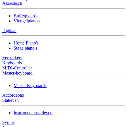
Akoestisch
Buffetpiano's
Vleugelpiano's
Digitaal
Home Piano's
Stage piano's
Versterkers
Keyboards
MIDI-Controller
Master-keyboard
Master Keyboards
Accordeons
Statieven
Instrumentenstatieven
Synths