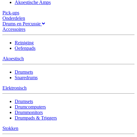
Akoestische Amps
Pick-ups
Onderdelen
Drums en Percussie
Accessoires
Reiniging
Oefenpads
Akoestisch
Drumsets
Snaredrums
Elektronisch
Drumsets
Drumcomputers
Drummonitors
Drumpads & Triggers
Stokken