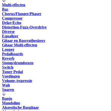
Multi-effecten
Bas
Chorus/Flanger/Phaser
Compressor
Delay/Echo
Distortion-Fuzz-Overdrive
Diverse
Equalizer
Gitaar en Bassynthesizers
Gitaar Multi-effecten
Looper
Pedalboards
Reverb
Stomp/drumboxen
Switch
Tuner Pedal
Voedingen
Volume-/expressie
Wah
Snaren
Banjo
Mandoline
Akoestische Basgitaar