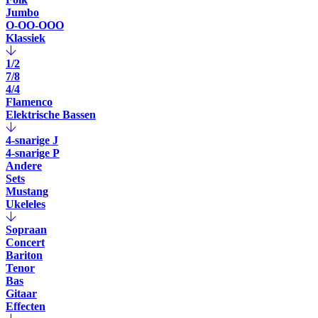
Jumbo
O-OO-OOO
Klassiek
1/2
7/8
4/4
Flamenco
Elektrische Bassen
4-snarige J
4-snarige P
Andere
Sets
Mustang
Ukeleles
Sopraan
Concert
Bariton
Tenor
Bas
Gitaar
Effecten