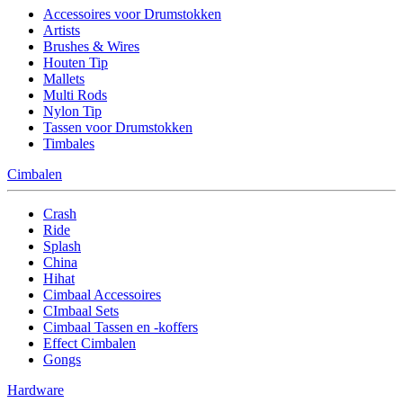
Accessoires voor Drumstokken
Artists
Brushes & Wires
Houten Tip
Mallets
Multi Rods
Nylon Tip
Tassen voor Drumstokken
Timbales
Cimbalen
Crash
Ride
Splash
China
Hihat
Cimbaal Accessoires
CImbaal Sets
Cimbaal Tassen en -koffers
Effect Cimbalen
Gongs
Hardware