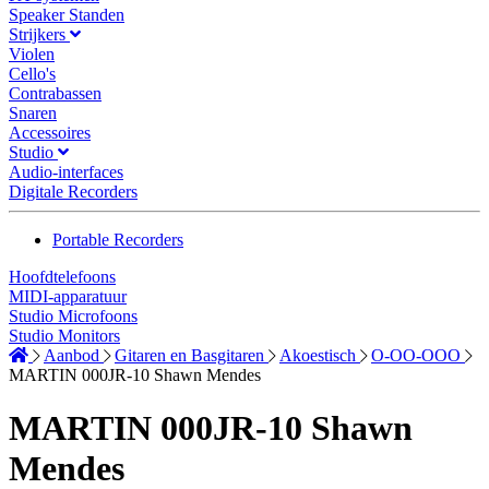
Speaker Standen
Strijkers
Violen
Cello's
Contrabassen
Snaren
Accessoires
Studio
Audio-interfaces
Digitale Recorders
Portable Recorders
Hoofdtelefoons
MIDI-apparatuur
Studio Microfoons
Studio Monitors
Aanbod
Gitaren en Basgitaren
Akoestisch
O-OO-OOO
MARTIN 000JR-10 Shawn Mendes
MARTIN 000JR-10 Shawn
Mendes