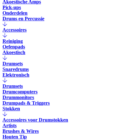
Akoestische Amps
Pick-ups
Onderdelen
Drums en Percussie
Accessoires
Reiniging
Oefenpads
Akoestisch
Drumsets
Snaredrums
Elektronisch
Drumsets
Drumcomputers
Drummonitors
Drumpads & Triggers
Stokken
Accessoires voor Drumstokken
Artists
Brushes & Wires
Houten Tip