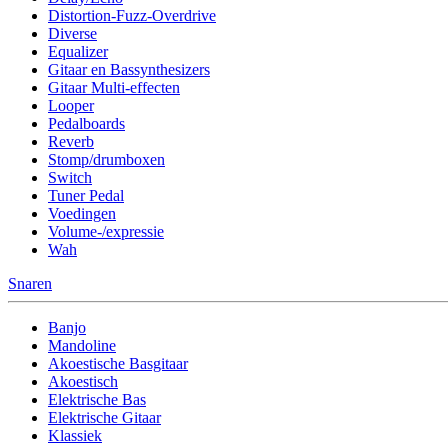
Distortion-Fuzz-Overdrive
Diverse
Equalizer
Gitaar en Bassynthesizers
Gitaar Multi-effecten
Looper
Pedalboards
Reverb
Stomp/drumboxen
Switch
Tuner Pedal
Voedingen
Volume-/expressie
Wah
Snaren
Banjo
Mandoline
Akoestische Basgitaar
Akoestisch
Elektrische Bas
Elektrische Gitaar
Klassiek