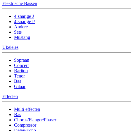
Elektrische Bassen
4-snarige J
4-snarige P
Andere
Sets
Mustang
Ukeleles
Sopraan
Concert
Bariton
Tenor
Bas
Gitaar
Effecten
Multi-effecten
Bas
Chorus/Flanger/Phaser
Compressor
Delay/Echo