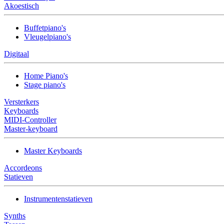
Akoestisch
Buffetpiano's
Vleugelpiano's
Digitaal
Home Piano's
Stage piano's
Versterkers
Keyboards
MIDI-Controller
Master-keyboard
Master Keyboards
Accordeons
Statieven
Instrumentenstatieven
Synths