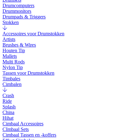
Drumcomputers
Drummonitors
Drumpads & Triggers
Stokken
Accessoires voor Drumstokken
Artists
Brushes & Wires
Houten Tip
Mallets
Multi Rods
Nylon Tip
Tassen voor Drumstokken
Timbales
Cimbalen
Crash
Ride
Splash
China
Hihat
Cimbaal Accessoires
CImbaal Sets
Cimbaal Tassen en -koffers