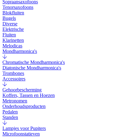
Sopraansaxofoons
Tenorsaxofoons
Blokfluiten
Bugels
Diverse
Elektrische
Fluiten
Klarinetten
Melodicas
Mondharmonica's
Chromatische Mondharmonica's
Diatonische Mondharmonica's
Trombones
Accessoires
Gehoorbescherming
Koffers, Tassen en Hoezen
Metronomen
Onderhoudsproducten
Pedalen
Standen
Lampjes voor Pupiters
Microfoonstatieven