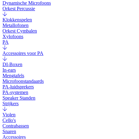
Dynamische Microfoons
Orkest Percussie
Klokkenspelen
Metallofonen
Orkest Cymbalen
Xylofoons
PA
Accessoires voor PA
DI-Boxen
In-ears
Mengtafels
Microfoonstandaards
PA-luidsprekers
PA-systemen
Speaker Standen
Strijkers
Violen
Cello's
Contrabassen
Snaren
Accessoires