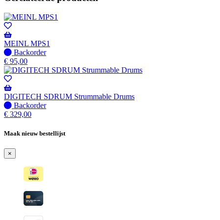
MEINL MPS1
Niet
Backorder
op
€
95,00
voorraad
-
Wordt
verzonden
DIGITECH SDRUM Strummable Drums
wanneer
Niet
Backorder
beschikbaar
op
€
329,00
voorraad
-
Maak nieuw bestellijst
Wordt
verzonden
×
wanneer
beschikbaar