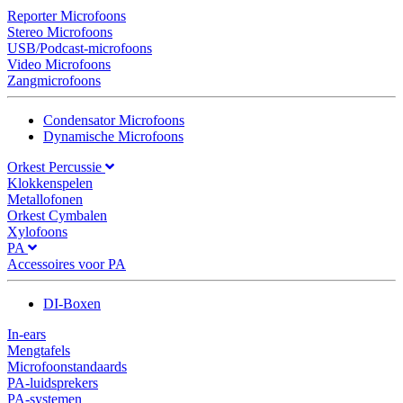
Reporter Microfoons
Stereo Microfoons
USB/Podcast-microfoons
Video Microfoons
Zangmicrofoons
Condensator Microfoons
Dynamische Microfoons
Orkest Percussie
Klokkenspelen
Metallofonen
Orkest Cymbalen
Xylofoons
PA
Accessoires voor PA
DI-Boxen
In-ears
Mengtafels
Microfoonstandaards
PA-luidsprekers
PA-systemen