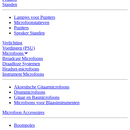
Standen
Lampjes voor Pupiters
Microfoonstatieven
Pupiters
Speaker Standen
Verlichting
Voedingen (PSU)
Microfoons
Broadcast Microfoons
Draadloze Systemen
Headset-microfoons
Instrument Microfoons
Akoestische Gitaarmicrofoons
Drummicrofoons
Gitaar en Basmicrofoons
Microfoons voor Blaasinstrumenten
Microfoon Accessoires
Boompoles