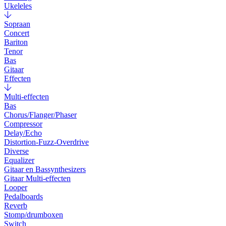
Ukeleles
Sopraan
Concert
Bariton
Tenor
Bas
Gitaar
Effecten
Multi-effecten
Bas
Chorus/Flanger/Phaser
Compressor
Delay/Echo
Distortion-Fuzz-Overdrive
Diverse
Equalizer
Gitaar en Bassynthesizers
Gitaar Multi-effecten
Looper
Pedalboards
Reverb
Stomp/drumboxen
Switch