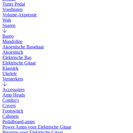
Tuner Pedal
Voedingen
Volume-/expressie
Wah
Snaren
Banjo
Mandoline
Akoestische Basgitaar
Akoestisch
Elektrische Bas
Elektrische Gitaar
Klassiek
Ukelele
Versterkers
Accessoires
Amp Heads
Combo's
Covers
Footswitch
Cabinets
Pedalboard-amps
Power Amps voor Elektrische Gitaar
Preamps voor Elektrische Gitaar