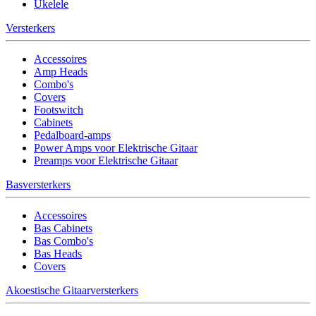
Ukelele
Versterkers
Accessoires
Amp Heads
Combo's
Covers
Footswitch
Cabinets
Pedalboard-amps
Power Amps voor Elektrische Gitaar
Preamps voor Elektrische Gitaar
Basversterkers
Accessoires
Bas Cabinets
Bas Combo's
Bas Heads
Covers
Akoestische Gitaarversterkers