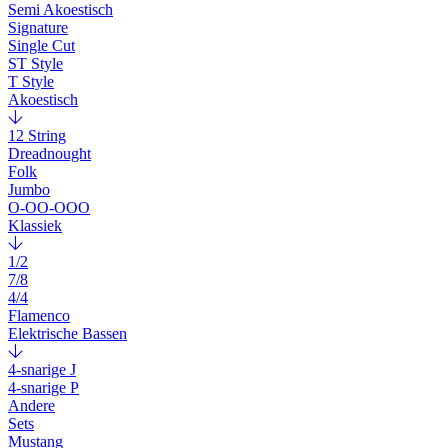
Semi Akoestisch
Signature
Single Cut
ST Style
T Style
Akoestisch
12 String
Dreadnought
Folk
Jumbo
O-OO-OOO
Klassiek
1/2
7/8
4/4
Flamenco
Elektrische Bassen
4-snarige J
4-snarige P
Andere
Sets
Mustang