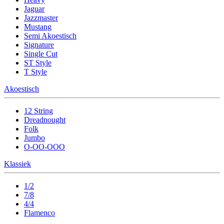
Jaguar
Jazzmaster
Mustang
Semi Akoestisch
Signature
Single Cut
ST Style
T Style
Akoestisch
12 String
Dreadnought
Folk
Jumbo
O-OO-OOO
Klassiek
1/2
7/8
4/4
Flamenco