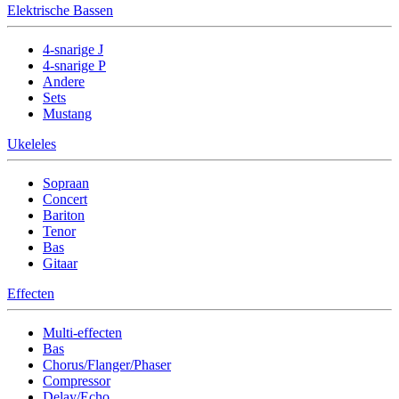
Elektrische Bassen
4-snarige J
4-snarige P
Andere
Sets
Mustang
Ukeleles
Sopraan
Concert
Bariton
Tenor
Bas
Gitaar
Effecten
Multi-effecten
Bas
Chorus/Flanger/Phaser
Compressor
Delay/Echo