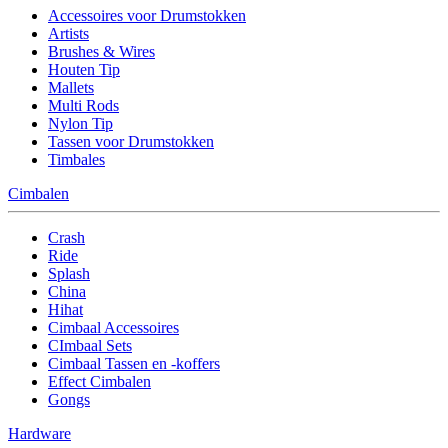
Accessoires voor Drumstokken
Artists
Brushes & Wires
Houten Tip
Mallets
Multi Rods
Nylon Tip
Tassen voor Drumstokken
Timbales
Cimbalen
Crash
Ride
Splash
China
Hihat
Cimbaal Accessoires
CImbaal Sets
Cimbaal Tassen en -koffers
Effect Cimbalen
Gongs
Hardware