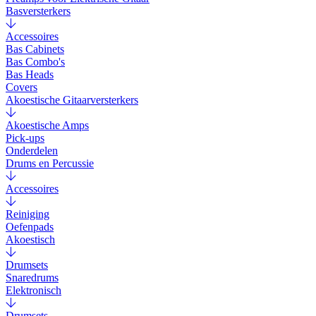
Basversterkers
Accessoires
Bas Cabinets
Bas Combo's
Bas Heads
Covers
Akoestische Gitaarversterkers
Akoestische Amps
Pick-ups
Onderdelen
Drums en Percussie
Accessoires
Reiniging
Oefenpads
Akoestisch
Drumsets
Snaredrums
Elektronisch
Drumsets