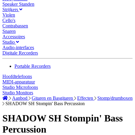
Speaker Standen
Strijkers
Violen
Cello's
Contrabassen
Snaren
Accessoires
Studio
Audio-interfaces
Digitale Recorders
Portable Recorders
Hoofdtelefoons
MIDI-apparatuur
Studio Microfoons
Studio Monitors
Aanbod
Gitaren en Basgitaren
Effecten
Stomp/drumboxen
SHADOW SH Stompin' Bass Percussion
SHADOW SH Stompin' Bass
Percussion