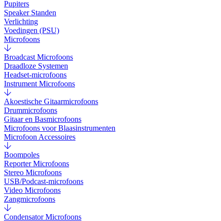
Pupiters
Speaker Standen
Verlichting
Voedingen (PSU)
Microfoons
Broadcast Microfoons
Draadloze Systemen
Headset-microfoons
Instrument Microfoons
Akoestische Gitaarmicrofoons
Drummicrofoons
Gitaar en Basmicrofoons
Microfoons voor Blaasinstrumenten
Microfoon Accessoires
Boompoles
Reporter Microfoons
Stereo Microfoons
USB/Podcast-microfoons
Video Microfoons
Zangmicrofoons
Condensator Microfoons