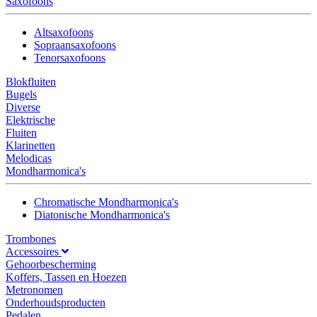
Saxofoons
Altsaxofoons
Sopraansaxofoons
Tenorsaxofoons
Blokfluiten
Bugels
Diverse
Elektrische
Fluiten
Klarinetten
Melodicas
Mondharmonica's
Chromatische Mondharmonica's
Diatonische Mondharmonica's
Trombones
Accessoires
Gehoorbescherming
Koffers, Tassen en Hoezen
Metronomen
Onderhoudsproducten
Pedalen