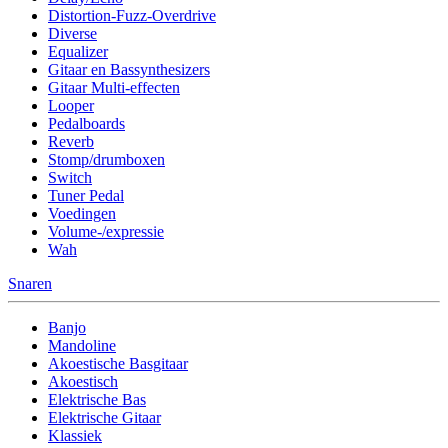
Distortion-Fuzz-Overdrive
Diverse
Equalizer
Gitaar en Bassynthesizers
Gitaar Multi-effecten
Looper
Pedalboards
Reverb
Stomp/drumboxen
Switch
Tuner Pedal
Voedingen
Volume-/expressie
Wah
Snaren
Banjo
Mandoline
Akoestische Basgitaar
Akoestisch
Elektrische Bas
Elektrische Gitaar
Klassiek