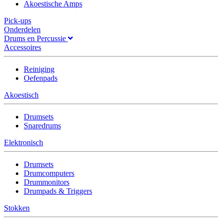
Akoestische Amps
Pick-ups
Onderdelen
Drums en Percussie
Accessoires
Reiniging
Oefenpads
Akoestisch
Drumsets
Snaredrums
Elektronisch
Drumsets
Drumcomputers
Drummonitors
Drumpads & Triggers
Stokken