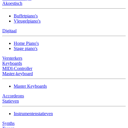
Akoestisch
Buffetpiano's
Vleugelpiano's
Digitaal
Home Piano's
Stage piano's
Versterkers
Keyboards
MIDI-Controller
Master-keyboard
Master Keyboards
Accordeons
Statieven
Instrumentenstatieven
Synths