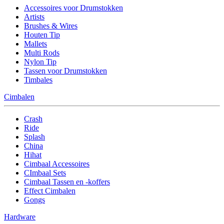
Accessoires voor Drumstokken
Artists
Brushes & Wires
Houten Tip
Mallets
Multi Rods
Nylon Tip
Tassen voor Drumstokken
Timbales
Cimbalen
Crash
Ride
Splash
China
Hihat
Cimbaal Accessoires
CImbaal Sets
Cimbaal Tassen en -koffers
Effect Cimbalen
Gongs
Hardware