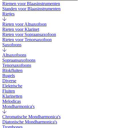
Riemen voor Blaasinstrumenten
Standen voor Blaasinstrumenten
Rietjes
Rieten voor Altsaxofoon
Rieten voor Klarinet
Rieten voor Sopraansaxofoon
Rieten voor Tenorsaxofoon
Saxofoons
Altsaxofoons
Sopraansaxofoons
Tenorsaxofoons
Blokfluiten
Bugels
Diverse
Elektrische
Fluiten
Klarinetten
Melodicas
Mondharmonica's
Chromatische Mondharmonica's
Diatonische Mondharmonica's
Trombones