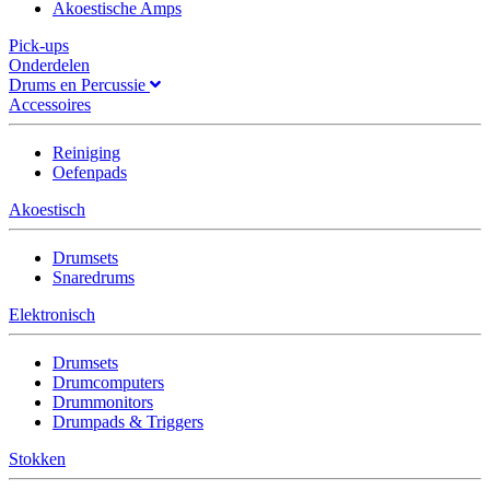
Akoestische Amps
Pick-ups
Onderdelen
Drums en Percussie
Accessoires
Reiniging
Oefenpads
Akoestisch
Drumsets
Snaredrums
Elektronisch
Drumsets
Drumcomputers
Drummonitors
Drumpads & Triggers
Stokken