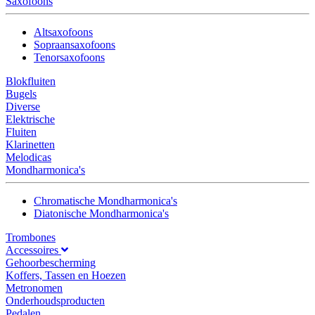
Saxofoons
Altsaxofoons
Sopraansaxofoons
Tenorsaxofoons
Blokfluiten
Bugels
Diverse
Elektrische
Fluiten
Klarinetten
Melodicas
Mondharmonica's
Chromatische Mondharmonica's
Diatonische Mondharmonica's
Trombones
Accessoires
Gehoorbescherming
Koffers, Tassen en Hoezen
Metronomen
Onderhoudsproducten
Pedalen