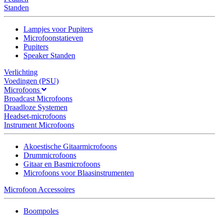
Standen
Lampjes voor Pupiters
Microfoonstatieven
Pupiters
Speaker Standen
Verlichting
Voedingen (PSU)
Microfoons
Broadcast Microfoons
Draadloze Systemen
Headset-microfoons
Instrument Microfoons
Akoestische Gitaarmicrofoons
Drummicrofoons
Gitaar en Basmicrofoons
Microfoons voor Blaasinstrumenten
Microfoon Accessoires
Boompoles