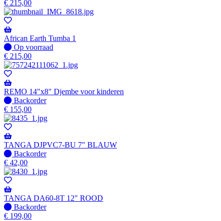
voorraad
€
215,00
African Earth Tumba 1
Op
Op voorraad
voorraad
€
215,00
REMO 14"x8" Djembe voor kinderen
Niet
Backorder
op
€
155,00
voorraad
-
Wordt
verzonden
TANGA DJPVC7-BU 7" BLAUW
wanneer
Niet
Backorder
beschikbaar
op
€
42,00
voorraad
-
Wordt
verzonden
TANGA DA60-8T 12" ROOD
wanneer
Niet
Backorder
beschikbaar
op
€
199,00