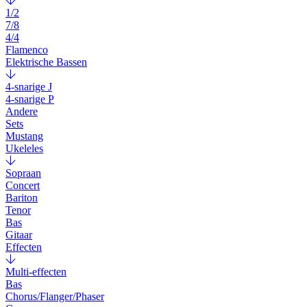
1/2
7/8
4/4
Flamenco
Elektrische Bassen
4-snarige J
4-snarige P
Andere
Sets
Mustang
Ukeleles
Sopraan
Concert
Bariton
Tenor
Bas
Gitaar
Effecten
Multi-effecten
Bas
Chorus/Flanger/Phaser