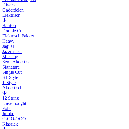
Diverse
Onderdelen
Elektrisch
Bariton
Double Cut
Elektrisch Pakket
Heavy
Jaguar
Jazzmaster
Mustang
Semi Akoestisch
Signature
Single Cut
ST Style
T Style
Akoestisch
12 String
Dreadnought
Folk
Jumbo
O-OO-OOO
Klassiek