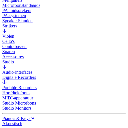
Mengtafels
Microfoonstandaards
PA-luidsprekers
PA-systemen
Speaker Standen
Strijkers
Violen
Cello's
Contrabassen
Snaren
Accessoires
Studio
Audio-interfaces
Digitale Recorders
Portable Recorders
Hoofdtelefoons
MIDI-apparatuur
Studio Microfoons
Studio Monitors
Piano's & Keys
Akoestisch