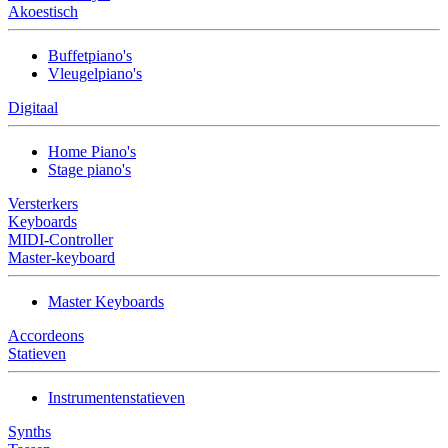
Akoestisch
Buffetpiano's
Vleugelpiano's
Digitaal
Home Piano's
Stage piano's
Versterkers
Keyboards
MIDI-Controller
Master-keyboard
Master Keyboards
Accordeons
Statieven
Instrumentenstatieven
Synths