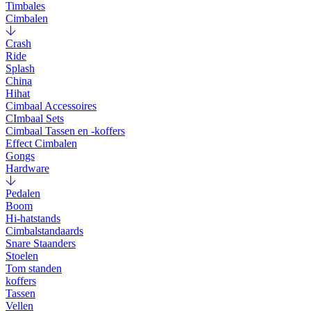
Timbales
Cimbalen
Crash
Ride
Splash
China
Hihat
Cimbaal Accessoires
CImbaal Sets
Cimbaal Tassen en -koffers
Effect Cimbalen
Gongs
Hardware
Pedalen
Boom
Hi-hatstands
Cimbalstandaards
Snare Staanders
Stoelen
Tom standen
koffers
Tassen
Vellen