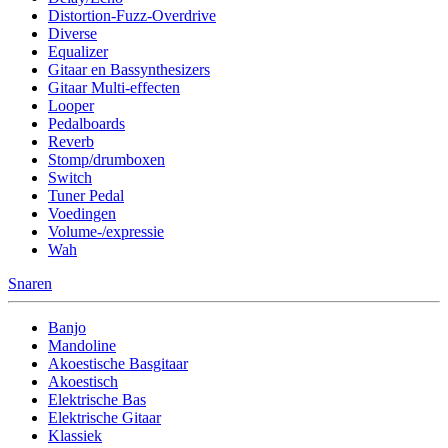
Distortion-Fuzz-Overdrive
Diverse
Equalizer
Gitaar en Bassynthesizers
Gitaar Multi-effecten
Looper
Pedalboards
Reverb
Stomp/drumboxen
Switch
Tuner Pedal
Voedingen
Volume-/expressie
Wah
Snaren
Banjo
Mandoline
Akoestische Basgitaar
Akoestisch
Elektrische Bas
Elektrische Gitaar
Klassiek