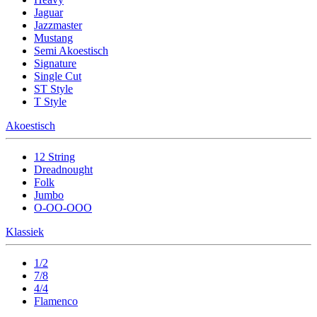
Jaguar
Jazzmaster
Mustang
Semi Akoestisch
Signature
Single Cut
ST Style
T Style
Akoestisch
12 String
Dreadnought
Folk
Jumbo
O-OO-OOO
Klassiek
1/2
7/8
4/4
Flamenco