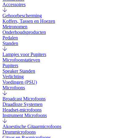
Accessoires
Gehoorbescherming
Koffers, Tassen en Hoezen
Metronomen
Onderhoudsproducten
Pedalen
Standen
Lampjes voor Pupiters
Microfoonstatieven
Pupiters
Speaker Standen
Verlichting
Voedingen (PSU)
Microfoons
Broadcast Microfoons
Draadloze Systemen
Headset-microfoons
Instrument Microfoons
Akoestische Gitaarmicrofoons
Drummicrofoons
Gitaar en Basmicrofoons