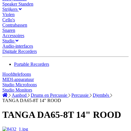
Speaker Standen
Strijkers
Violen
Cello's
Contrabassen
Snaren
Accessoires
Studio
Audio-interfaces
Digitale Recorders
Portable Recorders
Hoofdtelefoons
MIDI-apparatuur
Studio Microfoons
Studio Monitors
Aanbod
Drums en Percussie
Percussie
Djembés
TANGA DA65-8T 14" ROOD
TANGA DA65-8T 14" ROOD