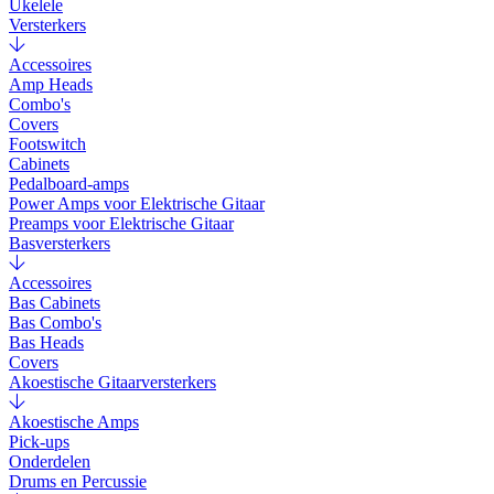
Ukelele
Versterkers
Accessoires
Amp Heads
Combo's
Covers
Footswitch
Cabinets
Pedalboard-amps
Power Amps voor Elektrische Gitaar
Preamps voor Elektrische Gitaar
Basversterkers
Accessoires
Bas Cabinets
Bas Combo's
Bas Heads
Covers
Akoestische Gitaarversterkers
Akoestische Amps
Pick-ups
Onderdelen
Drums en Percussie