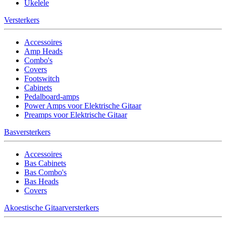
Ukelele
Versterkers
Accessoires
Amp Heads
Combo's
Covers
Footswitch
Cabinets
Pedalboard-amps
Power Amps voor Elektrische Gitaar
Preamps voor Elektrische Gitaar
Basversterkers
Accessoires
Bas Cabinets
Bas Combo's
Bas Heads
Covers
Akoestische Gitaarversterkers