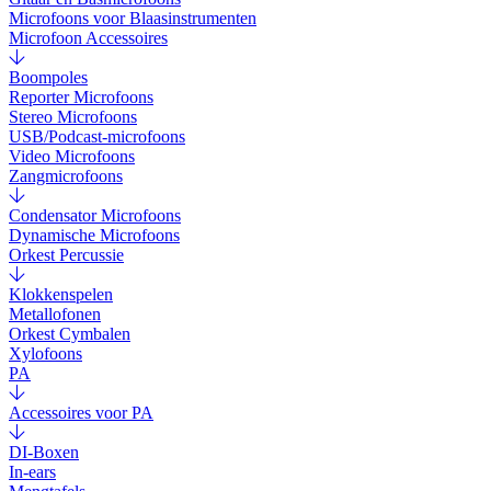
Microfoons voor Blaasinstrumenten
Microfoon Accessoires
Boompoles
Reporter Microfoons
Stereo Microfoons
USB/Podcast-microfoons
Video Microfoons
Zangmicrofoons
Condensator Microfoons
Dynamische Microfoons
Orkest Percussie
Klokkenspelen
Metallofonen
Orkest Cymbalen
Xylofoons
PA
Accessoires voor PA
DI-Boxen
In-ears