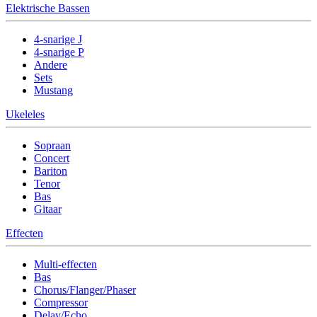
Elektrische Bassen
4-snarige J
4-snarige P
Andere
Sets
Mustang
Ukeleles
Sopraan
Concert
Bariton
Tenor
Bas
Gitaar
Effecten
Multi-effecten
Bas
Chorus/Flanger/Phaser
Compressor
Delay/Echo