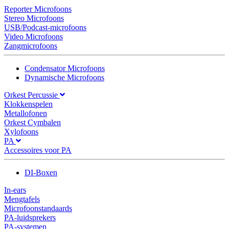
Reporter Microfoons
Stereo Microfoons
USB/Podcast-microfoons
Video Microfoons
Zangmicrofoons
Condensator Microfoons
Dynamische Microfoons
Orkest Percussie
Klokkenspelen
Metallofonen
Orkest Cymbalen
Xylofoons
PA
Accessoires voor PA
DI-Boxen
In-ears
Mengtafels
Microfoonstandaards
PA-luidsprekers
PA-systemen