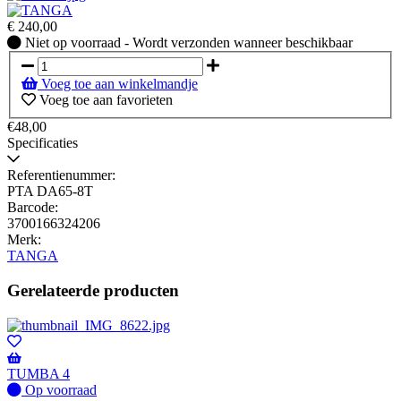
€
240,00
Niet
Niet op voorraad - Wordt verzonden wanneer beschikbaar
op
voorraad
Voeg toe aan winkelmandje
-
Voeg toe aan favorieten
Wordt
verzonden
€48,00
wanneer
Specificaties
beschikbaar
Referentienummer:
PTA DA65-8T
Barcode:
3700166324206
Merk:
TANGA
Gerelateerde producten
TUMBA 4
Op
Op voorraad