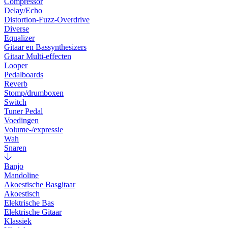
Compressor
Delay/Echo
Distortion-Fuzz-Overdrive
Diverse
Equalizer
Gitaar en Bassynthesizers
Gitaar Multi-effecten
Looper
Pedalboards
Reverb
Stomp/drumboxen
Switch
Tuner Pedal
Voedingen
Volume-/expressie
Wah
Snaren
Banjo
Mandoline
Akoestische Basgitaar
Akoestisch
Elektrische Bas
Elektrische Gitaar
Klassiek