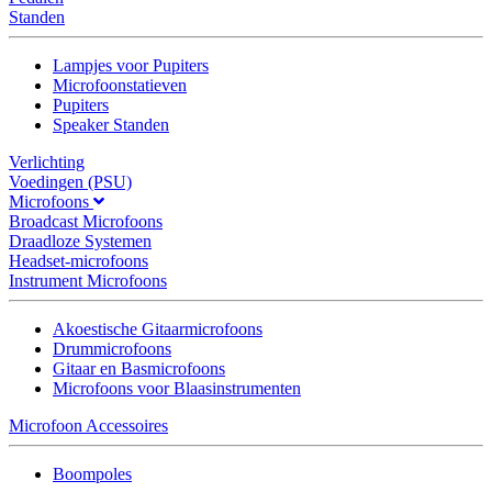
Standen
Lampjes voor Pupiters
Microfoonstatieven
Pupiters
Speaker Standen
Verlichting
Voedingen (PSU)
Microfoons
Broadcast Microfoons
Draadloze Systemen
Headset-microfoons
Instrument Microfoons
Akoestische Gitaarmicrofoons
Drummicrofoons
Gitaar en Basmicrofoons
Microfoons voor Blaasinstrumenten
Microfoon Accessoires
Boompoles