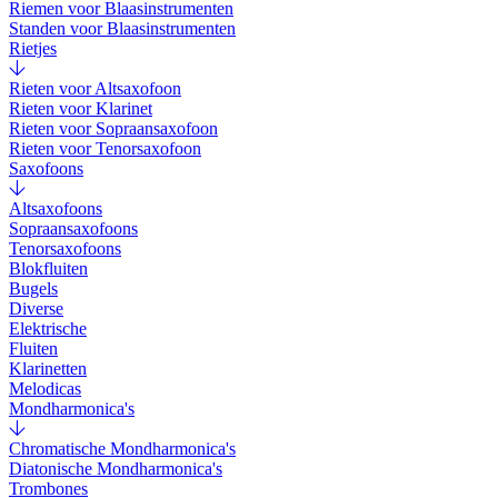
Riemen voor Blaasinstrumenten
Standen voor Blaasinstrumenten
Rietjes
Rieten voor Altsaxofoon
Rieten voor Klarinet
Rieten voor Sopraansaxofoon
Rieten voor Tenorsaxofoon
Saxofoons
Altsaxofoons
Sopraansaxofoons
Tenorsaxofoons
Blokfluiten
Bugels
Diverse
Elektrische
Fluiten
Klarinetten
Melodicas
Mondharmonica's
Chromatische Mondharmonica's
Diatonische Mondharmonica's
Trombones