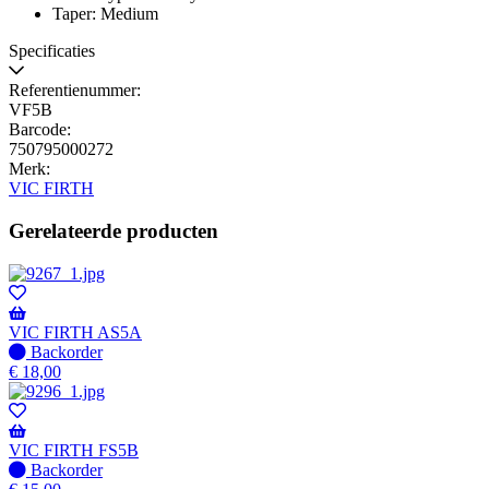
Taper: Medium
Specificaties
Referentienummer:
VF5B
Barcode:
750795000272
Merk:
VIC FIRTH
Gerelateerde producten
VIC FIRTH AS5A
Niet
Backorder
op
€
18,00
voorraad
-
Wordt
verzonden
VIC FIRTH FS5B
wanneer
Niet
Backorder
beschikbaar
op