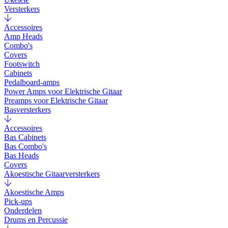
Versterkers
Accessoires
Amp Heads
Combo's
Covers
Footswitch
Cabinets
Pedalboard-amps
Power Amps voor Elektrische Gitaar
Preamps voor Elektrische Gitaar
Basversterkers
Accessoires
Bas Cabinets
Bas Combo's
Bas Heads
Covers
Akoestische Gitaarversterkers
Akoestische Amps
Pick-ups
Onderdelen
Drums en Percussie