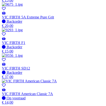
€
15,00
voorraad
-
Wordt
verzonden
VIC FIRTH 5A Extreme Pure Grit
wanneer
Niet
Backorder
beschikbaar
op
€
20,00
voorraad
-
Wordt
verzonden
VIC FIRTH F1
wanneer
Niet
Backorder
beschikbaar
op
€
15,00
voorraad
-
Wordt
verzonden
VIC FIRTH SD12
wanneer
Niet
Backorder
beschikbaar
op
€
37,00
voorraad
-
Wordt
verzonden
VIC FIRTH American Classic 7A
wanneer
Op
Op voorraad
beschikbaar
voorraad
€
14,00