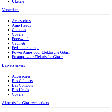
Ukelele
Versterkers
Accessoires
Amp Heads
Combo's
Covers
Footswitch
Cabinets
Pedalboard-amps
Power Amps voor Elektrische Gitaar
Preamps voor Elektrische Gitaar
Basversterkers
Accessoires
Bas Cabinets
Bas Combo's
Bas Heads
Covers
Akoestische Gitaarversterkers