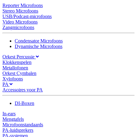
Reporter Microfoons
Stereo Microfoons
USB/Podcast-microfoons
Video Microfoons
Zangmicrofoons
Condensator Microfoons
Dynamische Microfoons
Orkest Percussie
Klokkenspelen
Metallofonen
Orkest Cymbalen
Xylofoons
PA
Accessoires voor PA
DI-Boxen
In-ears
Mengtafels
Microfoonstandaards
PA-luidsprekers
PA-systemen