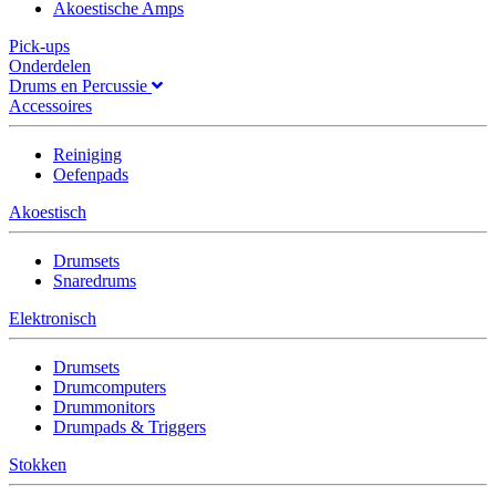
Akoestische Amps
Pick-ups
Onderdelen
Drums en Percussie
Accessoires
Reiniging
Oefenpads
Akoestisch
Drumsets
Snaredrums
Elektronisch
Drumsets
Drumcomputers
Drummonitors
Drumpads & Triggers
Stokken