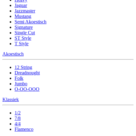
Jaguar
Jazzmaster
Mustang
Semi Akoestisch
Signature
Single Cut
ST Style
T Style
Akoestisch
12 String
Dreadnought
Folk
Jumbo
O-OO-OOO
Klassiek
1/2
7/8
4/4
Flamenco