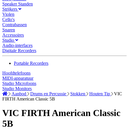
Speaker Standen
Strijkers
Violen
Cello's
Contrabassen
Snaren
Accessoires
Studio
Audio-interfaces
Digitale Recorders
Portable Recorders
Hoofdtelefoons
MIDI-apparatuur
Studio Microfoons
Studio Monitors
Aanbod
Drums en Percussie
Stokken
Houten Tip
VIC
FIRTH American Classic 5B
VIC FIRTH American Classic
5B