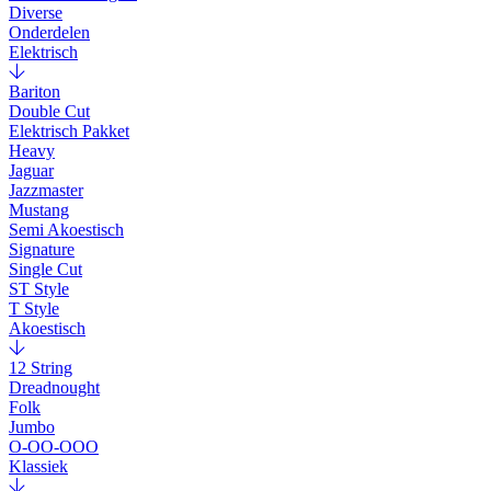
Diverse
Onderdelen
Elektrisch
Bariton
Double Cut
Elektrisch Pakket
Heavy
Jaguar
Jazzmaster
Mustang
Semi Akoestisch
Signature
Single Cut
ST Style
T Style
Akoestisch
12 String
Dreadnought
Folk
Jumbo
O-OO-OOO
Klassiek