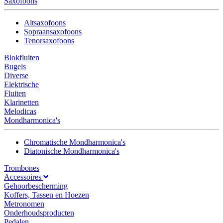
Saxofoons
Altsaxofoons
Sopraansaxofoons
Tenorsaxofoons
Blokfluiten
Bugels
Diverse
Elektrische
Fluiten
Klarinetten
Melodicas
Mondharmonica's
Chromatische Mondharmonica's
Diatonische Mondharmonica's
Trombones
Accessoires
Gehoorbescherming
Koffers, Tassen en Hoezen
Metronomen
Onderhoudsproducten
Pedalen