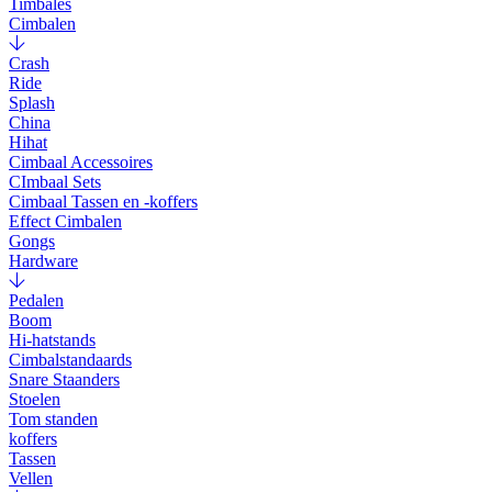
Timbales
Cimbalen
Crash
Ride
Splash
China
Hihat
Cimbaal Accessoires
CImbaal Sets
Cimbaal Tassen en -koffers
Effect Cimbalen
Gongs
Hardware
Pedalen
Boom
Hi-hatstands
Cimbalstandaards
Snare Staanders
Stoelen
Tom standen
koffers
Tassen
Vellen