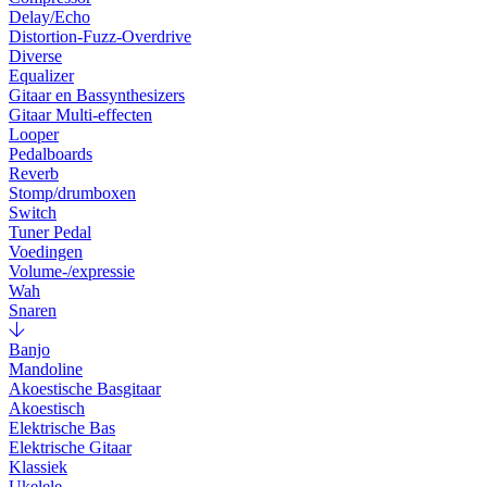
Delay/Echo
Distortion-Fuzz-Overdrive
Diverse
Equalizer
Gitaar en Bassynthesizers
Gitaar Multi-effecten
Looper
Pedalboards
Reverb
Stomp/drumboxen
Switch
Tuner Pedal
Voedingen
Volume-/expressie
Wah
Snaren
Banjo
Mandoline
Akoestische Basgitaar
Akoestisch
Elektrische Bas
Elektrische Gitaar
Klassiek
Ukelele