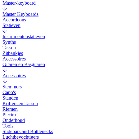
Master-keyboard
Master Keyboards
Accordeons
Statieven
Instrumentenstatieven
Synths
Tassen
Zitbankjes
Accessoires
Gitaren en Basgitaren
Accessoires
Stemmers
Capo's
Standen
Koffers en Tassen
Riemen
Plectra
Onderhoud
Tools
Slidebars and Bottlenecks
Luchtbevochtigers