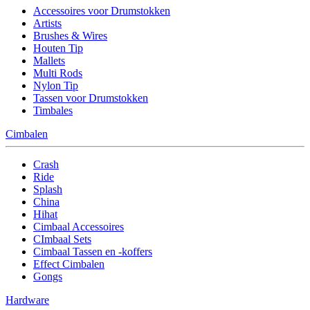
Accessoires voor Drumstokken
Artists
Brushes & Wires
Houten Tip
Mallets
Multi Rods
Nylon Tip
Tassen voor Drumstokken
Timbales
Cimbalen
Crash
Ride
Splash
China
Hihat
Cimbaal Accessoires
CImbaal Sets
Cimbaal Tassen en -koffers
Effect Cimbalen
Gongs
Hardware