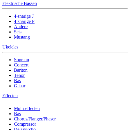
Elektrische Bassen
4-snarige J
4-snarige P
Andere
Sets
Mustang
Ukeleles
Sopraan
Concert
Bariton
Tenor
Bas
Gitaar
Effecten
Multi-effecten
Bas
Chorus/Flanger/Phaser
Compressor
Delay/Echo