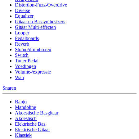
Distortion-Fuzz-Overdrive
Diverse
Equalizer
Gitaar en Bassynthesizers
Gitaar Multi-effecten
Looper
Pedalboards
Reverb
Stomp/drumboxen
Switch
Tuner Pedal
Voedingen
Volume-/expressie
Wah
Snaren
Banjo
Mandoline
Akoestische Basgitaar
Akoestisch
Elektrische Bas
Elektrische Gitaar
Klassiek