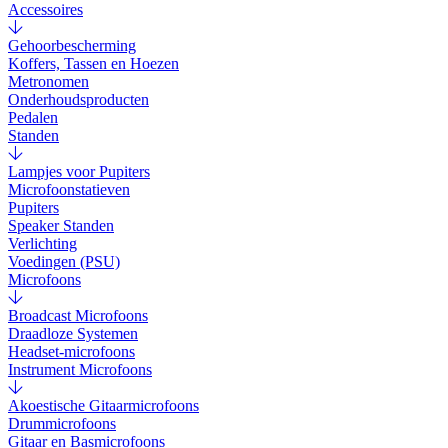
Accessoires
Gehoorbescherming
Koffers, Tassen en Hoezen
Metronomen
Onderhoudsproducten
Pedalen
Standen
Lampjes voor Pupiters
Microfoonstatieven
Pupiters
Speaker Standen
Verlichting
Voedingen (PSU)
Microfoons
Broadcast Microfoons
Draadloze Systemen
Headset-microfoons
Instrument Microfoons
Akoestische Gitaarmicrofoons
Drummicrofoons
Gitaar en Basmicrofoons