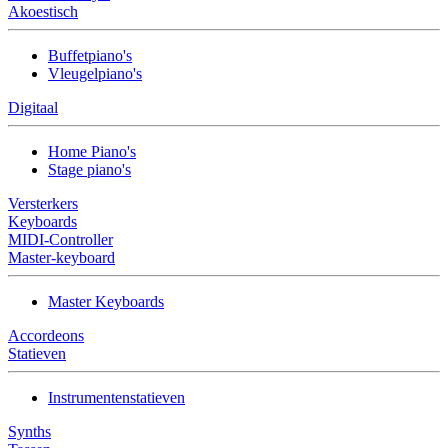
Akoestisch
Buffetpiano's
Vleugelpiano's
Digitaal
Home Piano's
Stage piano's
Versterkers
Keyboards
MIDI-Controller
Master-keyboard
Master Keyboards
Accordeons
Statieven
Instrumentenstatieven
Synths