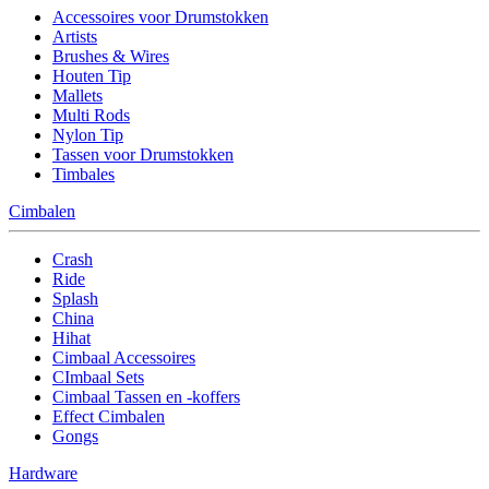
Accessoires voor Drumstokken
Artists
Brushes & Wires
Houten Tip
Mallets
Multi Rods
Nylon Tip
Tassen voor Drumstokken
Timbales
Cimbalen
Crash
Ride
Splash
China
Hihat
Cimbaal Accessoires
CImbaal Sets
Cimbaal Tassen en -koffers
Effect Cimbalen
Gongs
Hardware