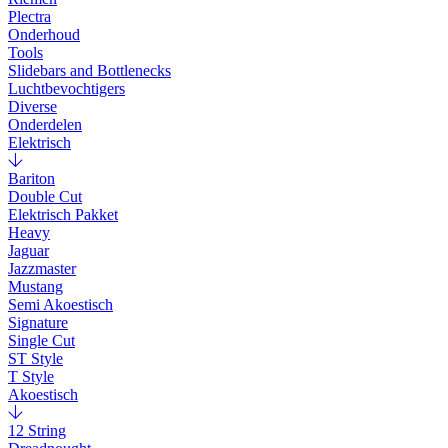
Plectra
Onderhoud
Tools
Slidebars and Bottlenecks
Luchtbevochtigers
Diverse
Onderdelen
Elektrisch
Bariton
Double Cut
Elektrisch Pakket
Heavy
Jaguar
Jazzmaster
Mustang
Semi Akoestisch
Signature
Single Cut
ST Style
T Style
Akoestisch
12 String