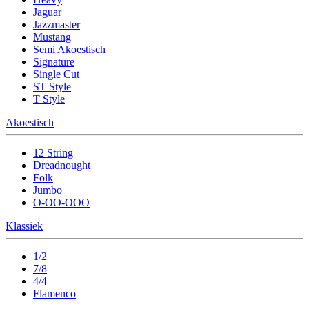
Jaguar
Jazzmaster
Mustang
Semi Akoestisch
Signature
Single Cut
ST Style
T Style
Akoestisch
12 String
Dreadnought
Folk
Jumbo
O-OO-OOO
Klassiek
1/2
7/8
4/4
Flamenco