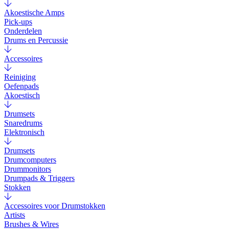
Akoestische Amps
Pick-ups
Onderdelen
Drums en Percussie
Accessoires
Reiniging
Oefenpads
Akoestisch
Drumsets
Snaredrums
Elektronisch
Drumsets
Drumcomputers
Drummonitors
Drumpads & Triggers
Stokken
Accessoires voor Drumstokken
Artists
Brushes & Wires