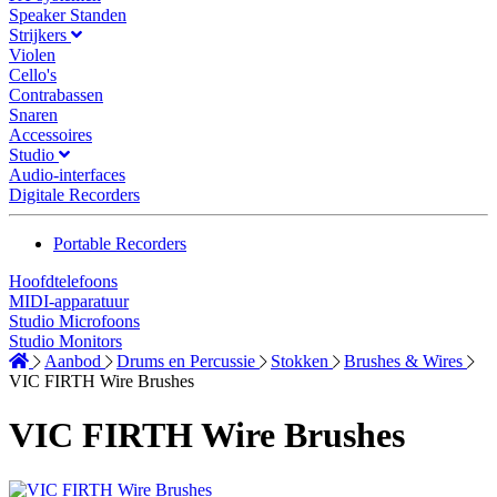
Speaker Standen
Strijkers
Violen
Cello's
Contrabassen
Snaren
Accessoires
Studio
Audio-interfaces
Digitale Recorders
Portable Recorders
Hoofdtelefoons
MIDI-apparatuur
Studio Microfoons
Studio Monitors
Aanbod
Drums en Percussie
Stokken
Brushes & Wires
VIC FIRTH Wire Brushes
VIC FIRTH Wire Brushes