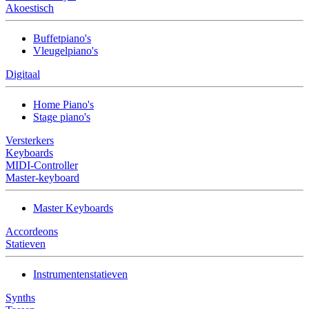
Akoestisch
Buffetpiano's
Vleugelpiano's
Digitaal
Home Piano's
Stage piano's
Versterkers
Keyboards
MIDI-Controller
Master-keyboard
Master Keyboards
Accordeons
Statieven
Instrumentenstatieven
Synths