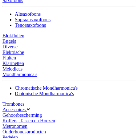
Saxofoons
Altsaxofoons
Sopraansaxofoons
Tenorsaxofoons
Blokfluiten
Bugels
Diverse
Elektrische
Fluiten
Klarinetten
Melodicas
Mondharmonica's
Chromatische Mondharmonica's
Diatonische Mondharmonica's
Trombones
Accessoires
Gehoorbescherming
Koffers, Tassen en Hoezen
Metronomen
Onderhoudsproducten
Pedalen