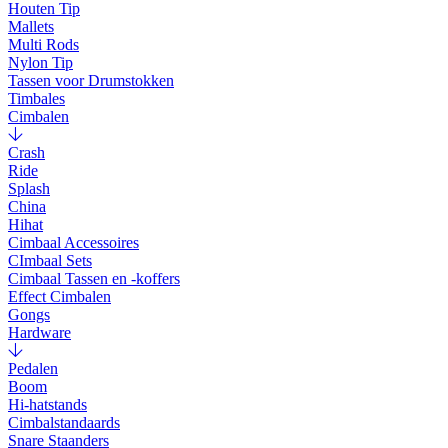
Houten Tip
Mallets
Multi Rods
Nylon Tip
Tassen voor Drumstokken
Timbales
Cimbalen
Crash
Ride
Splash
China
Hihat
Cimbaal Accessoires
CImbaal Sets
Cimbaal Tassen en -koffers
Effect Cimbalen
Gongs
Hardware
Pedalen
Boom
Hi-hatstands
Cimbalstandaards
Snare Staanders