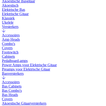
Akoestische Basgitaar
Akoestisch
Elektrische Bas
Elektrische Gitaar
Klassiek
Ukelele
Versterkers
Accessoires
Amp Heads
Combo's
Covers
Footswitch
Cabinets
Pedalboard-amps
Power Amps voor Elektrische Gitaar
Preamps voor Elektrische Gitaar
Basversterkers
Accessoires
Bas Cabinets
Bas Combo's
Bas Heads
Covers
Akoestische Gitaarversterkers