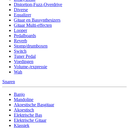
Distortion-Fuzz-Overdrive
Diverse
Equalizer
Gitaar en Bassynthesizers
Gitaar Multi-effecten
Looper
Pedalboards
Reverb
Stomp/drumboxen
Switch
Tuner Pedal
Voedingen
Volume-/expressie
Wah
Snaren
Banjo
Mandoline
Akoestische Basgitaar
Akoestisch
Elektrische Bas
Elektrische Gitaar
Klassiek