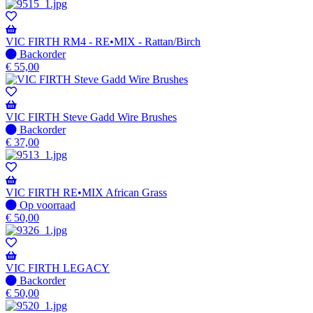
voorraad
-
Wordt
verzonden
VIC FIRTH RM4 - RE•MIX - Rattan/Birch
wanneer
Niet
Backorder
beschikbaar
op
€
55,00
voorraad
-
Wordt
verzonden
VIC FIRTH Steve Gadd Wire Brushes
wanneer
Niet
Backorder
beschikbaar
op
€
37,00
voorraad
-
Wordt
verzonden
VIC FIRTH RE•MIX African Grass
wanneer
Op
Op voorraad
beschikbaar
voorraad
€
50,00
VIC FIRTH LEGACY
Niet
Backorder
op
€
50,00
voorraad