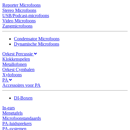
Reporter Microfoons
Stereo Microfoons
USB/Podcast-microfoons
Video Microfoons
Zangmicrofoons
Condensator Microfoons
Dynamische Microfoons
Orkest Percussie
Klokkenspelen
Metallofonen
Orkest Cymbalen
Xylofoons
PA
Accessoires voor PA
DI-Boxen
In-ears
Mengtafels
Microfoonstandaards
PA-luidsprekers
PA-systemen