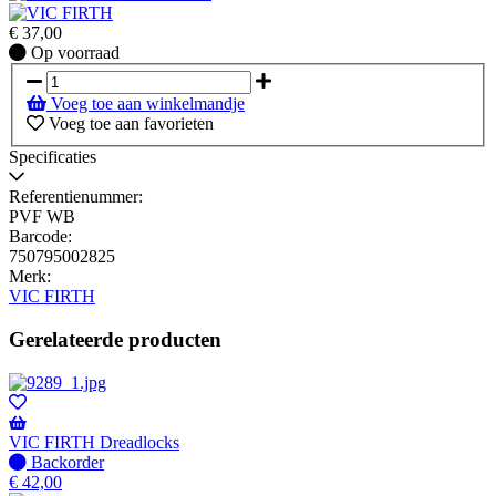
€
37,00
Op
Op voorraad
voorraad
Voeg toe aan winkelmandje
Voeg toe aan favorieten
Specificaties
Referentienummer:
PVF WB
Barcode:
750795002825
Merk:
VIC FIRTH
Gerelateerde producten
VIC FIRTH Dreadlocks
Niet
Backorder
op
€
42,00