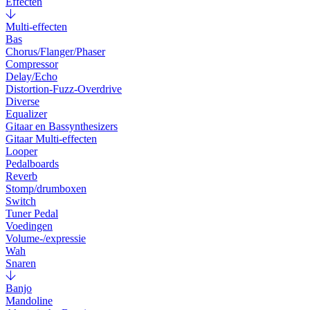
Effecten
Multi-effecten
Bas
Chorus/Flanger/Phaser
Compressor
Delay/Echo
Distortion-Fuzz-Overdrive
Diverse
Equalizer
Gitaar en Bassynthesizers
Gitaar Multi-effecten
Looper
Pedalboards
Reverb
Stomp/drumboxen
Switch
Tuner Pedal
Voedingen
Volume-/expressie
Wah
Snaren
Banjo
Mandoline