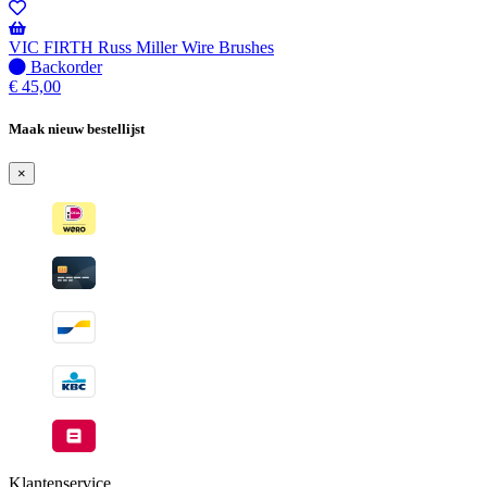
-
Wordt
verzonden
VIC FIRTH Russ Miller Wire Brushes
wanneer
Niet
Backorder
beschikbaar
op
€
45,00
voorraad
-
Maak nieuw bestellijst
Wordt
verzonden
×
wanneer
beschikbaar
Klantenservice