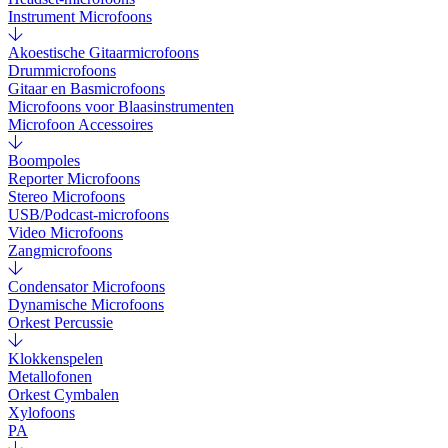
Instrument Microfoons
Akoestische Gitaarmicrofoons
Drummicrofoons
Gitaar en Basmicrofoons
Microfoons voor Blaasinstrumenten
Microfoon Accessoires
Boompoles
Reporter Microfoons
Stereo Microfoons
USB/Podcast-microfoons
Video Microfoons
Zangmicrofoons
Condensator Microfoons
Dynamische Microfoons
Orkest Percussie
Klokkenspelen
Metallofonen
Orkest Cymbalen
Xylofoons
PA