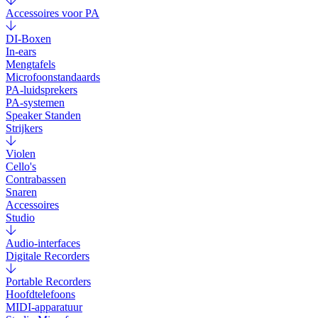
Accessoires voor PA
DI-Boxen
In-ears
Mengtafels
Microfoonstandaards
PA-luidsprekers
PA-systemen
Speaker Standen
Strijkers
Violen
Cello's
Contrabassen
Snaren
Accessoires
Studio
Audio-interfaces
Digitale Recorders
Portable Recorders
Hoofdtelefoons
MIDI-apparatuur