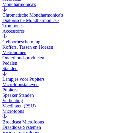
Mondharmonica's
Chromatische Mondharmonica's
Diatonische Mondharmonica's
Trombones
Accessoires
Gehoorbescherming
Koffers, Tassen en Hoezen
Metronomen
Onderhoudsproducten
Pedalen
Standen
Lampjes voor Pupiters
Microfoonstatieven
Pupiters
Speaker Standen
Verlichting
Voedingen (PSU)
Microfoons
Broadcast Microfoons
Draadloze Systemen
Headset-microfoons