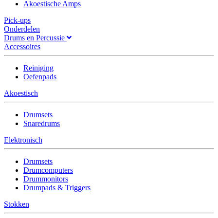
Akoestische Amps
Pick-ups
Onderdelen
Drums en Percussie
Accessoires
Reiniging
Oefenpads
Akoestisch
Drumsets
Snaredrums
Elektronisch
Drumsets
Drumcomputers
Drummonitors
Drumpads & Triggers
Stokken