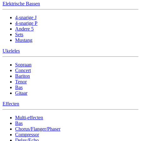
Elektrische Bassen
4-snarige J
4-snarige P
Andere 5
Sets
Mustang
Ukeleles
Sopraan
Concert
Bariton
Tenor
Bas
Gitaar
Effecten
Multi-effecten
Bas
Chorus/Flanger/Phaser
Compressor
Delay/Echo