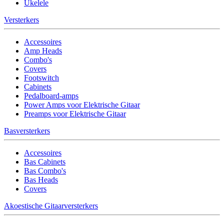
Ukelele
Versterkers
Accessoires
Amp Heads
Combo's
Covers
Footswitch
Cabinets
Pedalboard-amps
Power Amps voor Elektrische Gitaar
Preamps voor Elektrische Gitaar
Basversterkers
Accessoires
Bas Cabinets
Bas Combo's
Bas Heads
Covers
Akoestische Gitaarversterkers