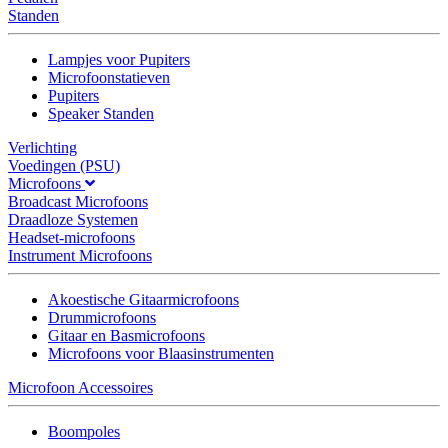
Standen
Lampjes voor Pupiters
Microfoonstatieven
Pupiters
Speaker Standen
Verlichting
Voedingen (PSU)
Microfoons
Broadcast Microfoons
Draadloze Systemen
Headset-microfoons
Instrument Microfoons
Akoestische Gitaarmicrofoons
Drummicrofoons
Gitaar en Basmicrofoons
Microfoons voor Blaasinstrumenten
Microfoon Accessoires
Boompoles