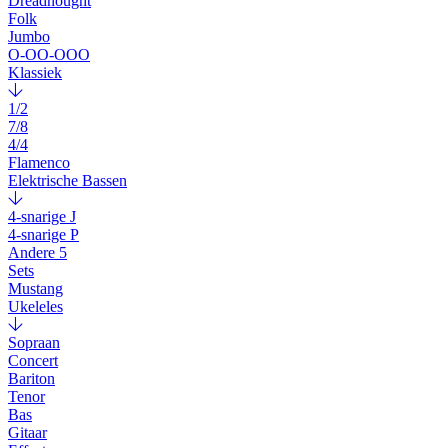
Dreadnought
Folk
Jumbo
O-OO-OOO
Klassiek
1/2
7/8
4/4
Flamenco
Elektrische Bassen
4-snarige J
4-snarige P
Andere 5
Sets
Mustang
Ukeleles
Sopraan
Concert
Bariton
Tenor
Bas
Gitaar