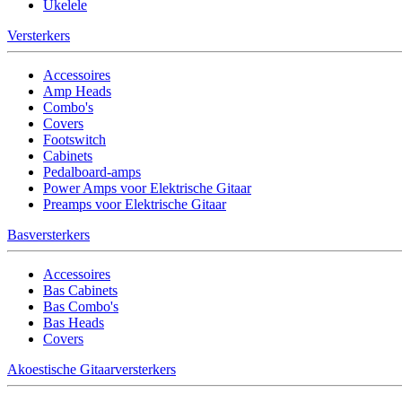
Ukelele
Versterkers
Accessoires
Amp Heads
Combo's
Covers
Footswitch
Cabinets
Pedalboard-amps
Power Amps voor Elektrische Gitaar
Preamps voor Elektrische Gitaar
Basversterkers
Accessoires
Bas Cabinets
Bas Combo's
Bas Heads
Covers
Akoestische Gitaarversterkers