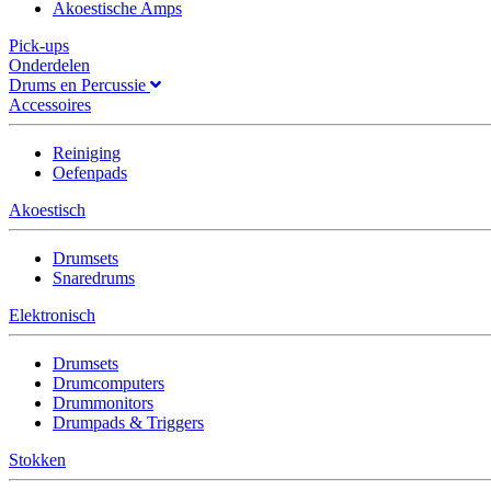
Akoestische Amps
Pick-ups
Onderdelen
Drums en Percussie
Accessoires
Reiniging
Oefenpads
Akoestisch
Drumsets
Snaredrums
Elektronisch
Drumsets
Drumcomputers
Drummonitors
Drumpads & Triggers
Stokken