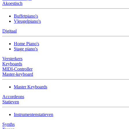
Akoestisch
Buffetpiano's
Vleugelpiano's
Digitaal
Home Piano's
Stage piano's
Versterkers
Keyboards
MIDI-Controller
Master-keyboard
Master Keyboards
Accordeons
Statieven
Instrumentenstatieven
Synths