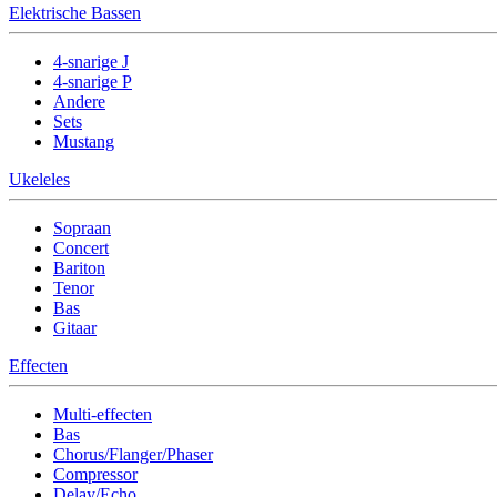
Elektrische Bassen
4-snarige J
4-snarige P
Andere
Sets
Mustang
Ukeleles
Sopraan
Concert
Bariton
Tenor
Bas
Gitaar
Effecten
Multi-effecten
Bas
Chorus/Flanger/Phaser
Compressor
Delay/Echo