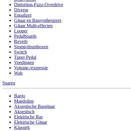
Distortion-Fuzz-Overdrive
Diverse
Equalizer
Gitaar en Bassynthesizers
Gitaar Multi-effecten
Looper
Pedalboards
Reverb
Stomp/drumboxen
Switch
Tuner Pedal
Voedingen
Volume-/expressie
Wah
Snaren
Banjo
Mandoline
Akoestische Basgitaar
Akoestisch
Elektrische Bas
Elektrische Gitaar
Klassiek