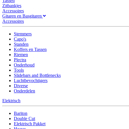
Tassen
Zitbankjes
Accessoires
Gitaren en Basgitaren
Accessoires
Stemmers
Capo's
Standen
Koffers en Tassen
Riemen
Plectra
Onderhoud
Tools
Slidebars and Bottlenecks
Luchtbevochtigers
Diverse
Onderdelen
Elektrisch
Bariton
Double Cut
Elektrisch Pakket
Heavy