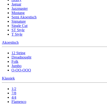
Jaguar
Jazzmaster
Mustang
Semi Akoestisch
Signature
Single Cut
ST Style
T Style
Akoestisch
12 String
Dreadnought
Folk
Jumbo
O-OO-OOO
Klassiek
1/2
7/8
4/4
Flamenco