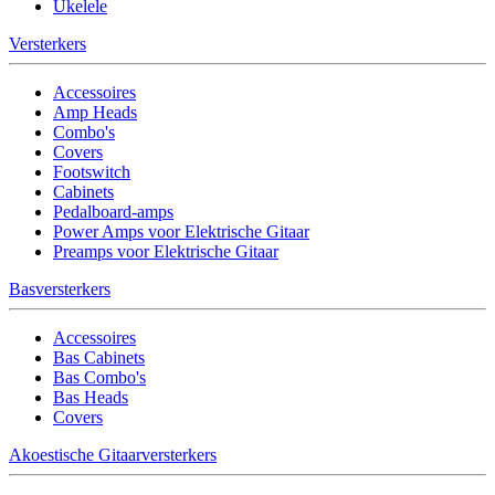
Ukelele
Versterkers
Accessoires
Amp Heads
Combo's
Covers
Footswitch
Cabinets
Pedalboard-amps
Power Amps voor Elektrische Gitaar
Preamps voor Elektrische Gitaar
Basversterkers
Accessoires
Bas Cabinets
Bas Combo's
Bas Heads
Covers
Akoestische Gitaarversterkers