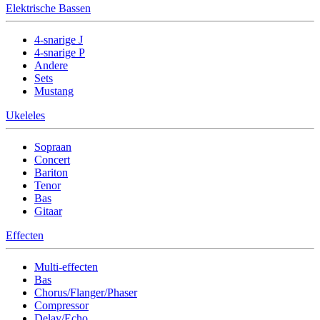
Elektrische Bassen
4-snarige J
4-snarige P
Andere
Sets
Mustang
Ukeleles
Sopraan
Concert
Bariton
Tenor
Bas
Gitaar
Effecten
Multi-effecten
Bas
Chorus/Flanger/Phaser
Compressor
Delay/Echo