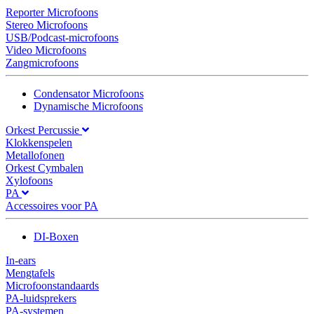
Reporter Microfoons
Stereo Microfoons
USB/Podcast-microfoons
Video Microfoons
Zangmicrofoons
Condensator Microfoons
Dynamische Microfoons
Orkest Percussie
Klokkenspelen
Metallofonen
Orkest Cymbalen
Xylofoons
PA
Accessoires voor PA
DI-Boxen
In-ears
Mengtafels
Microfoonstandaards
PA-luidsprekers
PA-systemen