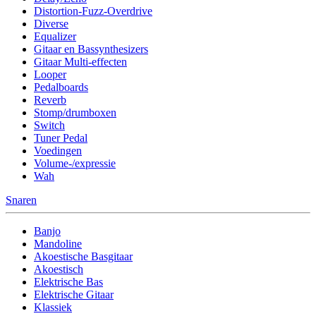
Distortion-Fuzz-Overdrive
Diverse
Equalizer
Gitaar en Bassynthesizers
Gitaar Multi-effecten
Looper
Pedalboards
Reverb
Stomp/drumboxen
Switch
Tuner Pedal
Voedingen
Volume-/expressie
Wah
Snaren
Banjo
Mandoline
Akoestische Basgitaar
Akoestisch
Elektrische Bas
Elektrische Gitaar
Klassiek