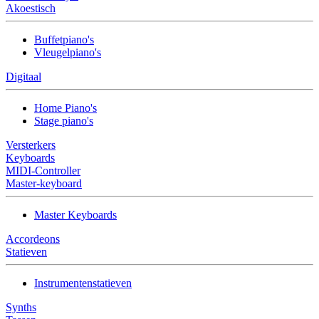
Akoestisch
Buffetpiano's
Vleugelpiano's
Digitaal
Home Piano's
Stage piano's
Versterkers
Keyboards
MIDI-Controller
Master-keyboard
Master Keyboards
Accordeons
Statieven
Instrumentenstatieven
Synths