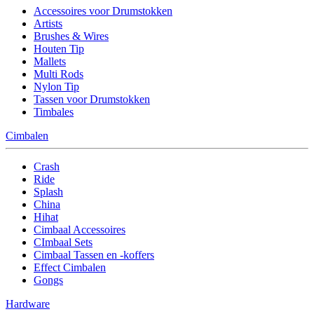
Accessoires voor Drumstokken
Artists
Brushes & Wires
Houten Tip
Mallets
Multi Rods
Nylon Tip
Tassen voor Drumstokken
Timbales
Cimbalen
Crash
Ride
Splash
China
Hihat
Cimbaal Accessoires
CImbaal Sets
Cimbaal Tassen en -koffers
Effect Cimbalen
Gongs
Hardware