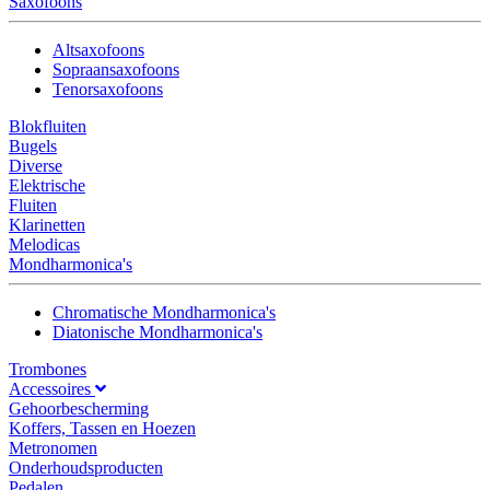
Saxofoons
Altsaxofoons
Sopraansaxofoons
Tenorsaxofoons
Blokfluiten
Bugels
Diverse
Elektrische
Fluiten
Klarinetten
Melodicas
Mondharmonica's
Chromatische Mondharmonica's
Diatonische Mondharmonica's
Trombones
Accessoires
Gehoorbescherming
Koffers, Tassen en Hoezen
Metronomen
Onderhoudsproducten
Pedalen