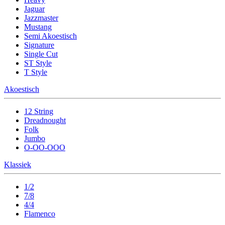
Jaguar
Jazzmaster
Mustang
Semi Akoestisch
Signature
Single Cut
ST Style
T Style
Akoestisch
12 String
Dreadnought
Folk
Jumbo
O-OO-OOO
Klassiek
1/2
7/8
4/4
Flamenco