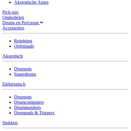
Akoestische Amps
Pick-ups
Onderdelen
Drums en Percussie
Accessoires
Reiniging
Oefenpads
Akoestisch
Drumsets
Snaredrums
Elektronisch
Drumsets
Drumcomputers
Drummonitors
Drumpads & Triggers
Stokken