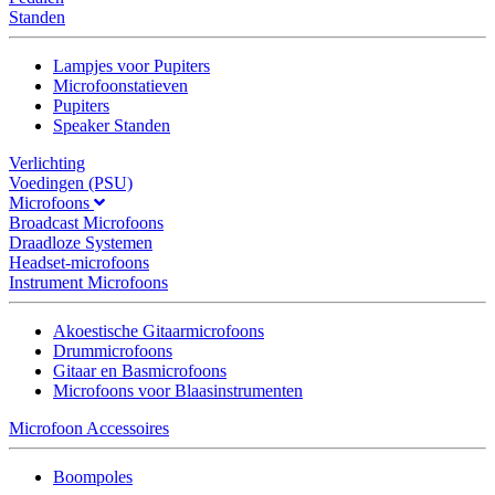
Standen
Lampjes voor Pupiters
Microfoonstatieven
Pupiters
Speaker Standen
Verlichting
Voedingen (PSU)
Microfoons
Broadcast Microfoons
Draadloze Systemen
Headset-microfoons
Instrument Microfoons
Akoestische Gitaarmicrofoons
Drummicrofoons
Gitaar en Basmicrofoons
Microfoons voor Blaasinstrumenten
Microfoon Accessoires
Boompoles