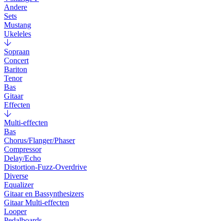
Andere
Sets
Mustang
Ukeleles
Sopraan
Concert
Bariton
Tenor
Bas
Gitaar
Effecten
Multi-effecten
Bas
Chorus/Flanger/Phaser
Compressor
Delay/Echo
Distortion-Fuzz-Overdrive
Diverse
Equalizer
Gitaar en Bassynthesizers
Gitaar Multi-effecten
Looper
Pedalboards