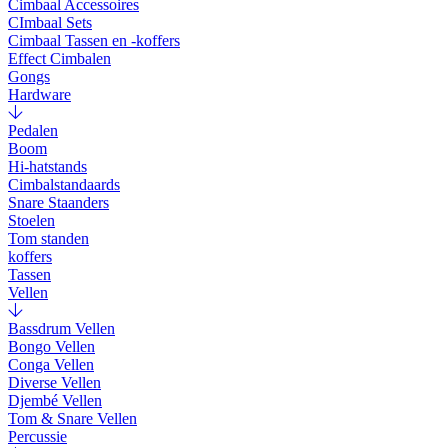
Cimbaal Accessoires
CImbaal Sets
Cimbaal Tassen en -koffers
Effect Cimbalen
Gongs
Hardware
Pedalen
Boom
Hi-hatstands
Cimbalstandaards
Snare Staanders
Stoelen
Tom standen
koffers
Tassen
Vellen
Bassdrum Vellen
Bongo Vellen
Conga Vellen
Diverse Vellen
Djembé Vellen
Tom & Snare Vellen
Percussie