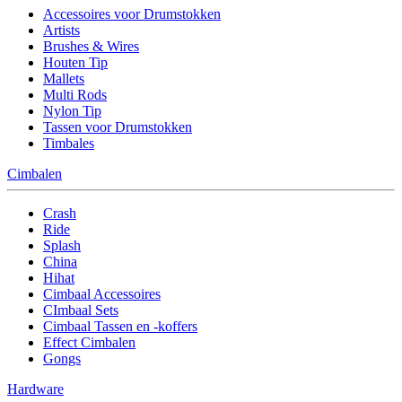
Accessoires voor Drumstokken
Artists
Brushes & Wires
Houten Tip
Mallets
Multi Rods
Nylon Tip
Tassen voor Drumstokken
Timbales
Cimbalen
Crash
Ride
Splash
China
Hihat
Cimbaal Accessoires
CImbaal Sets
Cimbaal Tassen en -koffers
Effect Cimbalen
Gongs
Hardware