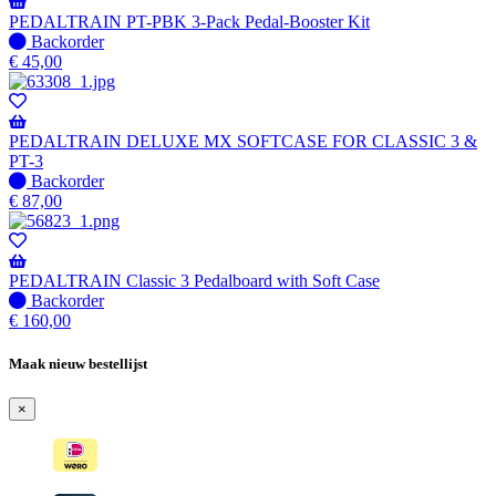
PEDALTRAIN PT-PBK 3-Pack Pedal-Booster Kit
Niet
Backorder
op
€
45,00
voorraad
-
Wordt
verzonden
PEDALTRAIN DELUXE MX SOFTCASE FOR CLASSIC 3 &
wanneer
PT-3
beschikbaar
Niet
Backorder
op
€
87,00
voorraad
-
Wordt
verzonden
PEDALTRAIN Classic 3 Pedalboard with Soft Case
wanneer
Niet
Backorder
beschikbaar
op
€
160,00
voorraad
-
Maak nieuw bestellijst
Wordt
verzonden
×
wanneer
beschikbaar