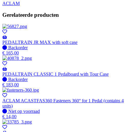
ACLAM
Gerelateerde producten
PEDALTRAIN JR MAX with soft case
Niet
Backorder
op
€
165,00
voorraad
-
Wordt
verzonden
PEDALTRAIN CLASSIC 1 Pedalboard with Tour Case
wanneer
Niet
Backorder
beschikbaar
op
€
183,00
voorraad
-
Wordt
ACLAM ACASTFAS360 Fasteners 360° for 1 Pedal (contains 4
verzonden
units)
wanneer
Niet
Niet op voorraad
beschikbaar
op
€
14,00
voorraad