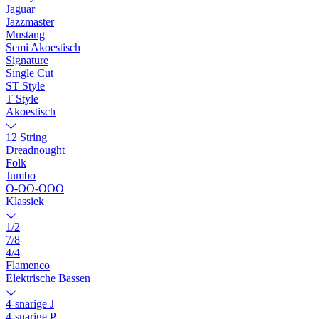
Jaguar
Jazzmaster
Mustang
Semi Akoestisch
Signature
Single Cut
ST Style
T Style
Akoestisch
12 String
Dreadnought
Folk
Jumbo
O-OO-OOO
Klassiek
1/2
7/8
4/4
Flamenco
Elektrische Bassen
4-snarige J
4-snarige P