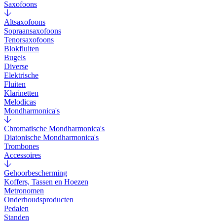
Saxofoons
Altsaxofoons
Sopraansaxofoons
Tenorsaxofoons
Blokfluiten
Bugels
Diverse
Elektrische
Fluiten
Klarinetten
Melodicas
Mondharmonica's
Chromatische Mondharmonica's
Diatonische Mondharmonica's
Trombones
Accessoires
Gehoorbescherming
Koffers, Tassen en Hoezen
Metronomen
Onderhoudsproducten
Pedalen
Standen