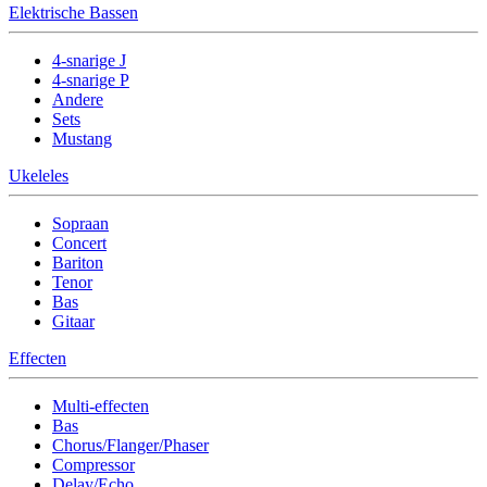
Elektrische Bassen
4-snarige J
4-snarige P
Andere
Sets
Mustang
Ukeleles
Sopraan
Concert
Bariton
Tenor
Bas
Gitaar
Effecten
Multi-effecten
Bas
Chorus/Flanger/Phaser
Compressor
Delay/Echo