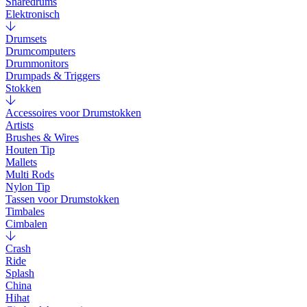
Snaredrums
Elektronisch
Drumsets
Drumcomputers
Drummonitors
Drumpads & Triggers
Stokken
Accessoires voor Drumstokken
Artists
Brushes & Wires
Houten Tip
Mallets
Multi Rods
Nylon Tip
Tassen voor Drumstokken
Timbales
Cimbalen
Crash
Ride
Splash
China
Hihat