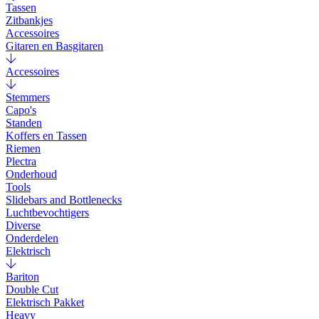
Tassen
Zitbankjes
Accessoires
Gitaren en Basgitaren
Accessoires
Stemmers
Capo's
Standen
Koffers en Tassen
Riemen
Plectra
Onderhoud
Tools
Slidebars and Bottlenecks
Luchtbevochtigers
Diverse
Onderdelen
Elektrisch
Bariton
Double Cut
Elektrisch Pakket
Heavy