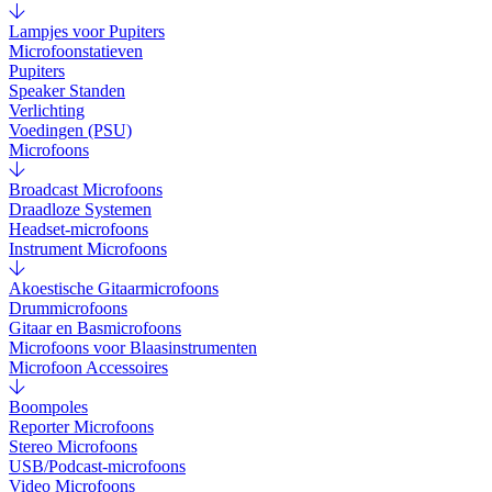
Lampjes voor Pupiters
Microfoonstatieven
Pupiters
Speaker Standen
Verlichting
Voedingen (PSU)
Microfoons
Broadcast Microfoons
Draadloze Systemen
Headset-microfoons
Instrument Microfoons
Akoestische Gitaarmicrofoons
Drummicrofoons
Gitaar en Basmicrofoons
Microfoons voor Blaasinstrumenten
Microfoon Accessoires
Boompoles
Reporter Microfoons
Stereo Microfoons
USB/Podcast-microfoons
Video Microfoons