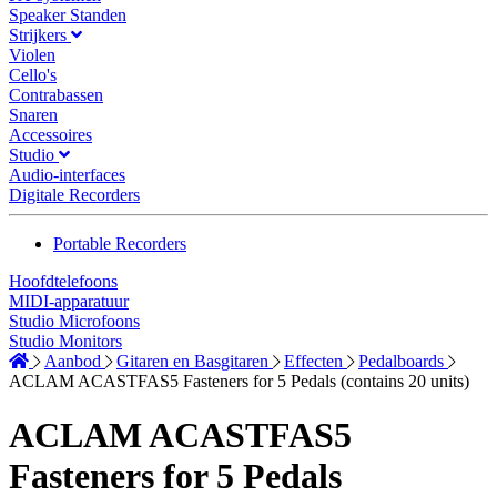
Speaker Standen
Strijkers
Violen
Cello's
Contrabassen
Snaren
Accessoires
Studio
Audio-interfaces
Digitale Recorders
Portable Recorders
Hoofdtelefoons
MIDI-apparatuur
Studio Microfoons
Studio Monitors
Aanbod
Gitaren en Basgitaren
Effecten
Pedalboards
ACLAM ACASTFAS5 Fasteners for 5 Pedals (contains 20 units)
ACLAM ACASTFAS5
Fasteners for 5 Pedals