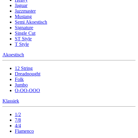
Jaguar
Jazzmaster
Mustang
Semi Akoestisch
Signature
Single Cut
ST Style
T Style
Akoestisch
12 String
Dreadnought
Folk
Jumbo
O-OO-OOO
Klassiek
1/2
7/8
4/4
Flamenco