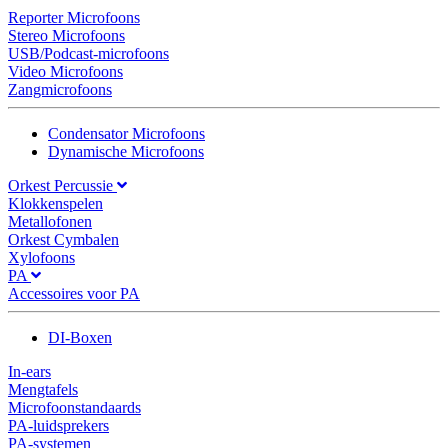
Reporter Microfoons
Stereo Microfoons
USB/Podcast-microfoons
Video Microfoons
Zangmicrofoons
Condensator Microfoons
Dynamische Microfoons
Orkest Percussie
Klokkenspelen
Metallofonen
Orkest Cymbalen
Xylofoons
PA
Accessoires voor PA
DI-Boxen
In-ears
Mengtafels
Microfoonstandaards
PA-luidsprekers
PA-systemen