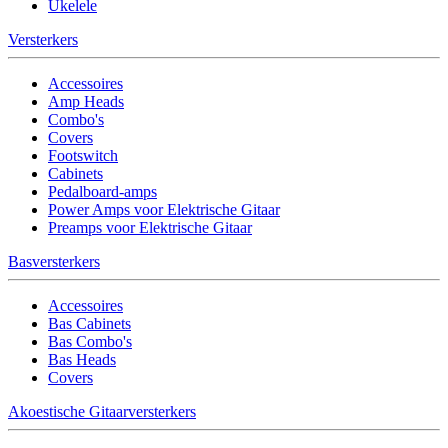
Ukelele
Versterkers
Accessoires
Amp Heads
Combo's
Covers
Footswitch
Cabinets
Pedalboard-amps
Power Amps voor Elektrische Gitaar
Preamps voor Elektrische Gitaar
Basversterkers
Accessoires
Bas Cabinets
Bas Combo's
Bas Heads
Covers
Akoestische Gitaarversterkers