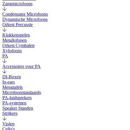
Zangmicrofoons
Condensator Microfoons
Dynamische Microfoons
Orkest Percussie
Klokkenspelen
Metallofonen
Orkest Cymbalen
Xylofoons
PA
Accessoires voor PA
DI-Boxen
In-ears
Mengtafels
Microfoonstandaards
PA-luidsprekers
PA-systemen
Speaker Standen
Strijkers
Violen
Cello's