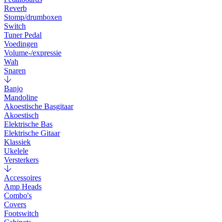
Reverb
Stomp/drumboxen
Switch
Tuner Pedal
Voedingen
Volume-/expressie
Wah
Snaren
Banjo
Mandoline
Akoestische Basgitaar
Akoestisch
Elektrische Bas
Elektrische Gitaar
Klassiek
Ukelele
Versterkers
Accessoires
Amp Heads
Combo's
Covers
Footswitch