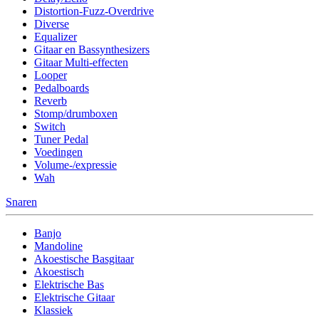
Distortion-Fuzz-Overdrive
Diverse
Equalizer
Gitaar en Bassynthesizers
Gitaar Multi-effecten
Looper
Pedalboards
Reverb
Stomp/drumboxen
Switch
Tuner Pedal
Voedingen
Volume-/expressie
Wah
Snaren
Banjo
Mandoline
Akoestische Basgitaar
Akoestisch
Elektrische Bas
Elektrische Gitaar
Klassiek