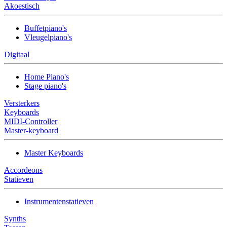
Akoestisch
Buffetpiano's
Vleugelpiano's
Digitaal
Home Piano's
Stage piano's
Versterkers
Keyboards
MIDI-Controller
Master-keyboard
Master Keyboards
Accordeons
Statieven
Instrumentenstatieven
Synths