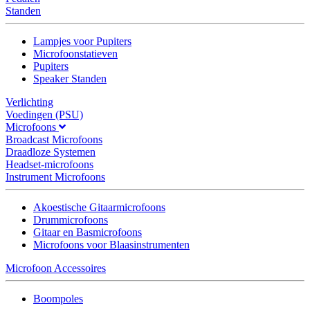
Standen
Lampjes voor Pupiters
Microfoonstatieven
Pupiters
Speaker Standen
Verlichting
Voedingen (PSU)
Microfoons
Broadcast Microfoons
Draadloze Systemen
Headset-microfoons
Instrument Microfoons
Akoestische Gitaarmicrofoons
Drummicrofoons
Gitaar en Basmicrofoons
Microfoons voor Blaasinstrumenten
Microfoon Accessoires
Boompoles