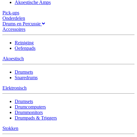
Akoestische Amps
Pick-ups
Onderdelen
Drums en Percussie
Accessoires
Reiniging
Oefenpads
Akoestisch
Drumsets
Snaredrums
Elektronisch
Drumsets
Drumcomputers
Drummonitors
Drumpads & Triggers
Stokken