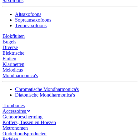
Saxofoons
Altsaxofoons
Sopraansaxofoons
Tenorsaxofoons
Blokfluiten
Bugels
Diverse
Elektrische
Fluiten
Klarinetten
Melodicas
Mondharmonica's
Chromatische Mondharmonica's
Diatonische Mondharmonica's
Trombones
Accessoires
Gehoorbescherming
Koffers, Tassen en Hoezen
Metronomen
Onderhoudsproducten
Pedalen