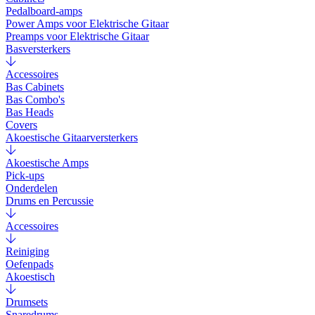
Pedalboard-amps
Power Amps voor Elektrische Gitaar
Preamps voor Elektrische Gitaar
Basversterkers
Accessoires
Bas Cabinets
Bas Combo's
Bas Heads
Covers
Akoestische Gitaarversterkers
Akoestische Amps
Pick-ups
Onderdelen
Drums en Percussie
Accessoires
Reiniging
Oefenpads
Akoestisch
Drumsets
Snaredrums