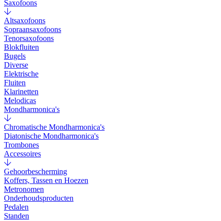
Saxofoons
Altsaxofoons
Sopraansaxofoons
Tenorsaxofoons
Blokfluiten
Bugels
Diverse
Elektrische
Fluiten
Klarinetten
Melodicas
Mondharmonica's
Chromatische Mondharmonica's
Diatonische Mondharmonica's
Trombones
Accessoires
Gehoorbescherming
Koffers, Tassen en Hoezen
Metronomen
Onderhoudsproducten
Pedalen
Standen