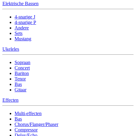
Elektrische Bassen
4-snarige J
4-snarige P
Andere
Sets
Mustang
Ukeleles
Sopraan
Concert
Bariton
Tenor
Bas
Gitaar
Effecten
Multi-effecten
Bas
Chorus/Flanger/Phaser
Compressor
Delay/Echo