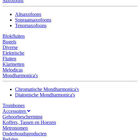
Saxofoons
Altsaxofoons
Sopraansaxofoons
Tenorsaxofoons
Blokfluiten
Bugels
Diverse
Elektrische
Fluiten
Klarinetten
Melodicas
Mondharmonica's
Chromatische Mondharmonica's
Diatonische Mondharmonica's
Trombones
Accessoires
Gehoorbescherming
Koffers, Tassen en Hoezen
Metronomen
Onderhoudsproducten
Pedalen