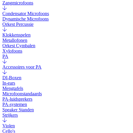
Zangmicrofoons
Condensator Microfoons
Dynamische Microfoons
Orkest Percussie
Klokkenspelen
Metallofonen
Orkest Cymbalen
Xylofoons
PA
Accessoires voor PA
DI-Boxen
In-ears
Mengtafels
Microfoonstandaards
PA-luidsprekers
PA-systemen
Speaker Standen
Strijkers
Violen
Cello's