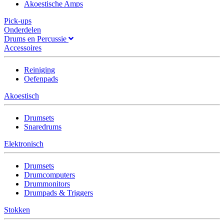
Akoestische Amps
Pick-ups
Onderdelen
Drums en Percussie
Accessoires
Reiniging
Oefenpads
Akoestisch
Drumsets
Snaredrums
Elektronisch
Drumsets
Drumcomputers
Drummonitors
Drumpads & Triggers
Stokken