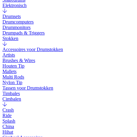
Elektronisch
Drumsets
Drumcomputers
Drummonitors
Drumpads & Triggers
Stokken
Accessoires voor Drumstokken
Artists
Brushes & Wires
Houten Tip
Mallets
Multi Rods
Nylon Tip
Tassen voor Drumstokken
Timbales
Cimbalen
Crash
Ride
Splash
China
Hihat