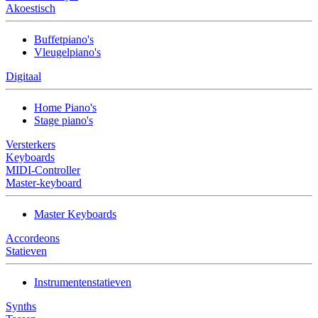
Akoestisch
Buffetpiano's
Vleugelpiano's
Digitaal
Home Piano's
Stage piano's
Versterkers
Keyboards
MIDI-Controller
Master-keyboard
Master Keyboards
Accordeons
Statieven
Instrumentenstatieven
Synths