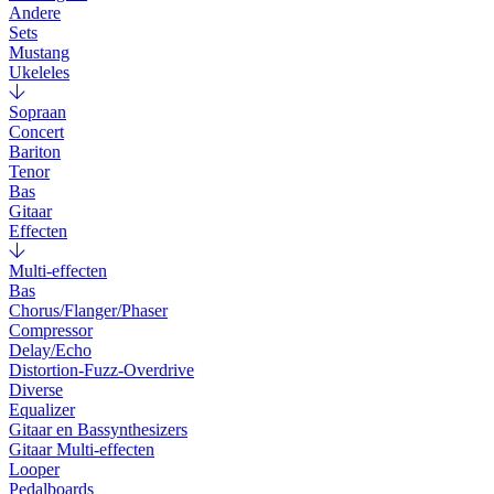
Andere
Sets
Mustang
Ukeleles
Sopraan
Concert
Bariton
Tenor
Bas
Gitaar
Effecten
Multi-effecten
Bas
Chorus/Flanger/Phaser
Compressor
Delay/Echo
Distortion-Fuzz-Overdrive
Diverse
Equalizer
Gitaar en Bassynthesizers
Gitaar Multi-effecten
Looper
Pedalboards