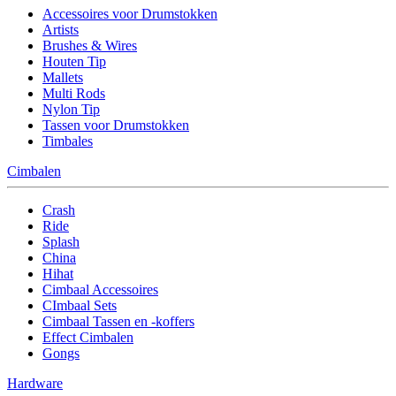
Accessoires voor Drumstokken
Artists
Brushes & Wires
Houten Tip
Mallets
Multi Rods
Nylon Tip
Tassen voor Drumstokken
Timbales
Cimbalen
Crash
Ride
Splash
China
Hihat
Cimbaal Accessoires
CImbaal Sets
Cimbaal Tassen en -koffers
Effect Cimbalen
Gongs
Hardware