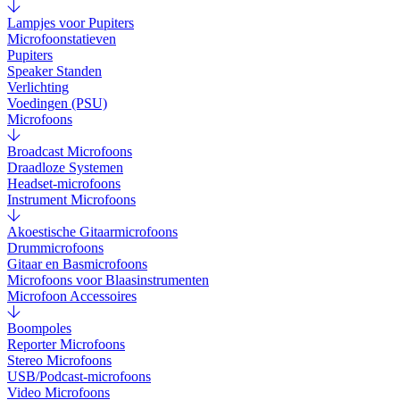
Lampjes voor Pupiters
Microfoonstatieven
Pupiters
Speaker Standen
Verlichting
Voedingen (PSU)
Microfoons
Broadcast Microfoons
Draadloze Systemen
Headset-microfoons
Instrument Microfoons
Akoestische Gitaarmicrofoons
Drummicrofoons
Gitaar en Basmicrofoons
Microfoons voor Blaasinstrumenten
Microfoon Accessoires
Boompoles
Reporter Microfoons
Stereo Microfoons
USB/Podcast-microfoons
Video Microfoons