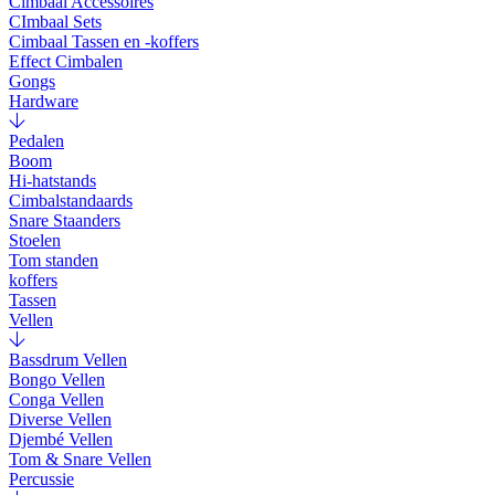
Cimbaal Accessoires
CImbaal Sets
Cimbaal Tassen en -koffers
Effect Cimbalen
Gongs
Hardware
Pedalen
Boom
Hi-hatstands
Cimbalstandaards
Snare Staanders
Stoelen
Tom standen
koffers
Tassen
Vellen
Bassdrum Vellen
Bongo Vellen
Conga Vellen
Diverse Vellen
Djembé Vellen
Tom & Snare Vellen
Percussie