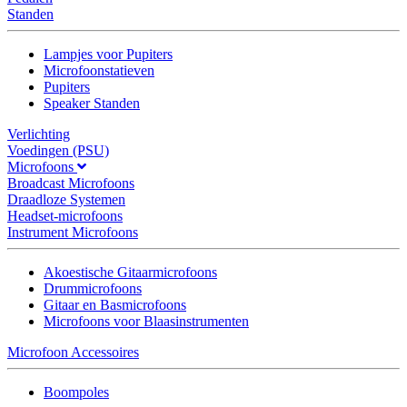
Standen
Lampjes voor Pupiters
Microfoonstatieven
Pupiters
Speaker Standen
Verlichting
Voedingen (PSU)
Microfoons
Broadcast Microfoons
Draadloze Systemen
Headset-microfoons
Instrument Microfoons
Akoestische Gitaarmicrofoons
Drummicrofoons
Gitaar en Basmicrofoons
Microfoons voor Blaasinstrumenten
Microfoon Accessoires
Boompoles