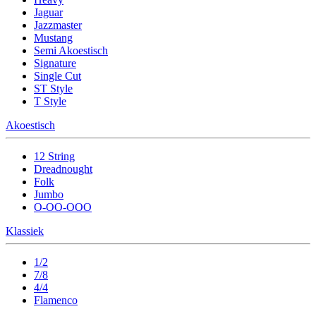
Jaguar
Jazzmaster
Mustang
Semi Akoestisch
Signature
Single Cut
ST Style
T Style
Akoestisch
12 String
Dreadnought
Folk
Jumbo
O-OO-OOO
Klassiek
1/2
7/8
4/4
Flamenco