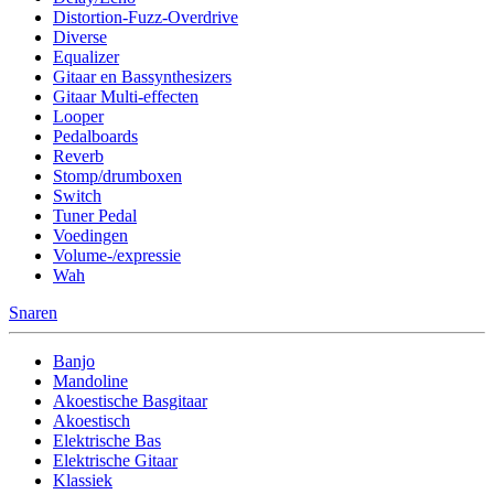
Distortion-Fuzz-Overdrive
Diverse
Equalizer
Gitaar en Bassynthesizers
Gitaar Multi-effecten
Looper
Pedalboards
Reverb
Stomp/drumboxen
Switch
Tuner Pedal
Voedingen
Volume-/expressie
Wah
Snaren
Banjo
Mandoline
Akoestische Basgitaar
Akoestisch
Elektrische Bas
Elektrische Gitaar
Klassiek