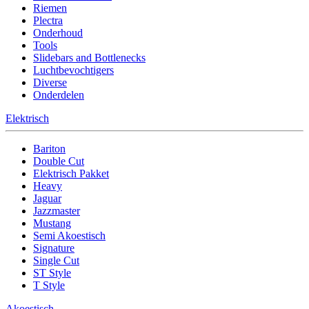
Riemen
Plectra
Onderhoud
Tools
Slidebars and Bottlenecks
Luchtbevochtigers
Diverse
Onderdelen
Elektrisch
Bariton
Double Cut
Elektrisch Pakket
Heavy
Jaguar
Jazzmaster
Mustang
Semi Akoestisch
Signature
Single Cut
ST Style
T Style
Akoestisch