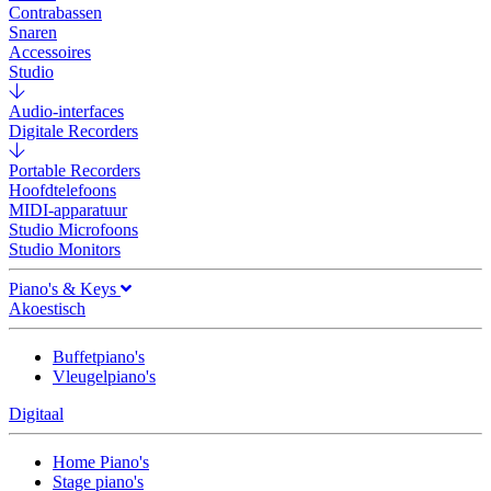
Contrabassen
Snaren
Accessoires
Studio
Audio-interfaces
Digitale Recorders
Portable Recorders
Hoofdtelefoons
MIDI-apparatuur
Studio Microfoons
Studio Monitors
Piano's & Keys
Akoestisch
Buffetpiano's
Vleugelpiano's
Digitaal
Home Piano's
Stage piano's