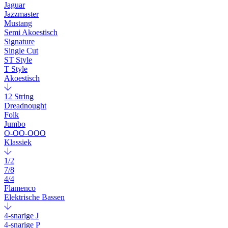
Jaguar
Jazzmaster
Mustang
Semi Akoestisch
Signature
Single Cut
ST Style
T Style
Akoestisch
12 String
Dreadnought
Folk
Jumbo
O-OO-OOO
Klassiek
1/2
7/8
4/4
Flamenco
Elektrische Bassen
4-snarige J
4-snarige P