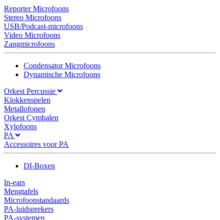
Reporter Microfoons
Stereo Microfoons
USB/Podcast-microfoons
Video Microfoons
Zangmicrofoons
Condensator Microfoons
Dynamische Microfoons
Orkest Percussie
Klokkenspelen
Metallofonen
Orkest Cymbalen
Xylofoons
PA
Accessoires voor PA
DI-Boxen
In-ears
Mengtafels
Microfoonstandaards
PA-luidsprekers
PA-systemen