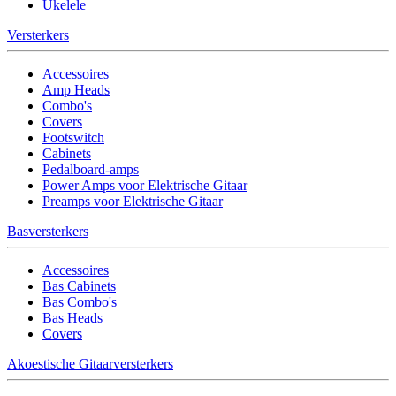
Ukelele
Versterkers
Accessoires
Amp Heads
Combo's
Covers
Footswitch
Cabinets
Pedalboard-amps
Power Amps voor Elektrische Gitaar
Preamps voor Elektrische Gitaar
Basversterkers
Accessoires
Bas Cabinets
Bas Combo's
Bas Heads
Covers
Akoestische Gitaarversterkers