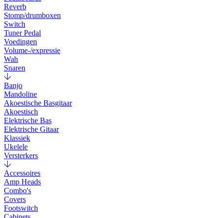
Reverb
Stomp/drumboxen
Switch
Tuner Pedal
Voedingen
Volume-/expressie
Wah
Snaren
Banjo
Mandoline
Akoestische Basgitaar
Akoestisch
Elektrische Bas
Elektrische Gitaar
Klassiek
Ukelele
Versterkers
Accessoires
Amp Heads
Combo's
Covers
Footswitch
Cabinets