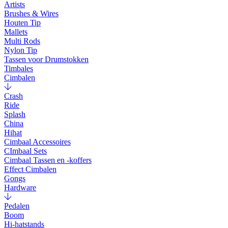
Artists
Brushes & Wires
Houten Tip
Mallets
Multi Rods
Nylon Tip
Tassen voor Drumstokken
Timbales
Cimbalen
Crash
Ride
Splash
China
Hihat
Cimbaal Accessoires
CImbaal Sets
Cimbaal Tassen en -koffers
Effect Cimbalen
Gongs
Hardware
Pedalen
Boom
Hi-hatstands