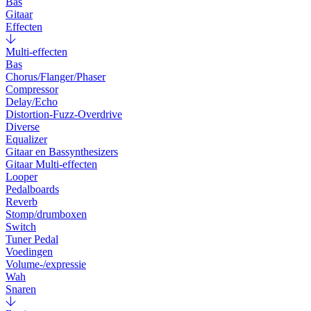
Bas
Gitaar
Effecten
Multi-effecten
Bas
Chorus/Flanger/Phaser
Compressor
Delay/Echo
Distortion-Fuzz-Overdrive
Diverse
Equalizer
Gitaar en Bassynthesizers
Gitaar Multi-effecten
Looper
Pedalboards
Reverb
Stomp/drumboxen
Switch
Tuner Pedal
Voedingen
Volume-/expressie
Wah
Snaren