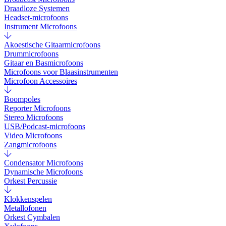
Draadloze Systemen
Headset-microfoons
Instrument Microfoons
Akoestische Gitaarmicrofoons
Drummicrofoons
Gitaar en Basmicrofoons
Microfoons voor Blaasinstrumenten
Microfoon Accessoires
Boompoles
Reporter Microfoons
Stereo Microfoons
USB/Podcast-microfoons
Video Microfoons
Zangmicrofoons
Condensator Microfoons
Dynamische Microfoons
Orkest Percussie
Klokkenspelen
Metallofonen
Orkest Cymbalen