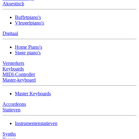
Akoestisch
Buffetpiano's
Vleugelpiano's
Digitaal
Home Piano's
Stage piano's
Versterkers
Keyboards
MIDI-Controller
Master-keyboard
Master Keyboards
Accordeons
Statieven
Instrumentenstatieven
Synths