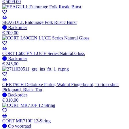
op
€
5099,00
voorraad
-
Wordt
verzonden
SEAGULL Entourage Folk Rustic Burst
wanneer
Niet
Backorder
beschikbaar
op
€
709,00
voorraad
-
Wordt
verzonden
CORT L60CEN LUCE Series Natural Gloss
wanneer
Niet
Backorder
beschikbaar
op
€
245,00
voorraad
-
Wordt
verzonden
GRETSCH Deltoluxe Parlor, Walnut Fingerboard, Tortoiseshell
wanneer
Pickguard, Black Top
beschikbaar
Niet
Backorder
op
€
310,00
voorraad
-
Wordt
verzonden
CORT MR710F 12-String
wanneer
Op
Op voorraad