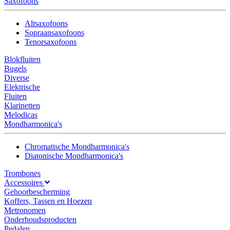
Saxofoons
Altsaxofoons
Sopraansaxofoons
Tenorsaxofoons
Blokfluiten
Bugels
Diverse
Elektrische
Fluiten
Klarinetten
Melodicas
Mondharmonica's
Chromatische Mondharmonica's
Diatonische Mondharmonica's
Trombones
Accessoires
Gehoorbescherming
Koffers, Tassen en Hoezen
Metronomen
Onderhoudsproducten
Pedalen