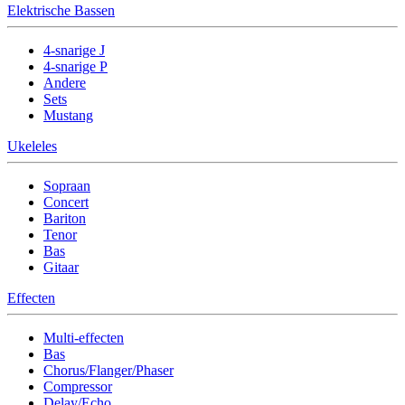
Elektrische Bassen
4-snarige J
4-snarige P
Andere
Sets
Mustang
Ukeleles
Sopraan
Concert
Bariton
Tenor
Bas
Gitaar
Effecten
Multi-effecten
Bas
Chorus/Flanger/Phaser
Compressor
Delay/Echo