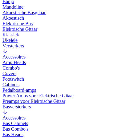
Banjo
Mandoline
Akoestische Basgitaar
Akoestisch
Elektrische Bas
Elektrische Gitaar
Klassiek
Ukelele
Versterkers
Accessoires
Amp Heads
Combo's
Covers
Footswitch
Cabinets
Pedalboard-amps
Power Amps voor Elektrische Gitaar
Preamps voor Elektrische Gitaar
Basversterkers
Accessoires
Bas Cabinets
Bas Combo's
Bas Heads