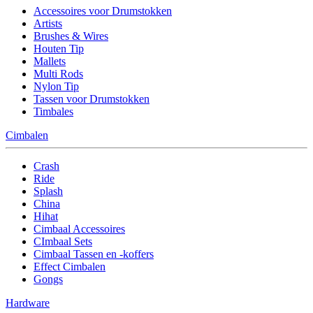
Accessoires voor Drumstokken
Artists
Brushes & Wires
Houten Tip
Mallets
Multi Rods
Nylon Tip
Tassen voor Drumstokken
Timbales
Cimbalen
Crash
Ride
Splash
China
Hihat
Cimbaal Accessoires
CImbaal Sets
Cimbaal Tassen en -koffers
Effect Cimbalen
Gongs
Hardware