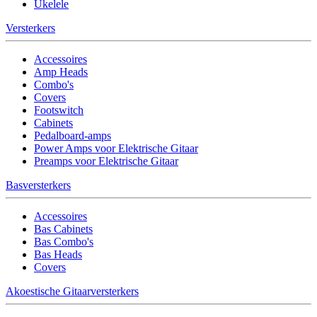
Ukelele
Versterkers
Accessoires
Amp Heads
Combo's
Covers
Footswitch
Cabinets
Pedalboard-amps
Power Amps voor Elektrische Gitaar
Preamps voor Elektrische Gitaar
Basversterkers
Accessoires
Bas Cabinets
Bas Combo's
Bas Heads
Covers
Akoestische Gitaarversterkers