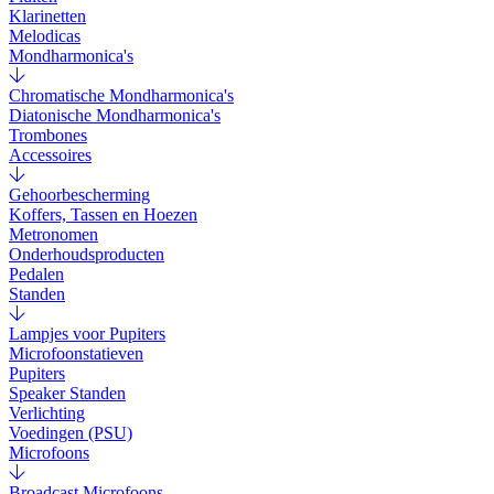
Klarinetten
Melodicas
Mondharmonica's
Chromatische Mondharmonica's
Diatonische Mondharmonica's
Trombones
Accessoires
Gehoorbescherming
Koffers, Tassen en Hoezen
Metronomen
Onderhoudsproducten
Pedalen
Standen
Lampjes voor Pupiters
Microfoonstatieven
Pupiters
Speaker Standen
Verlichting
Voedingen (PSU)
Microfoons
Broadcast Microfoons