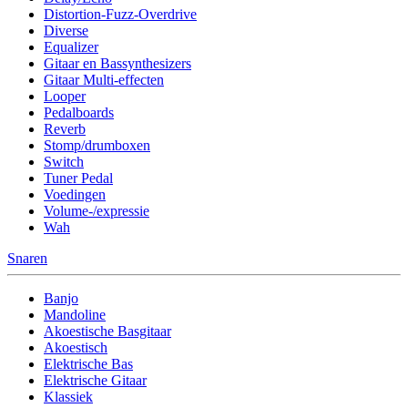
Distortion-Fuzz-Overdrive
Diverse
Equalizer
Gitaar en Bassynthesizers
Gitaar Multi-effecten
Looper
Pedalboards
Reverb
Stomp/drumboxen
Switch
Tuner Pedal
Voedingen
Volume-/expressie
Wah
Snaren
Banjo
Mandoline
Akoestische Basgitaar
Akoestisch
Elektrische Bas
Elektrische Gitaar
Klassiek