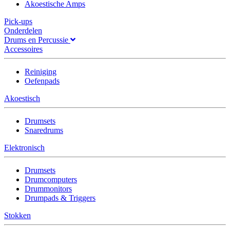
Akoestische Amps
Pick-ups
Onderdelen
Drums en Percussie
Accessoires
Reiniging
Oefenpads
Akoestisch
Drumsets
Snaredrums
Elektronisch
Drumsets
Drumcomputers
Drummonitors
Drumpads & Triggers
Stokken