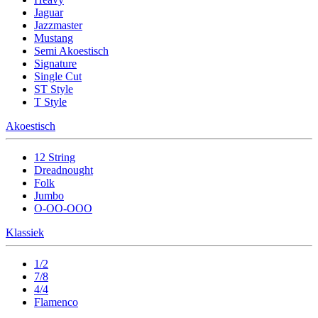
Jaguar
Jazzmaster
Mustang
Semi Akoestisch
Signature
Single Cut
ST Style
T Style
Akoestisch
12 String
Dreadnought
Folk
Jumbo
O-OO-OOO
Klassiek
1/2
7/8
4/4
Flamenco