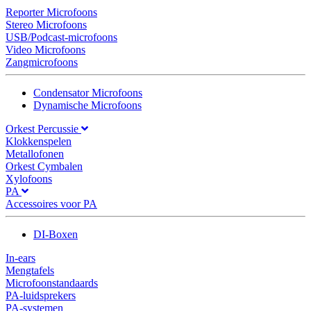
Reporter Microfoons
Stereo Microfoons
USB/Podcast-microfoons
Video Microfoons
Zangmicrofoons
Condensator Microfoons
Dynamische Microfoons
Orkest Percussie
Klokkenspelen
Metallofonen
Orkest Cymbalen
Xylofoons
PA
Accessoires voor PA
DI-Boxen
In-ears
Mengtafels
Microfoonstandaards
PA-luidsprekers
PA-systemen