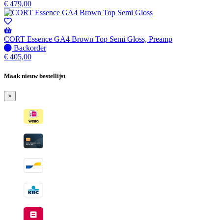
beschikbaar
voorraad
€
479,00
CORT Essence GA4 Brown Top Semi Gloss, Preamp
Niet
Backorder
op
€
405,00
voorraad
-
Maak nieuw bestellijst
Wordt
verzonden
×
wanneer
beschikbaar