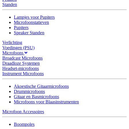
Standen
Lampjes voor Pupiters
Microfoonstatieven
Pupiters
Speaker Standen
Verlichting
Voedingen (PSU)
Microfoons
Broadcast Microfoons
Draadloze Systemen
Headset-microfoons
Instrument Microfoons
Akoestische Gitaarmicrofoons
Drummicrofoons
Gitaar en Basmicrofoons
Microfoons voor Blaasinstrumenten
Microfoon Accessoires
Boompoles