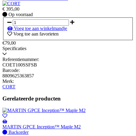
€
395,00
Op
Op voorraad
voorraad
Voeg toe aan winkelmandje
Voeg toe aan favorieten
€79,00
Specificaties
Referentienummer:
COET100SSFSB
Barcode:
8809625363857
Merk:
CORT
Gerelateerde producten
MARTIN GPCE Inception™ Maple M2
Niet
Backorder