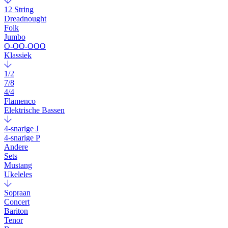
12 String
Dreadnought
Folk
Jumbo
O-OO-OOO
Klassiek
1/2
7/8
4/4
Flamenco
Elektrische Bassen
4-snarige J
4-snarige P
Andere
Sets
Mustang
Ukeleles
Sopraan
Concert
Bariton
Tenor