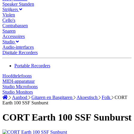
Speaker Standen
Strijkers
Violen
Cello's
Contrabassen
Snaren
Accessoires
Studio
Audio-interfaces
Digitale Recorders
Portable Recorders
Hoofdtelefoons
MIDI-apparatuur
Studio Microfoons
Studio Monitors
Aanbod
Gitaren en Basgitaren
Akoestisch
Folk
CORT
Earth 100 SSF Sunburst
CORT Earth 100 SSF Sunburst