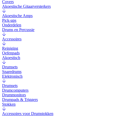
Covers
Akoestische Gitaarversterkers
Akoestische Amps
Pick-ups
Onderdelen
Drums en Percussie
Accessoires
Reiniging
Oefenpads
Akoestisch
Drumsets
Snaredrums
Elektronisch
Drumsets
Drumcomputers
Drummonitors
Drumpads & Triggers
Stokken
Accessoires voor Drumstokken