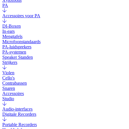
Xylofoons
PA
Accessoires voor PA
DI-Boxen
In-ears
Mengtafels
Microfoonstandaards
PA-luidsprekers
PA-systemen
Speaker Standen
Strijkers
Violen
Cello's
Contrabassen
Snaren
Accessoires
Studio
Audio-interfaces
Digitale Recorders
Portable Recorders