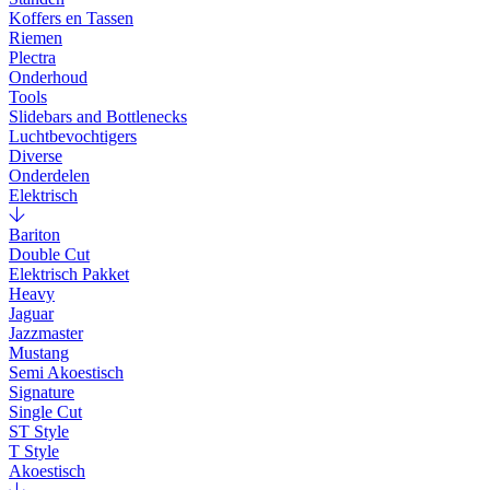
Koffers en Tassen
Riemen
Plectra
Onderhoud
Tools
Slidebars and Bottlenecks
Luchtbevochtigers
Diverse
Onderdelen
Elektrisch
Bariton
Double Cut
Elektrisch Pakket
Heavy
Jaguar
Jazzmaster
Mustang
Semi Akoestisch
Signature
Single Cut
ST Style
T Style
Akoestisch