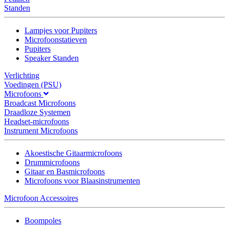
Standen
Lampjes voor Pupiters
Microfoonstatieven
Pupiters
Speaker Standen
Verlichting
Voedingen (PSU)
Microfoons
Broadcast Microfoons
Draadloze Systemen
Headset-microfoons
Instrument Microfoons
Akoestische Gitaarmicrofoons
Drummicrofoons
Gitaar en Basmicrofoons
Microfoons voor Blaasinstrumenten
Microfoon Accessoires
Boompoles