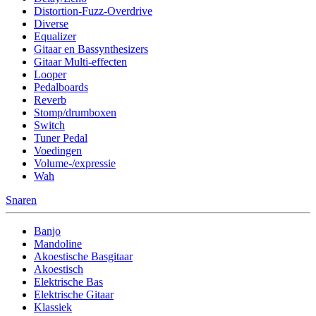
Distortion-Fuzz-Overdrive
Diverse
Equalizer
Gitaar en Bassynthesizers
Gitaar Multi-effecten
Looper
Pedalboards
Reverb
Stomp/drumboxen
Switch
Tuner Pedal
Voedingen
Volume-/expressie
Wah
Snaren
Banjo
Mandoline
Akoestische Basgitaar
Akoestisch
Elektrische Bas
Elektrische Gitaar
Klassiek