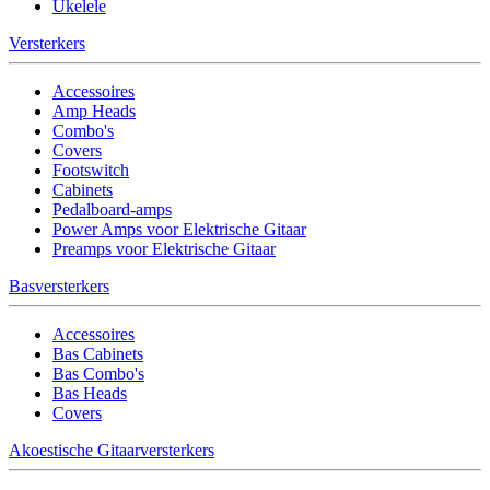
Ukelele
Versterkers
Accessoires
Amp Heads
Combo's
Covers
Footswitch
Cabinets
Pedalboard-amps
Power Amps voor Elektrische Gitaar
Preamps voor Elektrische Gitaar
Basversterkers
Accessoires
Bas Cabinets
Bas Combo's
Bas Heads
Covers
Akoestische Gitaarversterkers