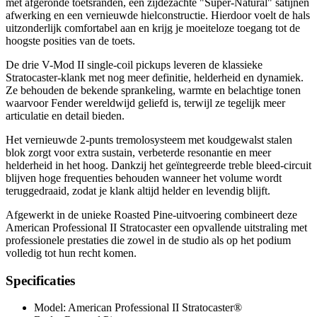
met afgeronde toetsranden, een zijdezachte "Super-Natural" satijnen
afwerking en een vernieuwde hielconstructie. Hierdoor voelt de hals
uitzonderlijk comfortabel aan en krijg je moeiteloze toegang tot de
hoogste posities van de toets.
De drie V-Mod II single-coil pickups leveren de klassieke
Stratocaster-klank met nog meer definitie, helderheid en dynamiek.
Ze behouden de bekende sprankeling, warmte en belachtige tonen
waarvoor Fender wereldwijd geliefd is, terwijl ze tegelijk meer
articulatie en detail bieden.
Het vernieuwde 2-punts tremolosysteem met koudgewalst stalen
blok zorgt voor extra sustain, verbeterde resonantie en meer
helderheid in het hoog. Dankzij het geïntegreerde treble bleed-circuit
blijven hoge frequenties behouden wanneer het volume wordt
teruggedraaid, zodat je klank altijd helder en levendig blijft.
Afgewerkt in de unieke Roasted Pine-uitvoering combineert deze
American Professional II Stratocaster een opvallende uitstraling met
professionele prestaties die zowel in de studio als op het podium
volledig tot hun recht komen.
Specificaties
Model: American Professional II Stratocaster®