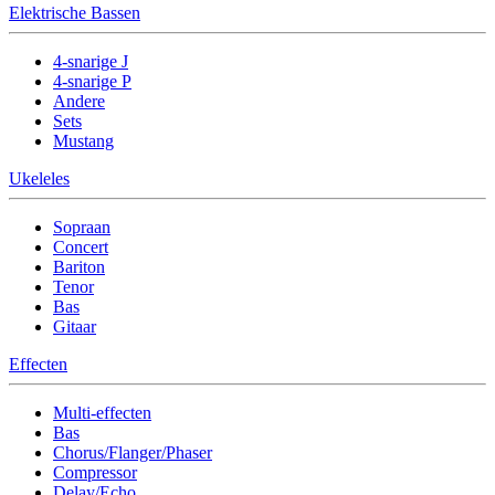
Elektrische Bassen
4-snarige J
4-snarige P
Andere
Sets
Mustang
Ukeleles
Sopraan
Concert
Bariton
Tenor
Bas
Gitaar
Effecten
Multi-effecten
Bas
Chorus/Flanger/Phaser
Compressor
Delay/Echo