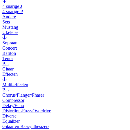
4-snarige J
4-snarige P
Andere
Sets
Mustang
Ukeleles
Sopraan
Concert
Bariton
Tenor
Bas
Gitaar
Effecten
Multi-effecten
Bas
Chorus/Flanger/Phaser
Compressor
Delay/Echo
Distortion-Fuzz-Overdrive
Diverse
Equalizer
Gitaar en Bassynthesizers