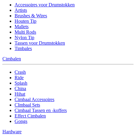
Accessoires voor Drumstokken
Artists
Brushes & Wires
Houten Tip
Mallets
Multi Rods
Nylon Tip
Tassen voor Drumstokken
Timbales
Cimbalen
Crash
Ride
Splash
China
Hihat
Cimbaal Accessoires
CImbaal Sets
Cimbaal Tassen en -koffers
Effect Cimbalen
Gongs
Hardware