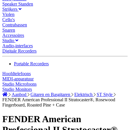
Speaker Standen
Strijkers
Violen
Cello's
Contrabassen
Snaren
Accessoires
Studio
Audio-interfaces
Digitale Recorders
Portable Recorders
Hoofdtelefoons
MIDI-apparatuur
Studio Microfoons
Studio Monitors
Aanbod
Gitaren en Basgitaren
Elektrisch
ST Style
FENDER American Professional II Stratocaster®, Rosewood
Fingerboard, Roasted Pine + Case
FENDER American
Professional II Stratocaster®,