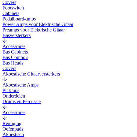
Covers
Footswitch
Cabinets
Pedalboard-amps
Power Amps voor Elektrische Gitaar
Preamps voor Elektrische Gitaar
Basversterkers
Accessoires
Bas Cabinets
Bas Combo's
Bas Heads
Covers
Akoestische Gitaarversterkers
Akoestische Amps
Pick-ups
Onderdelen
Drums en Percussie
Accessoires
Reiniging
Oefenpads
Akoestisch