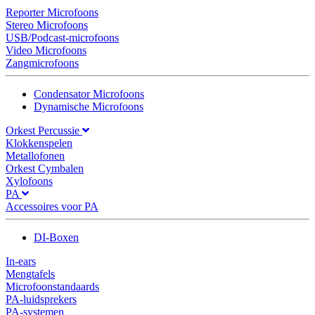
Reporter Microfoons
Stereo Microfoons
USB/Podcast-microfoons
Video Microfoons
Zangmicrofoons
Condensator Microfoons
Dynamische Microfoons
Orkest Percussie
Klokkenspelen
Metallofonen
Orkest Cymbalen
Xylofoons
PA
Accessoires voor PA
DI-Boxen
In-ears
Mengtafels
Microfoonstandaards
PA-luidsprekers
PA-systemen