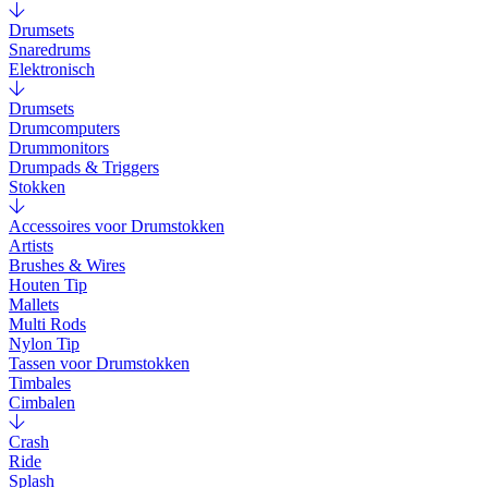
Drumsets
Snaredrums
Elektronisch
Drumsets
Drumcomputers
Drummonitors
Drumpads & Triggers
Stokken
Accessoires voor Drumstokken
Artists
Brushes & Wires
Houten Tip
Mallets
Multi Rods
Nylon Tip
Tassen voor Drumstokken
Timbales
Cimbalen
Crash
Ride
Splash