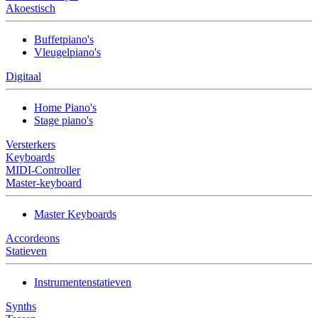
Akoestisch
Buffetpiano's
Vleugelpiano's
Digitaal
Home Piano's
Stage piano's
Versterkers
Keyboards
MIDI-Controller
Master-keyboard
Master Keyboards
Accordeons
Statieven
Instrumentenstatieven
Synths