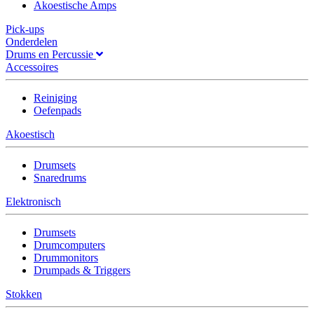
Akoestische Amps
Pick-ups
Onderdelen
Drums en Percussie
Accessoires
Reiniging
Oefenpads
Akoestisch
Drumsets
Snaredrums
Elektronisch
Drumsets
Drumcomputers
Drummonitors
Drumpads & Triggers
Stokken