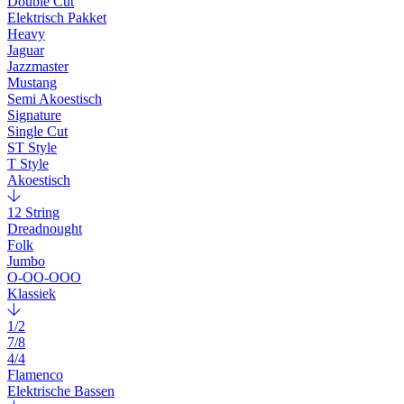
Double Cut
Elektrisch Pakket
Heavy
Jaguar
Jazzmaster
Mustang
Semi Akoestisch
Signature
Single Cut
ST Style
T Style
Akoestisch
12 String
Dreadnought
Folk
Jumbo
O-OO-OOO
Klassiek
1/2
7/8
4/4
Flamenco
Elektrische Bassen