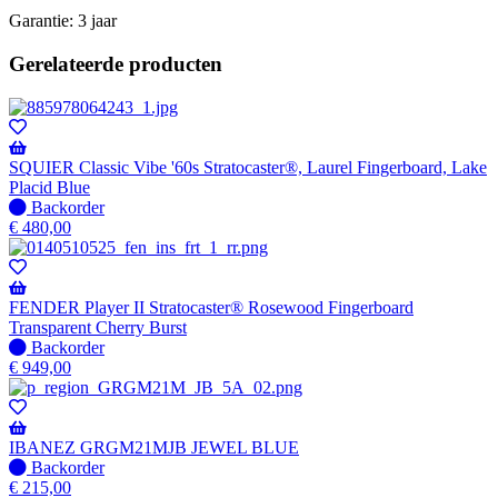
Garantie: 3 jaar
Gerelateerde producten
SQUIER Classic Vibe '60s Stratocaster®, Laurel Fingerboard, Lake
Placid Blue
Niet
Backorder
op
€
480,00
voorraad
-
Wordt
verzonden
FENDER Player II Stratocaster® Rosewood Fingerboard
wanneer
Transparent Cherry Burst
beschikbaar
Niet
Backorder
op
€
949,00
voorraad
-
Wordt
verzonden
IBANEZ GRGM21MJB JEWEL BLUE
wanneer
Niet
Backorder
beschikbaar
op
€
215,00