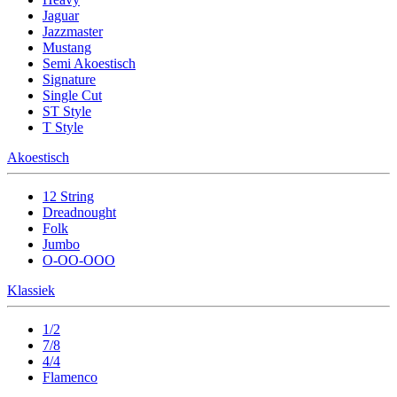
Jaguar
Jazzmaster
Mustang
Semi Akoestisch
Signature
Single Cut
ST Style
T Style
Akoestisch
12 String
Dreadnought
Folk
Jumbo
O-OO-OOO
Klassiek
1/2
7/8
4/4
Flamenco