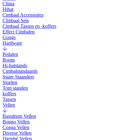
China
Hihat
Cimbaal Accessoires
CImbaal Sets
Cimbaal Tassen en -koffers
Effect Cimbalen
Gongs
Hardware
Pedalen
Boom
Hi-hatstands
Cimbalstandaards
Snare Staanders
Stoelen
Tom standen
koffers
Tassen
Vellen
Bassdrum Vellen
Bongo Vellen
Conga Vellen
Diverse Vellen
Djembé Vellen