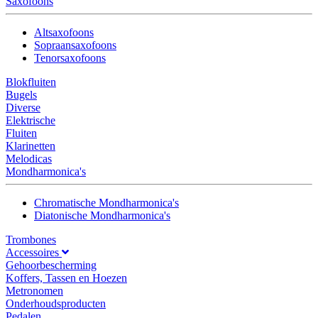
Saxofoons
Altsaxofoons
Sopraansaxofoons
Tenorsaxofoons
Blokfluiten
Bugels
Diverse
Elektrische
Fluiten
Klarinetten
Melodicas
Mondharmonica's
Chromatische Mondharmonica's
Diatonische Mondharmonica's
Trombones
Accessoires
Gehoorbescherming
Koffers, Tassen en Hoezen
Metronomen
Onderhoudsproducten
Pedalen