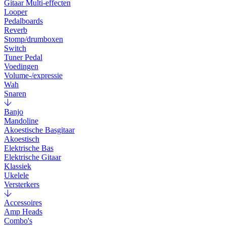
Gitaar Multi-effecten
Looper
Pedalboards
Reverb
Stomp/drumboxen
Switch
Tuner Pedal
Voedingen
Volume-/expressie
Wah
Snaren
Banjo
Mandoline
Akoestische Basgitaar
Akoestisch
Elektrische Bas
Elektrische Gitaar
Klassiek
Ukelele
Versterkers
Accessoires
Amp Heads
Combo's