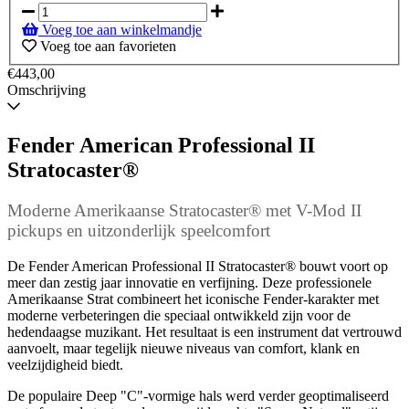
op
voorraad
Voeg toe aan winkelmandje
-
Voeg toe aan favorieten
Wordt
verzonden
€443,00
wanneer
Omschrijving
beschikbaar
Fender American Professional II
Stratocaster®
Moderne Amerikaanse Stratocaster® met V-Mod II
pickups en uitzonderlijk speelcomfort
De Fender American Professional II Stratocaster® bouwt voort op
meer dan zestig jaar innovatie en verfijning. Deze professionele
Amerikaanse Strat combineert het iconische Fender-karakter met
moderne verbeteringen die speciaal ontwikkeld zijn voor de
hedendaagse muzikant. Het resultaat is een instrument dat vertrouwd
aanvoelt, maar tegelijk nieuwe niveaus van comfort, klank en
veelzijdigheid biedt.
De populaire Deep "C"-vormige hals werd verder geoptimaliseerd