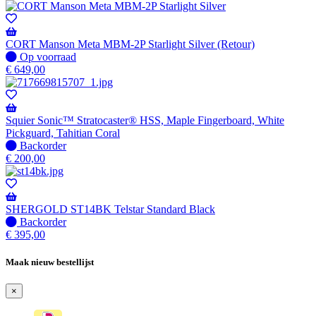
voorraad
-
Wordt
verzonden
CORT Manson Meta MBM-2P Starlight Silver (Retour)
wanneer
Op
Op voorraad
beschikbaar
voorraad
€
649,00
Squier Sonic™ Stratocaster® HSS, Maple Fingerboard, White
Pickguard, Tahitian Coral
Niet
Backorder
op
€
200,00
voorraad
-
Wordt
verzonden
SHERGOLD ST14BK Telstar Standard Black
wanneer
Niet
Backorder
beschikbaar
op
€
395,00
voorraad
-
Maak nieuw bestellijst
Wordt
verzonden
×
wanneer
beschikbaar