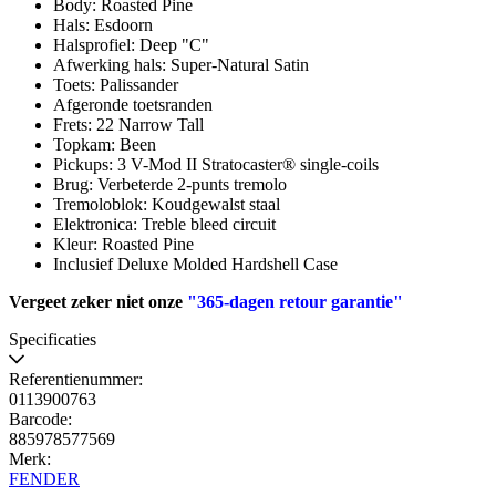
Body: Roasted Pine
Hals: Esdoorn
Halsprofiel: Deep "C"
Afwerking hals: Super-Natural Satin
Toets: Palissander
Afgeronde toetsranden
Frets: 22 Narrow Tall
Topkam: Been
Pickups: 3 V-Mod II Stratocaster® single-coils
Brug: Verbeterde 2-punts tremolo
Tremoloblok: Koudgewalst staal
Elektronica: Treble bleed circuit
Kleur: Roasted Pine
Inclusief Deluxe Molded Hardshell Case
Vergeet zeker niet onze
"365-dagen retour garantie"
Specificaties
Referentienummer:
0113900763
Barcode:
885978577569
Merk:
FENDER