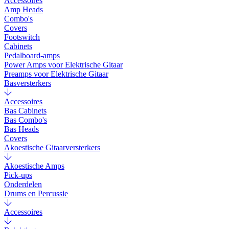
Accessoires
Amp Heads
Combo's
Covers
Footswitch
Cabinets
Pedalboard-amps
Power Amps voor Elektrische Gitaar
Preamps voor Elektrische Gitaar
Basversterkers
Accessoires
Bas Cabinets
Bas Combo's
Bas Heads
Covers
Akoestische Gitaarversterkers
Akoestische Amps
Pick-ups
Onderdelen
Drums en Percussie
Accessoires