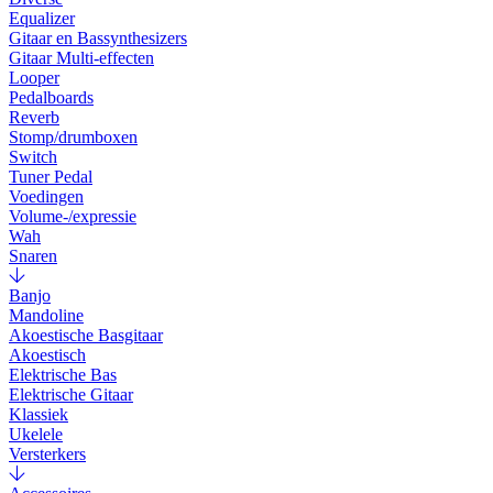
Equalizer
Gitaar en Bassynthesizers
Gitaar Multi-effecten
Looper
Pedalboards
Reverb
Stomp/drumboxen
Switch
Tuner Pedal
Voedingen
Volume-/expressie
Wah
Snaren
Banjo
Mandoline
Akoestische Basgitaar
Akoestisch
Elektrische Bas
Elektrische Gitaar
Klassiek
Ukelele
Versterkers