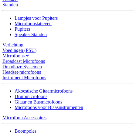
Standen
Lampjes voor Pupiters
Microfoonstatieven
Pupiters
Speaker Standen
Verlichting
Voedingen (PSU)
Microfoons
Broadcast Microfoons
Draadloze Systemen
Headset-microfoons
Instrument Microfoons
Akoestische Gitaarmicrofoons
Drummicrofoons
Gitaar en Basmicrofoons
Microfoons voor Blaasinstrumenten
Microfoon Accessoires
Boompoles