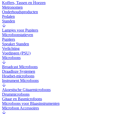
Koffers, Tassen en Hoezen
Metronomen
Onderhoudsproducten
Pedalen
Standen
Lampjes voor Pupiters
Microfoonstatieven
Pupiters
Speaker Standen
Verlichting
Voedingen (PSU)
Microfoons
Broadcast Microfoons
Draadloze Systemen
Headset-microfoons
Instrument Microfoons
Akoestische Gitaarmicrofoons
Drummicrofoons
Gitaar en Basmicrofoons
Microfoons voor Blaasinstrumenten
Microfoon Accessoires