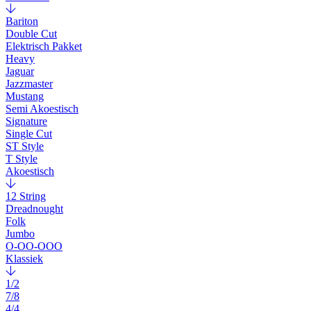
Bariton
Double Cut
Elektrisch Pakket
Heavy
Jaguar
Jazzmaster
Mustang
Semi Akoestisch
Signature
Single Cut
ST Style
T Style
Akoestisch
12 String
Dreadnought
Folk
Jumbo
O-OO-OOO
Klassiek
1/2
7/8
4/4