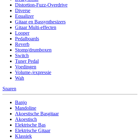
Distortion-Fuzz-Overdrive
Diverse
Equalizer
Gitaar en Bassynthesizers
Gitaar Multi-effecten
Looper
Pedalboards
Reverb
Stomp/drumboxen
Switch
Tuner Pedal
Voedingen
Volume-/expressie
Wah
Snaren
Banjo
Mandoline
Akoestische Basgitaar
Akoestisch
Elektrische Bas
Elektrische Gitaar
Klassiek