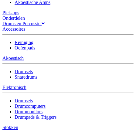
Akoestische Amps
Pick-ups
Onderdelen
Drums en Percussie
Accessoires
Reiniging
Oefenpads
Akoestisch
Drumsets
Snaredrums
Elektronisch
Drumsets
Drumcomputers
Drummonitors
Drumpads & Triggers
Stokken