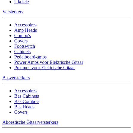
Ukelele
Versterkers
Accessoires
Amp Heads
Combo's
Covers
Footswitch
Cabinets
Pedalboard-amps
Power Amps voor Elektrische Gitaar
Preamps voor Elektrische Gitaar
Basversterkers
Accessoires
Bas Cabinets
Bas Combo's
Bas Heads
Covers
Akoestische Gitaarversterkers