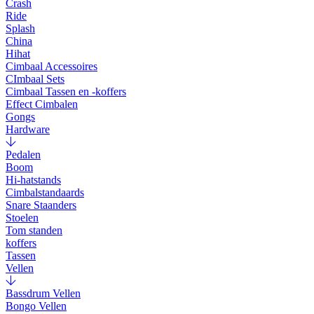
Crash
Ride
Splash
China
Hihat
Cimbaal Accessoires
CImbaal Sets
Cimbaal Tassen en -koffers
Effect Cimbalen
Gongs
Hardware
Pedalen
Boom
Hi-hatstands
Cimbalstandaards
Snare Staanders
Stoelen
Tom standen
koffers
Tassen
Vellen
Bassdrum Vellen
Bongo Vellen