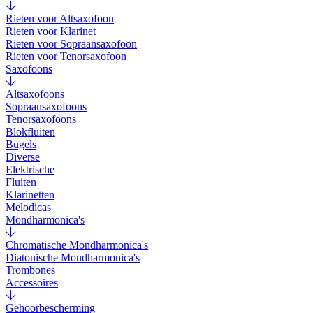
Rieten voor Altsaxofoon
Rieten voor Klarinet
Rieten voor Sopraansaxofoon
Rieten voor Tenorsaxofoon
Saxofoons
Altsaxofoons
Sopraansaxofoons
Tenorsaxofoons
Blokfluiten
Bugels
Diverse
Elektrische
Fluiten
Klarinetten
Melodicas
Mondharmonica's
Chromatische Mondharmonica's
Diatonische Mondharmonica's
Trombones
Accessoires
Gehoorbescherming