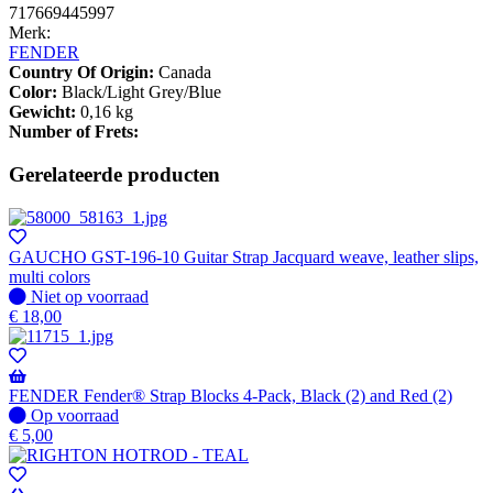
717669445997
Merk:
FENDER
Country Of Origin:
Canada
Color:
Black/Light Grey/Blue
Gewicht:
0,16 kg
Number of Frets:
Gerelateerde producten
GAUCHO GST-196-10 Guitar Strap Jacquard weave, leather slips,
multi colors
Niet
Niet op voorraad
op
€
18,00
voorraad
FENDER Fender® Strap Blocks 4-Pack, Black (2) and Red (2)
Op
Op voorraad
voorraad
€
5,00