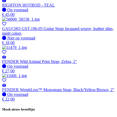
RIGHTON HOTROD - TEAL
Op
Op voorraad
voorraad
€
45,00
GAUCHO GST-196-05 Guitar Strap Jacquard weave, leather slips,
multi colors
Niet
Niet op voorraad
op
€
18,00
voorraad
FENDER Wild Animal Print Strap, Zebra, 2"
Op
Op voorraad
voorraad
€
27,00
FENDER WeighLess™ Monogram Strap, Black/Yellow/Brown, 2"
Op
Op voorraad
voorraad
€
22,00
Maak nieuw bestellijst