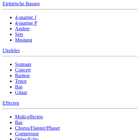
Elektrische Bassen
4-snarige J
4-snarige P
Andere
Sets
Mustang
Ukeleles
Sopraan
Concert
Bariton
Tenor
Bas
Gitaar
Effecten
Multi-effecten
Bas
Chorus/Flanger/Phaser
Compressor
Delay/Echo