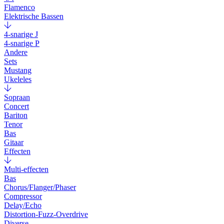
Flamenco
Elektrische Bassen
4-snarige J
4-snarige P
Andere
Sets
Mustang
Ukeleles
Sopraan
Concert
Bariton
Tenor
Bas
Gitaar
Effecten
Multi-effecten
Bas
Chorus/Flanger/Phaser
Compressor
Delay/Echo
Distortion-Fuzz-Overdrive
Diverse