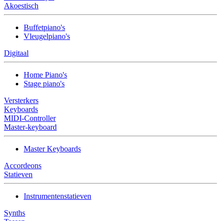
Akoestisch
Buffetpiano's
Vleugelpiano's
Digitaal
Home Piano's
Stage piano's
Versterkers
Keyboards
MIDI-Controller
Master-keyboard
Master Keyboards
Accordeons
Statieven
Instrumentenstatieven
Synths