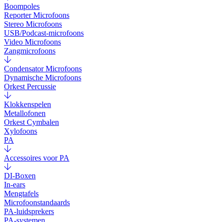
Boompoles
Reporter Microfoons
Stereo Microfoons
USB/Podcast-microfoons
Video Microfoons
Zangmicrofoons
Condensator Microfoons
Dynamische Microfoons
Orkest Percussie
Klokkenspelen
Metallofonen
Orkest Cymbalen
Xylofoons
PA
Accessoires voor PA
DI-Boxen
In-ears
Mengtafels
Microfoonstandaards
PA-luidsprekers
PA-systemen