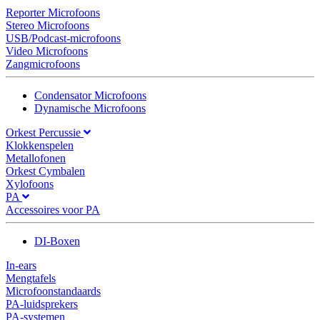
Reporter Microfoons
Stereo Microfoons
USB/Podcast-microfoons
Video Microfoons
Zangmicrofoons
Condensator Microfoons
Dynamische Microfoons
Orkest Percussie
Klokkenspelen
Metallofonen
Orkest Cymbalen
Xylofoons
PA
Accessoires voor PA
DI-Boxen
In-ears
Mengtafels
Microfoonstandaards
PA-luidsprekers
PA-systemen