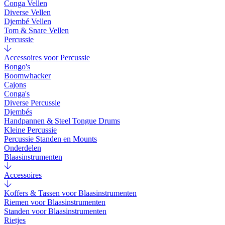
Conga Vellen
Diverse Vellen
Djembé Vellen
Tom & Snare Vellen
Percussie
Accessoires voor Percussie
Bongo's
Boomwhacker
Cajons
Conga's
Diverse Percussie
Djembés
Handpannen & Steel Tongue Drums
Kleine Percussie
Percussie Standen en Mounts
Onderdelen
Blaasinstrumenten
Accessoires
Koffers & Tassen voor Blaasinstrumenten
Riemen voor Blaasinstrumenten
Standen voor Blaasinstrumenten
Rietjes