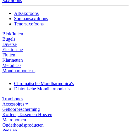
Saxofoons
Altsaxofoons
Sopraansaxofoons
Tenorsaxofoons
Blokfluiten
Bugels
Diverse
Elektrische
Fluiten
Klarinetten
Melodicas
Mondharmonica's
Chromatische Mondharmonica's
Diatonische Mondharmonica's
Trombones
Accessoires
Gehoorbescherming
Koffers, Tassen en Hoezen
Metronomen
Onderhoudsproducten
Pedalen