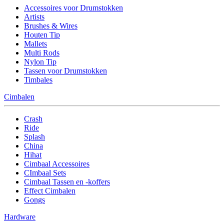
Accessoires voor Drumstokken
Artists
Brushes & Wires
Houten Tip
Mallets
Multi Rods
Nylon Tip
Tassen voor Drumstokken
Timbales
Cimbalen
Crash
Ride
Splash
China
Hihat
Cimbaal Accessoires
CImbaal Sets
Cimbaal Tassen en -koffers
Effect Cimbalen
Gongs
Hardware