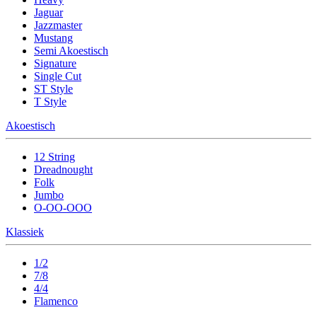
Jaguar
Jazzmaster
Mustang
Semi Akoestisch
Signature
Single Cut
ST Style
T Style
Akoestisch
12 String
Dreadnought
Folk
Jumbo
O-OO-OOO
Klassiek
1/2
7/8
4/4
Flamenco