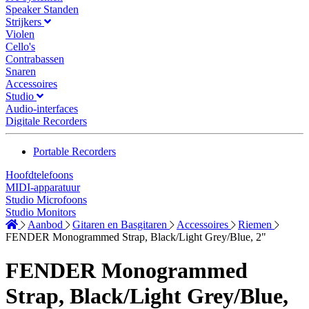
Speaker Standen
Strijkers
Violen
Cello's
Contrabassen
Snaren
Accessoires
Studio
Audio-interfaces
Digitale Recorders
Portable Recorders
Hoofdtelefoons
MIDI-apparatuur
Studio Microfoons
Studio Monitors
Aanbod
Gitaren en Basgitaren
Accessoires
Riemen
FENDER Monogrammed Strap, Black/Light Grey/Blue, 2"
FENDER Monogrammed
Strap, Black/Light Grey/Blue,