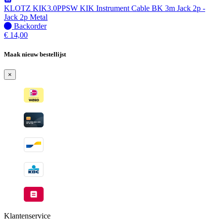
verzonden
KLOTZ KIK3.0PPSW KIK Instrument Cable BK 3m Jack 2p -
wanneer
Jack 2p Metal
beschikbaar
Niet
Backorder
op
€
14,00
voorraad
-
Maak nieuw bestellijst
Wordt
verzonden
×
wanneer
beschikbaar
Klantenservice