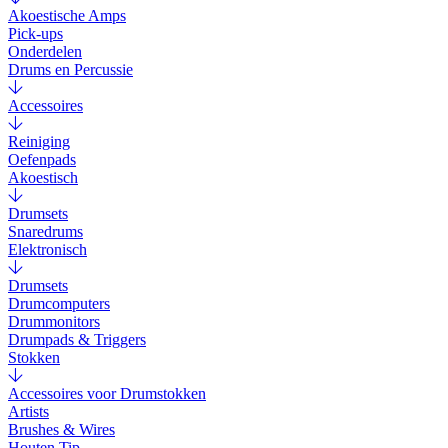
Akoestische Amps
Pick-ups
Onderdelen
Drums en Percussie
Accessoires
Reiniging
Oefenpads
Akoestisch
Drumsets
Snaredrums
Elektronisch
Drumsets
Drumcomputers
Drummonitors
Drumpads & Triggers
Stokken
Accessoires voor Drumstokken
Artists
Brushes & Wires
Houten Tip