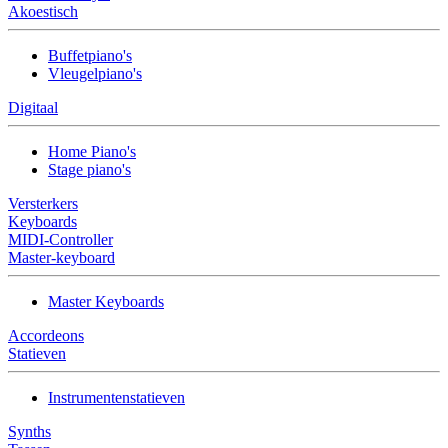
Akoestisch
Buffetpiano's
Vleugelpiano's
Digitaal
Home Piano's
Stage piano's
Versterkers
Keyboards
MIDI-Controller
Master-keyboard
Master Keyboards
Accordeons
Statieven
Instrumentenstatieven
Synths