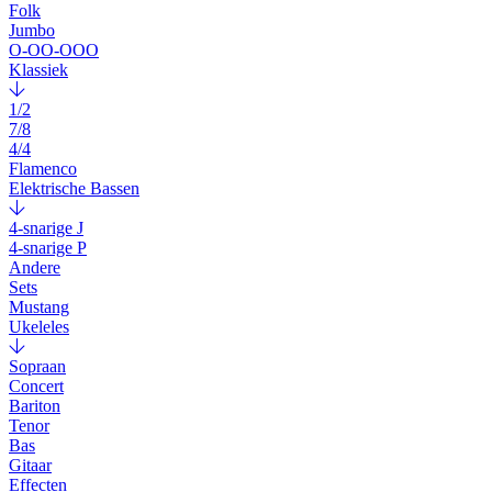
Folk
Jumbo
O-OO-OOO
Klassiek
1/2
7/8
4/4
Flamenco
Elektrische Bassen
4-snarige J
4-snarige P
Andere
Sets
Mustang
Ukeleles
Sopraan
Concert
Bariton
Tenor
Bas
Gitaar
Effecten