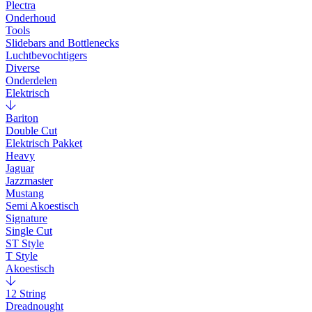
Plectra
Onderhoud
Tools
Slidebars and Bottlenecks
Luchtbevochtigers
Diverse
Onderdelen
Elektrisch
Bariton
Double Cut
Elektrisch Pakket
Heavy
Jaguar
Jazzmaster
Mustang
Semi Akoestisch
Signature
Single Cut
ST Style
T Style
Akoestisch
12 String
Dreadnought