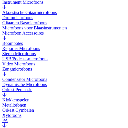
Instrument Microfoons
Akoestische Gitaarmicrofoons
Drummicrofoons
Gitaar en Basmicrofoons
Microfoons voor Blaasinstrumenten
Microfoon Accessoires
Boompoles
Reporter Microfoons
Stereo Microfoons
USB/Podcast-microfoons
Video Microfoons
Zangmicrofoons
Condensator Microfoons
Dynamische Microfoons
Orkest Percussie
Klokkenspelen
Metallofonen
Orkest Cymbalen
Xylofoons
PA