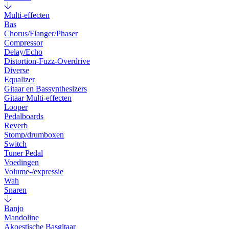
Multi-effecten
Bas
Chorus/Flanger/Phaser
Compressor
Delay/Echo
Distortion-Fuzz-Overdrive
Diverse
Equalizer
Gitaar en Bassynthesizers
Gitaar Multi-effecten
Looper
Pedalboards
Reverb
Stomp/drumboxen
Switch
Tuner Pedal
Voedingen
Volume-/expressie
Wah
Snaren
Banjo
Mandoline
Akoestische Basgitaar