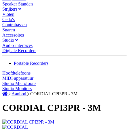
Speaker Standen
Strijkers
Violen
Cello's
Contrabassen
Snaren
Accessoires
Studio
Audio-interfaces
Digitale Recorders
Portable Recorders
Hoofdtelefoons
MIDI-apparatuur
Studio Microfoons
Studio Monitors
Aanbod
CORDIAL CPI3PR - 3M
CORDIAL CPI3PR - 3M