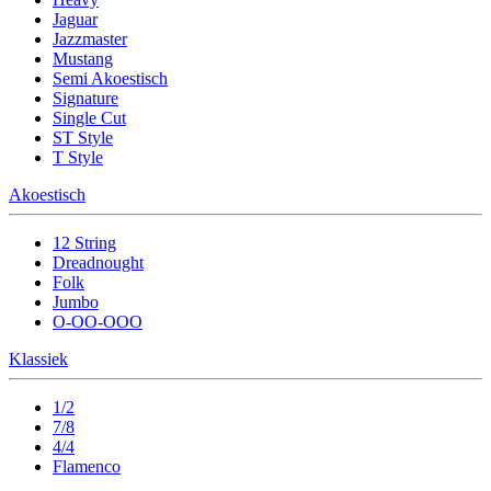
Jaguar
Jazzmaster
Mustang
Semi Akoestisch
Signature
Single Cut
ST Style
T Style
Akoestisch
12 String
Dreadnought
Folk
Jumbo
O-OO-OOO
Klassiek
1/2
7/8
4/4
Flamenco