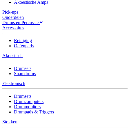
Akoestische Amps
Pick-ups
Onderdelen
Drums en Percussie
Accessoires
Reiniging
Oefenpads
Akoestisch
Drumsets
Snaredrums
Elektronisch
Drumsets
Drumcomputers
Drummonitors
Drumpads & Triggers
Stokken