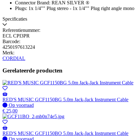
Connector Brand: REAN SILVER ®
Plugs: 1x 1/4"" Plug stereo - 1x 1/4"" Plug right angle mono
Specificaties
Referentienummer:
ECL CPI3PR
Barcode:
4250197613224
Merk:
CORDIAL
Gerelateerde producten
RED'S MUSIC GCF1150BG 5.0m Jack-Jack Instrument Cable
Op
Op voorraad
voorraad
€
25,00
RED'S MUSIC GCF1150BO 5.0m Jack-Jack Instrument Cable
Op
Op voorraad