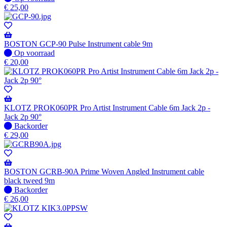
voorraad
€
25,00
BOSTON GCP-90 Pulse Instrument cable 9m
Op
Op voorraad
voorraad
€
20,00
KLOTZ PROK060PR Pro Artist Instrument Cable 6m Jack 2p -
Jack 2p 90°
Niet
Backorder
op
€
29,00
voorraad
-
Wordt
verzonden
BOSTON GCRB-90A Prime Woven Angled Instrument cable
wanneer
black tweed 9m
beschikbaar
Niet
Backorder
op
€
26,00
voorraad
-
Wordt