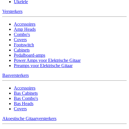
Ukelele
Versterkers
Accessoires
Amp Heads
Combo's
Covers
Footswitch
Cabinets
Pedalboard-amps
Power Amps voor Elektrische Gitaar
Preamps voor Elektrische Gitaar
Basversterkers
Accessoires
Bas Cabinets
Bas Combo's
Bas Heads
Covers
Akoestische Gitaarversterkers