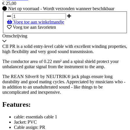
€
25,00
Niet
Niet op voorraad - Wordt verzonden wanneer beschikbaar
op
voorraad
Voeg toe aan winkelmandje
-
Voeg toe aan favorieten
Wordt
verzonden
Omschrijving
wanneer
beschikbaar
CII PR is a solid entry-level cable with excellent winding properties,
high flexibility and very good sound transmission.
The conductor area of 0.22 mm² and a spiral shield protect your
unbalanced guitar signal from the instrument to the amp.
The REAN Silver® by NEUTRIK® jack plugs ensure long
durability and good mating cycles. Appreciated by musicians who -
in addition to an unadulterated sound - like things to be
uncomplicated and inexpensive.
Features:
cable: essentials cable 1
Jacket: PVC
Cable assign: PR