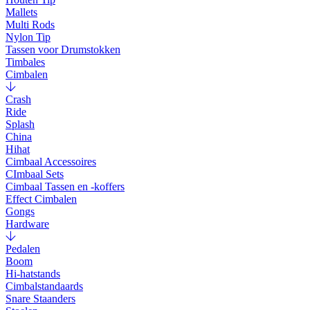
Mallets
Multi Rods
Nylon Tip
Tassen voor Drumstokken
Timbales
Cimbalen
Crash
Ride
Splash
China
Hihat
Cimbaal Accessoires
CImbaal Sets
Cimbaal Tassen en -koffers
Effect Cimbalen
Gongs
Hardware
Pedalen
Boom
Hi-hatstands
Cimbalstandaards
Snare Staanders