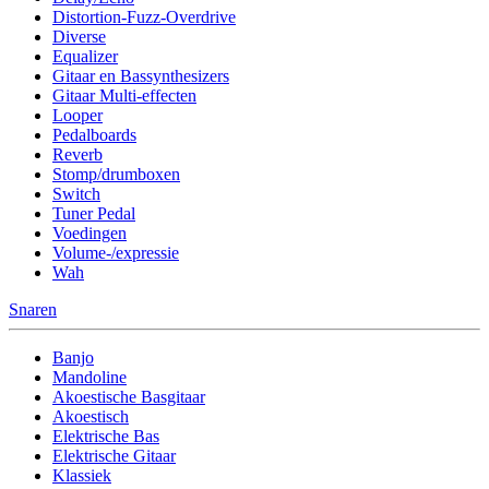
Distortion-Fuzz-Overdrive
Diverse
Equalizer
Gitaar en Bassynthesizers
Gitaar Multi-effecten
Looper
Pedalboards
Reverb
Stomp/drumboxen
Switch
Tuner Pedal
Voedingen
Volume-/expressie
Wah
Snaren
Banjo
Mandoline
Akoestische Basgitaar
Akoestisch
Elektrische Bas
Elektrische Gitaar
Klassiek