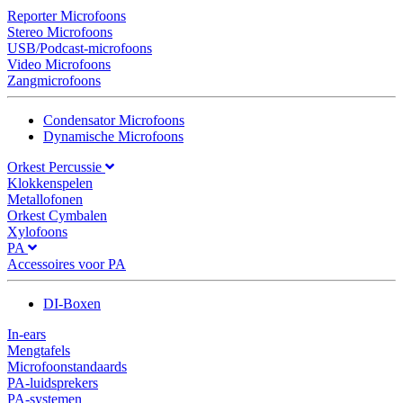
Reporter Microfoons
Stereo Microfoons
USB/Podcast-microfoons
Video Microfoons
Zangmicrofoons
Condensator Microfoons
Dynamische Microfoons
Orkest Percussie
Klokkenspelen
Metallofonen
Orkest Cymbalen
Xylofoons
PA
Accessoires voor PA
DI-Boxen
In-ears
Mengtafels
Microfoonstandaards
PA-luidsprekers
PA-systemen