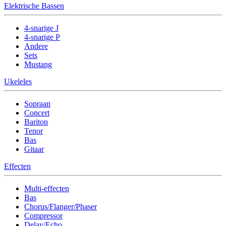
Elektrische Bassen
4-snarige J
4-snarige P
Andere
Sets
Mustang
Ukeleles
Sopraan
Concert
Bariton
Tenor
Bas
Gitaar
Effecten
Multi-effecten
Bas
Chorus/Flanger/Phaser
Compressor
Delay/Echo