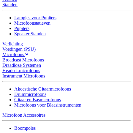
Standen
Lampjes voor Pupiters
Microfoonstatieven
Pupiters
Speaker Standen
Verlichting
Voedingen (PSU)
Microfoons
Broadcast Microfoons
Draadloze Systemen
Headset-microfoons
Instrument Microfoons
Akoestische Gitaarmicrofoons
Drummicrofoons
Gitaar en Basmicrofoons
Microfoons voor Blaasinstrumenten
Microfoon Accessoires
Boompoles