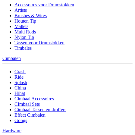
Accessoires voor Drumstokken
Artists
Brushes & Wires
Houten Tip
Mallets
Multi Rods
Nylon Tip
Tassen voor Drumstokken
Timbales
Cimbalen
Crash
Ride
Splash
China
Hihat
Cimbaal Accessoires
CImbaal Sets
Cimbaal Tassen en -koffers
Effect Cimbalen
Gongs
Hardware