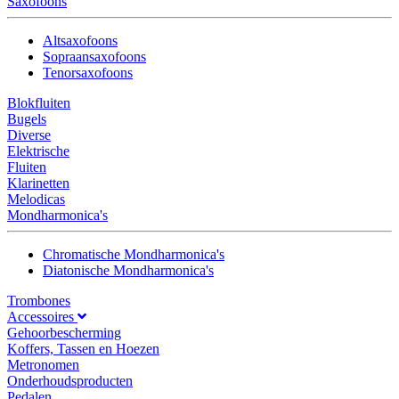
Saxofoons
Altsaxofoons
Sopraansaxofoons
Tenorsaxofoons
Blokfluiten
Bugels
Diverse
Elektrische
Fluiten
Klarinetten
Melodicas
Mondharmonica's
Chromatische Mondharmonica's
Diatonische Mondharmonica's
Trombones
Accessoires
Gehoorbescherming
Koffers, Tassen en Hoezen
Metronomen
Onderhoudsproducten
Pedalen