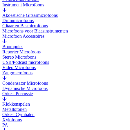
Instrument Microfoons
Akoestische Gitaarmicrofoons
Drummicrofoons
Gitaar en Basmicrofoons
Microfoons voor Blaasinstrumenten
Microfoon Accessoires
Boompoles
Reporter Microfoons
Stereo Microfoons
USB/Podcast-microfoons
Video Microfoons
Zangmicrofoons
Condensator Microfoons
Dynamische Microfoons
Orkest Percussie
Klokkenspelen
Metallofonen
Orkest Cymbalen
Xylofoons
PA