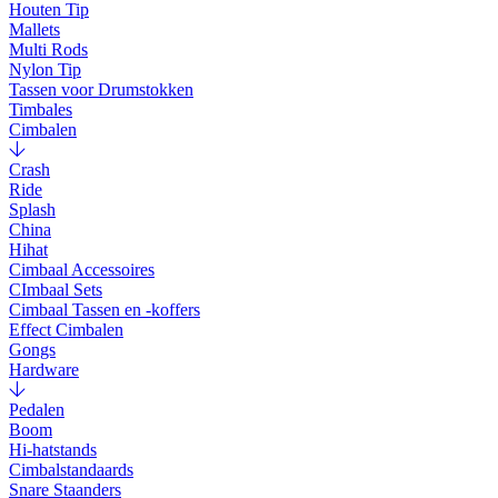
Houten Tip
Mallets
Multi Rods
Nylon Tip
Tassen voor Drumstokken
Timbales
Cimbalen
Crash
Ride
Splash
China
Hihat
Cimbaal Accessoires
CImbaal Sets
Cimbaal Tassen en -koffers
Effect Cimbalen
Gongs
Hardware
Pedalen
Boom
Hi-hatstands
Cimbalstandaards
Snare Staanders