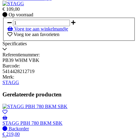
€
109,00
Op
Op voorraad
voorraad
Voeg toe aan winkelmandje
Voeg toe aan favorieten
Specificaties
Referentienummer:
PB39 WHM VBK
Barcode:
5414428212719
Merk:
STAGG
Gerelateerde producten
STAGG PBH 780 BKM SBK
Niet
Backorder
op
€
219,00