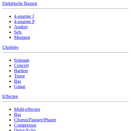
Elektrische Bassen
4-snarige J
4-snarige P
Andere
Sets
Mustang
Ukeleles
Sopraan
Concert
Bariton
Tenor
Bas
Gitaar
Effecten
Multi-effecten
Bas
Chorus/Flanger/Phaser
Compressor
Delay/Echo