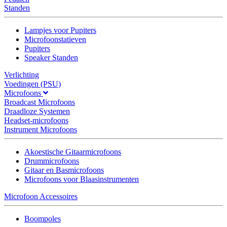
Standen
Lampjes voor Pupiters
Microfoonstatieven
Pupiters
Speaker Standen
Verlichting
Voedingen (PSU)
Microfoons
Broadcast Microfoons
Draadloze Systemen
Headset-microfoons
Instrument Microfoons
Akoestische Gitaarmicrofoons
Drummicrofoons
Gitaar en Basmicrofoons
Microfoons voor Blaasinstrumenten
Microfoon Accessoires
Boompoles