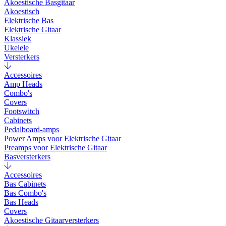
Akoestische Basgitaar
Akoestisch
Elektrische Bas
Elektrische Gitaar
Klassiek
Ukelele
Versterkers
Accessoires
Amp Heads
Combo's
Covers
Footswitch
Cabinets
Pedalboard-amps
Power Amps voor Elektrische Gitaar
Preamps voor Elektrische Gitaar
Basversterkers
Accessoires
Bas Cabinets
Bas Combo's
Bas Heads
Covers
Akoestische Gitaarversterkers