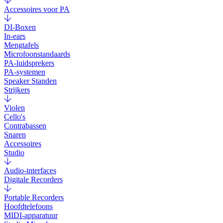
Accessoires voor PA
DI-Boxen
In-ears
Mengtafels
Microfoonstandaards
PA-luidsprekers
PA-systemen
Speaker Standen
Strijkers
Violen
Cello's
Contrabassen
Snaren
Accessoires
Studio
Audio-interfaces
Digitale Recorders
Portable Recorders
Hoofdtelefoons
MIDI-apparatuur