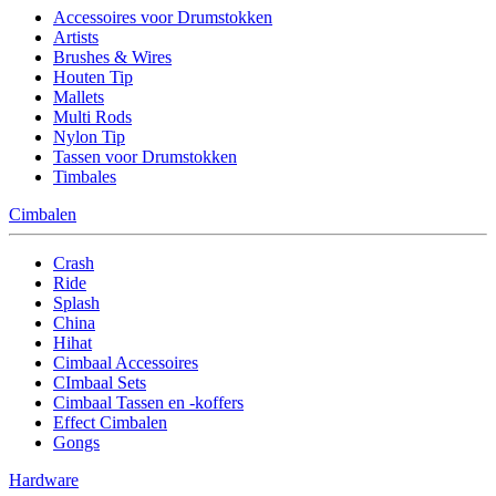
Accessoires voor Drumstokken
Artists
Brushes & Wires
Houten Tip
Mallets
Multi Rods
Nylon Tip
Tassen voor Drumstokken
Timbales
Cimbalen
Crash
Ride
Splash
China
Hihat
Cimbaal Accessoires
CImbaal Sets
Cimbaal Tassen en -koffers
Effect Cimbalen
Gongs
Hardware