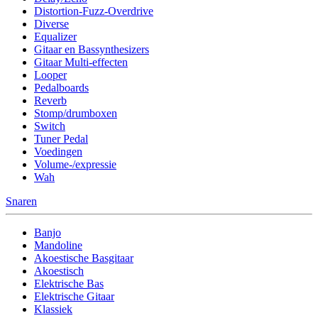
Distortion-Fuzz-Overdrive
Diverse
Equalizer
Gitaar en Bassynthesizers
Gitaar Multi-effecten
Looper
Pedalboards
Reverb
Stomp/drumboxen
Switch
Tuner Pedal
Voedingen
Volume-/expressie
Wah
Snaren
Banjo
Mandoline
Akoestische Basgitaar
Akoestisch
Elektrische Bas
Elektrische Gitaar
Klassiek