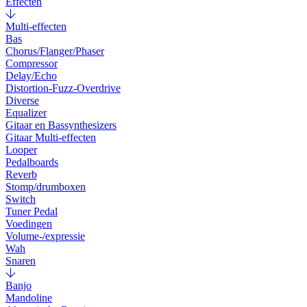
Effecten
Multi-effecten
Bas
Chorus/Flanger/Phaser
Compressor
Delay/Echo
Distortion-Fuzz-Overdrive
Diverse
Equalizer
Gitaar en Bassynthesizers
Gitaar Multi-effecten
Looper
Pedalboards
Reverb
Stomp/drumboxen
Switch
Tuner Pedal
Voedingen
Volume-/expressie
Wah
Snaren
Banjo
Mandoline