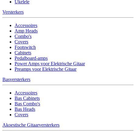
Ukelele
Versterkers
Accessoires
Amp Heads
Combo's
Covers
Footswitch
Cabinets
Pedalboard-amps
Power Amps voor Elektrische Gitaar
Preamps voor Elektrische Gitaar
Basversterkers
Accessoires
Bas Cabinets
Bas Combo's
Bas Heads
Covers
Akoestische Gitaarversterkers