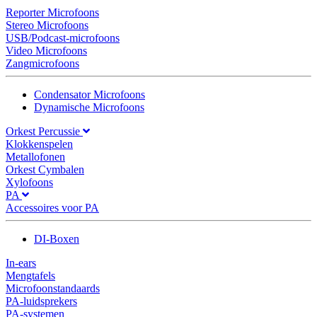
Reporter Microfoons
Stereo Microfoons
USB/Podcast-microfoons
Video Microfoons
Zangmicrofoons
Condensator Microfoons
Dynamische Microfoons
Orkest Percussie
Klokkenspelen
Metallofonen
Orkest Cymbalen
Xylofoons
PA
Accessoires voor PA
DI-Boxen
In-ears
Mengtafels
Microfoonstandaards
PA-luidsprekers
PA-systemen