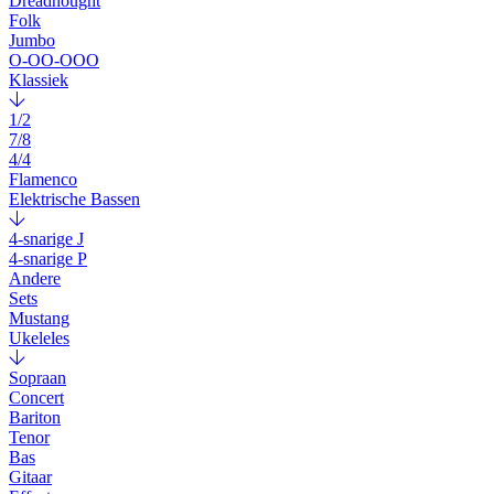
Dreadnought
Folk
Jumbo
O-OO-OOO
Klassiek
1/2
7/8
4/4
Flamenco
Elektrische Bassen
4-snarige J
4-snarige P
Andere
Sets
Mustang
Ukeleles
Sopraan
Concert
Bariton
Tenor
Bas
Gitaar