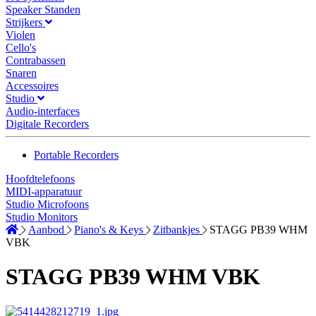
Speaker Standen
Strijkers
Violen
Cello's
Contrabassen
Snaren
Accessoires
Studio
Audio-interfaces
Digitale Recorders
Portable Recorders
Hoofdtelefoons
MIDI-apparatuur
Studio Microfoons
Studio Monitors
Aanbod
Piano's & Keys
Zitbankjes
STAGG PB39 WHM
VBK
STAGG PB39 WHM VBK