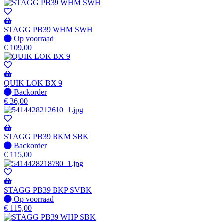
voorraad
-
Wordt
verzonden
STAGG PB39 WHM SWH
wanneer
Op
Op voorraad
beschikbaar
voorraad
€
109,00
QUIK LOK BX 9
Niet
Backorder
op
€
36,00
voorraad
-
Wordt
verzonden
STAGG PB39 BKM SBK
wanneer
Niet
Backorder
beschikbaar
op
€
115,00
voorraad
-
Wordt
verzonden
STAGG PB39 BKP SVBK
wanneer
Op
Op voorraad
beschikbaar
voorraad
€
115,00