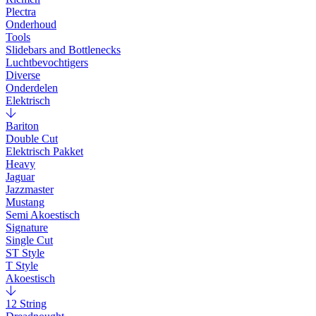
Plectra
Onderhoud
Tools
Slidebars and Bottlenecks
Luchtbevochtigers
Diverse
Onderdelen
Elektrisch
Bariton
Double Cut
Elektrisch Pakket
Heavy
Jaguar
Jazzmaster
Mustang
Semi Akoestisch
Signature
Single Cut
ST Style
T Style
Akoestisch
12 String