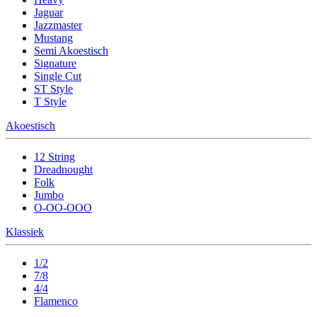
Jaguar
Jazzmaster
Mustang
Semi Akoestisch
Signature
Single Cut
ST Style
T Style
Akoestisch
12 String
Dreadnought
Folk
Jumbo
O-OO-OOO
Klassiek
1/2
7/8
4/4
Flamenco