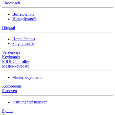
Akoestisch
Buffetpiano's
Vleugelpiano's
Digitaal
Home Piano's
Stage piano's
Versterkers
Keyboards
MIDI-Controller
Master-keyboard
Master Keyboards
Accordeons
Statieven
Instrumentenstatieven
Synths