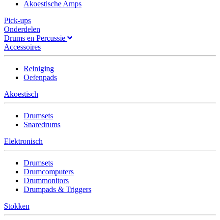
Akoestische Amps
Pick-ups
Onderdelen
Drums en Percussie
Accessoires
Reiniging
Oefenpads
Akoestisch
Drumsets
Snaredrums
Elektronisch
Drumsets
Drumcomputers
Drummonitors
Drumpads & Triggers
Stokken