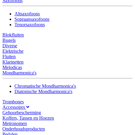
Saxofoons
Altsaxofoons
Sopraansaxofoons
Tenorsaxofoons
Blokfluiten
Bugels
Diverse
Elektrische
Fluiten
Klarinetten
Melodicas
Mondharmonica's
Chromatische Mondharmonica's
Diatonische Mondharmonica's
Trombones
Accessoires
Gehoorbescherming
Koffers, Tassen en Hoezen
Metronomen
Onderhoudsproducten
Pedalen