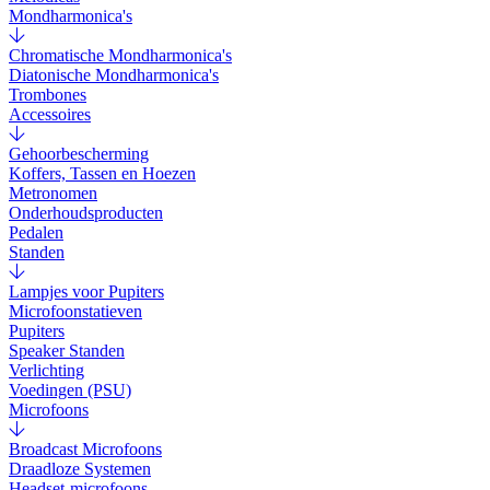
Mondharmonica's
Chromatische Mondharmonica's
Diatonische Mondharmonica's
Trombones
Accessoires
Gehoorbescherming
Koffers, Tassen en Hoezen
Metronomen
Onderhoudsproducten
Pedalen
Standen
Lampjes voor Pupiters
Microfoonstatieven
Pupiters
Speaker Standen
Verlichting
Voedingen (PSU)
Microfoons
Broadcast Microfoons
Draadloze Systemen
Headset-microfoons