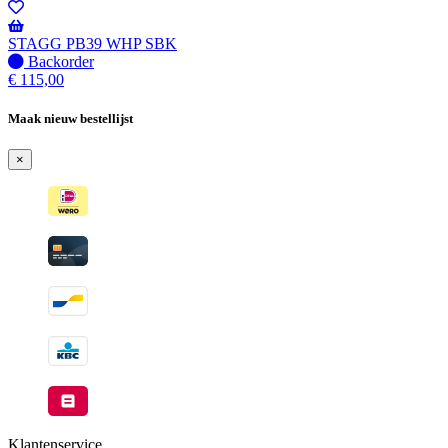
STAGG PB39 WHP SBK
Niet
Backorder
op
€
115,00
voorraad
-
Maak nieuw bestellijst
Wordt
verzonden
×
wanneer
beschikbaar
Klantenservice