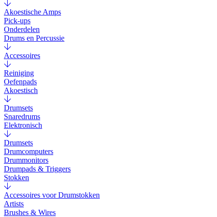
Akoestische Amps
Pick-ups
Onderdelen
Drums en Percussie
Accessoires
Reiniging
Oefenpads
Akoestisch
Drumsets
Snaredrums
Elektronisch
Drumsets
Drumcomputers
Drummonitors
Drumpads & Triggers
Stokken
Accessoires voor Drumstokken
Artists
Brushes & Wires