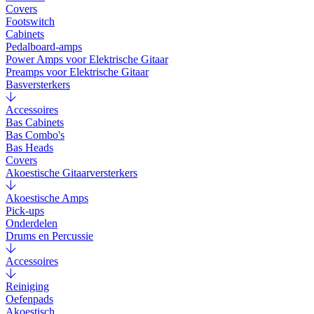
Covers
Footswitch
Cabinets
Pedalboard-amps
Power Amps voor Elektrische Gitaar
Preamps voor Elektrische Gitaar
Basversterkers
Accessoires
Bas Cabinets
Bas Combo's
Bas Heads
Covers
Akoestische Gitaarversterkers
Akoestische Amps
Pick-ups
Onderdelen
Drums en Percussie
Accessoires
Reiniging
Oefenpads
Akoestisch