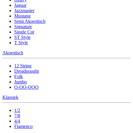
Jaguar
Jazzmaster
Mustang
Semi Akoestisch
Signature
Single Cut
ST Style
T Style
Akoestisch
12 String
Dreadnought
Folk
Jumbo
O-OO-OOO
Klassiek
1/2
7/8
4/4
Flamenco