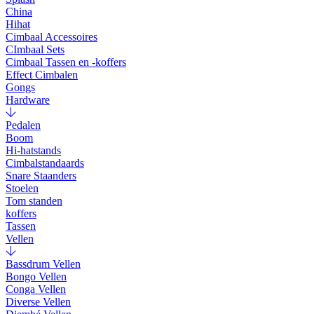
China
Hihat
Cimbaal Accessoires
CImbaal Sets
Cimbaal Tassen en -koffers
Effect Cimbalen
Gongs
Hardware
Pedalen
Boom
Hi-hatstands
Cimbalstandaards
Snare Staanders
Stoelen
Tom standen
koffers
Tassen
Vellen
Bassdrum Vellen
Bongo Vellen
Conga Vellen
Diverse Vellen