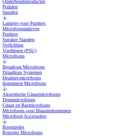
Onderhoudsproducten
Pedalen
Standen
Lampjes voor Pupiters
Microfoonstatieven
Pupiters
Speaker Standen
Verlichting
Voedingen (PSU)
Microfoons
Broadcast Microfoons
Draadloze Systemen
Headset-microfoons
Instrument Microfoons
Akoestische Gitaarmicrofoons
Drummicrofoons
Gitaar en Basmicrofoons
Microfoons voor Blaasinstrumenten
Microfoon Accessoires
Boompoles
Reporter Microfoons