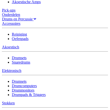
Akoestische Amps
Pick-ups
Onderdelen
Drums en Percussie
Accessoires
Reiniging
Oefenpads
Akoestisch
Drumsets
Snaredrums
Elektronisch
Drumsets
Drumcomputers
Drummonitors
Drumpads & Triggers
Stokken