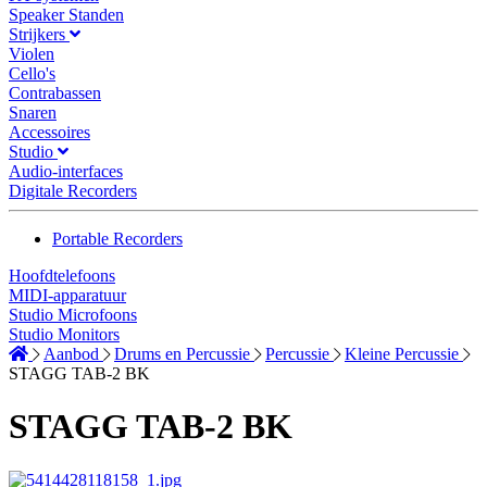
Speaker Standen
Strijkers
Violen
Cello's
Contrabassen
Snaren
Accessoires
Studio
Audio-interfaces
Digitale Recorders
Portable Recorders
Hoofdtelefoons
MIDI-apparatuur
Studio Microfoons
Studio Monitors
Aanbod
Drums en Percussie
Percussie
Kleine Percussie
STAGG TAB-2 BK
STAGG TAB-2 BK