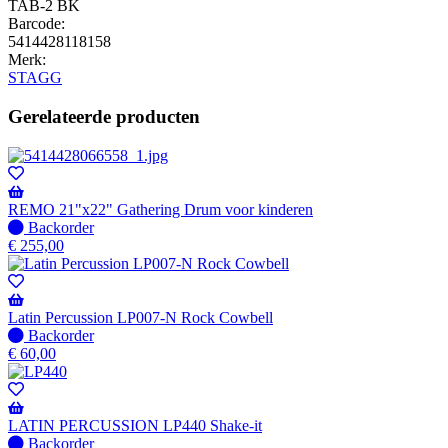
TAB-2 BK
Barcode:
5414428118158
Merk:
STAGG
Gerelateerde producten
REMO 21"x22" Gathering Drum voor kinderen
Niet
Backorder
op
€
255,00
voorraad
-
Wordt
verzonden
Latin Percussion LP007-N Rock Cowbell
wanneer
Niet
Backorder
beschikbaar
op
€
60,00
voorraad
-
Wordt
verzonden
LATIN PERCUSSION LP440 Shake-it
wanneer
Niet
Backorder