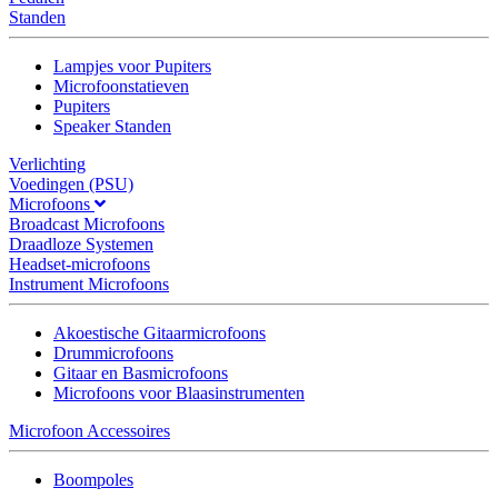
Standen
Lampjes voor Pupiters
Microfoonstatieven
Pupiters
Speaker Standen
Verlichting
Voedingen (PSU)
Microfoons
Broadcast Microfoons
Draadloze Systemen
Headset-microfoons
Instrument Microfoons
Akoestische Gitaarmicrofoons
Drummicrofoons
Gitaar en Basmicrofoons
Microfoons voor Blaasinstrumenten
Microfoon Accessoires
Boompoles