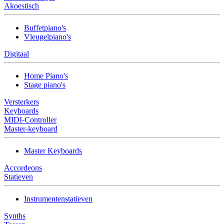
Akoestisch
Buffetpiano's
Vleugelpiano's
Digitaal
Home Piano's
Stage piano's
Versterkers
Keyboards
MIDI-Controller
Master-keyboard
Master Keyboards
Accordeons
Statieven
Instrumentenstatieven
Synths