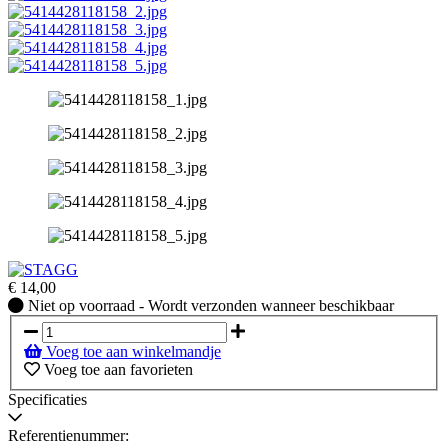
€
14,00
Niet
Niet op voorraad - Wordt verzonden wanneer beschikbaar
op
voorraad
Voeg toe aan winkelmandje
-
Voeg toe aan favorieten
Wordt
verzonden
Specificaties
wanneer
beschikbaar
Referentienummer: