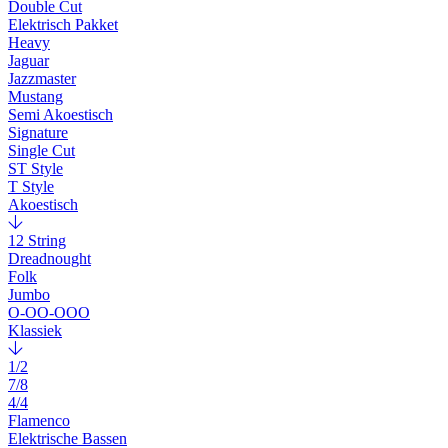
Double Cut
Elektrisch Pakket
Heavy
Jaguar
Jazzmaster
Mustang
Semi Akoestisch
Signature
Single Cut
ST Style
T Style
Akoestisch
12 String
Dreadnought
Folk
Jumbo
O-OO-OOO
Klassiek
1/2
7/8
4/4
Flamenco
Elektrische Bassen