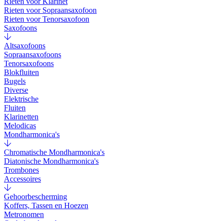
Rieten voor Klarinet
Rieten voor Sopraansaxofoon
Rieten voor Tenorsaxofoon
Saxofoons
Altsaxofoons
Sopraansaxofoons
Tenorsaxofoons
Blokfluiten
Bugels
Diverse
Elektrische
Fluiten
Klarinetten
Melodicas
Mondharmonica's
Chromatische Mondharmonica's
Diatonische Mondharmonica's
Trombones
Accessoires
Gehoorbescherming
Koffers, Tassen en Hoezen
Metronomen