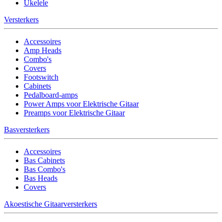
Ukelele
Versterkers
Accessoires
Amp Heads
Combo's
Covers
Footswitch
Cabinets
Pedalboard-amps
Power Amps voor Elektrische Gitaar
Preamps voor Elektrische Gitaar
Basversterkers
Accessoires
Bas Cabinets
Bas Combo's
Bas Heads
Covers
Akoestische Gitaarversterkers