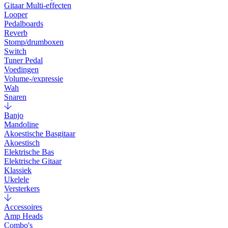
Gitaar Multi-effecten
Looper
Pedalboards
Reverb
Stomp/drumboxen
Switch
Tuner Pedal
Voedingen
Volume-/expressie
Wah
Snaren
Banjo
Mandoline
Akoestische Basgitaar
Akoestisch
Elektrische Bas
Elektrische Gitaar
Klassiek
Ukelele
Versterkers
Accessoires
Amp Heads
Combo's