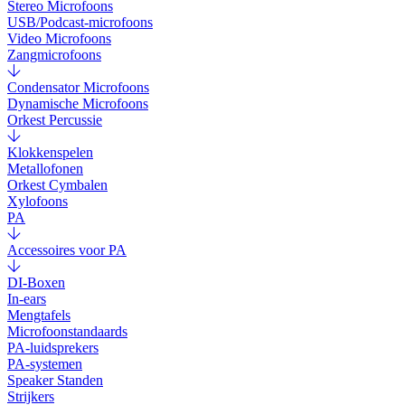
Stereo Microfoons
USB/Podcast-microfoons
Video Microfoons
Zangmicrofoons
Condensator Microfoons
Dynamische Microfoons
Orkest Percussie
Klokkenspelen
Metallofonen
Orkest Cymbalen
Xylofoons
PA
Accessoires voor PA
DI-Boxen
In-ears
Mengtafels
Microfoonstandaards
PA-luidsprekers
PA-systemen
Speaker Standen
Strijkers