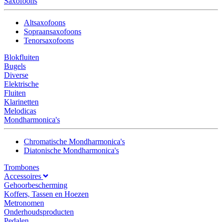
Saxofoons
Altsaxofoons
Sopraansaxofoons
Tenorsaxofoons
Blokfluiten
Bugels
Diverse
Elektrische
Fluiten
Klarinetten
Melodicas
Mondharmonica's
Chromatische Mondharmonica's
Diatonische Mondharmonica's
Trombones
Accessoires
Gehoorbescherming
Koffers, Tassen en Hoezen
Metronomen
Onderhoudsproducten
Pedalen