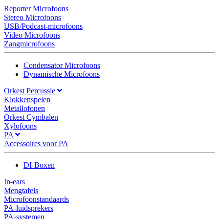
Reporter Microfoons
Stereo Microfoons
USB/Podcast-microfoons
Video Microfoons
Zangmicrofoons
Condensator Microfoons
Dynamische Microfoons
Orkest Percussie
Klokkenspelen
Metallofonen
Orkest Cymbalen
Xylofoons
PA
Accessoires voor PA
DI-Boxen
In-ears
Mengtafels
Microfoonstandaards
PA-luidsprekers
PA-systemen