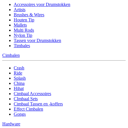
Accessoires voor Drumstokken
Artists
Brushes & Wires
Houten Tip
Mallets
Multi Rods
Nylon Tip
Tassen voor Drumstokken
Timbales
Cimbalen
Crash
Ride
Splash
China
Hihat
Cimbaal Accessoires
CImbaal Sets
Cimbaal Tassen en -koffers
Effect Cimbalen
Gongs
Hardware