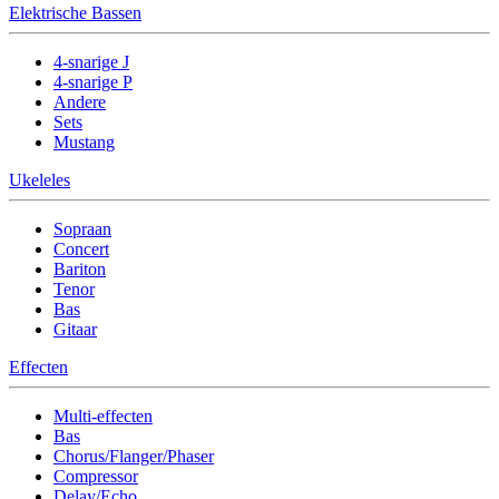
Elektrische Bassen
4-snarige J
4-snarige P
Andere
Sets
Mustang
Ukeleles
Sopraan
Concert
Bariton
Tenor
Bas
Gitaar
Effecten
Multi-effecten
Bas
Chorus/Flanger/Phaser
Compressor
Delay/Echo