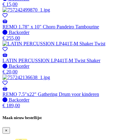
beschikbaar
op
€
15,00
voorraad
-
Wordt
verzonden
REMO 1.78" x 10" Choro Pandeiro Tambourine
wanneer
Niet
Backorder
beschikbaar
op
€
255,00
voorraad
-
Wordt
verzonden
LATIN PERCUSSION LP441T-M Twist Shaker
wanneer
Niet
Backorder
beschikbaar
op
€
20,00
voorraad
-
Wordt
verzonden
REMO 7.5"x22" Gathering Drum voor kinderen
wanneer
Niet
Backorder
beschikbaar
op
€
189,00
voorraad
-
Maak nieuw bestellijst
Wordt
verzonden
×
wanneer
beschikbaar