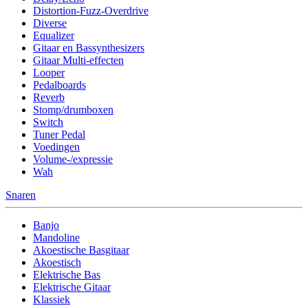
Distortion-Fuzz-Overdrive
Diverse
Equalizer
Gitaar en Bassynthesizers
Gitaar Multi-effecten
Looper
Pedalboards
Reverb
Stomp/drumboxen
Switch
Tuner Pedal
Voedingen
Volume-/expressie
Wah
Snaren
Banjo
Mandoline
Akoestische Basgitaar
Akoestisch
Elektrische Bas
Elektrische Gitaar
Klassiek