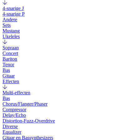
4-snarige J
4-snarige P
Andere
Sets
Mustang
Ukeleles
Sopraan
Concert
Bariton
Tenor
Bas
Gitaar
Effecten
Multi-effecten
Bas
Chorus/Flanger/Phaser
Compressor
Delay/Echo
Distortion-Fuzz-Overdrive
Diverse
Equalizer
Gitaar en Bassynthesizers