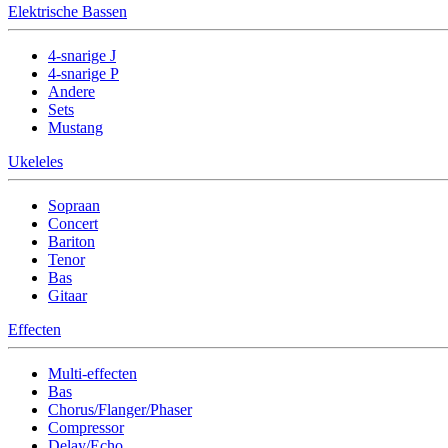
Elektrische Bassen
4-snarige J
4-snarige P
Andere
Sets
Mustang
Ukeleles
Sopraan
Concert
Bariton
Tenor
Bas
Gitaar
Effecten
Multi-effecten
Bas
Chorus/Flanger/Phaser
Compressor
Delay/Echo