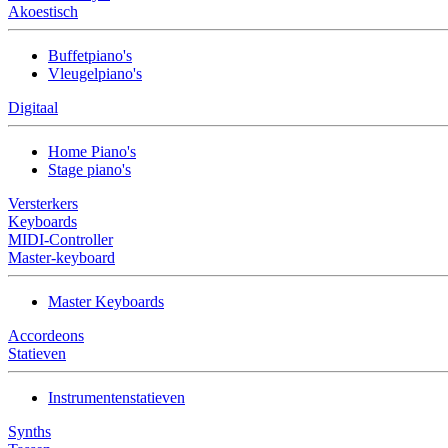
Akoestisch
Buffetpiano's
Vleugelpiano's
Digitaal
Home Piano's
Stage piano's
Versterkers
Keyboards
MIDI-Controller
Master-keyboard
Master Keyboards
Accordeons
Statieven
Instrumentenstatieven
Synths