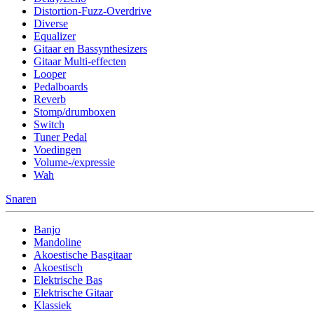
Distortion-Fuzz-Overdrive
Diverse
Equalizer
Gitaar en Bassynthesizers
Gitaar Multi-effecten
Looper
Pedalboards
Reverb
Stomp/drumboxen
Switch
Tuner Pedal
Voedingen
Volume-/expressie
Wah
Snaren
Banjo
Mandoline
Akoestische Basgitaar
Akoestisch
Elektrische Bas
Elektrische Gitaar
Klassiek