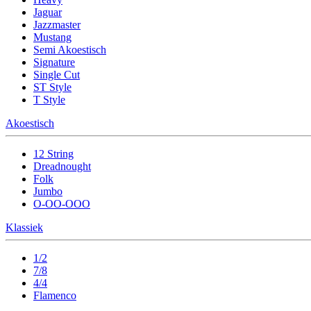
Jaguar
Jazzmaster
Mustang
Semi Akoestisch
Signature
Single Cut
ST Style
T Style
Akoestisch
12 String
Dreadnought
Folk
Jumbo
O-OO-OOO
Klassiek
1/2
7/8
4/4
Flamenco