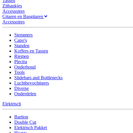
Tassen
Zitbankjes
Accessoires
Gitaren en Basgitaren
Accessoires
Stemmers
Capo's
Standen
Koffers en Tassen
Riemen
Plectra
Onderhoud
Tools
Slidebars and Bottlenecks
Luchtbevochtigers
Diverse
Onderdelen
Elektrisch
Bariton
Double Cut
Elektrisch Pakket
Heavy