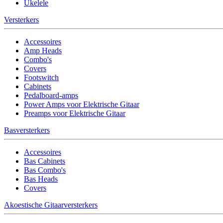
Ukelele
Versterkers
Accessoires
Amp Heads
Combo's
Covers
Footswitch
Cabinets
Pedalboard-amps
Power Amps voor Elektrische Gitaar
Preamps voor Elektrische Gitaar
Basversterkers
Accessoires
Bas Cabinets
Bas Combo's
Bas Heads
Covers
Akoestische Gitaarversterkers