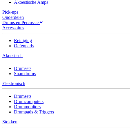
Akoestische Amps
Pick-ups
Onderdelen
Drums en Percussie
Accessoires
Reiniging
Oefenpads
Akoestisch
Drumsets
Snaredrums
Elektronisch
Drumsets
Drumcomputers
Drummonitors
Drumpads & Triggers
Stokken