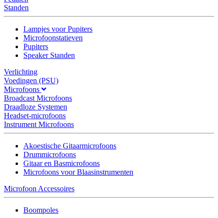
Standen
Lampjes voor Pupiters
Microfoonstatieven
Pupiters
Speaker Standen
Verlichting
Voedingen (PSU)
Microfoons
Broadcast Microfoons
Draadloze Systemen
Headset-microfoons
Instrument Microfoons
Akoestische Gitaarmicrofoons
Drummicrofoons
Gitaar en Basmicrofoons
Microfoons voor Blaasinstrumenten
Microfoon Accessoires
Boompoles