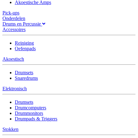
Akoestische Amps
Pick-ups
Onderdelen
Drums en Percussie
Accessoires
Reiniging
Oefenpads
Akoestisch
Drumsets
Snaredrums
Elektronisch
Drumsets
Drumcomputers
Drummonitors
Drumpads & Triggers
Stokken