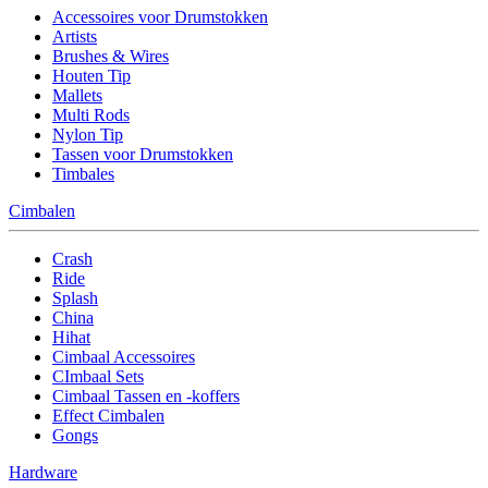
Accessoires voor Drumstokken
Artists
Brushes & Wires
Houten Tip
Mallets
Multi Rods
Nylon Tip
Tassen voor Drumstokken
Timbales
Cimbalen
Crash
Ride
Splash
China
Hihat
Cimbaal Accessoires
CImbaal Sets
Cimbaal Tassen en -koffers
Effect Cimbalen
Gongs
Hardware