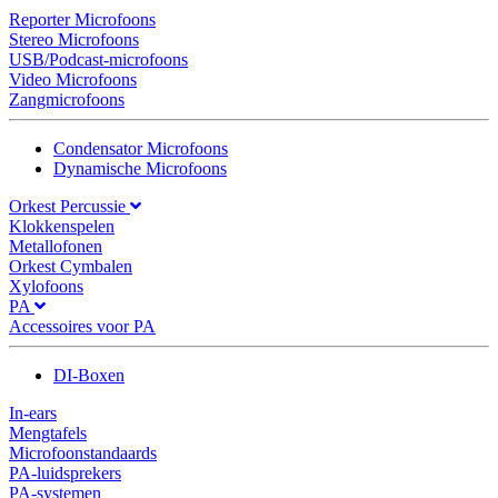
Reporter Microfoons
Stereo Microfoons
USB/Podcast-microfoons
Video Microfoons
Zangmicrofoons
Condensator Microfoons
Dynamische Microfoons
Orkest Percussie
Klokkenspelen
Metallofonen
Orkest Cymbalen
Xylofoons
PA
Accessoires voor PA
DI-Boxen
In-ears
Mengtafels
Microfoonstandaards
PA-luidsprekers
PA-systemen