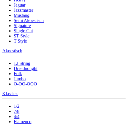
Jaguar
Jazzmaster
Mustang
Semi Akoestisch
Signature
Single Cut
ST Style
T Style
Akoestisch
12 String
Dreadnought
Folk
Jumbo
O-OO-OOO
Klassiek
1/2
7/8
4/4
Flamenco