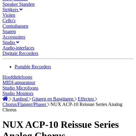
Speaker Standen
Strijkers
Violen
Cello's
Contrabassen
Snaren
Accessoires
Studio
Audio-interfaces
Digitale Recorders
Portable Recorders
Hoofdtelefoons
MIDI-apparatuur
Studio Microfoons
Studio Monitors
Aanbod
Gitaren en Basgitaren
Effecten
Chorus/Flanger/Phaser
NUX ACP-10 Reissue Series Analog
Chorus
NUX ACP-10 Reissue Series
Analog Chorus