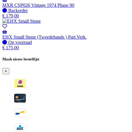
verzonden
MXR CSP026 Vintage 1974 Phase 90
wanneer
Niet
Backorder
beschikbaar
op
€
179,00
voorraad
-
Wordt
verzonden
EHX Small Stone (Tweedehands ) Part.Verk.
wanneer
Op
Op voorraad
beschikbaar
voorraad
€
175,00
Maak nieuw bestellijst
×