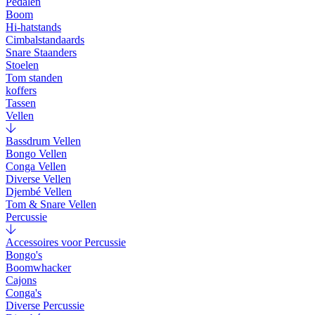
Pedalen
Boom
Hi-hatstands
Cimbalstandaards
Snare Staanders
Stoelen
Tom standen
koffers
Tassen
Vellen
Bassdrum Vellen
Bongo Vellen
Conga Vellen
Diverse Vellen
Djembé Vellen
Tom & Snare Vellen
Percussie
Accessoires voor Percussie
Bongo's
Boomwhacker
Cajons
Conga's
Diverse Percussie