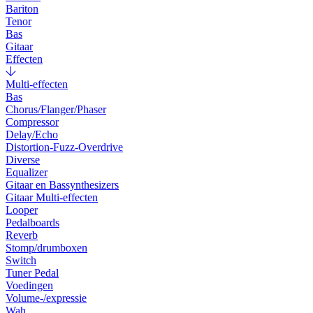
Bariton
Tenor
Bas
Gitaar
Effecten
Multi-effecten
Bas
Chorus/Flanger/Phaser
Compressor
Delay/Echo
Distortion-Fuzz-Overdrive
Diverse
Equalizer
Gitaar en Bassynthesizers
Gitaar Multi-effecten
Looper
Pedalboards
Reverb
Stomp/drumboxen
Switch
Tuner Pedal
Voedingen
Volume-/expressie
Wah