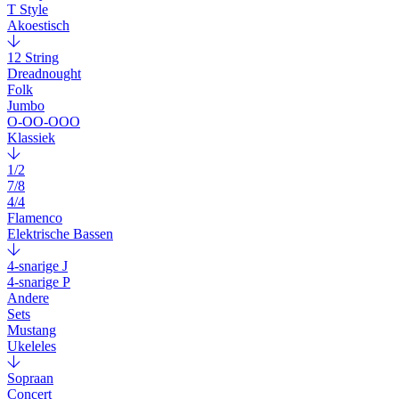
T Style
Akoestisch
12 String
Dreadnought
Folk
Jumbo
O-OO-OOO
Klassiek
1/2
7/8
4/4
Flamenco
Elektrische Bassen
4-snarige J
4-snarige P
Andere
Sets
Mustang
Ukeleles
Sopraan
Concert