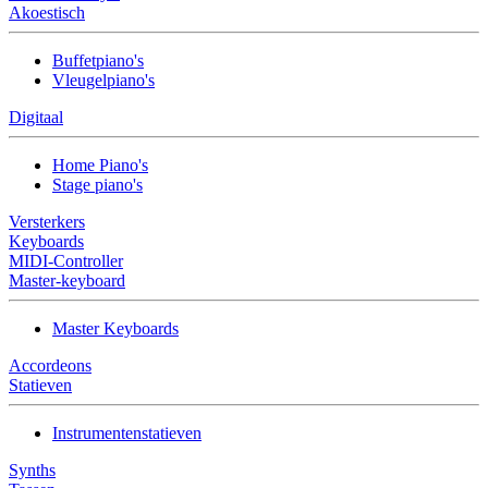
Akoestisch
Buffetpiano's
Vleugelpiano's
Digitaal
Home Piano's
Stage piano's
Versterkers
Keyboards
MIDI-Controller
Master-keyboard
Master Keyboards
Accordeons
Statieven
Instrumentenstatieven
Synths