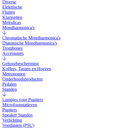
Diverse
Elektrische
Fluiten
Klarinetten
Melodicas
Mondharmonica's
Chromatische Mondharmonica's
Diatonische Mondharmonica's
Trombones
Accessoires
Gehoorbescherming
Koffers, Tassen en Hoezen
Metronomen
Onderhoudsproducten
Pedalen
Standen
Lampjes voor Pupiters
Microfoonstatieven
Pupiters
Speaker Standen
Verlichting
Voedingen (PSU)