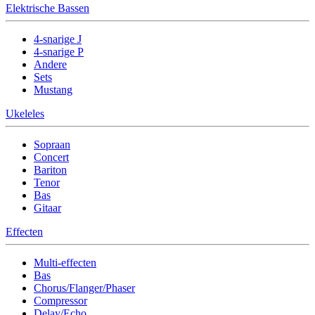
Elektrische Bassen
4-snarige J
4-snarige P
Andere
Sets
Mustang
Ukeleles
Sopraan
Concert
Bariton
Tenor
Bas
Gitaar
Effecten
Multi-effecten
Bas
Chorus/Flanger/Phaser
Compressor
Delay/Echo