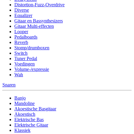
Distortion-Fuzz-Overdrive
Diverse
Equalizer
Gitaar en Bassynthesizers
Gitaar Multi-effecten
Looper
Pedalboards
Reverb
Stomp/drumboxen
Switch
Tuner Pedal
Voedingen
Volume-/expressie
Wah
Snaren
Banjo
Mandoline
Akoestische Basgitaar
Akoestisch
Elektrische Bas
Elektrische Gitaar
Klassiek