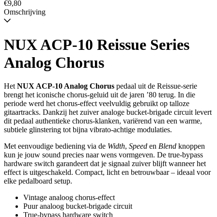
verzonden
€9,80
wanneer
Omschrijving
beschikbaar
NUX ACP-10 Reissue Series
Analog Chorus
Het
NUX ACP-10 Analog Chorus
pedaal uit de Reissue-serie
brengt het iconische chorus-geluid uit de jaren ’80 terug. In die
periode werd het chorus-effect veelvuldig gebruikt op talloze
gitaartracks. Dankzij het zuiver analoge bucket-brigade circuit levert
dit pedaal authentieke chorus-klanken, variërend van een warme,
subtiele glinstering tot bijna vibrato-achtige modulaties.
Met eenvoudige bediening via de
Width
,
Speed
en
Blend
knoppen
kun je jouw sound precies naar wens vormgeven. De true-bypass
hardware switch garandeert dat je signaal zuiver blijft wanneer het
effect is uitgeschakeld. Compact, licht en betrouwbaar – ideaal voor
elke pedalboard setup.
Vintage analoog chorus-effect
Puur analoog bucket-brigade circuit
True-bypass hardware switch