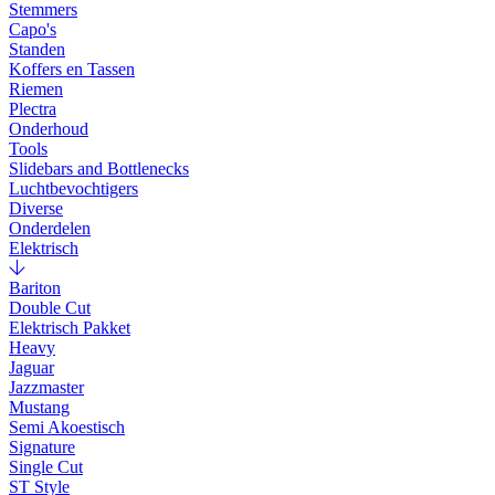
Stemmers
Capo's
Standen
Koffers en Tassen
Riemen
Plectra
Onderhoud
Tools
Slidebars and Bottlenecks
Luchtbevochtigers
Diverse
Onderdelen
Elektrisch
Bariton
Double Cut
Elektrisch Pakket
Heavy
Jaguar
Jazzmaster
Mustang
Semi Akoestisch
Signature
Single Cut
ST Style