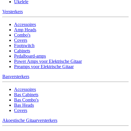
Ukelele
Versterkers
Accessoires
Amp Heads
Combo's
Covers
Footswitch
Cabinets
Pedalboard-amps
Power Amps voor Elektrische Gitaar
Preamps voor Elektrische Gitaar
Basversterkers
Accessoires
Bas Cabinets
Bas Combo's
Bas Heads
Covers
Akoestische Gitaarversterkers