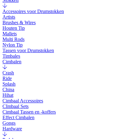
Stokken
Accessoires voor Drumstokken
Artists
Brushes & Wires
Houten Tip
Mallets
Multi Rods
Nylon Tip
Tassen voor Drumstokken
Timbales
Cimbalen
Crash
Ride
Splash
China
Hihat
Cimbaal Accessoires
CImbaal Sets
Cimbaal Tassen en -koffers
Effect Cimbalen
Gongs
Hardware