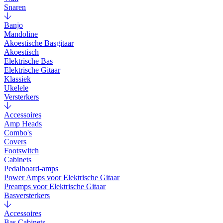
Snaren
Banjo
Mandoline
Akoestische Basgitaar
Akoestisch
Elektrische Bas
Elektrische Gitaar
Klassiek
Ukelele
Versterkers
Accessoires
Amp Heads
Combo's
Covers
Footswitch
Cabinets
Pedalboard-amps
Power Amps voor Elektrische Gitaar
Preamps voor Elektrische Gitaar
Basversterkers
Accessoires
Bas Cabinets