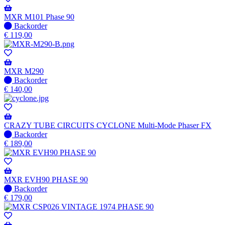
MXR M101 Phase 90
Niet
Backorder
op
€
119,00
voorraad
-
Wordt
verzonden
MXR M290
wanneer
Niet
Backorder
beschikbaar
op
€
140,00
voorraad
-
Wordt
verzonden
CRAZY TUBE CIRCUITS CYCLONE Multi-Mode Phaser FX
wanneer
Niet
Backorder
beschikbaar
op
€
189,00
voorraad
-
Wordt
verzonden
MXR EVH90 PHASE 90
wanneer
Niet
Backorder
beschikbaar
op
€
179,00
voorraad
-
Wordt