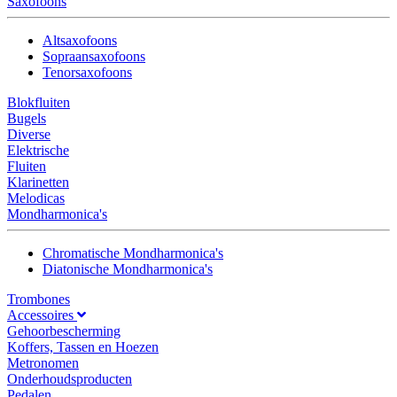
Saxofoons
Altsaxofoons
Sopraansaxofoons
Tenorsaxofoons
Blokfluiten
Bugels
Diverse
Elektrische
Fluiten
Klarinetten
Melodicas
Mondharmonica's
Chromatische Mondharmonica's
Diatonische Mondharmonica's
Trombones
Accessoires
Gehoorbescherming
Koffers, Tassen en Hoezen
Metronomen
Onderhoudsproducten
Pedalen