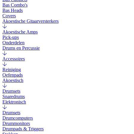
Bas Combo's
Bas Heads
Covers
Akoestische Gitaarversterkers
Akoestische Amps
Pick-ups
Onderdelen
Drums en Percussie
Accessoires
Reiniging
Oefenpads
Akoestisch
Drumsets
Snaredrums
Elektronisch
Drumsets
Drumcomputers
Drummonitors
Drumpads & Triggers