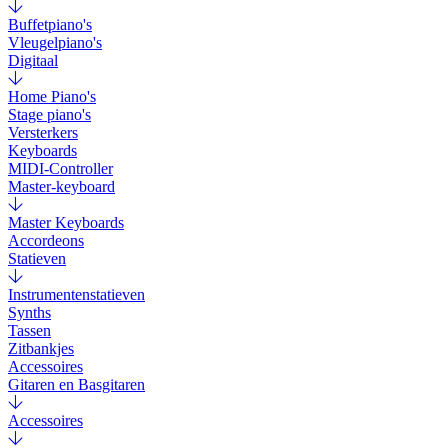
Buffetpiano's
Vleugelpiano's
Digitaal
Home Piano's
Stage piano's
Versterkers
Keyboards
MIDI-Controller
Master-keyboard
Master Keyboards
Accordeons
Statieven
Instrumentenstatieven
Synths
Tassen
Zitbankjes
Accessoires
Gitaren en Basgitaren
Accessoires