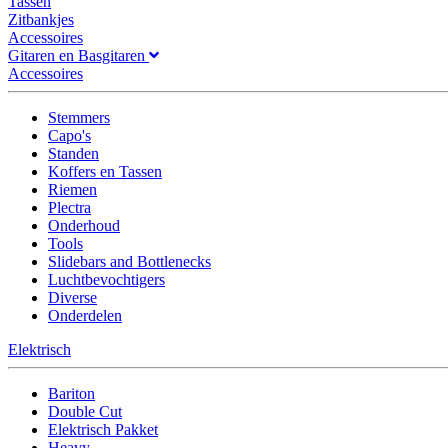
Tassen
Zitbankjes
Accessoires
Gitaren en Basgitaren
Accessoires
Stemmers
Capo's
Standen
Koffers en Tassen
Riemen
Plectra
Onderhoud
Tools
Slidebars and Bottlenecks
Luchtbevochtigers
Diverse
Onderdelen
Elektrisch
Bariton
Double Cut
Elektrisch Pakket
Heavy