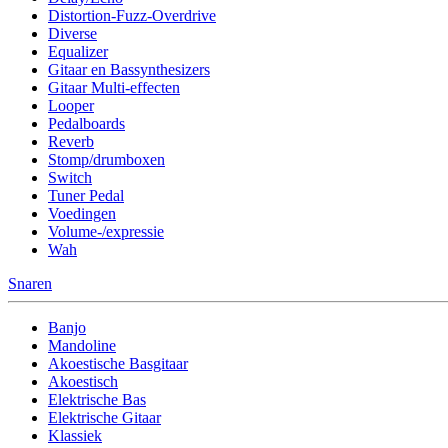
Distortion-Fuzz-Overdrive
Diverse
Equalizer
Gitaar en Bassynthesizers
Gitaar Multi-effecten
Looper
Pedalboards
Reverb
Stomp/drumboxen
Switch
Tuner Pedal
Voedingen
Volume-/expressie
Wah
Snaren
Banjo
Mandoline
Akoestische Basgitaar
Akoestisch
Elektrische Bas
Elektrische Gitaar
Klassiek