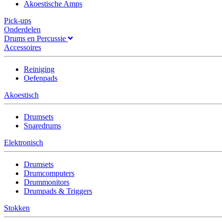
Akoestische Amps
Pick-ups
Onderdelen
Drums en Percussie
Accessoires
Reiniging
Oefenpads
Akoestisch
Drumsets
Snaredrums
Elektronisch
Drumsets
Drumcomputers
Drummonitors
Drumpads & Triggers
Stokken