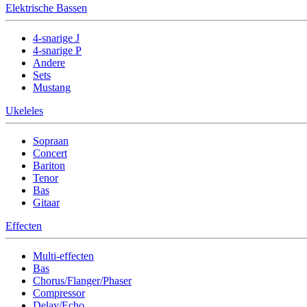
Elektrische Bassen
4-snarige J
4-snarige P
Andere
Sets
Mustang
Ukeleles
Sopraan
Concert
Bariton
Tenor
Bas
Gitaar
Effecten
Multi-effecten
Bas
Chorus/Flanger/Phaser
Compressor
Delay/Echo