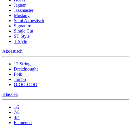
Jaguar
Jazzmaster
Mustang
Semi Akoestisch
Signature
Single Cut
ST Style
T Style
Akoestisch
12 String
Dreadnought
Folk
Jumbo
O-OO-OOO
Klassiek
1/2
7/8
4/4
Flamenco