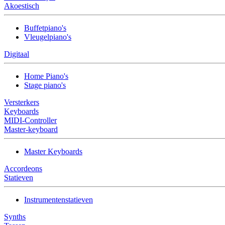
Akoestisch
Buffetpiano's
Vleugelpiano's
Digitaal
Home Piano's
Stage piano's
Versterkers
Keyboards
MIDI-Controller
Master-keyboard
Master Keyboards
Accordeons
Statieven
Instrumentenstatieven
Synths