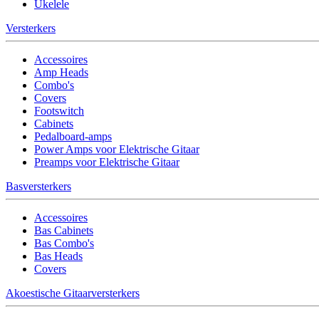
Ukelele
Versterkers
Accessoires
Amp Heads
Combo's
Covers
Footswitch
Cabinets
Pedalboard-amps
Power Amps voor Elektrische Gitaar
Preamps voor Elektrische Gitaar
Basversterkers
Accessoires
Bas Cabinets
Bas Combo's
Bas Heads
Covers
Akoestische Gitaarversterkers