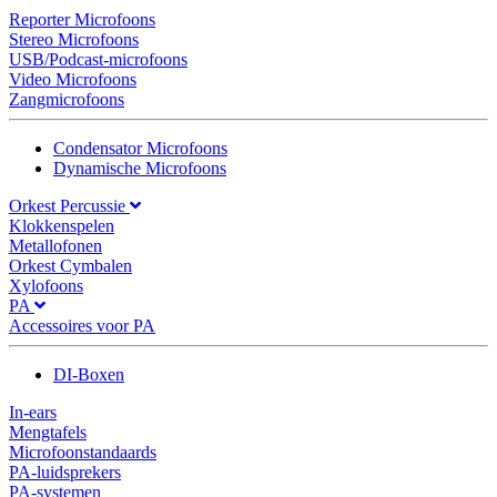
Reporter Microfoons
Stereo Microfoons
USB/Podcast-microfoons
Video Microfoons
Zangmicrofoons
Condensator Microfoons
Dynamische Microfoons
Orkest Percussie
Klokkenspelen
Metallofonen
Orkest Cymbalen
Xylofoons
PA
Accessoires voor PA
DI-Boxen
In-ears
Mengtafels
Microfoonstandaards
PA-luidsprekers
PA-systemen