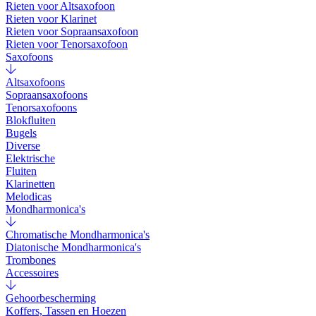
Rieten voor Altsaxofoon
Rieten voor Klarinet
Rieten voor Sopraansaxofoon
Rieten voor Tenorsaxofoon
Saxofoons
Altsaxofoons
Sopraansaxofoons
Tenorsaxofoons
Blokfluiten
Bugels
Diverse
Elektrische
Fluiten
Klarinetten
Melodicas
Mondharmonica's
Chromatische Mondharmonica's
Diatonische Mondharmonica's
Trombones
Accessoires
Gehoorbescherming
Koffers, Tassen en Hoezen