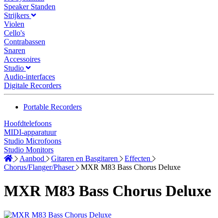
Speaker Standen
Strijkers
Violen
Cello's
Contrabassen
Snaren
Accessoires
Studio
Audio-interfaces
Digitale Recorders
Portable Recorders
Hoofdtelefoons
MIDI-apparatuur
Studio Microfoons
Studio Monitors
Aanbod
Gitaren en Basgitaren
Effecten
Chorus/Flanger/Phaser
MXR M83 Bass Chorus Deluxe
MXR M83 Bass Chorus Deluxe