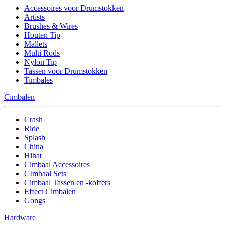
Accessoires voor Drumstokken
Artists
Brushes & Wires
Houten Tip
Mallets
Multi Rods
Nylon Tip
Tassen voor Drumstokken
Timbales
Cimbalen
Crash
Ride
Splash
China
Hihat
Cimbaal Accessoires
CImbaal Sets
Cimbaal Tassen en -koffers
Effect Cimbalen
Gongs
Hardware