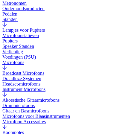
Metronomen
Onderhoudsproducten
Pedalen
Standen
Lampjes voor Pupiters
Microfoonstatieven
Pupiters
Speaker Standen
Verlichting
Voedingen (PSU)
Microfoons
Broadcast Microfoons
Draadloze Systemen
Headset-microfoons
Instrument Microfoons
Akoestische Gitaarmicrofoons
Drummicrofoons
Gitaar en Basmicrofoons
Microfoons voor Blaasinstrumenten
Microfoon Accessoires
Boompoles