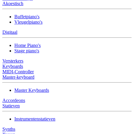
Akoestisch
Buffetpiano's
Vleugelpiano's
Digitaal
Home Piano's
Stage piano's
Versterkers
Keyboards
MIDI-Controller
Master-keyboard
Master Keyboards
Accordeons
Statieven
Instrumentenstatieven
Synths