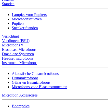
Standen
Lampjes voor Pupiters
Microfoonstatieven
Pupiters
Speaker Standen
Verlichting
Voedingen (PSU)
Microfoons
Broadcast Microfoons
Draadloze Systemen
Headset-microfoons
Instrument Microfoons
Akoestische Gitaarmicrofoons
Drummicrofoons
Gitaar en Basmicrofoons
Microfoons voor Blaasinstrumenten
Microfoon Accessoires
Boompoles