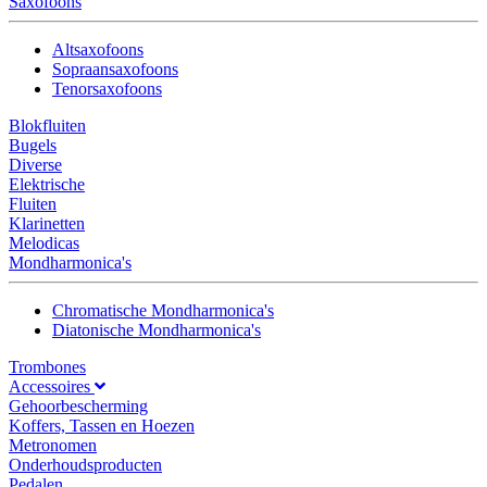
Saxofoons
Altsaxofoons
Sopraansaxofoons
Tenorsaxofoons
Blokfluiten
Bugels
Diverse
Elektrische
Fluiten
Klarinetten
Melodicas
Mondharmonica's
Chromatische Mondharmonica's
Diatonische Mondharmonica's
Trombones
Accessoires
Gehoorbescherming
Koffers, Tassen en Hoezen
Metronomen
Onderhoudsproducten
Pedalen