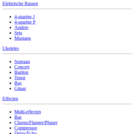
Elektrische Bassen
4-snarige J
4-snarige P
Andere
Sets
Mustang
Ukeleles
Sopraan
Concert
Bariton
Tenor
Bas
Gitaar
Effecten
Multi-effecten
Bas
Chorus/Flanger/Phaser
Compressor
Delay/Echo