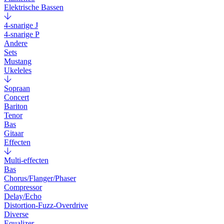
Elektrische Bassen
4-snarige J
4-snarige P
Andere
Sets
Mustang
Ukeleles
Sopraan
Concert
Bariton
Tenor
Bas
Gitaar
Effecten
Multi-effecten
Bas
Chorus/Flanger/Phaser
Compressor
Delay/Echo
Distortion-Fuzz-Overdrive
Diverse
Equalizer