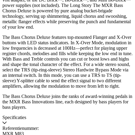
power supplies (not included). The Long Story The MXR Bass
Chorus Deluxe is powered by pure analog bucket-brigade
technology, serving up shimmering, liquid chorus and swooshing,
metallic flanger effects while preserving the punch and fundamental
of your low end.
The Bass Chorus Deluxe features top-mounted Flanger and X-Over
buttons with LED status indicators. In X-Over Mode, modulation in
low frequencies is decreased at 100Hz—perfect for playing upper
register chords, melodies and fills while keeping the low end in tune.
With Bass and Treble controls you can cut or boost lows and highs
and shape the tonal character of the effect. For a wide stereo sound,
select the TRS (tip-ring-sleeve) Stereo Hardwire Bypass Mode via
an internal switch. In this mode, you can use a TRS to TS (tip-
sleeve) Y-splitter cable to send the effect signal to two different
amplifiers, allowing the modulation to move from left to right.
The Bass Chorus Deluxe joins the ranks of award-winning pedals in
the MXR Bass Innovations line, each designed by bass players for
bass players.
Specificaties
Referentienummer:
MXR M83