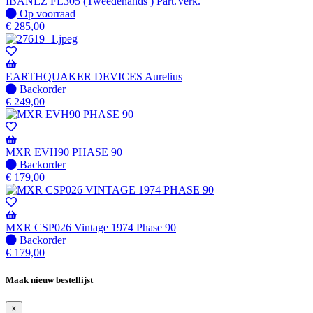
verzonden
IBANEZ FL305 (Tweedehands ) Part.Verk.
wanneer
Op
Op voorraad
beschikbaar
voorraad
€
285,00
EARTHQUAKER DEVICES Aurelius
Niet
Backorder
op
€
249,00
voorraad
-
Wordt
verzonden
MXR EVH90 PHASE 90
wanneer
Niet
Backorder
beschikbaar
op
€
179,00
voorraad
-
Wordt
verzonden
MXR CSP026 Vintage 1974 Phase 90
wanneer
Niet
Backorder
beschikbaar
op
€
179,00
voorraad
-
Maak nieuw bestellijst
Wordt
verzonden
×