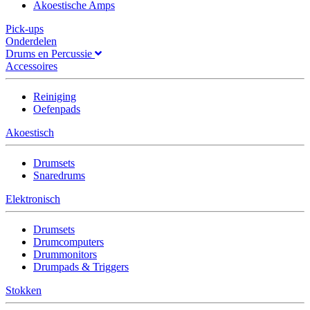
Akoestische Amps
Pick-ups
Onderdelen
Drums en Percussie
Accessoires
Reiniging
Oefenpads
Akoestisch
Drumsets
Snaredrums
Elektronisch
Drumsets
Drumcomputers
Drummonitors
Drumpads & Triggers
Stokken