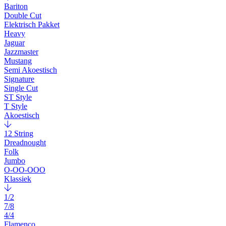
Bariton
Double Cut
Elektrisch Pakket
Heavy
Jaguar
Jazzmaster
Mustang
Semi Akoestisch
Signature
Single Cut
ST Style
T Style
Akoestisch
12 String
Dreadnought
Folk
Jumbo
O-OO-OOO
Klassiek
1/2
7/8
4/4
Flamenco