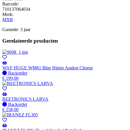
Barcode:
710137064034
Merk:
MXR
Garantie: 3 jaar
Gerelateerde producten
WAY HUGE WM61 Blue Hippo Analog Chorus
Niet
Backorder
op
€
199,00
voorraad
-
Wordt
verzonden
BEETRONICS LARVA
wanneer
Niet
Backorder
beschikbaar
op
€
258,00
voorraad
-
Wordt