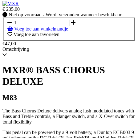
€
235,00
Niet
Niet op voorraad - Wordt verzonden wanneer beschikbaar
op
voorraad
Voeg toe aan winkelmandje
-
Voeg toe aan favorieten
Wordt
verzonden
€47,00
wanneer
Omschrijving
beschikbaar
MXR® BASS CHORUS
DELUXE
M83
The Bass Chorus Deluxe delivers analog lush modulated tones with
Bass and Treble controls, a Flanger switch, and a X-Over switch for
tonal flexibility.
This pedal can be powered by a 9-volt battery, a Dunlop ECB003 9-
volt adapter, or the DC Brick™, Iso-Brick™, and Mini Iso-Brick™