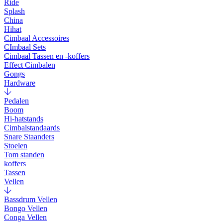
Ride
Splash
China
Hihat
Cimbaal Accessoires
CImbaal Sets
Cimbaal Tassen en -koffers
Effect Cimbalen
Gongs
Hardware
Pedalen
Boom
Hi-hatstands
Cimbalstandaards
Snare Staanders
Stoelen
Tom standen
koffers
Tassen
Vellen
Bassdrum Vellen
Bongo Vellen
Conga Vellen