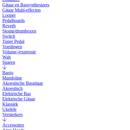
Gitaar en Bassynthesizers
Gitaar Multi-effecten
Looper
Pedalboards
Reverb
Stomp/drumboxen
Switch
Tuner Pedal
Voedingen
Volume-/expressie
Wah
Snaren
Banjo
Mandoline
Akoestische Basgitaar
Akoestisch
Elektrische Bas
Elektrische Gitaar
Klassiek
Ukelele
Versterkers
Accessoires