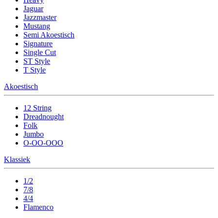
Jaguar
Jazzmaster
Mustang
Semi Akoestisch
Signature
Single Cut
ST Style
T Style
Akoestisch
12 String
Dreadnought
Folk
Jumbo
O-OO-OOO
Klassiek
1/2
7/8
4/4
Flamenco