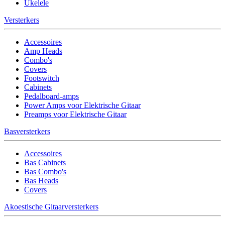
Ukelele
Versterkers
Accessoires
Amp Heads
Combo's
Covers
Footswitch
Cabinets
Pedalboard-amps
Power Amps voor Elektrische Gitaar
Preamps voor Elektrische Gitaar
Basversterkers
Accessoires
Bas Cabinets
Bas Combo's
Bas Heads
Covers
Akoestische Gitaarversterkers