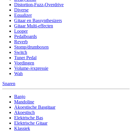
Distortion-Fuzz-Overdrive
Diverse
Equalizer
Gitaar en Bassynthesizers
Gitaar Multi-effecten
Looper
Pedalboards
Reverb
Stomp/drumboxen
Switch
Tuner Pedal
Voedingen
Volume-/expressie
Wah
Snaren
Banjo
Mandoline
Akoestische Basgitaar
Akoestisch
Elektrische Bas
Elektrische Gitaar
Klassiek