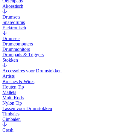
Oefenpads
Akoestisch
Drumsets
Snaredrums
Elektronisch
Drumsets
Drumcomputers
Drummonitors
Drumpads & Triggers
Stokken
Accessoires voor Drumstokken
Artists
Brushes & Wires
Houten Tip
Mallets
Multi Rods
Nylon Tip
Tassen voor Drumstokken
Timbales
Cimbalen
Crash