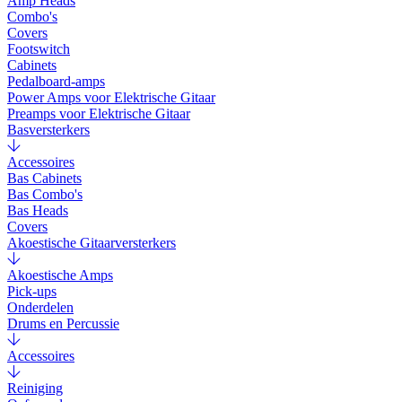
Amp Heads
Combo's
Covers
Footswitch
Cabinets
Pedalboard-amps
Power Amps voor Elektrische Gitaar
Preamps voor Elektrische Gitaar
Basversterkers
Accessoires
Bas Cabinets
Bas Combo's
Bas Heads
Covers
Akoestische Gitaarversterkers
Akoestische Amps
Pick-ups
Onderdelen
Drums en Percussie
Accessoires
Reiniging