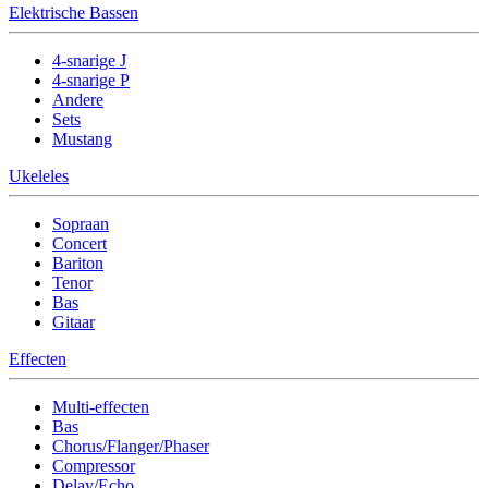
Elektrische Bassen
4-snarige J
4-snarige P
Andere
Sets
Mustang
Ukeleles
Sopraan
Concert
Bariton
Tenor
Bas
Gitaar
Effecten
Multi-effecten
Bas
Chorus/Flanger/Phaser
Compressor
Delay/Echo