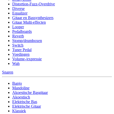
Distortion-Fuzz-Overdrive
Diverse
Equalizer
Gitaar en Bassynthesizers
Gitaar Multi-effecten
Looper
Pedalboards
Reverb
Stomp/drumboxen
Switch
Tuner Pedal
Voedingen
Volume-/expressie
Wah
Snaren
Banjo
Mandoline
Akoestische Basgitaar
Akoestisch
Elektrische Bas
Elektrische Gitaar
Klassiek