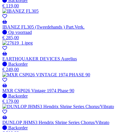
wanneer
Niet
Backorder
beschikbaar
op
€
119,00
voorraad
-
Wordt
verzonden
IBANEZ FL305 (Tweedehands ) Part.Verk.
wanneer
Op
Op voorraad
beschikbaar
voorraad
€
285,00
EARTHQUAKER DEVICES Aurelius
Niet
Backorder
op
€
249,00
voorraad
-
Wordt
verzonden
MXR CSP026 Vintage 1974 Phase 90
wanneer
Niet
Backorder
beschikbaar
op
€
179,00
voorraad
-
Wordt
verzonden
DUNLOP JHMS3 Hendrix Shrine Series Chorus/Vibrato
wanneer
Niet
Backorder