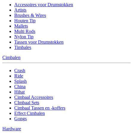
Accessoires voor Drumstokken
Artists
Brushes & Wires
Houten Tip
Mallets
Multi Rods
Nylon Tip
Tassen voor Drumstokken
Timbales
Cimbalen
Crash
Ride
Splash
China
Hihat
Cimbaal Accessoires
CImbaal Sets
Cimbaal Tassen en -koffers
Effect Cimbalen
Gongs
Hardware