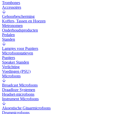
Trombones
Accessoires
Gehoorbescherming
Koffers, Tassen en Hoezen
Metronomen
Onderhoudsproducten
Pedalen
Standen
Lampjes voor Pupiters
Microfoonstatieven
Pupiters
Speaker Standen
Verlichting
Voedingen (PSU)
Microfoons
Broadcast Microfoons
Draadloze Systemen
Headset-microfoons
Instrument Microfoons
Akoestische Gitaarmicrofoons
Drummicrofoons