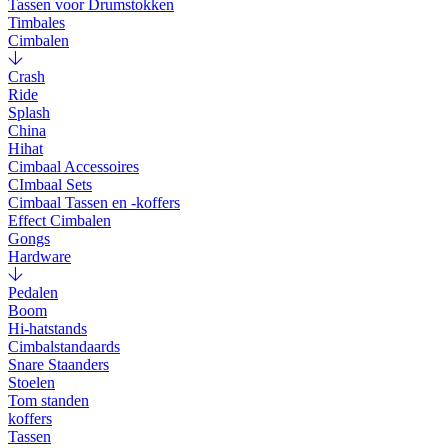
Tassen voor Drumstokken
Timbales
Cimbalen
Crash
Ride
Splash
China
Hihat
Cimbaal Accessoires
CImbaal Sets
Cimbaal Tassen en -koffers
Effect Cimbalen
Gongs
Hardware
Pedalen
Boom
Hi-hatstands
Cimbalstandaards
Snare Staanders
Stoelen
Tom standen
koffers
Tassen