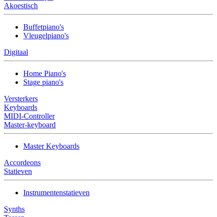
Akoestisch
Buffetpiano's
Vleugelpiano's
Digitaal
Home Piano's
Stage piano's
Versterkers
Keyboards
MIDI-Controller
Master-keyboard
Master Keyboards
Accordeons
Statieven
Instrumentenstatieven
Synths