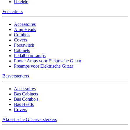
Ukelele
Versterkers
Accessoires
Amp Heads
Combo's
Covers
Footswitch
Cabinets
Pedalboard-amps
Power Amps voor Elektrische Gitaar
Preamps voor Elektrische Gitaar
Basversterkers
Accessoires
Bas Cabinets
Bas Combo's
Bas Heads
Covers
Akoestische Gitaarversterkers