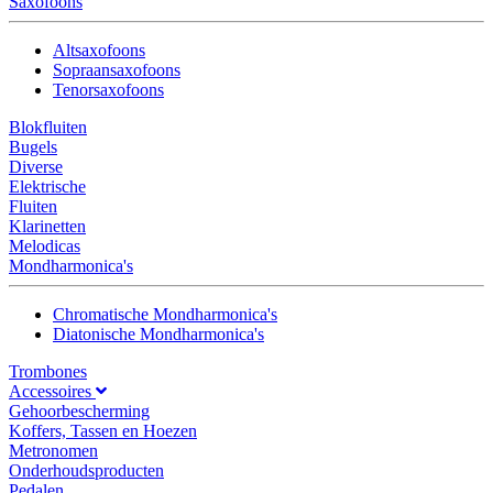
Saxofoons
Altsaxofoons
Sopraansaxofoons
Tenorsaxofoons
Blokfluiten
Bugels
Diverse
Elektrische
Fluiten
Klarinetten
Melodicas
Mondharmonica's
Chromatische Mondharmonica's
Diatonische Mondharmonica's
Trombones
Accessoires
Gehoorbescherming
Koffers, Tassen en Hoezen
Metronomen
Onderhoudsproducten
Pedalen