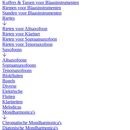
Koffers & Tassen voor Blaasinstrumenten
Riemen voor Blaasinstrumenten
Standen voor Blaasinstrumenten
Rietjes
Rieten voor Altsaxofoon
Rieten voor Klarinet
Rieten voor Sopraansaxofoon
Rieten voor Tenorsaxofoon
Saxofoons
Altsaxofoons
Sopraansaxofoons
Tenorsaxofoons
Blokfluiten
Bugels
Diverse
Elektrische
Fluiten
Klarinetten
Melodicas
Mondharmonica's
Chromatische Mondharmonica's
Diatonische Mondharmonica's