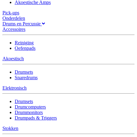
Akoestische Amps
Pick-ups
Onderdelen
Drums en Percussie
Accessoires
Reiniging
Oefenpads
Akoestisch
Drumsets
Snaredrums
Elektronisch
Drumsets
Drumcomputers
Drummonitors
Drumpads & Triggers
Stokken