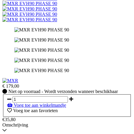
€
179,00
Niet
Niet op voorraad - Wordt verzonden wanneer beschikbaar
op
voorraad
Voeg toe aan winkelmandje
-
Voeg toe aan favorieten
Wordt
verzonden
€35,80
wanneer
Omschrijving
beschikbaar