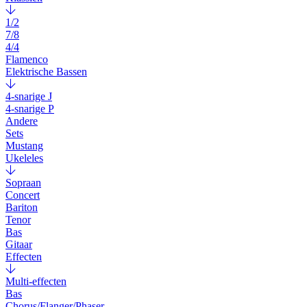
1/2
7/8
4/4
Flamenco
Elektrische Bassen
4-snarige J
4-snarige P
Andere
Sets
Mustang
Ukeleles
Sopraan
Concert
Bariton
Tenor
Bas
Gitaar
Effecten
Multi-effecten
Bas
Chorus/Flanger/Phaser