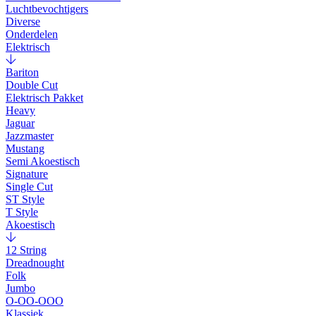
Luchtbevochtigers
Diverse
Onderdelen
Elektrisch
Bariton
Double Cut
Elektrisch Pakket
Heavy
Jaguar
Jazzmaster
Mustang
Semi Akoestisch
Signature
Single Cut
ST Style
T Style
Akoestisch
12 String
Dreadnought
Folk
Jumbo
O-OO-OOO
Klassiek