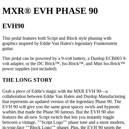
MXR® EVH PHASE 90
EVH90
This pedal features both Script and Block style phasing with
graphics inspired by Eddie Van Halen's legendary Frankenstein
guitar.
This pedal can be powered by a 9-volt battery, a Dunlop ECB003 9-
volt adapter, or the DC Brick™, Iso-Brick™, and Mini Iso-Brick™
power supplies (not included).
THE LONG STORY
Grab a piece of Eddie's magic with the MXR EVH 90—a
collaboration between Eddie Van Halen and Dunlop Manufacturing
that represents an updated version of the legendary Phase 90. The
EVH 90 will give you the same great spacey swirls and hypnotic
warbles that made the Phase 90 famous. But the EVH 90 also
features the all-new Script switch that lets you instantly toggle
between a vintage, ""Script Logo"" phase tone and a more modern,
in-your-face ""Block Logo"" phaser. Plus, the EVH 90 sports the