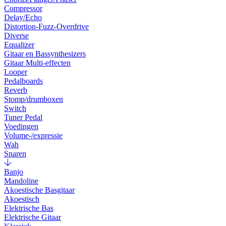
Compressor
Delay/Echo
Distortion-Fuzz-Overdrive
Diverse
Equalizer
Gitaar en Bassynthesizers
Gitaar Multi-effecten
Looper
Pedalboards
Reverb
Stomp/drumboxen
Switch
Tuner Pedal
Voedingen
Volume-/expressie
Wah
Snaren
Banjo
Mandoline
Akoestische Basgitaar
Akoestisch
Elektrische Bas
Elektrische Gitaar