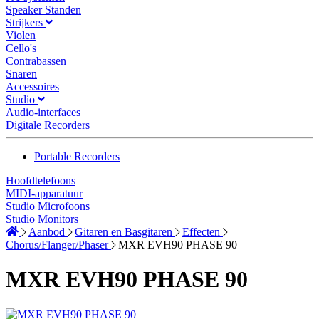
Speaker Standen
Strijkers
Violen
Cello's
Contrabassen
Snaren
Accessoires
Studio
Audio-interfaces
Digitale Recorders
Portable Recorders
Hoofdtelefoons
MIDI-apparatuur
Studio Microfoons
Studio Monitors
Aanbod
Gitaren en Basgitaren
Effecten
Chorus/Flanger/Phaser
MXR EVH90 PHASE 90
MXR EVH90 PHASE 90