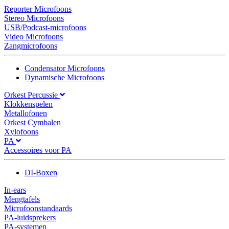
Reporter Microfoons
Stereo Microfoons
USB/Podcast-microfoons
Video Microfoons
Zangmicrofoons
Condensator Microfoons
Dynamische Microfoons
Orkest Percussie
Klokkenspelen
Metallofonen
Orkest Cymbalen
Xylofoons
PA
Accessoires voor PA
DI-Boxen
In-ears
Mengtafels
Microfoonstandaards
PA-luidsprekers
PA-systemen