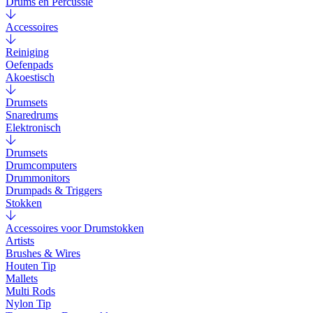
Drums en Percussie
Accessoires
Reiniging
Oefenpads
Akoestisch
Drumsets
Snaredrums
Elektronisch
Drumsets
Drumcomputers
Drummonitors
Drumpads & Triggers
Stokken
Accessoires voor Drumstokken
Artists
Brushes & Wires
Houten Tip
Mallets
Multi Rods
Nylon Tip