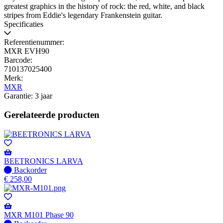
greatest graphics in the history of rock: the red, white, and black
stripes from Eddie's legendary Frankenstein guitar.
Specificaties
Referentienummer:
MXR EVH90
Barcode:
710137025400
Merk:
MXR
Garantie: 3 jaar
Gerelateerde producten
BEETRONICS LARVA
Niet
Backorder
op
€
258,00
voorraad
-
Wordt
verzonden
MXR M101 Phase 90