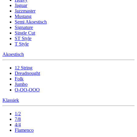
Jaguar
Jazzmaster
Mustang
Semi Akoestisch
Signature
Single Cut
ST Style
T Style
Akoestisch
12 String
Dreadnought
Folk
Jumbo
O-OO-OOO
Klassiek
1/2
7/8
4/4
Flamenco