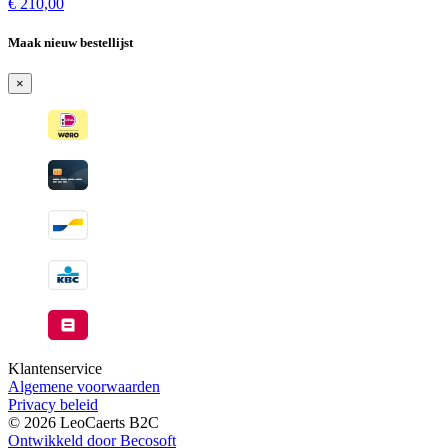
beschikbaar
op
€
210,00
voorraad
-
Maak nieuw bestellijst
Wordt
verzonden
×
wanneer
beschikbaar
Klantenservice
Algemene voorwaarden
Privacy beleid
© 2026 LeoCaerts B2C
Ontwikkeld door Becosoft