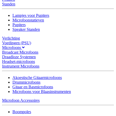
Standen
Lampjes voor Pupiters
Microfoonstatieven
Pupiters
Speaker Standen
Verlichting
Voedingen (PSU)
Microfoons
Broadcast Microfoons
Draadloze Systemen
Headset-microfoons
Instrument Microfoons
Akoestische Gitaarmicrofoons
Drummicrofoons
Gitaar en Basmicrofoons
Microfoons voor Blaasinstrumenten
Microfoon Accessoires
Boompoles