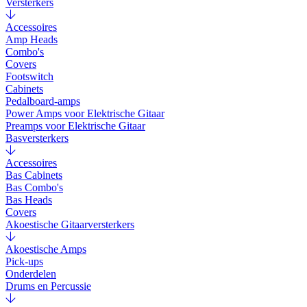
Versterkers
Accessoires
Amp Heads
Combo's
Covers
Footswitch
Cabinets
Pedalboard-amps
Power Amps voor Elektrische Gitaar
Preamps voor Elektrische Gitaar
Basversterkers
Accessoires
Bas Cabinets
Bas Combo's
Bas Heads
Covers
Akoestische Gitaarversterkers
Akoestische Amps
Pick-ups
Onderdelen
Drums en Percussie