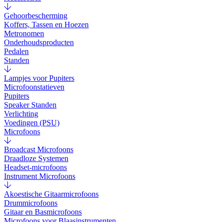
Gehoorbescherming
Koffers, Tassen en Hoezen
Metronomen
Onderhoudsproducten
Pedalen
Standen
Lampjes voor Pupiters
Microfoonstatieven
Pupiters
Speaker Standen
Verlichting
Voedingen (PSU)
Microfoons
Broadcast Microfoons
Draadloze Systemen
Headset-microfoons
Instrument Microfoons
Akoestische Gitaarmicrofoons
Drummicrofoons
Gitaar en Basmicrofoons
Microfoons voor Blaasinstrumenten