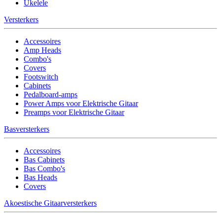
Ukelele
Versterkers
Accessoires
Amp Heads
Combo's
Covers
Footswitch
Cabinets
Pedalboard-amps
Power Amps voor Elektrische Gitaar
Preamps voor Elektrische Gitaar
Basversterkers
Accessoires
Bas Cabinets
Bas Combo's
Bas Heads
Covers
Akoestische Gitaarversterkers