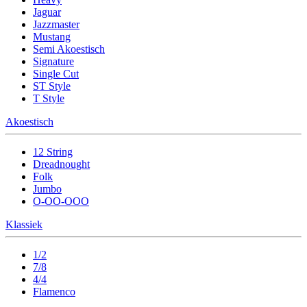
Jaguar
Jazzmaster
Mustang
Semi Akoestisch
Signature
Single Cut
ST Style
T Style
Akoestisch
12 String
Dreadnought
Folk
Jumbo
O-OO-OOO
Klassiek
1/2
7/8
4/4
Flamenco