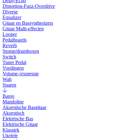
Delay/Echo
Distortion-Fuzz-Overdrive
Diverse
Equalizer
Gitaar en Bassynthesizers
Gitaar Multi-effecten
Looper
Pedalboards
Reverb
Stomp/drumboxen
Switch
Tuner Pedal
Voedingen
Volume-/expressie
Wah
Snaren
Banjo
Mandoline
Akoestische Basgitaar
Akoestisch
Elektrische Bas
Elektrische Gitaar
Klassiek
Ukelele