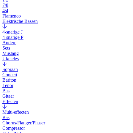
7/8
4/4
Flamenco
Elektrische Bassen
4-snarige J
4-snarige P
Andere
Sets
Mustang
Ukeleles
Sopraan
Concert
Bariton
Tenor
Bas
Gitaar
Effecten
Multi-effecten
Bas
Chorus/Flanger/Phaser
Compressor