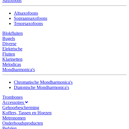
Saxofoons
Altsaxofoons
Sopraansaxofoons
Tenorsaxofoons
Blokfluiten
Bugels
Diverse
Elektrische
Fluiten
Klarinetten
Melodicas
Mondharmonica's
Chromatische Mondharmonica's
Diatonische Mondharmonica's
Trombones
Accessoires
Gehoorbescherming
Koffers, Tassen en Hoezen
Metronomen
Onderhoudsproducten
Pedalen