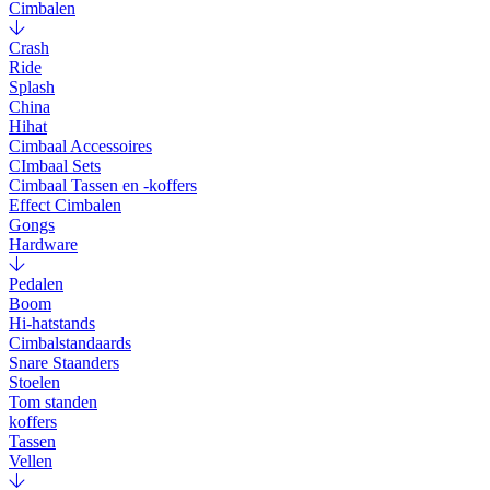
Cimbalen
Crash
Ride
Splash
China
Hihat
Cimbaal Accessoires
CImbaal Sets
Cimbaal Tassen en -koffers
Effect Cimbalen
Gongs
Hardware
Pedalen
Boom
Hi-hatstands
Cimbalstandaards
Snare Staanders
Stoelen
Tom standen
koffers
Tassen
Vellen