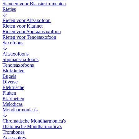
Standen voor Blaasinstrumenten
Rietjes
Rieten voor Altsaxofoon
Rieten voor Klarinet
Rieten voor Sopraansaxofoon
Rieten voor Tenorsaxofoon
Saxofoons
Altsaxofoons
Sopraansaxofoons
Tenorsaxofoons
Blokfluiten
Bugels
Diverse
Elektrische
Fluiten
Klarinetten
Melodicas
Mondharmonica's
Chromatische Mondharmonica's
Diatonische Mondharmonica's
Trombones
Accessoires