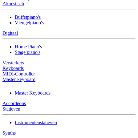
Akoestisch
Buffetpiano's
Vleugelpiano's
Digitaal
Home Piano's
Stage piano's
Versterkers
Keyboards
MIDI-Controller
Master-keyboard
Master Keyboards
Accordeons
Statieven
Instrumentenstatieven
Synths