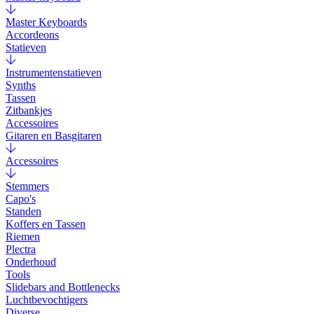
Master Keyboards
Accordeons
Statieven
Instrumentenstatieven
Synths
Tassen
Zitbankjes
Accessoires
Gitaren en Basgitaren
Accessoires
Stemmers
Capo's
Standen
Koffers en Tassen
Riemen
Plectra
Onderhoud
Tools
Slidebars and Bottlenecks
Luchtbevochtigers
Diverse