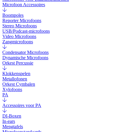
Microfoon Accessoires
Boompoles
Reporter Microfoons
Stereo Microfoons
USB/Podcast-microfoons
Video Microfoons
Zangmicrofoons
Condensator Microfoons
Dynamische Microfoons
Orkest Percussie
Klokkenspelen
Metallofonen
Orkest Cymbalen
Xylofoons
PA
Accessoires voor PA
DI-Boxen
In-ears
Mengtafels
Microfoonstandaards