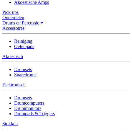
Akoestische Amps
Pick-ups
Onderdelen
Drums en Percussie
Accessoires
Reiniging
Oefenpads
Akoestisch
Drumsets
Snaredrums
Elektronisch
Drumsets
Drumcomputers
Drummonitors
Drumpads & Triggers
Stokken