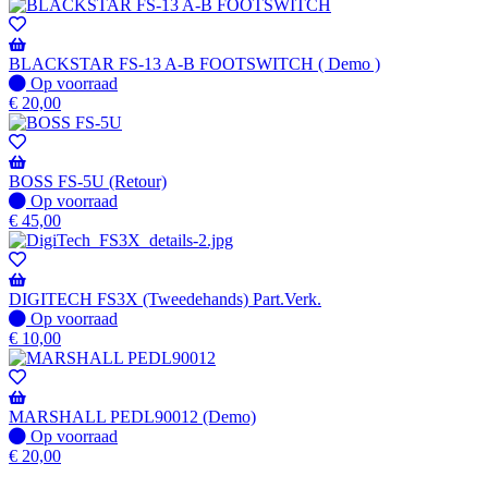
voorraad
-
Wordt
verzonden
BLACKSTAR FS-13 A-B FOOTSWITCH ( Demo )
wanneer
Op
Op voorraad
beschikbaar
voorraad
€
20,00
BOSS FS-5U (Retour)
Op
Op voorraad
voorraad
€
45,00
DIGITECH FS3X (Tweedehands) Part.Verk.
Op
Op voorraad
voorraad
€
10,00
MARSHALL PEDL90012 (Demo)
Op
Op voorraad
voorraad
€
20,00