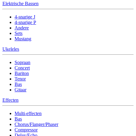
Elektrische Bassen
4-snarige J
4-snarige P
Andere
Sets
Mustang
Ukeleles
Sopraan
Concert
Bariton
Tenor
Bas
Gitaar
Effecten
Multi-effecten
Bas
Chorus/Flanger/Phaser
Compressor
Delay/Echo