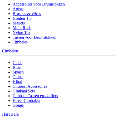
Accessoires voor Drumstokken
Artists
Brushes & Wires
Houten Tip
Mallets
Multi Rods
Nylon Tip
Tassen voor Drumstokken
Timbales
Cimbalen
Crash
Ride
Splash
China
Hihat
Cimbaal Accessoires
CImbaal Sets
Cimbaal Tassen en -koffers
Effect Cimbalen
Gongs
Hardware