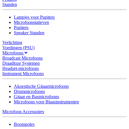
Standen
Lampjes voor Pupiters
Microfoonstatieven
Pupiters
Speaker Standen
Verlichting
Voedingen (PSU)
Microfoons
Broadcast Microfoons
Draadloze Systemen
Headset-microfoons
Instrument Microfoons
Akoestische Gitaarmicrofoons
Drummicrofoons
Gitaar en Basmicrofoons
Microfoons voor Blaasinstrumenten
Microfoon Accessoires
Boompoles