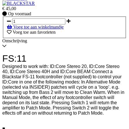
€
45,00
Op
Op voorraad
voorraad
Voeg toe aan winkelmandje
Voeg toe aan favorieten
Omschrijving
FS:11
Designed to work with: ID:Core Stereo 20, ID:Core Stereo
40, ID:Core Stereo 40H and ID:Core BEAM Connect a
Blackstar FS-11 footcontroller (not supplied) to control your
ID:Core in one of the following modes: In Alternative Mode
(selected via INSIDER) patches will cycle on a ʻloopʼ. e.g.
switching up from Bass 2 will move to Clean Warm. When in
Manual Mode, the effect of any footcontroller switch will
depend on its last state. Pressing Switch 1 will return the
amplifier to Patch Mode. Pressing Switch 2 will toggle the
effects off and on without returning to Patch Mode.
■