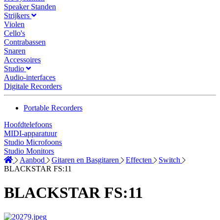
Speaker Standen
Strijkers
Violen
Cello's
Contrabassen
Snaren
Accessoires
Studio
Audio-interfaces
Digitale Recorders
Portable Recorders
Hoofdtelefoons
MIDI-apparatuur
Studio Microfoons
Studio Monitors
Aanbod
Gitaren en Basgitaren
Effecten
Switch
BLACKSTAR FS:11
BLACKSTAR FS:11