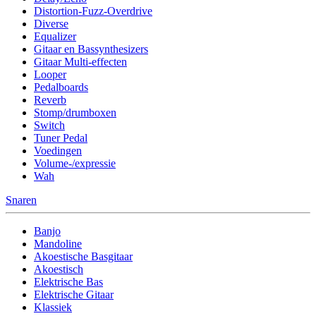
Distortion-Fuzz-Overdrive
Diverse
Equalizer
Gitaar en Bassynthesizers
Gitaar Multi-effecten
Looper
Pedalboards
Reverb
Stomp/drumboxen
Switch
Tuner Pedal
Voedingen
Volume-/expressie
Wah
Snaren
Banjo
Mandoline
Akoestische Basgitaar
Akoestisch
Elektrische Bas
Elektrische Gitaar
Klassiek