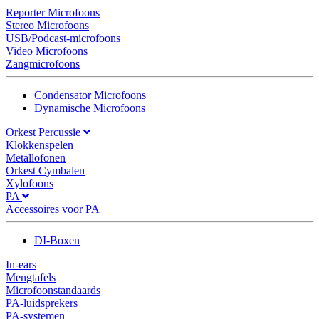
Reporter Microfoons
Stereo Microfoons
USB/Podcast-microfoons
Video Microfoons
Zangmicrofoons
Condensator Microfoons
Dynamische Microfoons
Orkest Percussie
Klokkenspelen
Metallofonen
Orkest Cymbalen
Xylofoons
PA
Accessoires voor PA
DI-Boxen
In-ears
Mengtafels
Microfoonstandaards
PA-luidsprekers
PA-systemen