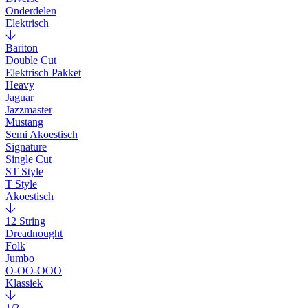
Onderdelen
Elektrisch
Bariton
Double Cut
Elektrisch Pakket
Heavy
Jaguar
Jazzmaster
Mustang
Semi Akoestisch
Signature
Single Cut
ST Style
T Style
Akoestisch
12 String
Dreadnought
Folk
Jumbo
O-OO-OOO
Klassiek
1/2