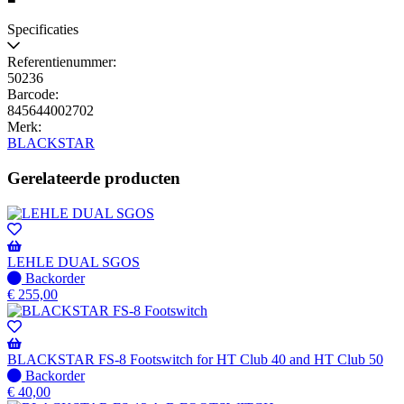
Specificaties
Referentienummer:
50236
Barcode:
845644002702
Merk:
BLACKSTAR
Gerelateerde producten
LEHLE DUAL SGOS
Niet
Backorder
op
€
255,00
voorraad
-
Wordt
verzonden
BLACKSTAR FS-8 Footswitch for HT Club 40 and HT Club 50
wanneer
Niet
Backorder
beschikbaar
op
€
40,00