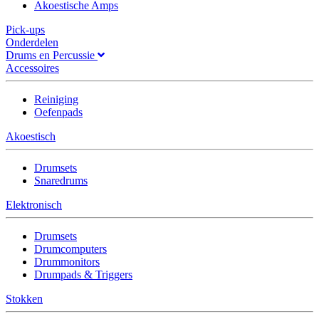
Akoestische Amps
Pick-ups
Onderdelen
Drums en Percussie
Accessoires
Reiniging
Oefenpads
Akoestisch
Drumsets
Snaredrums
Elektronisch
Drumsets
Drumcomputers
Drummonitors
Drumpads & Triggers
Stokken