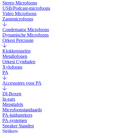
Stereo Microfoons
USB/Podcast-microfoons
Video Microfoons
Zangmicrofoons
Condensator Microfoons
Dynamische Microfoons
Orkest Percussie
Klokkenspelen
Metallofonen
Orkest Cymbalen
Xylofoons
PA
Accessoires voor PA
DI-Boxen
In-ears
Mengtafels
Microfoonstandaards
PA-luidsprekers
PA-systemen
Speaker Standen
Strijkers