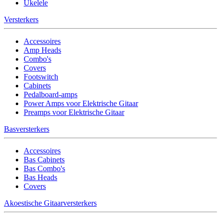
Ukelele
Versterkers
Accessoires
Amp Heads
Combo's
Covers
Footswitch
Cabinets
Pedalboard-amps
Power Amps voor Elektrische Gitaar
Preamps voor Elektrische Gitaar
Basversterkers
Accessoires
Bas Cabinets
Bas Combo's
Bas Heads
Covers
Akoestische Gitaarversterkers