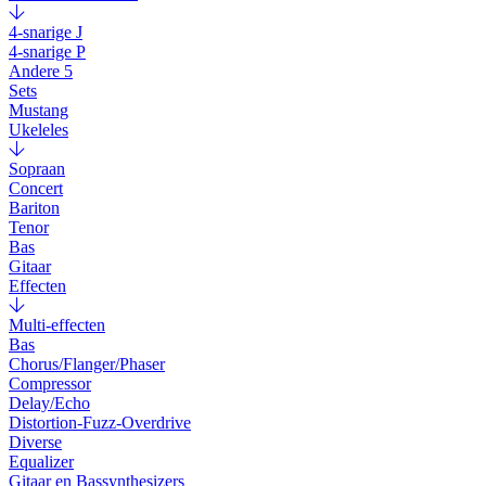
4-snarige J
4-snarige P
Andere 5
Sets
Mustang
Ukeleles
Sopraan
Concert
Bariton
Tenor
Bas
Gitaar
Effecten
Multi-effecten
Bas
Chorus/Flanger/Phaser
Compressor
Delay/Echo
Distortion-Fuzz-Overdrive
Diverse
Equalizer
Gitaar en Bassynthesizers