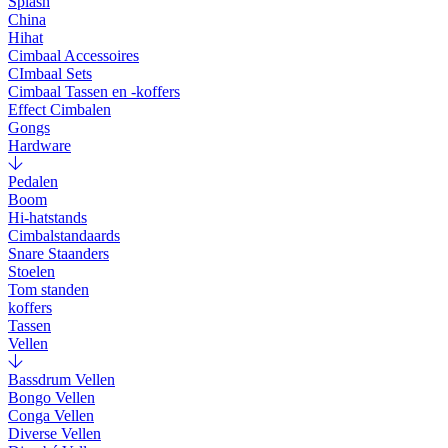
Splash
China
Hihat
Cimbaal Accessoires
CImbaal Sets
Cimbaal Tassen en -koffers
Effect Cimbalen
Gongs
Hardware
Pedalen
Boom
Hi-hatstands
Cimbalstandaards
Snare Staanders
Stoelen
Tom standen
koffers
Tassen
Vellen
Bassdrum Vellen
Bongo Vellen
Conga Vellen
Diverse Vellen