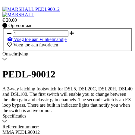
€
20,00
Op
Op voorraad
voorraad
Voeg toe aan winkelmandje
Voeg toe aan favorieten
Omschrijving
PEDL-90012
A 2-way latching footswitch for DSL5, DSL20C, DSL20H, DSL40
and DSL100. The first switch will enable you to change between
the ultra gain and classic gain channels. The second switch is an FX
loop bypass. There are built in indicator lights that notify you when
the switch is active or not.
Specificaties
Referentienummer:
MMA PEDL90012