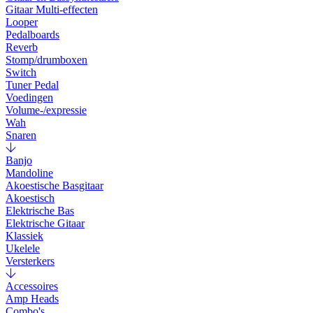
Gitaar Multi-effecten
Looper
Pedalboards
Reverb
Stomp/drumboxen
Switch
Tuner Pedal
Voedingen
Volume-/expressie
Wah
Snaren
Banjo
Mandoline
Akoestische Basgitaar
Akoestisch
Elektrische Bas
Elektrische Gitaar
Klassiek
Ukelele
Versterkers
Accessoires
Amp Heads
Combo's