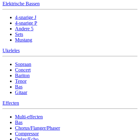
Elektrische Bassen
4-snarige J
4-snarige P
Andere 5
Sets
Mustang
Ukeleles
Sopraan
Concert
Bariton
Tenor
Bas
Gitaar
Effecten
Multi-effecten
Bas
Chorus/Flanger/Phaser
Compressor
Delay/Echo