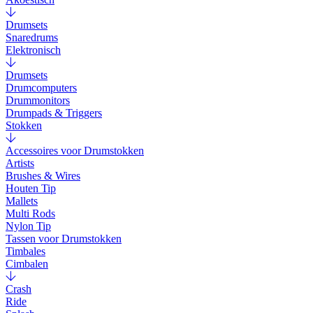
Drumsets
Snaredrums
Elektronisch
Drumsets
Drumcomputers
Drummonitors
Drumpads & Triggers
Stokken
Accessoires voor Drumstokken
Artists
Brushes & Wires
Houten Tip
Mallets
Multi Rods
Nylon Tip
Tassen voor Drumstokken
Timbales
Cimbalen
Crash
Ride