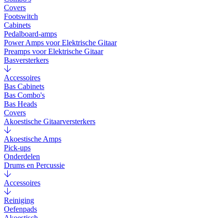
Covers
Footswitch
Cabinets
Pedalboard-amps
Power Amps voor Elektrische Gitaar
Preamps voor Elektrische Gitaar
Basversterkers
Accessoires
Bas Cabinets
Bas Combo's
Bas Heads
Covers
Akoestische Gitaarversterkers
Akoestische Amps
Pick-ups
Onderdelen
Drums en Percussie
Accessoires
Reiniging
Oefenpads
Akoestisch