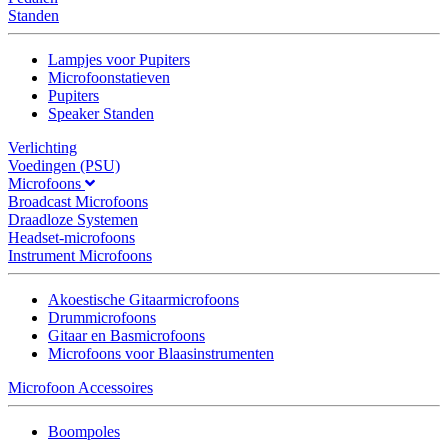
Standen
Lampjes voor Pupiters
Microfoonstatieven
Pupiters
Speaker Standen
Verlichting
Voedingen (PSU)
Microfoons
Broadcast Microfoons
Draadloze Systemen
Headset-microfoons
Instrument Microfoons
Akoestische Gitaarmicrofoons
Drummicrofoons
Gitaar en Basmicrofoons
Microfoons voor Blaasinstrumenten
Microfoon Accessoires
Boompoles