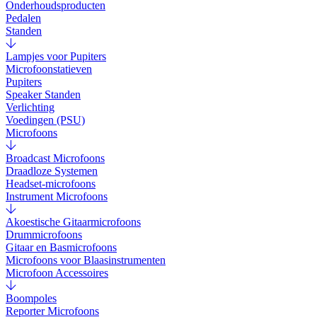
Onderhoudsproducten
Pedalen
Standen
Lampjes voor Pupiters
Microfoonstatieven
Pupiters
Speaker Standen
Verlichting
Voedingen (PSU)
Microfoons
Broadcast Microfoons
Draadloze Systemen
Headset-microfoons
Instrument Microfoons
Akoestische Gitaarmicrofoons
Drummicrofoons
Gitaar en Basmicrofoons
Microfoons voor Blaasinstrumenten
Microfoon Accessoires
Boompoles
Reporter Microfoons