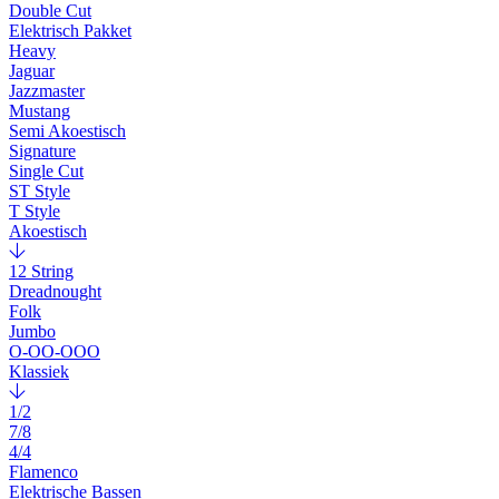
Double Cut
Elektrisch Pakket
Heavy
Jaguar
Jazzmaster
Mustang
Semi Akoestisch
Signature
Single Cut
ST Style
T Style
Akoestisch
12 String
Dreadnought
Folk
Jumbo
O-OO-OOO
Klassiek
1/2
7/8
4/4
Flamenco
Elektrische Bassen