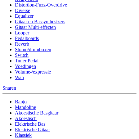
Distortion-Fuzz-Overdrive
Diverse
Equalizer
Gitaar en Bassynthesizers
Gitaar Multi-effecten
Looper
Pedalboards
Reverb
Stomp/drumboxen
Switch
Tuner Pedal
Voedingen
Volume-/expressie
Wah
Snaren
Banjo
Mandoline
Akoestische Basgitaar
Akoestisch
Elektrische Bas
Elektrische Gitaar
Klassiek