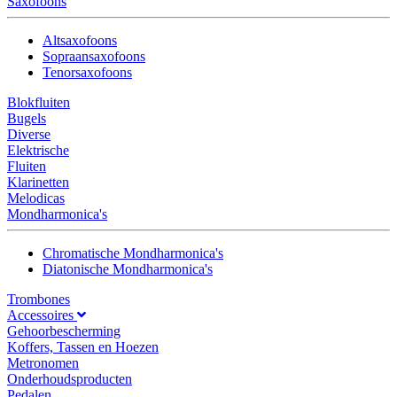
Saxofoons
Altsaxofoons
Sopraansaxofoons
Tenorsaxofoons
Blokfluiten
Bugels
Diverse
Elektrische
Fluiten
Klarinetten
Melodicas
Mondharmonica's
Chromatische Mondharmonica's
Diatonische Mondharmonica's
Trombones
Accessoires
Gehoorbescherming
Koffers, Tassen en Hoezen
Metronomen
Onderhoudsproducten
Pedalen