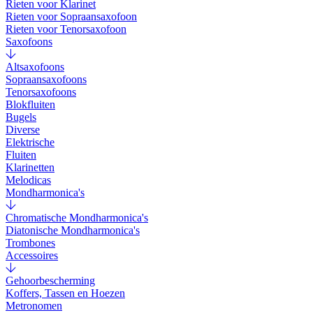
Rieten voor Klarinet
Rieten voor Sopraansaxofoon
Rieten voor Tenorsaxofoon
Saxofoons
Altsaxofoons
Sopraansaxofoons
Tenorsaxofoons
Blokfluiten
Bugels
Diverse
Elektrische
Fluiten
Klarinetten
Melodicas
Mondharmonica's
Chromatische Mondharmonica's
Diatonische Mondharmonica's
Trombones
Accessoires
Gehoorbescherming
Koffers, Tassen en Hoezen
Metronomen