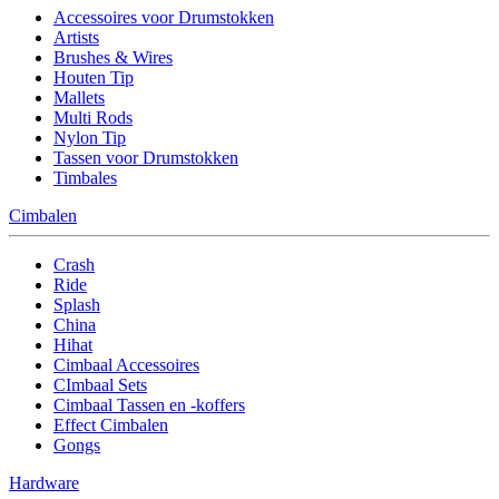
Accessoires voor Drumstokken
Artists
Brushes & Wires
Houten Tip
Mallets
Multi Rods
Nylon Tip
Tassen voor Drumstokken
Timbales
Cimbalen
Crash
Ride
Splash
China
Hihat
Cimbaal Accessoires
CImbaal Sets
Cimbaal Tassen en -koffers
Effect Cimbalen
Gongs
Hardware