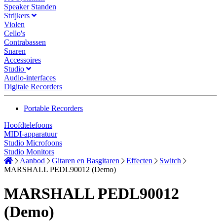
Speaker Standen
Strijkers
Violen
Cello's
Contrabassen
Snaren
Accessoires
Studio
Audio-interfaces
Digitale Recorders
Portable Recorders
Hoofdtelefoons
MIDI-apparatuur
Studio Microfoons
Studio Monitors
Aanbod
Gitaren en Basgitaren
Effecten
Switch
MARSHALL PEDL90012 (Demo)
MARSHALL PEDL90012
(Demo)