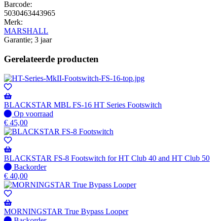
Barcode:
5030463443965
Merk:
MARSHALL
Garantie; 3 jaar
Gerelateerde producten
BLACKSTAR MBL FS-16 HT Series Footswitch
Op
Op voorraad
voorraad
€
45,00
BLACKSTAR FS-8 Footswitch for HT Club 40 and HT Club 50
Niet
Backorder
op
€
40,00
voorraad
-
Wordt
verzonden
MORNINGSTAR True Bypass Looper
wanneer
Niet
Backorder