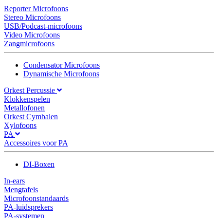
Reporter Microfoons
Stereo Microfoons
USB/Podcast-microfoons
Video Microfoons
Zangmicrofoons
Condensator Microfoons
Dynamische Microfoons
Orkest Percussie
Klokkenspelen
Metallofonen
Orkest Cymbalen
Xylofoons
PA
Accessoires voor PA
DI-Boxen
In-ears
Mengtafels
Microfoonstandaards
PA-luidsprekers
PA-systemen