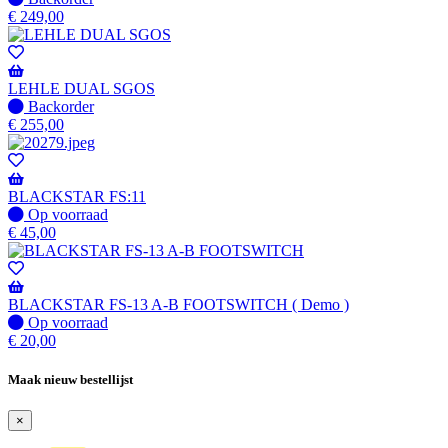
beschikbaar
op
€
249,00
voorraad
-
Wordt
verzonden
LEHLE DUAL SGOS
wanneer
Niet
Backorder
beschikbaar
op
€
255,00
voorraad
-
Wordt
verzonden
BLACKSTAR FS:11
wanneer
Op
Op voorraad
beschikbaar
voorraad
€
45,00
BLACKSTAR FS-13 A-B FOOTSWITCH ( Demo )
Op
Op voorraad
voorraad
€
20,00
Maak nieuw bestellijst
×