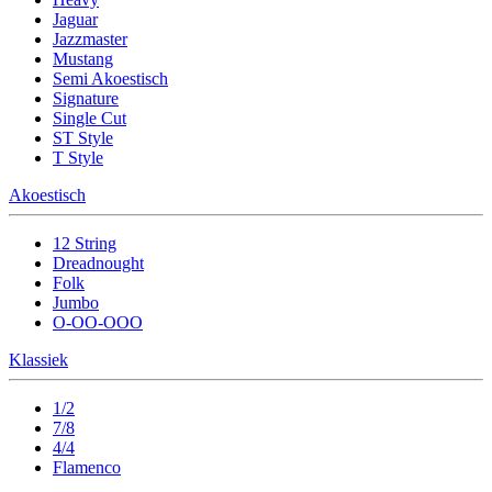
Jaguar
Jazzmaster
Mustang
Semi Akoestisch
Signature
Single Cut
ST Style
T Style
Akoestisch
12 String
Dreadnought
Folk
Jumbo
O-OO-OOO
Klassiek
1/2
7/8
4/4
Flamenco