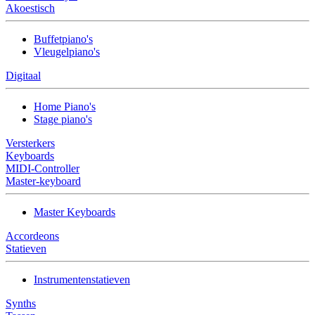
Akoestisch
Buffetpiano's
Vleugelpiano's
Digitaal
Home Piano's
Stage piano's
Versterkers
Keyboards
MIDI-Controller
Master-keyboard
Master Keyboards
Accordeons
Statieven
Instrumentenstatieven
Synths