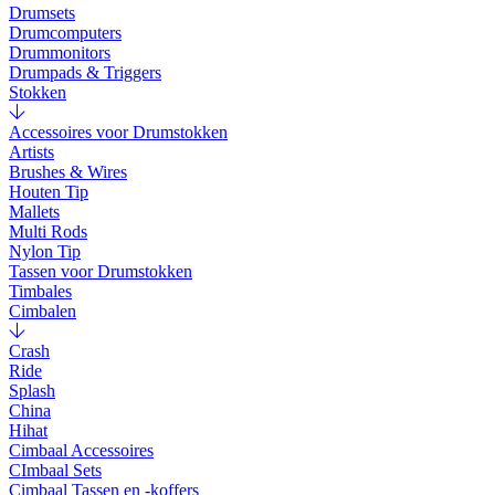
Drumsets
Drumcomputers
Drummonitors
Drumpads & Triggers
Stokken
Accessoires voor Drumstokken
Artists
Brushes & Wires
Houten Tip
Mallets
Multi Rods
Nylon Tip
Tassen voor Drumstokken
Timbales
Cimbalen
Crash
Ride
Splash
China
Hihat
Cimbaal Accessoires
CImbaal Sets
Cimbaal Tassen en -koffers