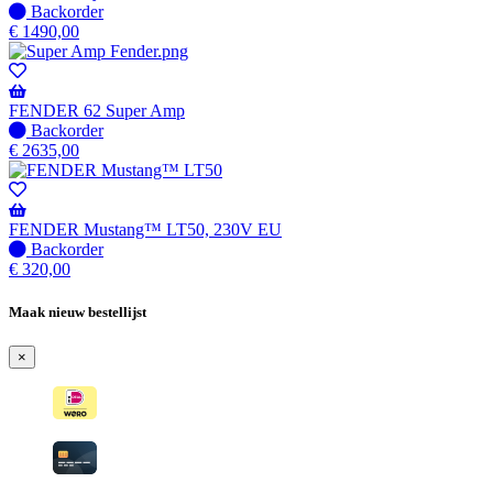
wanneer
Niet
Backorder
beschikbaar
op
€
1490,00
voorraad
-
Wordt
verzonden
FENDER 62 Super Amp
wanneer
Niet
Backorder
beschikbaar
op
€
2635,00
voorraad
-
Wordt
verzonden
FENDER Mustang™ LT50, 230V EU
wanneer
Niet
Backorder
beschikbaar
op
€
320,00
voorraad
-
Maak nieuw bestellijst
Wordt
verzonden
×
wanneer
beschikbaar