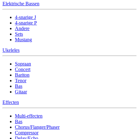
Elektrische Bassen
4-snarige J
4-snarige P
Andere
Sets
Mustang
Ukeleles
Sopraan
Concert
Bariton
Tenor
Bas
Gitaar
Effecten
Multi-effecten
Bas
Chorus/Flanger/Phaser
Compressor
Delay/Echo