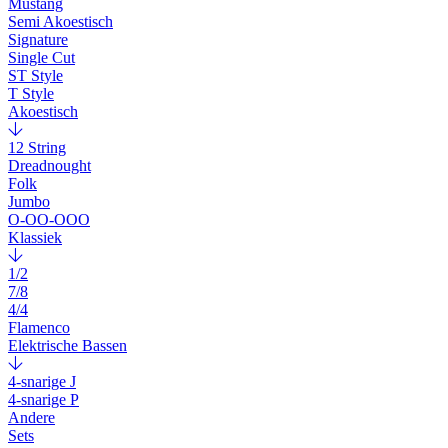
Mustang
Semi Akoestisch
Signature
Single Cut
ST Style
T Style
Akoestisch
12 String
Dreadnought
Folk
Jumbo
O-OO-OOO
Klassiek
1/2
7/8
4/4
Flamenco
Elektrische Bassen
4-snarige J
4-snarige P
Andere
Sets