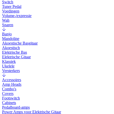
Switch
Tuner Pedal
Voedingen
Volume-/expressie
Wah
Snaren
Banjo
Mandoline
Akoestische Basgitaar
Akoestisch
Elektrische Bas
Elektrische Gitaar
Klassiek
Ukelele
Versterkers
Accessoires
Amp Heads
Combo's
Covers
Footswitch
Cabinets
Pedalboard-amps
Power Amps voor Elektrische Gitaar