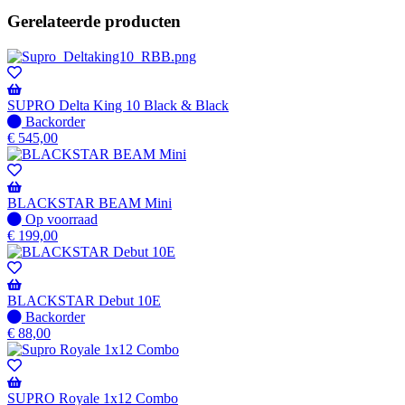
Gerelateerde producten
SUPRO Delta King 10 Black & Black
Niet
Backorder
op
€
545,00
voorraad
-
Wordt
verzonden
BLACKSTAR BEAM Mini
wanneer
Op
Op voorraad
beschikbaar
voorraad
€
199,00
BLACKSTAR Debut 10E
Niet
Backorder
op
€
88,00
voorraad
-
Wordt
verzonden
SUPRO Royale 1x12 Combo