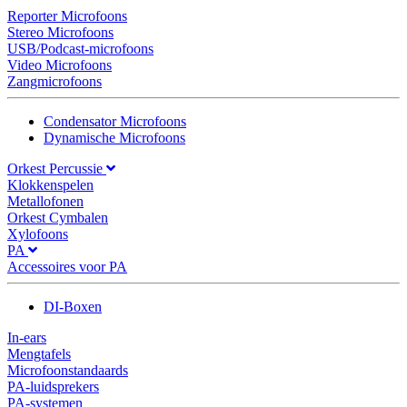
Reporter Microfoons
Stereo Microfoons
USB/Podcast-microfoons
Video Microfoons
Zangmicrofoons
Condensator Microfoons
Dynamische Microfoons
Orkest Percussie
Klokkenspelen
Metallofonen
Orkest Cymbalen
Xylofoons
PA
Accessoires voor PA
DI-Boxen
In-ears
Mengtafels
Microfoonstandaards
PA-luidsprekers
PA-systemen