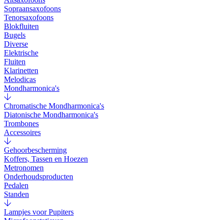
Sopraansaxofoons
Tenorsaxofoons
Blokfluiten
Bugels
Diverse
Elektrische
Fluiten
Klarinetten
Melodicas
Mondharmonica's
Chromatische Mondharmonica's
Diatonische Mondharmonica's
Trombones
Accessoires
Gehoorbescherming
Koffers, Tassen en Hoezen
Metronomen
Onderhoudsproducten
Pedalen
Standen
Lampjes voor Pupiters