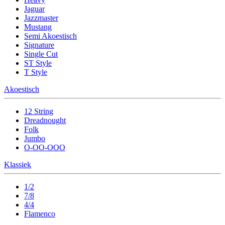
Jaguar
Jazzmaster
Mustang
Semi Akoestisch
Signature
Single Cut
ST Style
T Style
Akoestisch
12 String
Dreadnought
Folk
Jumbo
O-OO-OOO
Klassiek
1/2
7/8
4/4
Flamenco