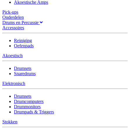
Akoestische Amps
Pick-ups
Onderdelen
Drums en Percussie
Accessoires
Reiniging
Oefenpads
Akoestisch
Drumsets
Snaredrums
Elektronisch
Drumsets
Drumcomputers
Drummonitors
Drumpads & Triggers
Stokken