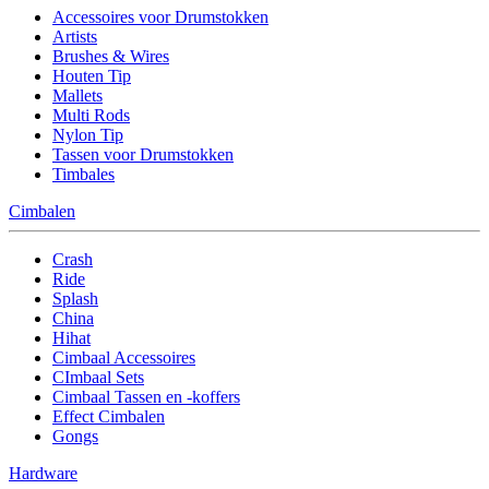
Accessoires voor Drumstokken
Artists
Brushes & Wires
Houten Tip
Mallets
Multi Rods
Nylon Tip
Tassen voor Drumstokken
Timbales
Cimbalen
Crash
Ride
Splash
China
Hihat
Cimbaal Accessoires
CImbaal Sets
Cimbaal Tassen en -koffers
Effect Cimbalen
Gongs
Hardware