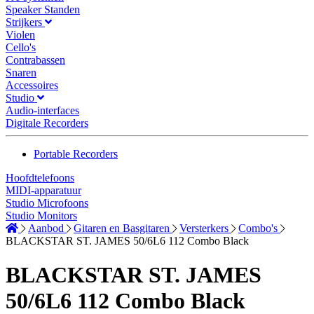
Speaker Standen
Strijkers
Violen
Cello's
Contrabassen
Snaren
Accessoires
Studio
Audio-interfaces
Digitale Recorders
Portable Recorders
Hoofdtelefoons
MIDI-apparatuur
Studio Microfoons
Studio Monitors
Aanbod
Gitaren en Basgitaren
Versterkers
Combo's
BLACKSTAR ST. JAMES 50/6L6 112 Combo Black
BLACKSTAR ST. JAMES
50/6L6 112 Combo Black