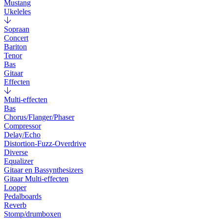
Mustang
Ukeleles
Sopraan
Concert
Bariton
Tenor
Bas
Gitaar
Effecten
Multi-effecten
Bas
Chorus/Flanger/Phaser
Compressor
Delay/Echo
Distortion-Fuzz-Overdrive
Diverse
Equalizer
Gitaar en Bassynthesizers
Gitaar Multi-effecten
Looper
Pedalboards
Reverb
Stomp/drumboxen