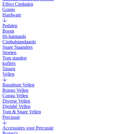
Effect Cimbalen
Gongs
Hardware
Pedalen
Boom
Hi-hatstands
Cimbalstandaards
Snare Staanders
Stoelen
Tom standen
koffers
Tassen
Vellen
Bassdrum Vellen
Bongo Vellen
Conga Vellen
Diverse Vellen
Djembé Vellen
Tom & Snare Vellen
Percussie
Accessoires voor Percussie
Bongo's