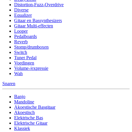
Distortion-Fuzz-Overdrive
Diverse
Equalizer
Gitaar en Bassynthesizers
Gitaar Multi-effecten
Looper
Pedalboards
Reverb
Stomp/drumboxen
Switch
Tuner Pedal
Voedingen
Volume-/expressie
Wah
Snaren
Banjo
Mandoline
Akoestische Basgitaar
Akoestisch
Elektrische Bas
Elektrische Gitaar
Klassiek