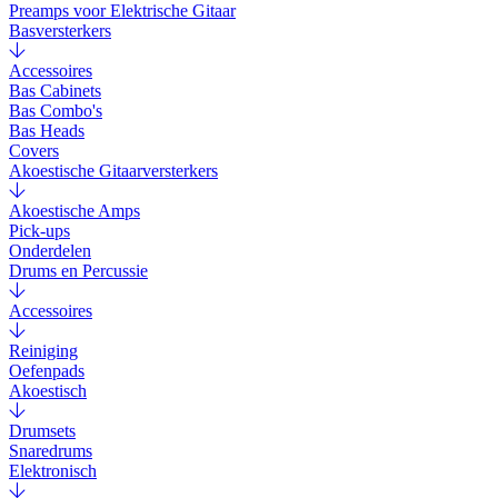
Preamps voor Elektrische Gitaar
Basversterkers
Accessoires
Bas Cabinets
Bas Combo's
Bas Heads
Covers
Akoestische Gitaarversterkers
Akoestische Amps
Pick-ups
Onderdelen
Drums en Percussie
Accessoires
Reiniging
Oefenpads
Akoestisch
Drumsets
Snaredrums
Elektronisch