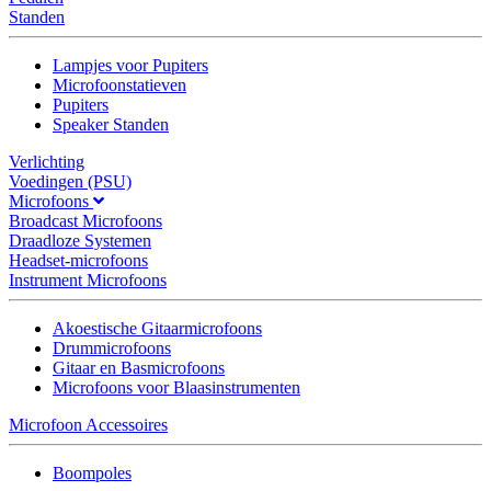
Standen
Lampjes voor Pupiters
Microfoonstatieven
Pupiters
Speaker Standen
Verlichting
Voedingen (PSU)
Microfoons
Broadcast Microfoons
Draadloze Systemen
Headset-microfoons
Instrument Microfoons
Akoestische Gitaarmicrofoons
Drummicrofoons
Gitaar en Basmicrofoons
Microfoons voor Blaasinstrumenten
Microfoon Accessoires
Boompoles