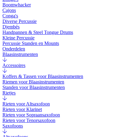
Boomwhacker
Cajons
Conga's
Diverse Percussie
Djembés
Handpannen & Steel Tongue Drums
Kleine Percussie
Percussie Standen en Mounts
Onderdelen
Blaasinstrumenten
Accessoires
Koffers & Tassen voor Blaasinstrumenten
Riemen voor Blaasinstrumenten
Standen voor Blaasinstrumenten
Rietjes
Rieten voor Altsaxofoon
Rieten voor Klarinet
Rieten voor Sopraansaxofoon
Rieten voor Tenorsaxofoon
Saxofoons
Altsaxofoons