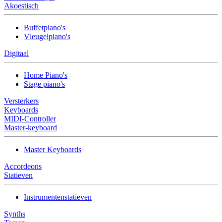
Akoestisch
Buffetpiano's
Vleugelpiano's
Digitaal
Home Piano's
Stage piano's
Versterkers
Keyboards
MIDI-Controller
Master-keyboard
Master Keyboards
Accordeons
Statieven
Instrumentenstatieven
Synths