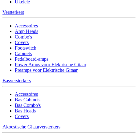
Ukelele
Versterkers
Accessoires
Amp Heads
Combo's
Covers
Footswitch
Cabinets
Pedalboard-amps
Power Amps voor Elektrische Gitaar
Preamps voor Elektrische Gitaar
Basversterkers
Accessoires
Bas Cabinets
Bas Combo's
Bas Heads
Covers
Akoestische Gitaarversterkers