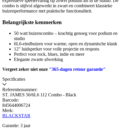
expressieve speelervaring op zowel podium als in de studio. De
combo is stijlvol afgewerkt in zwart en combineert klassieke
buizenperformance met praktische functionaliteit.
Belangrijkste kenmerken
50 watt buizencombo – krachtig genoeg voor podium en
studio
6L6-eindbuizen voor warme, open en dynamische klank
12″ luidspreker voor volle projectie en respons
Perfect voor rock, blues, indie en meer
Elegante zwarte afwerking
Vergeet zeker niet onze
"365-dagen retour garantie"
Specificaties
Referentienummer:
ST. JAMES 50/6L6 112 Combo - Black
Barcode:
845644006724
Merk:
BLACKSTAR
Garantie: 3 jaar