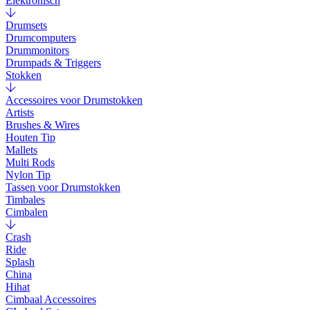
Elektronisch
Drumsets
Drumcomputers
Drummonitors
Drumpads & Triggers
Stokken
Accessoires voor Drumstokken
Artists
Brushes & Wires
Houten Tip
Mallets
Multi Rods
Nylon Tip
Tassen voor Drumstokken
Timbales
Cimbalen
Crash
Ride
Splash
China
Hihat
Cimbaal Accessoires