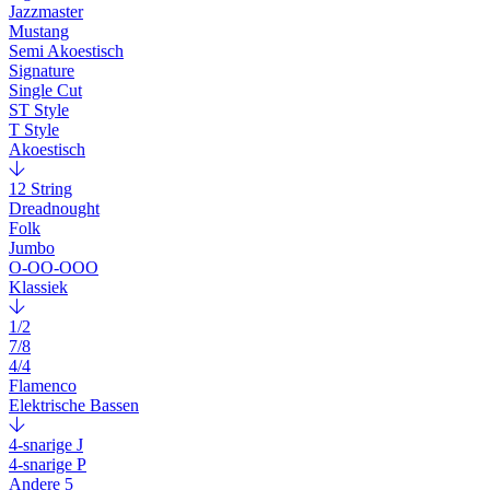
Jazzmaster
Mustang
Semi Akoestisch
Signature
Single Cut
ST Style
T Style
Akoestisch
12 String
Dreadnought
Folk
Jumbo
O-OO-OOO
Klassiek
1/2
7/8
4/4
Flamenco
Elektrische Bassen
4-snarige J
4-snarige P
Andere 5