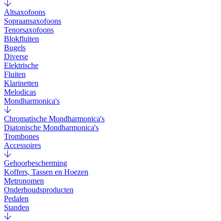
Altsaxofoons
Sopraansaxofoons
Tenorsaxofoons
Blokfluiten
Bugels
Diverse
Elektrische
Fluiten
Klarinetten
Melodicas
Mondharmonica's
Chromatische Mondharmonica's
Diatonische Mondharmonica's
Trombones
Accessoires
Gehoorbescherming
Koffers, Tassen en Hoezen
Metronomen
Onderhoudsproducten
Pedalen
Standen