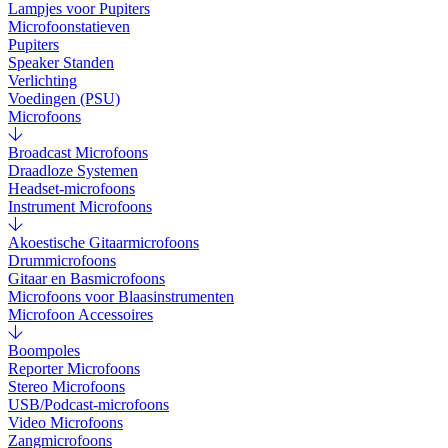
Lampjes voor Pupiters
Microfoonstatieven
Pupiters
Speaker Standen
Verlichting
Voedingen (PSU)
Microfoons
Broadcast Microfoons
Draadloze Systemen
Headset-microfoons
Instrument Microfoons
Akoestische Gitaarmicrofoons
Drummicrofoons
Gitaar en Basmicrofoons
Microfoons voor Blaasinstrumenten
Microfoon Accessoires
Boompoles
Reporter Microfoons
Stereo Microfoons
USB/Podcast-microfoons
Video Microfoons
Zangmicrofoons