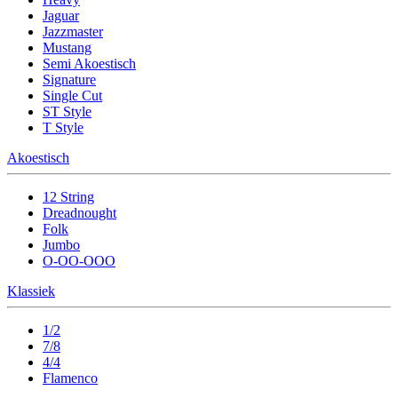
Jaguar
Jazzmaster
Mustang
Semi Akoestisch
Signature
Single Cut
ST Style
T Style
Akoestisch
12 String
Dreadnought
Folk
Jumbo
O-OO-OOO
Klassiek
1/2
7/8
4/4
Flamenco