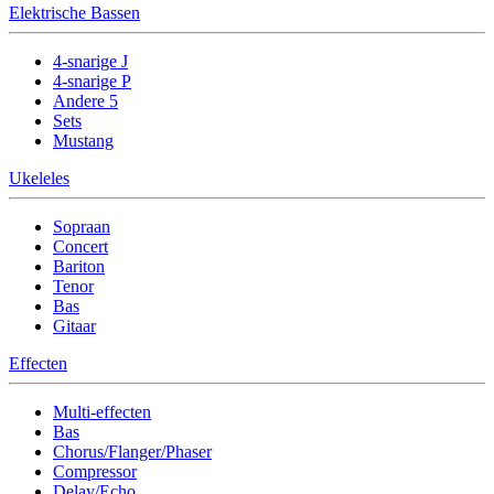
Elektrische Bassen
4-snarige J
4-snarige P
Andere 5
Sets
Mustang
Ukeleles
Sopraan
Concert
Bariton
Tenor
Bas
Gitaar
Effecten
Multi-effecten
Bas
Chorus/Flanger/Phaser
Compressor
Delay/Echo