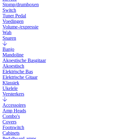
Stomp/drumboxen
Switch
Tuner Pedal
Voedingen
Volume-/expressie
Wah
Snaren
Banjo
Mandoline
Akoestische Basgitaar
Akoestisch
Elektrische Bas
Elektrische Gitaar
Klassiek
Ukelele
Versterkers
Accessoires
Amp Heads
Combo's
Covers
Footswitch
Cabinets
Pedalboard-amps