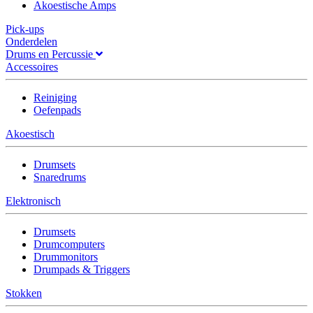
Akoestische Amps
Pick-ups
Onderdelen
Drums en Percussie
Accessoires
Reiniging
Oefenpads
Akoestisch
Drumsets
Snaredrums
Elektronisch
Drumsets
Drumcomputers
Drummonitors
Drumpads & Triggers
Stokken