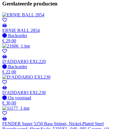
Gerelateerde producten
ERNIE BALL 2854
Niet
Backorder
op
€
29,00
voorraad
-
Wordt
verzonden
D'ADDARIO EXL220
wanneer
Niet
Backorder
beschikbaar
op
€
22,00
voorraad
-
Wordt
verzonden
D'ADDARIO EXL230
wanneer
Op
Op voorraad
beschikbaar
voorraad
€
30,00
FENDER Super 5250 Bass Strings, Nickel-Plated Steel
Roundwound, Short Scale, 5250XL .040-.095 Gauges, (4)