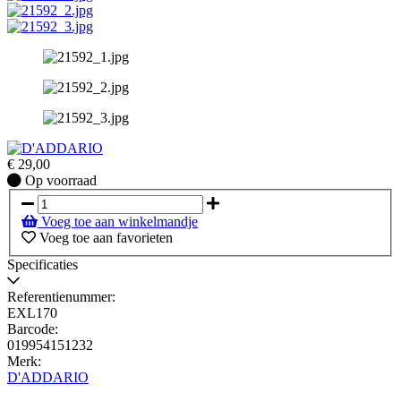
€
29,00
Op
Op voorraad
voorraad
Voeg toe aan winkelmandje
Voeg toe aan favorieten
Specificaties
Referentienummer:
EXL170
Barcode:
019954151232
Merk:
D'ADDARIO