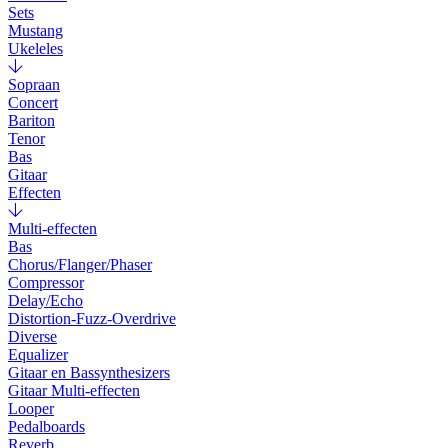
Sets
Mustang
Ukeleles
Sopraan
Concert
Bariton
Tenor
Bas
Gitaar
Effecten
Multi-effecten
Bas
Chorus/Flanger/Phaser
Compressor
Delay/Echo
Distortion-Fuzz-Overdrive
Diverse
Equalizer
Gitaar en Bassynthesizers
Gitaar Multi-effecten
Looper
Pedalboards
Reverb