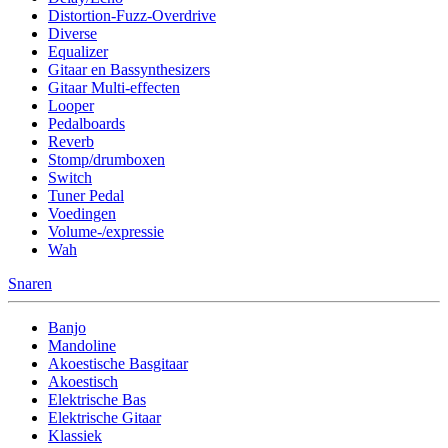
Distortion-Fuzz-Overdrive
Diverse
Equalizer
Gitaar en Bassynthesizers
Gitaar Multi-effecten
Looper
Pedalboards
Reverb
Stomp/drumboxen
Switch
Tuner Pedal
Voedingen
Volume-/expressie
Wah
Snaren
Banjo
Mandoline
Akoestische Basgitaar
Akoestisch
Elektrische Bas
Elektrische Gitaar
Klassiek