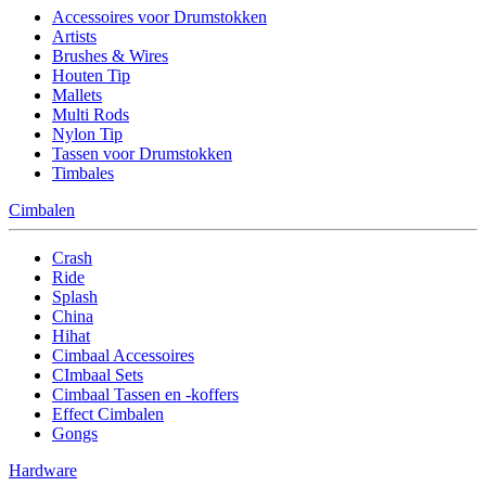
Accessoires voor Drumstokken
Artists
Brushes & Wires
Houten Tip
Mallets
Multi Rods
Nylon Tip
Tassen voor Drumstokken
Timbales
Cimbalen
Crash
Ride
Splash
China
Hihat
Cimbaal Accessoires
CImbaal Sets
Cimbaal Tassen en -koffers
Effect Cimbalen
Gongs
Hardware