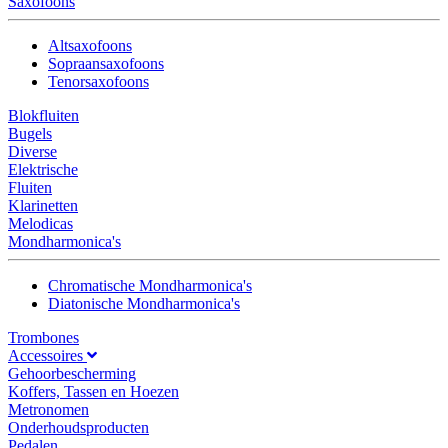
Saxofoons
Altsaxofoons
Sopraansaxofoons
Tenorsaxofoons
Blokfluiten
Bugels
Diverse
Elektrische
Fluiten
Klarinetten
Melodicas
Mondharmonica's
Chromatische Mondharmonica's
Diatonische Mondharmonica's
Trombones
Accessoires
Gehoorbescherming
Koffers, Tassen en Hoezen
Metronomen
Onderhoudsproducten
Pedalen