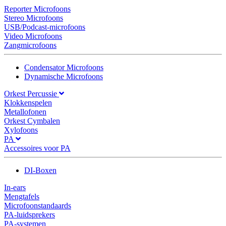
Reporter Microfoons
Stereo Microfoons
USB/Podcast-microfoons
Video Microfoons
Zangmicrofoons
Condensator Microfoons
Dynamische Microfoons
Orkest Percussie
Klokkenspelen
Metallofonen
Orkest Cymbalen
Xylofoons
PA
Accessoires voor PA
DI-Boxen
In-ears
Mengtafels
Microfoonstandaards
PA-luidsprekers
PA-systemen