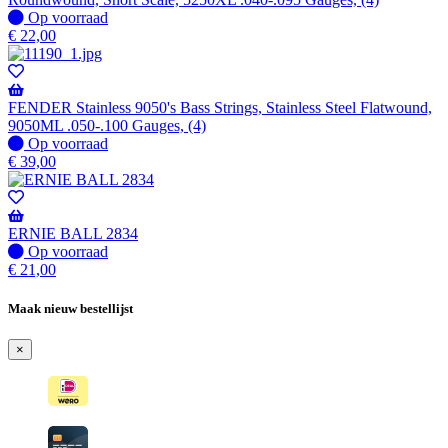
Op
Op voorraad
voorraad
€
22,00
FENDER Stainless 9050's Bass Strings, Stainless Steel Flatwound,
9050ML .050-.100 Gauges, (4)
Op
Op voorraad
voorraad
€
39,00
ERNIE BALL 2834
Op
Op voorraad
voorraad
€
21,00
Maak nieuw bestellijst
×