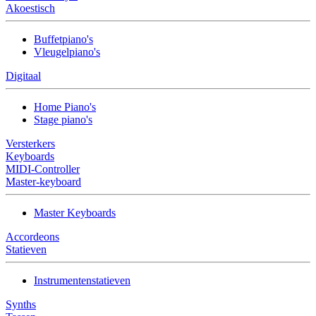
Akoestisch
Buffetpiano's
Vleugelpiano's
Digitaal
Home Piano's
Stage piano's
Versterkers
Keyboards
MIDI-Controller
Master-keyboard
Master Keyboards
Accordeons
Statieven
Instrumentenstatieven
Synths