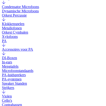
Condensator Microfoons
Dynamische Microfoons
Orkest Percussie
Klokkenspelen
Metallofonen
Orkest Cymbalen
Xylofoons
PA
Accessoires voor PA
DI-Boxen
In-ears
Mengtafels
Microfoonstandaards
PA-luidsprekers
PA-systemen
Speaker Standen
Strijkers
Violen
Cello's
Contrabassen