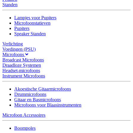
Standen
Lampjes voor Pupiters
Microfoonstatieven
Pupiters
Speaker Standen
Verlichting
Voedingen (PSU)
Microfoons
Broadcast Microfoons
Draadloze Systemen
Headset-microfoons
Instrument Microfoons
Akoestische Gitaarmicrofoons
Drummicrofoons
Gitaar en Basmicrofoons
Microfoons voor Blaasinstrumenten
Microfoon Accessoires
Boompoles