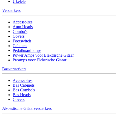
Ukelele
Versterkers
Accessoires
Amp Heads
Combo's
Covers
Footswitch
Cabinets
Pedalboard-amps
Power Amps voor Elektrische Gitaar
Preamps voor Elektrische Gitaar
Basversterkers
Accessoires
Bas Cabinets
Bas Combo's
Bas Heads
Covers
Akoestische Gitaarversterkers