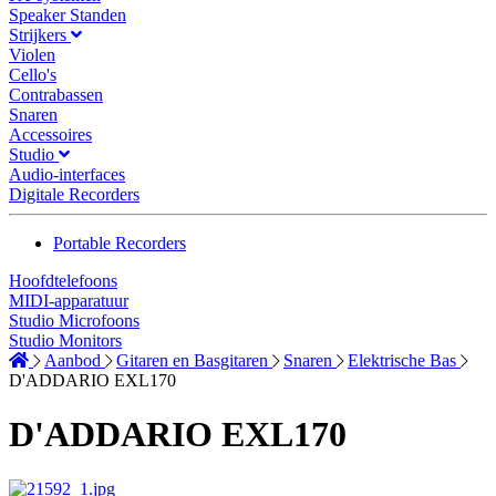
Speaker Standen
Strijkers
Violen
Cello's
Contrabassen
Snaren
Accessoires
Studio
Audio-interfaces
Digitale Recorders
Portable Recorders
Hoofdtelefoons
MIDI-apparatuur
Studio Microfoons
Studio Monitors
Aanbod
Gitaren en Basgitaren
Snaren
Elektrische Bas
D'ADDARIO EXL170
D'ADDARIO EXL170