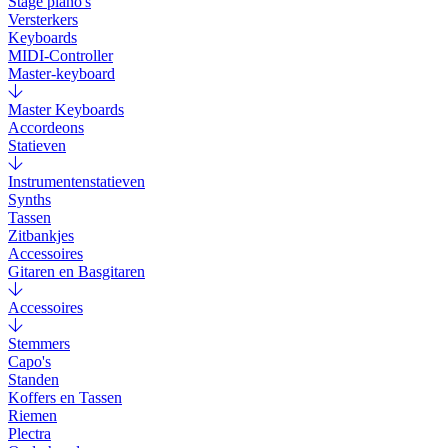
Stage piano's
Versterkers
Keyboards
MIDI-Controller
Master-keyboard
Master Keyboards
Accordeons
Statieven
Instrumentenstatieven
Synths
Tassen
Zitbankjes
Accessoires
Gitaren en Basgitaren
Accessoires
Stemmers
Capo's
Standen
Koffers en Tassen
Riemen
Plectra