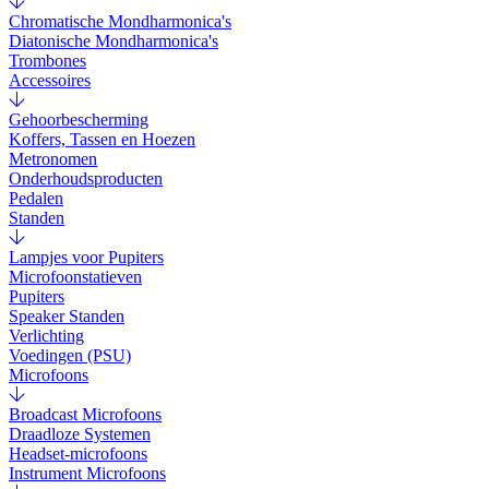
Chromatische Mondharmonica's
Diatonische Mondharmonica's
Trombones
Accessoires
Gehoorbescherming
Koffers, Tassen en Hoezen
Metronomen
Onderhoudsproducten
Pedalen
Standen
Lampjes voor Pupiters
Microfoonstatieven
Pupiters
Speaker Standen
Verlichting
Voedingen (PSU)
Microfoons
Broadcast Microfoons
Draadloze Systemen
Headset-microfoons
Instrument Microfoons