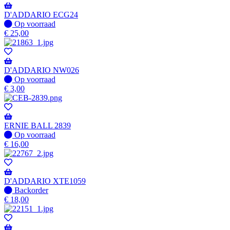
D'ADDARIO ECG24
Op
Op voorraad
voorraad
€
25,00
D'ADDARIO NW026
Op
Op voorraad
voorraad
€
3,00
ERNIE BALL 2839
Op
Op voorraad
voorraad
€
16,00
D'ADDARIO XTE1059
Niet
Backorder
op
€
18,00
voorraad
-
Wordt