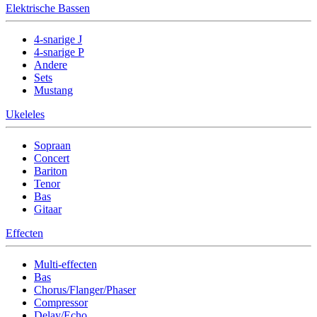
Elektrische Bassen
4-snarige J
4-snarige P
Andere
Sets
Mustang
Ukeleles
Sopraan
Concert
Bariton
Tenor
Bas
Gitaar
Effecten
Multi-effecten
Bas
Chorus/Flanger/Phaser
Compressor
Delay/Echo