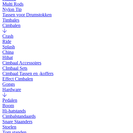
Multi Rods
Nylon Tip
Tassen voor Drumstokken
Timbales
Cimbalen
Crash
Ride
Splash
China
Hihat
Cimbaal Accessoires
CImbaal Sets
Cimbaal Tassen en -koffers
Effect Cimbalen
Gongs
Hardware
Pedalen
Boom
Hi-hatstands
Cimbalstandaards
Snare Staanders
Stoelen
Tom standen