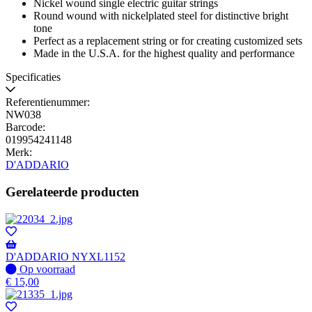
Nickel wound single electric guitar strings
Round wound with nickelplated steel for distinctive bright
tone
Perfect as a replacement string or for creating customized sets
Made in the U.S.A. for the highest quality and performance
Specificaties
Referentienummer:
NW038
Barcode:
019954241148
Merk:
D'ADDARIO
Gerelateerde producten
D'ADDARIO NYXL1152
Op
Op voorraad
voorraad
€
15,00