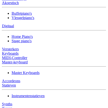
Akoestisch
Buffetpiano's
Vleugelpiano's
Digitaal
Home Piano's
Stage piano's
Versterkers
Keyboards
MIDI-Controller
Master-keyboard
Master Keyboards
Accordeons
Statieven
Instrumentenstatieven
Synths