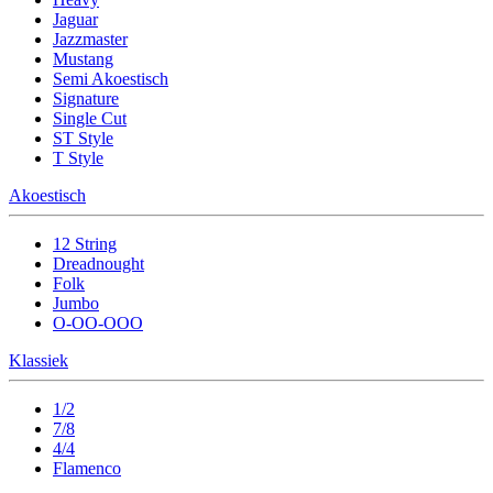
Jaguar
Jazzmaster
Mustang
Semi Akoestisch
Signature
Single Cut
ST Style
T Style
Akoestisch
12 String
Dreadnought
Folk
Jumbo
O-OO-OOO
Klassiek
1/2
7/8
4/4
Flamenco