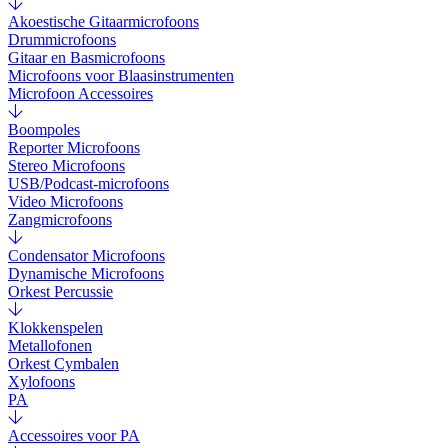
Akoestische Gitaarmicrofoons
Drummicrofoons
Gitaar en Basmicrofoons
Microfoons voor Blaasinstrumenten
Microfoon Accessoires
Boompoles
Reporter Microfoons
Stereo Microfoons
USB/Podcast-microfoons
Video Microfoons
Zangmicrofoons
Condensator Microfoons
Dynamische Microfoons
Orkest Percussie
Klokkenspelen
Metallofonen
Orkest Cymbalen
Xylofoons
PA
Accessoires voor PA