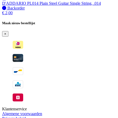
verzonden
D'ADDARIO PL014 Plain Steel Guitar Single String, .014
wanneer
Niet
Backorder
beschikbaar
op
€
2,00
voorraad
-
Maak nieuw bestellijst
Wordt
verzonden
×
wanneer
beschikbaar
Klantenservice
Algemene voorwaarden