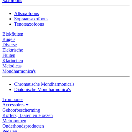
Saxofoons
Altsaxofoons
Sopraansaxofoons
Tenorsaxofoons
Blokfluiten
Bugels
Diverse
Elektrische
Fluiten
Klarinetten
Melodicas
Mondharmonica's
Chromatische Mondharmonica's
Diatonische Mondharmonica's
Trombones
Accessoires
Gehoorbescherming
Koffers, Tassen en Hoezen
Metronomen
Onderhoudsproducten
Pedalen