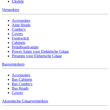
Ukelele
Versterkers
Accessoires
Amp Heads
Combo's
Covers
Footswitch
Cabinets
Pedalboard-amps
Power Amps voor Elektrische Gitaar
Preamps voor Elektrische Gitaar
Basversterkers
Accessoires
Bas Cabinets
Bas Combo's
Bas Heads
Covers
Akoestische Gitaarversterkers