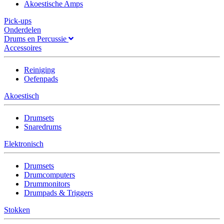
Akoestische Amps
Pick-ups
Onderdelen
Drums en Percussie
Accessoires
Reiniging
Oefenpads
Akoestisch
Drumsets
Snaredrums
Elektronisch
Drumsets
Drumcomputers
Drummonitors
Drumpads & Triggers
Stokken