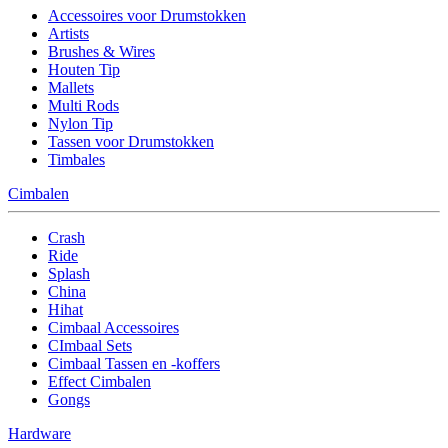
Accessoires voor Drumstokken
Artists
Brushes & Wires
Houten Tip
Mallets
Multi Rods
Nylon Tip
Tassen voor Drumstokken
Timbales
Cimbalen
Crash
Ride
Splash
China
Hihat
Cimbaal Accessoires
CImbaal Sets
Cimbaal Tassen en -koffers
Effect Cimbalen
Gongs
Hardware