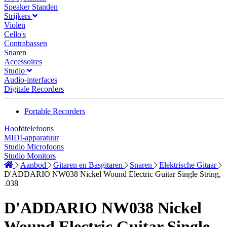
Speaker Standen
Strijkers
Violen
Cello's
Contrabassen
Snaren
Accessoires
Studio
Audio-interfaces
Digitale Recorders
Portable Recorders
Hoofdtelefoons
MIDI-apparatuur
Studio Microfoons
Studio Monitors
Aanbod
Gitaren en Basgitaren
Snaren
Elektrische Gitaar
D'ADDARIO NW038 Nickel Wound Electric Guitar Single String,
.038
D'ADDARIO NW038 Nickel
Wound Electric Guitar Single