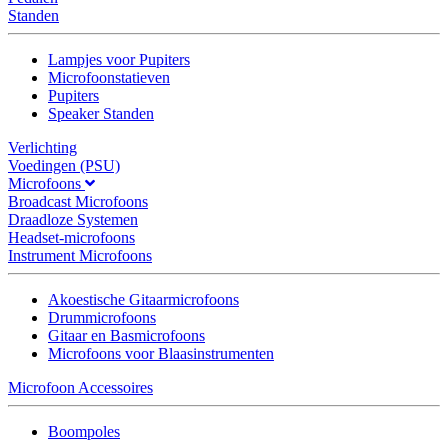
Standen
Lampjes voor Pupiters
Microfoonstatieven
Pupiters
Speaker Standen
Verlichting
Voedingen (PSU)
Microfoons
Broadcast Microfoons
Draadloze Systemen
Headset-microfoons
Instrument Microfoons
Akoestische Gitaarmicrofoons
Drummicrofoons
Gitaar en Basmicrofoons
Microfoons voor Blaasinstrumenten
Microfoon Accessoires
Boompoles