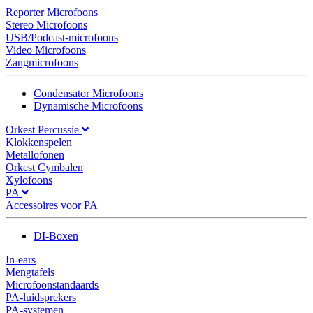
Reporter Microfoons
Stereo Microfoons
USB/Podcast-microfoons
Video Microfoons
Zangmicrofoons
Condensator Microfoons
Dynamische Microfoons
Orkest Percussie
Klokkenspelen
Metallofonen
Orkest Cymbalen
Xylofoons
PA
Accessoires voor PA
DI-Boxen
In-ears
Mengtafels
Microfoonstandaards
PA-luidsprekers
PA-systemen