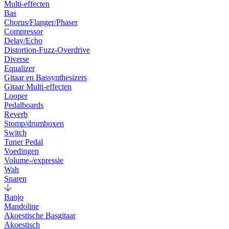
Multi-effecten
Bas
Chorus/Flanger/Phaser
Compressor
Delay/Echo
Distortion-Fuzz-Overdrive
Diverse
Equalizer
Gitaar en Bassynthesizers
Gitaar Multi-effecten
Looper
Pedalboards
Reverb
Stomp/drumboxen
Switch
Tuner Pedal
Voedingen
Volume-/expressie
Wah
Snaren
Banjo
Mandoline
Akoestische Basgitaar
Akoestisch