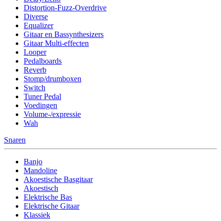
Distortion-Fuzz-Overdrive
Diverse
Equalizer
Gitaar en Bassynthesizers
Gitaar Multi-effecten
Looper
Pedalboards
Reverb
Stomp/drumboxen
Switch
Tuner Pedal
Voedingen
Volume-/expressie
Wah
Snaren
Banjo
Mandoline
Akoestische Basgitaar
Akoestisch
Elektrische Bas
Elektrische Gitaar
Klassiek