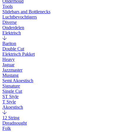
Onderhoud
Tools
Slidebars and Bottlenecks
Luchtbevochtigers
Diverse
Onderdelen
Elektrisch
Bariton
Double Cut
Elektrisch Pakket
Heavy
Jaguar
Jazzmaster
Mustang
Semi Akoestisch
Signature
Single Cut
ST Style
T Style
Akoestisch
12 String
Dreadnought
Folk