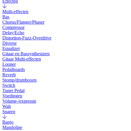
Effecten
Multi-effecten
Bas
Chorus/Flanger/Phaser
Compressor
Delay/Echo
Distortion-Fuzz-Overdrive
Diverse
Equalizer
Gitaar en Bassynthesizers
Gitaar Multi-effecten
Looper
Pedalboards
Reverb
Stomp/drumboxen
Switch
Tuner Pedal
Voedingen
Volume-/expressie
Wah
Snaren
Banjo
Mandoline