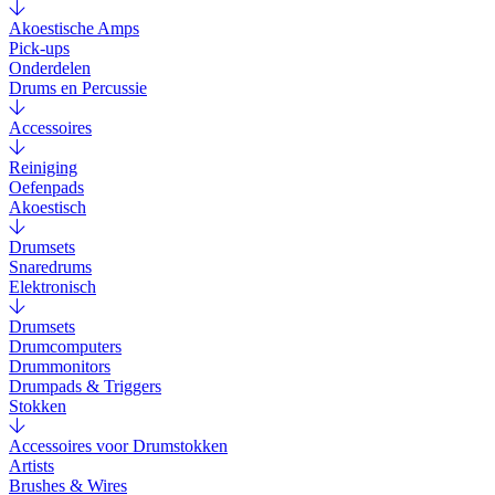
Akoestische Amps
Pick-ups
Onderdelen
Drums en Percussie
Accessoires
Reiniging
Oefenpads
Akoestisch
Drumsets
Snaredrums
Elektronisch
Drumsets
Drumcomputers
Drummonitors
Drumpads & Triggers
Stokken
Accessoires voor Drumstokken
Artists
Brushes & Wires