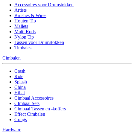
Accessoires voor Drumstokken
Artists
Brushes & Wires
Houten Tip
Mallets
Multi Rods
Nylon Tip
Tassen voor Drumstokken
Timbales
Cimbalen
Crash
Ride
Splash
China
Hihat
Cimbaal Accessoires
CImbaal Sets
Cimbaal Tassen en -koffers
Effect Cimbalen
Gongs
Hardware