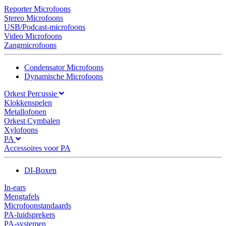
Reporter Microfoons
Stereo Microfoons
USB/Podcast-microfoons
Video Microfoons
Zangmicrofoons
Condensator Microfoons
Dynamische Microfoons
Orkest Percussie
Klokkenspelen
Metallofonen
Orkest Cymbalen
Xylofoons
PA
Accessoires voor PA
DI-Boxen
In-ears
Mengtafels
Microfoonstandaards
PA-luidsprekers
PA-systemen