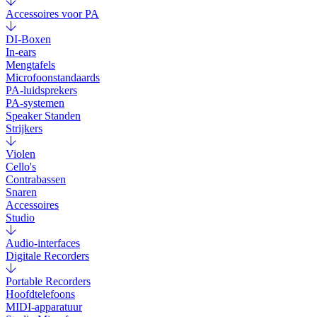
Accessoires voor PA
DI-Boxen
In-ears
Mengtafels
Microfoonstandaards
PA-luidsprekers
PA-systemen
Speaker Standen
Strijkers
Violen
Cello's
Contrabassen
Snaren
Accessoires
Studio
Audio-interfaces
Digitale Recorders
Portable Recorders
Hoofdtelefoons
MIDI-apparatuur