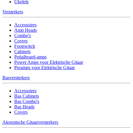
Ukelele
Versterkers
Accessoires
Amp Heads
Combo's
Covers
Footswitch
Cabinets
Pedalboard-amps
Power Amps voor Elektrische Gitaar
Preamps voor Elektrische Gitaar
Basversterkers
Accessoires
Bas Cabinets
Bas Combo's
Bas Heads
Covers
Akoestische Gitaarversterkers