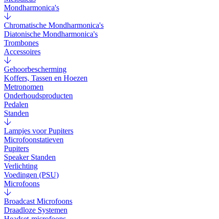
Mondharmonica's
Chromatische Mondharmonica's
Diatonische Mondharmonica's
Trombones
Accessoires
Gehoorbescherming
Koffers, Tassen en Hoezen
Metronomen
Onderhoudsproducten
Pedalen
Standen
Lampjes voor Pupiters
Microfoonstatieven
Pupiters
Speaker Standen
Verlichting
Voedingen (PSU)
Microfoons
Broadcast Microfoons
Draadloze Systemen
Headset-microfoons