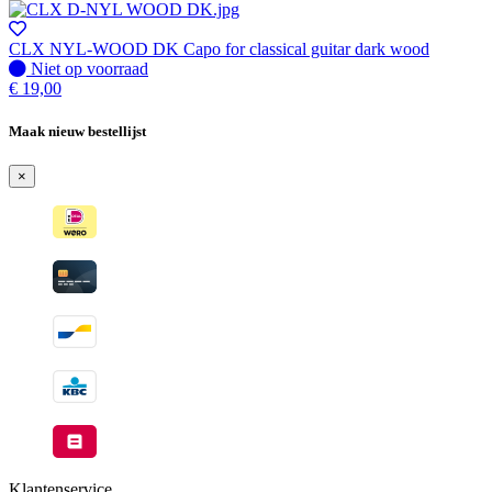
voorraad
-
Wordt
CLX NYL-WOOD DK Capo for classical guitar dark wood
verzonden
Niet
Niet op voorraad
wanneer
op
€
19,00
beschikbaar
voorraad
Maak nieuw bestellijst
×
Klantenservice