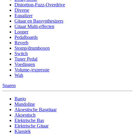
Distortion-Fuzz-Overdrive
Diverse
Equalizer
Gitaar en Bassynthesizers
Gitaar Multi-effecten
Looper
Pedalboards
Reverb
Stomp/drumboxen
Switch
Tuner Pedal
Voedingen
Volume-/expressie
Wah
Snaren
Banjo
Mandoline
Akoestische Basgitaar
Akoestisch
Elektrische Bas
Elektrische Gitaar
Klassiek