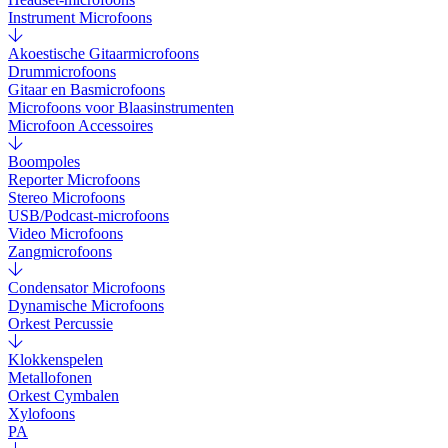
Instrument Microfoons
Akoestische Gitaarmicrofoons
Drummicrofoons
Gitaar en Basmicrofoons
Microfoons voor Blaasinstrumenten
Microfoon Accessoires
Boompoles
Reporter Microfoons
Stereo Microfoons
USB/Podcast-microfoons
Video Microfoons
Zangmicrofoons
Condensator Microfoons
Dynamische Microfoons
Orkest Percussie
Klokkenspelen
Metallofonen
Orkest Cymbalen
Xylofoons
PA