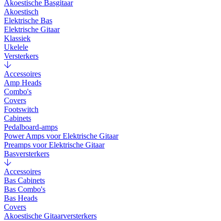
Akoestische Basgitaar
Akoestisch
Elektrische Bas
Elektrische Gitaar
Klassiek
Ukelele
Versterkers
Accessoires
Amp Heads
Combo's
Covers
Footswitch
Cabinets
Pedalboard-amps
Power Amps voor Elektrische Gitaar
Preamps voor Elektrische Gitaar
Basversterkers
Accessoires
Bas Cabinets
Bas Combo's
Bas Heads
Covers
Akoestische Gitaarversterkers