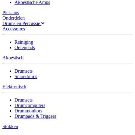
Akoestische Amps
Pick-ups
Onderdelen
Drums en Percussie
Accessoires
Reiniging
Oefenpads
Akoestisch
Drumsets
Snaredrums
Elektronisch
Drumsets
Drumcomputers
Drummonitors
Drumpads & Triggers
Stokken