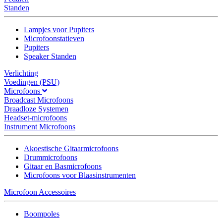
Standen
Lampjes voor Pupiters
Microfoonstatieven
Pupiters
Speaker Standen
Verlichting
Voedingen (PSU)
Microfoons
Broadcast Microfoons
Draadloze Systemen
Headset-microfoons
Instrument Microfoons
Akoestische Gitaarmicrofoons
Drummicrofoons
Gitaar en Basmicrofoons
Microfoons voor Blaasinstrumenten
Microfoon Accessoires
Boompoles