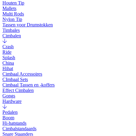
Houten Tip
Mallets
Multi Rods
Nylon Tip
Tassen voor Drumstokken
Timbales
Cimbalen
Crash
Ride
Splash
China
Hihat
Cimbaal Accessoires
CImbaal Sets
Cimbaal Tassen en -koffers
Effect Cimbalen
Gongs
Hardware
Pedalen
Boom
Hi-hatstands
Cimbalstandaards
Snare Staanders