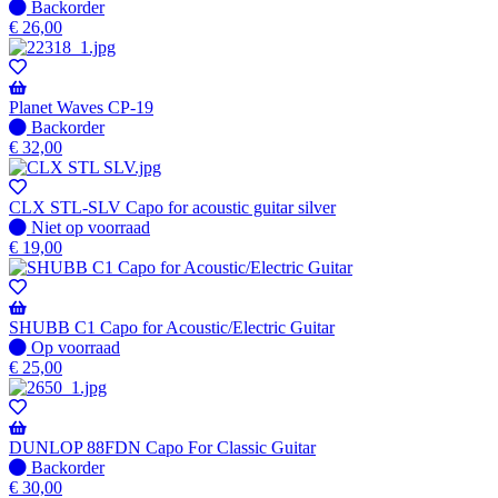
Niet
Backorder
op
€
26,00
voorraad
-
Wordt
verzonden
Planet Waves CP-19
wanneer
Niet
Backorder
beschikbaar
op
€
32,00
voorraad
-
Wordt
CLX STL-SLV Capo for acoustic guitar silver
verzonden
Niet
Niet op voorraad
wanneer
op
€
19,00
beschikbaar
voorraad
SHUBB C1 Capo for Acoustic/Electric Guitar
Op
Op voorraad
voorraad
€
25,00
DUNLOP 88FDN Capo For Classic Guitar
Niet
Backorder
op
€
30,00