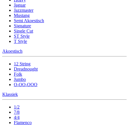
Jaguar
Jazzmaster
Mustang
Semi Akoestisch
Signature
Single Cut
ST Style
T Style
Akoestisch
12 String
Dreadnought
Folk
Jumbo
O-OO-OOO
Klassiek
1/2
7/8
4/4
Flamenco