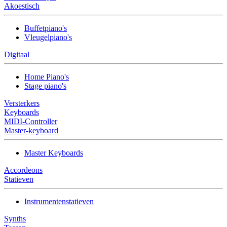
Akoestisch
Buffetpiano's
Vleugelpiano's
Digitaal
Home Piano's
Stage piano's
Versterkers
Keyboards
MIDI-Controller
Master-keyboard
Master Keyboards
Accordeons
Statieven
Instrumentenstatieven
Synths