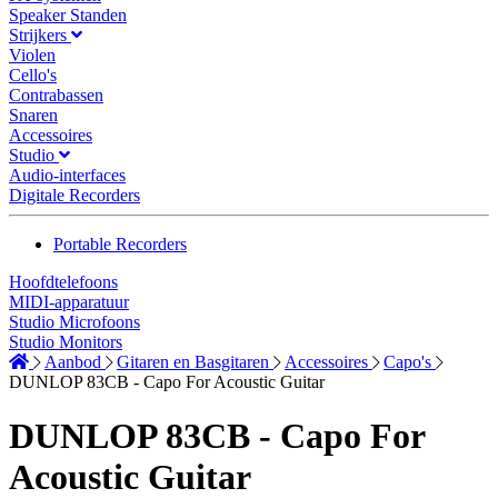
Speaker Standen
Strijkers
Violen
Cello's
Contrabassen
Snaren
Accessoires
Studio
Audio-interfaces
Digitale Recorders
Portable Recorders
Hoofdtelefoons
MIDI-apparatuur
Studio Microfoons
Studio Monitors
Aanbod
Gitaren en Basgitaren
Accessoires
Capo's
DUNLOP 83CB - Capo For Acoustic Guitar
DUNLOP 83CB - Capo For
Acoustic Guitar