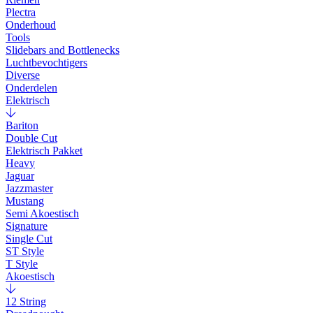
Plectra
Onderhoud
Tools
Slidebars and Bottlenecks
Luchtbevochtigers
Diverse
Onderdelen
Elektrisch
Bariton
Double Cut
Elektrisch Pakket
Heavy
Jaguar
Jazzmaster
Mustang
Semi Akoestisch
Signature
Single Cut
ST Style
T Style
Akoestisch
12 String