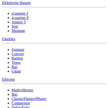
Elektrische Bassen
4-snarige J
4-snarige P
Andere 5
Sets
Mustang
Ukeleles
Sopraan
Concert
Bariton
Tenor
Bas
Gitaar
Effecten
Multi-effecten
Bas
Chorus/Flanger/Phaser
Compressor
Delay/Echo