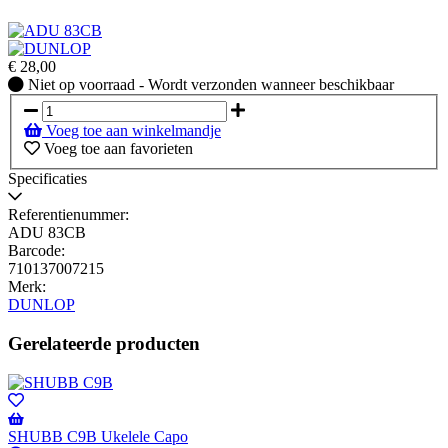
€
28,00
Niet
Niet op voorraad - Wordt verzonden wanneer beschikbaar
op
voorraad
Voeg toe aan winkelmandje
-
Voeg toe aan favorieten
Wordt
verzonden
Specificaties
wanneer
beschikbaar
Referentienummer:
ADU 83CB
Barcode:
710137007215
Merk:
DUNLOP
Gerelateerde producten
SHUBB C9B Ukelele Capo