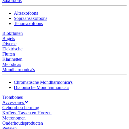
Saxofoons
Altsaxofoons
Sopraansaxofoons
Tenorsaxofoons
Blokfluiten
Bugels
Diverse
Elektrische
Fluiten
Klarinetten
Melodicas
Mondharmonica's
Chromatische Mondharmonica's
Diatonische Mondharmonica's
Trombones
Accessoires
Gehoorbescherming
Koffers, Tassen en Hoezen
Metronomen
Onderhoudsproducten
Pedalen