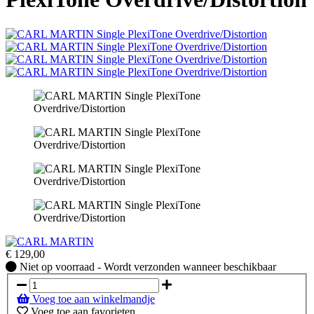
€
129,00
Niet
Niet op voorraad - Wordt verzonden wanneer beschikbaar
op
voorraad
Voeg toe aan winkelmandje
-
Voeg toe aan favorieten