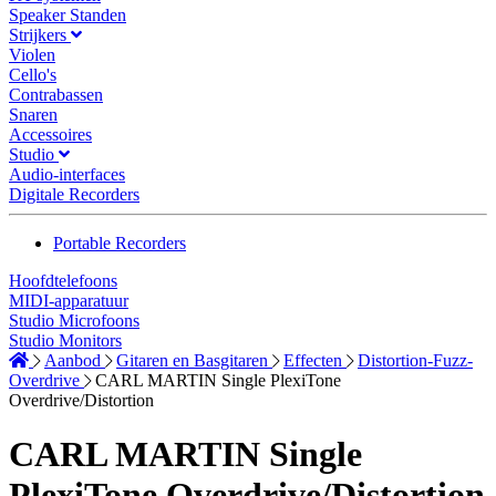
Speaker Standen
Strijkers
Violen
Cello's
Contrabassen
Snaren
Accessoires
Studio
Audio-interfaces
Digitale Recorders
Portable Recorders
Hoofdtelefoons
MIDI-apparatuur
Studio Microfoons
Studio Monitors
Aanbod
Gitaren en Basgitaren
Effecten
Distortion-Fuzz-
Overdrive
CARL MARTIN Single PlexiTone
Overdrive/Distortion
CARL MARTIN Single
PlexiTone Overdrive/Distortion