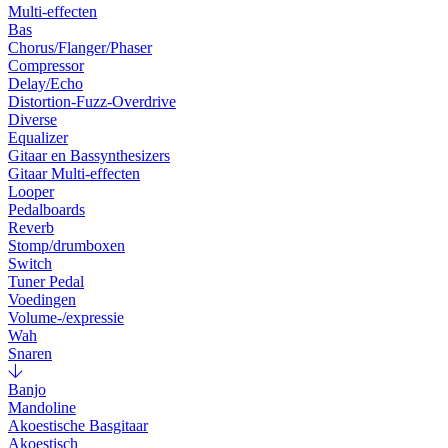
Multi-effecten
Bas
Chorus/Flanger/Phaser
Compressor
Delay/Echo
Distortion-Fuzz-Overdrive
Diverse
Equalizer
Gitaar en Bassynthesizers
Gitaar Multi-effecten
Looper
Pedalboards
Reverb
Stomp/drumboxen
Switch
Tuner Pedal
Voedingen
Volume-/expressie
Wah
Snaren
Banjo
Mandoline
Akoestische Basgitaar
Akoestisch