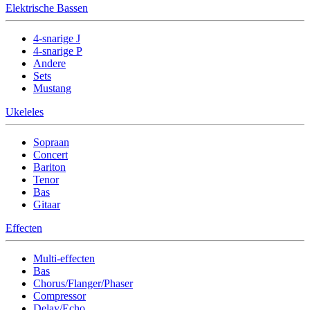
Elektrische Bassen
4-snarige J
4-snarige P
Andere
Sets
Mustang
Ukeleles
Sopraan
Concert
Bariton
Tenor
Bas
Gitaar
Effecten
Multi-effecten
Bas
Chorus/Flanger/Phaser
Compressor
Delay/Echo