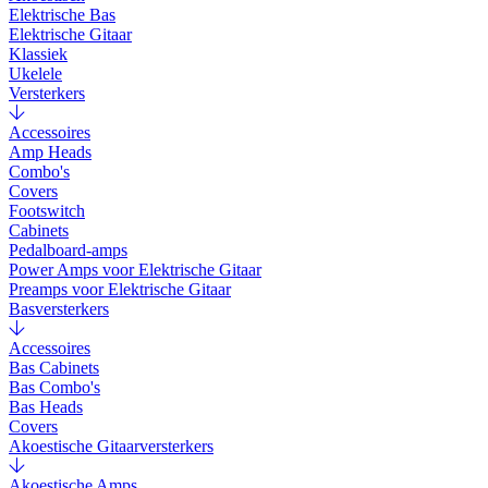
Elektrische Bas
Elektrische Gitaar
Klassiek
Ukelele
Versterkers
Accessoires
Amp Heads
Combo's
Covers
Footswitch
Cabinets
Pedalboard-amps
Power Amps voor Elektrische Gitaar
Preamps voor Elektrische Gitaar
Basversterkers
Accessoires
Bas Cabinets
Bas Combo's
Bas Heads
Covers
Akoestische Gitaarversterkers
Akoestische Amps