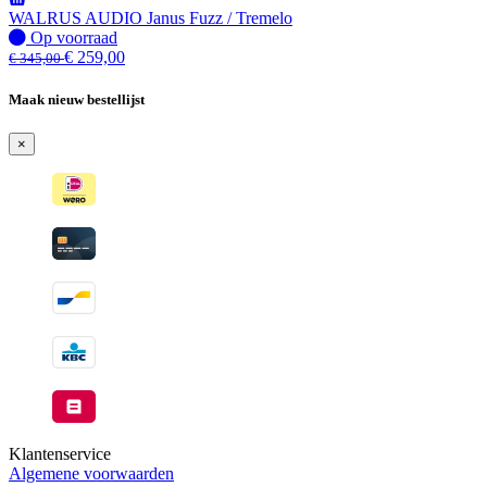
WALRUS AUDIO Janus Fuzz / Tremelo
Op
Op voorraad
voorraad
€
259,00
€
345,00
Maak nieuw bestellijst
×
Klantenservice
Algemene voorwaarden