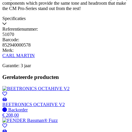
components which provide the same tone and headroom that make
the CM Pro-Series stand out from the rest!
Specificaties
Referentienummer:
51070
Barcode:
852940000578
Merk:
CARL MARTIN
Garantie: 3 jaar
Gerelateerde producten
BEETRONICS OCTAHIVE V2
Niet
Backorder
op
€
208,00
voorraad
-
Wordt