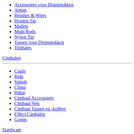
Accessoires voor Drumstokken
Artists
Brushes & Wires
Houten Tip
Mallets
Multi Rods
Nylon Tip
Tassen voor Drumstokken
Timbales
Cimbalen
Crash
Ride
Splash
China
Hihat
Cimbaal Accessoires
CImbaal Sets
Cimbaal Tassen en -koffers
Effect Cimbalen
Gongs
Hardware