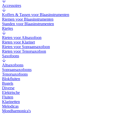
Accessoires
Koffers & Tassen voor Blaasinstrumenten
Riemen voor Blaasinstrumenten
Standen voor Blaasinstrumenten
Rietjes
Rieten voor Altsaxofoon
Rieten voor Klarinet
Rieten voor Sopraansaxofoon
Rieten voor Tenorsaxofoon
Saxofoons
Altsaxofoons
Sopraansaxofoons
Tenorsaxofoons
Blokfluiten
Bugels
Diverse
Elektrische
Fluiten
Klarinetten
Melodicas
Mondharmonica's