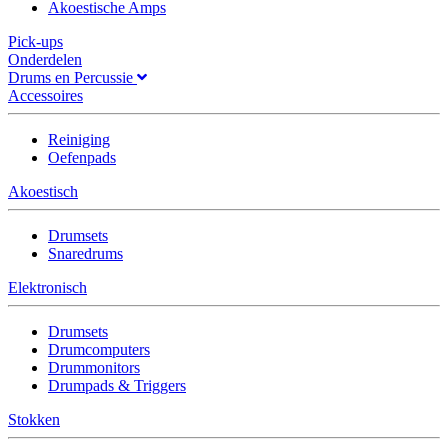
Akoestische Amps
Pick-ups
Onderdelen
Drums en Percussie
Accessoires
Reiniging
Oefenpads
Akoestisch
Drumsets
Snaredrums
Elektronisch
Drumsets
Drumcomputers
Drummonitors
Drumpads & Triggers
Stokken