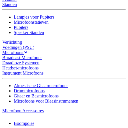
Standen
Lampjes voor Pupiters
Microfoonstatieven
Pupiters
Speaker Standen
Verlichting
Voedingen (PSU)
Microfoons
Broadcast Microfoons
Draadloze Systemen
Headset-microfoons
Instrument Microfoons
Akoestische Gitaarmicrofoons
Drummicrofoons
Gitaar en Basmicrofoons
Microfoons voor Blaasinstrumenten
Microfoon Accessoires
Boompoles