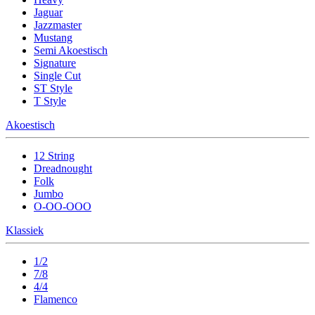
Jaguar
Jazzmaster
Mustang
Semi Akoestisch
Signature
Single Cut
ST Style
T Style
Akoestisch
12 String
Dreadnought
Folk
Jumbo
O-OO-OOO
Klassiek
1/2
7/8
4/4
Flamenco