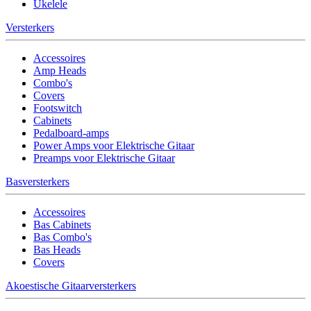
Ukelele
Versterkers
Accessoires
Amp Heads
Combo's
Covers
Footswitch
Cabinets
Pedalboard-amps
Power Amps voor Elektrische Gitaar
Preamps voor Elektrische Gitaar
Basversterkers
Accessoires
Bas Cabinets
Bas Combo's
Bas Heads
Covers
Akoestische Gitaarversterkers