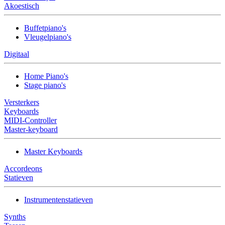
Akoestisch
Buffetpiano's
Vleugelpiano's
Digitaal
Home Piano's
Stage piano's
Versterkers
Keyboards
MIDI-Controller
Master-keyboard
Master Keyboards
Accordeons
Statieven
Instrumentenstatieven
Synths