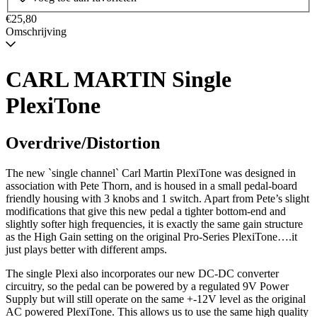
Wordt
verzonden
€25,80
wanneer
Omschrijving
beschikbaar
CARL MARTIN Single
PlexiTone
Overdrive/Distortion
The new `single channel` Carl Martin PlexiTone was designed in
association with Pete Thorn, and is housed in a small pedal-board
friendly housing with 3 knobs and 1 switch. Apart from Pete’s slight
modifications that give this new pedal a tighter bottom-end and
slightly softer high frequencies, it is exactly the same gain structure
as the High Gain setting on the original Pro-Series PlexiTone….it
just plays better with different amps.
The single Plexi also incorporates our new DC-DC converter
circuitry, so the pedal can be powered by a regulated 9V Power
Supply but will still operate on the same +-12V level as the original
AC powered PlexiTone. This allows us to use the same high quality