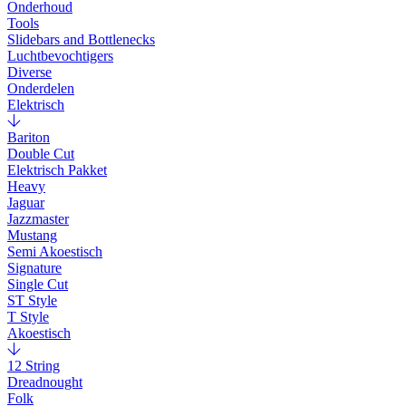
Onderhoud
Tools
Slidebars and Bottlenecks
Luchtbevochtigers
Diverse
Onderdelen
Elektrisch
Bariton
Double Cut
Elektrisch Pakket
Heavy
Jaguar
Jazzmaster
Mustang
Semi Akoestisch
Signature
Single Cut
ST Style
T Style
Akoestisch
12 String
Dreadnought
Folk