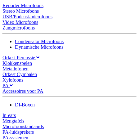
Reporter Microfoons
Stereo Microfoons
USB/Podcast-microfoons
Video Microfoons
Zangmicrofoons
Condensator Microfoons
Dynamische Microfoons
Orkest Percussie
Klokkenspelen
Metallofonen
Orkest Cymbalen
Xylofoons
PA
Accessoires voor PA
DI-Boxen
In-ears
Mengtafels
Microfoonstandaards
PA-luidsprekers
PA-systemen