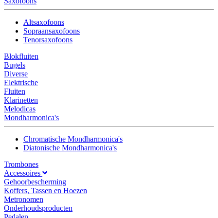
Saxofoons
Altsaxofoons
Sopraansaxofoons
Tenorsaxofoons
Blokfluiten
Bugels
Diverse
Elektrische
Fluiten
Klarinetten
Melodicas
Mondharmonica's
Chromatische Mondharmonica's
Diatonische Mondharmonica's
Trombones
Accessoires
Gehoorbescherming
Koffers, Tassen en Hoezen
Metronomen
Onderhoudsproducten
Pedalen