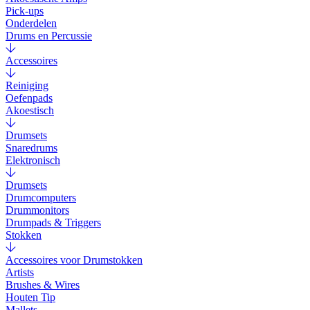
Pick-ups
Onderdelen
Drums en Percussie
Accessoires
Reiniging
Oefenpads
Akoestisch
Drumsets
Snaredrums
Elektronisch
Drumsets
Drumcomputers
Drummonitors
Drumpads & Triggers
Stokken
Accessoires voor Drumstokken
Artists
Brushes & Wires
Houten Tip
Mallets