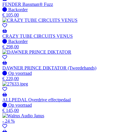
verzonden
FENDER Bassman® Fuzz
wanneer
Niet
Backorder
beschikbaar
op
€
105,00
voorraad
-
Wordt
verzonden
CRAZY TUBE CIRCUITS VENUS
wanneer
Niet
Backorder
beschikbaar
op
€
298,00
voorraad
-
Wordt
verzonden
DAWNER PRINCE DIKTATOR (Tweedehands)
wanneer
Op
Op voorraad
beschikbaar
voorraad
€
220,00
ALLPEDAL Overdrive effectpedaal
Op
Op voorraad
voorraad
€
145,00
- 24 %