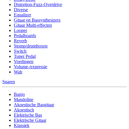
Distortion-Fuzz-Overdrive
Diverse
Equalizer
Gitaar en Bassynthesizers
Gitaar Multi-effecten
Looper
Pedalboards
Reverb
Stomp/drumboxen
Switch
Tuner Pedal
Voedingen
Volume-/expressie
Wah
Snaren
Banjo
Mandoline
Akoestische Basgitaar
Akoestisch
Elektrische Bas
Elektrische Gitaar
Klassiek