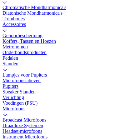
Chromatische Mondharmonica's
Diatonische Mondharmonica's
Trombones
Accessoires
Gehoorbescherming
Koffers, Tassen en Hoezen
Metronomen
Onderhoudsproducten
Pedalen
Standen
Lampjes voor Pupiters
Microfoonstatieven
Pupiters
Speaker Standen
Verlichting
Voedingen (PSU)
Microfoons
Broadcast Microfoons
Draadloze Systemen
Headset-microfoons
Instrument Microfoons