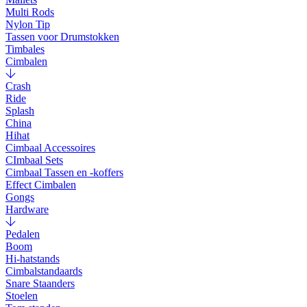
Multi Rods
Nylon Tip
Tassen voor Drumstokken
Timbales
Cimbalen
Crash
Ride
Splash
China
Hihat
Cimbaal Accessoires
CImbaal Sets
Cimbaal Tassen en -koffers
Effect Cimbalen
Gongs
Hardware
Pedalen
Boom
Hi-hatstands
Cimbalstandaards
Snare Staanders
Stoelen