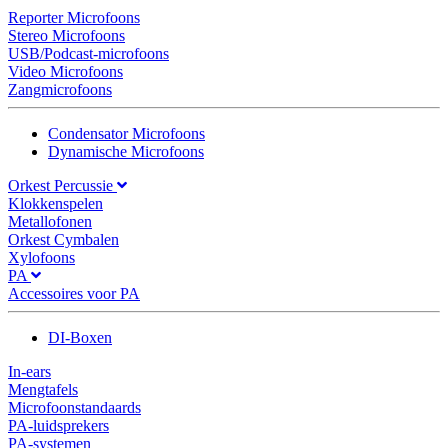
Reporter Microfoons
Stereo Microfoons
USB/Podcast-microfoons
Video Microfoons
Zangmicrofoons
Condensator Microfoons
Dynamische Microfoons
Orkest Percussie
Klokkenspelen
Metallofonen
Orkest Cymbalen
Xylofoons
PA
Accessoires voor PA
DI-Boxen
In-ears
Mengtafels
Microfoonstandaards
PA-luidsprekers
PA-systemen