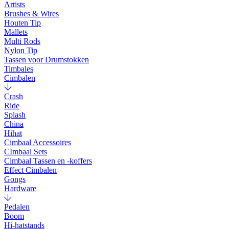
Artists
Brushes & Wires
Houten Tip
Mallets
Multi Rods
Nylon Tip
Tassen voor Drumstokken
Timbales
Cimbalen
Crash
Ride
Splash
China
Hihat
Cimbaal Accessoires
CImbaal Sets
Cimbaal Tassen en -koffers
Effect Cimbalen
Gongs
Hardware
Pedalen
Boom
Hi-hatstands