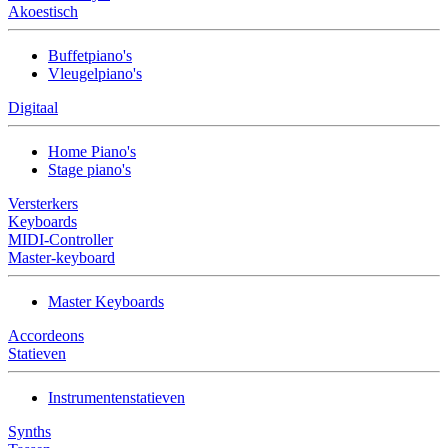
Akoestisch
Buffetpiano's
Vleugelpiano's
Digitaal
Home Piano's
Stage piano's
Versterkers
Keyboards
MIDI-Controller
Master-keyboard
Master Keyboards
Accordeons
Statieven
Instrumentenstatieven
Synths