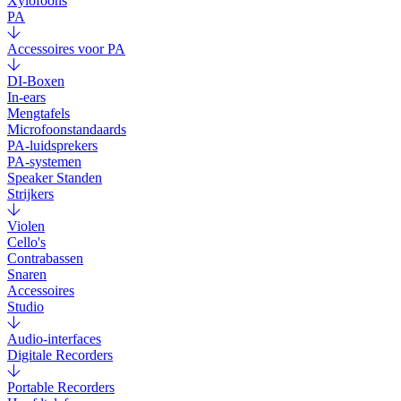
Xylofoons
PA
Accessoires voor PA
DI-Boxen
In-ears
Mengtafels
Microfoonstandaards
PA-luidsprekers
PA-systemen
Speaker Standen
Strijkers
Violen
Cello's
Contrabassen
Snaren
Accessoires
Studio
Audio-interfaces
Digitale Recorders
Portable Recorders