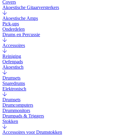
Covers
Akoestische Gitaarversterkers
Akoestische Amps
Pick-ups
Onderdelen
Drums en Percussie
Accessoires
Reiniging
Oefenpads
Akoestisch
Drumsets
Snaredrums
Elektronisch
Drumsets
Drumcomputers
Drummonitors
Drumpads & Triggers
Stokken
Accessoires voor Drumstokken