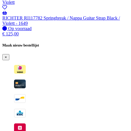
RICHTER RI117782 Springbreak / Nappa Guitar Strap Black /
Violett - 1649
Op
Op voorraad
voorraad
€
125,00
Maak nieuw bestellijst
×