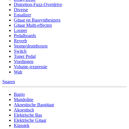
Distortion-Fuzz-Overdrive
Diverse
Equalizer
Gitaar en Bassynthesizers
Gitaar Multi-effecten
Looper
Pedalboards
Reverb
Stomp/drumboxen
Switch
Tuner Pedal
Voedingen
Volume-/expressie
Wah
Snaren
Banjo
Mandoline
Akoestische Basgitaar
Akoestisch
Elektrische Bas
Elektrische Gitaar
Klassiek