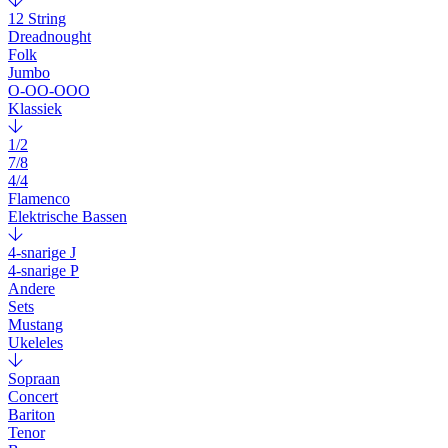
12 String
Dreadnought
Folk
Jumbo
O-OO-OOO
Klassiek
1/2
7/8
4/4
Flamenco
Elektrische Bassen
4-snarige J
4-snarige P
Andere
Sets
Mustang
Ukeleles
Sopraan
Concert
Bariton
Tenor