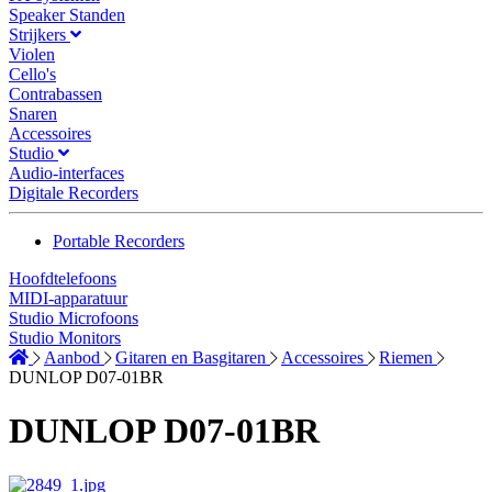
Speaker Standen
Strijkers
Violen
Cello's
Contrabassen
Snaren
Accessoires
Studio
Audio-interfaces
Digitale Recorders
Portable Recorders
Hoofdtelefoons
MIDI-apparatuur
Studio Microfoons
Studio Monitors
Aanbod
Gitaren en Basgitaren
Accessoires
Riemen
DUNLOP D07-01BR
DUNLOP D07-01BR