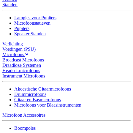
Standen
Lampjes voor Pupiters
Microfoonstatieven
Pupiters
Speaker Standen
Verlichting
Voedingen (PSU)
Microfoons
Broadcast Microfoons
Draadloze Systemen
Headset-microfoons
Instrument Microfoons
Akoestische Gitaarmicrofoons
Drummicrofoons
Gitaar en Basmicrofoons
Microfoons voor Blaasinstrumenten
Microfoon Accessoires
Boompoles