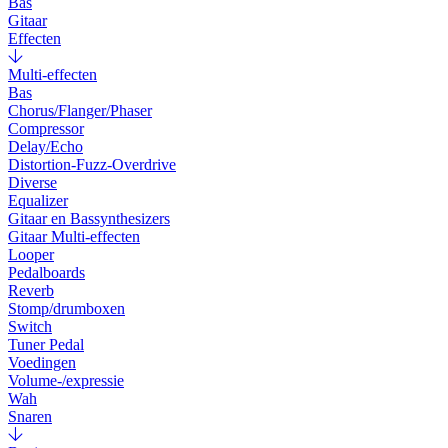
Bas
Gitaar
Effecten
Multi-effecten
Bas
Chorus/Flanger/Phaser
Compressor
Delay/Echo
Distortion-Fuzz-Overdrive
Diverse
Equalizer
Gitaar en Bassynthesizers
Gitaar Multi-effecten
Looper
Pedalboards
Reverb
Stomp/drumboxen
Switch
Tuner Pedal
Voedingen
Volume-/expressie
Wah
Snaren