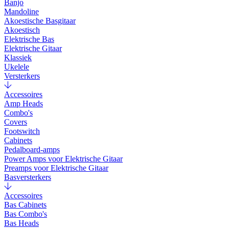
Banjo
Mandoline
Akoestische Basgitaar
Akoestisch
Elektrische Bas
Elektrische Gitaar
Klassiek
Ukelele
Versterkers
Accessoires
Amp Heads
Combo's
Covers
Footswitch
Cabinets
Pedalboard-amps
Power Amps voor Elektrische Gitaar
Preamps voor Elektrische Gitaar
Basversterkers
Accessoires
Bas Cabinets
Bas Combo's
Bas Heads