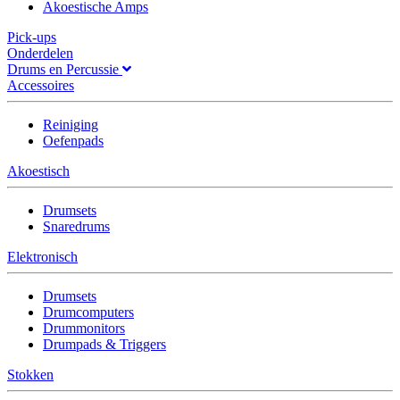
Akoestische Amps
Pick-ups
Onderdelen
Drums en Percussie
Accessoires
Reiniging
Oefenpads
Akoestisch
Drumsets
Snaredrums
Elektronisch
Drumsets
Drumcomputers
Drummonitors
Drumpads & Triggers
Stokken