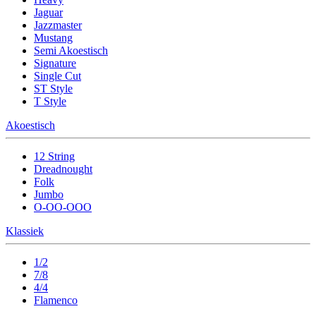
Jaguar
Jazzmaster
Mustang
Semi Akoestisch
Signature
Single Cut
ST Style
T Style
Akoestisch
12 String
Dreadnought
Folk
Jumbo
O-OO-OOO
Klassiek
1/2
7/8
4/4
Flamenco