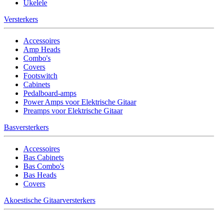
Ukelele
Versterkers
Accessoires
Amp Heads
Combo's
Covers
Footswitch
Cabinets
Pedalboard-amps
Power Amps voor Elektrische Gitaar
Preamps voor Elektrische Gitaar
Basversterkers
Accessoires
Bas Cabinets
Bas Combo's
Bas Heads
Covers
Akoestische Gitaarversterkers