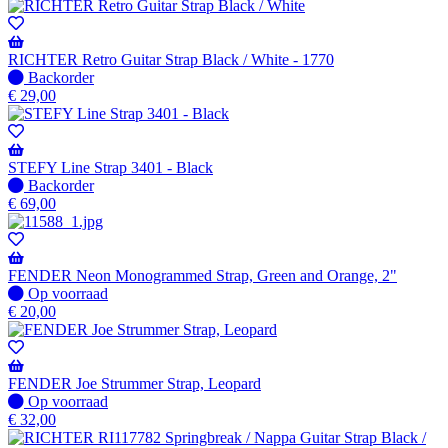
RICHTER Retro Guitar Strap Black / White - 1770
Niet
Backorder
op
€
29,00
voorraad
-
Wordt
verzonden
STEFY Line Strap 3401 - Black
wanneer
Niet
Backorder
beschikbaar
op
€
69,00
voorraad
-
Wordt
verzonden
FENDER Neon Monogrammed Strap, Green and Orange, 2"
wanneer
Op
Op voorraad
beschikbaar
voorraad
€
20,00
FENDER Joe Strummer Strap, Leopard
Op
Op voorraad
voorraad
€
32,00