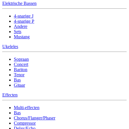
Elektrische Bassen
4-snarige J
4-snarige P
Andere
Sets
Mustang
Ukeleles
Sopraan
Concert
Bariton
Tenor
Bas
Gitaar
Effecten
Multi-effecten
Bas
Chorus/Flanger/Phaser
Compressor
Delay/Echo