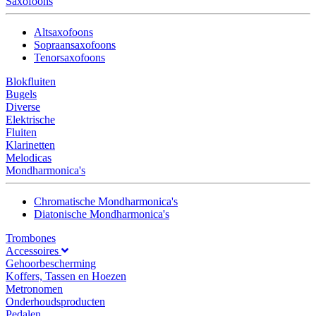
Saxofoons
Altsaxofoons
Sopraansaxofoons
Tenorsaxofoons
Blokfluiten
Bugels
Diverse
Elektrische
Fluiten
Klarinetten
Melodicas
Mondharmonica's
Chromatische Mondharmonica's
Diatonische Mondharmonica's
Trombones
Accessoires
Gehoorbescherming
Koffers, Tassen en Hoezen
Metronomen
Onderhoudsproducten
Pedalen