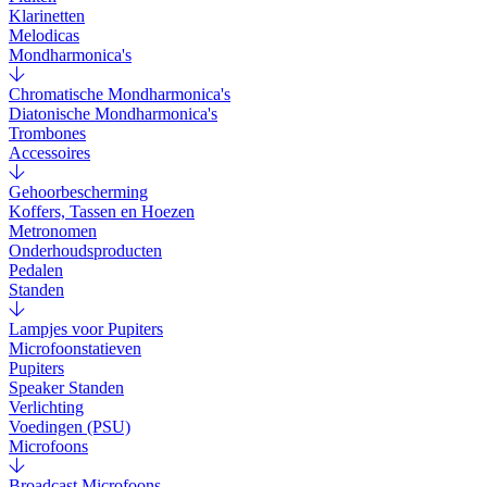
Klarinetten
Melodicas
Mondharmonica's
Chromatische Mondharmonica's
Diatonische Mondharmonica's
Trombones
Accessoires
Gehoorbescherming
Koffers, Tassen en Hoezen
Metronomen
Onderhoudsproducten
Pedalen
Standen
Lampjes voor Pupiters
Microfoonstatieven
Pupiters
Speaker Standen
Verlichting
Voedingen (PSU)
Microfoons
Broadcast Microfoons