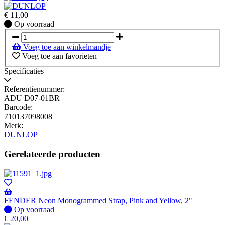
€
11,00
Op
Op voorraad
voorraad
Voeg toe aan winkelmandje
Voeg toe aan favorieten
Specificaties
Referentienummer:
ADU D07-01BR
Barcode:
710137098008
Merk:
DUNLOP
Gerelateerde producten
FENDER Neon Monogrammed Strap, Pink and Yellow, 2"
Op
Op voorraad
voorraad
€
20,00