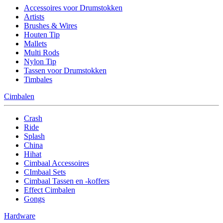
Accessoires voor Drumstokken
Artists
Brushes & Wires
Houten Tip
Mallets
Multi Rods
Nylon Tip
Tassen voor Drumstokken
Timbales
Cimbalen
Crash
Ride
Splash
China
Hihat
Cimbaal Accessoires
CImbaal Sets
Cimbaal Tassen en -koffers
Effect Cimbalen
Gongs
Hardware