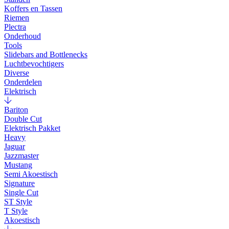
Koffers en Tassen
Riemen
Plectra
Onderhoud
Tools
Slidebars and Bottlenecks
Luchtbevochtigers
Diverse
Onderdelen
Elektrisch
Bariton
Double Cut
Elektrisch Pakket
Heavy
Jaguar
Jazzmaster
Mustang
Semi Akoestisch
Signature
Single Cut
ST Style
T Style
Akoestisch