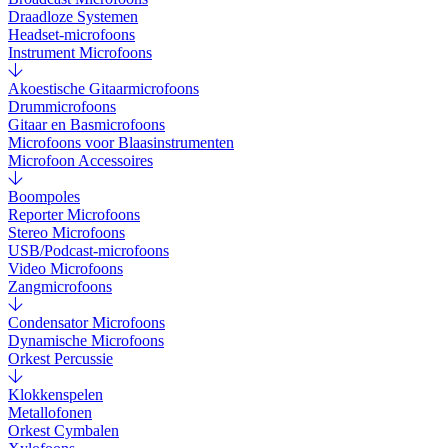
Draadloze Systemen
Headset-microfoons
Instrument Microfoons
Akoestische Gitaarmicrofoons
Drummicrofoons
Gitaar en Basmicrofoons
Microfoons voor Blaasinstrumenten
Microfoon Accessoires
Boompoles
Reporter Microfoons
Stereo Microfoons
USB/Podcast-microfoons
Video Microfoons
Zangmicrofoons
Condensator Microfoons
Dynamische Microfoons
Orkest Percussie
Klokkenspelen
Metallofonen
Orkest Cymbalen