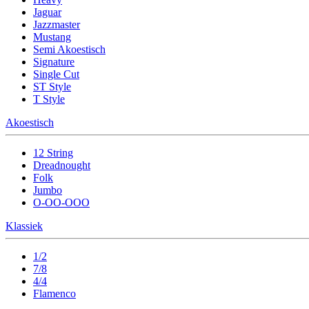
Jaguar
Jazzmaster
Mustang
Semi Akoestisch
Signature
Single Cut
ST Style
T Style
Akoestisch
12 String
Dreadnought
Folk
Jumbo
O-OO-OOO
Klassiek
1/2
7/8
4/4
Flamenco