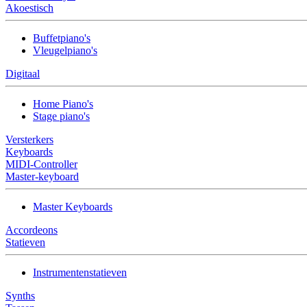
Akoestisch
Buffetpiano's
Vleugelpiano's
Digitaal
Home Piano's
Stage piano's
Versterkers
Keyboards
MIDI-Controller
Master-keyboard
Master Keyboards
Accordeons
Statieven
Instrumentenstatieven
Synths