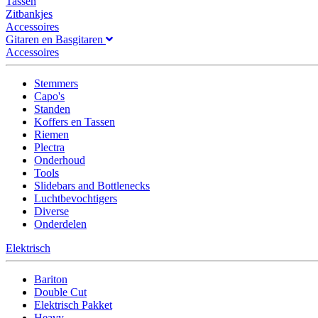
Tassen
Zitbankjes
Accessoires
Gitaren en Basgitaren
Accessoires
Stemmers
Capo's
Standen
Koffers en Tassen
Riemen
Plectra
Onderhoud
Tools
Slidebars and Bottlenecks
Luchtbevochtigers
Diverse
Onderdelen
Elektrisch
Bariton
Double Cut
Elektrisch Pakket
Heavy