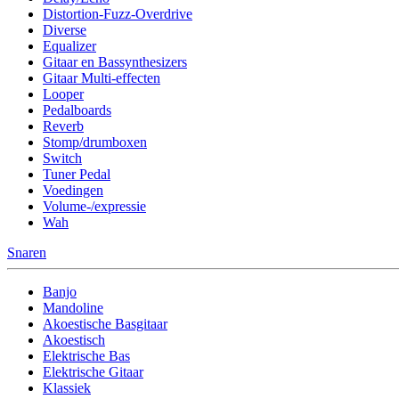
Distortion-Fuzz-Overdrive
Diverse
Equalizer
Gitaar en Bassynthesizers
Gitaar Multi-effecten
Looper
Pedalboards
Reverb
Stomp/drumboxen
Switch
Tuner Pedal
Voedingen
Volume-/expressie
Wah
Snaren
Banjo
Mandoline
Akoestische Basgitaar
Akoestisch
Elektrische Bas
Elektrische Gitaar
Klassiek