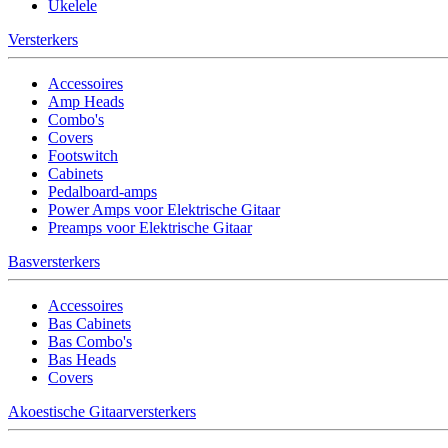
Ukelele
Versterkers
Accessoires
Amp Heads
Combo's
Covers
Footswitch
Cabinets
Pedalboard-amps
Power Amps voor Elektrische Gitaar
Preamps voor Elektrische Gitaar
Basversterkers
Accessoires
Bas Cabinets
Bas Combo's
Bas Heads
Covers
Akoestische Gitaarversterkers