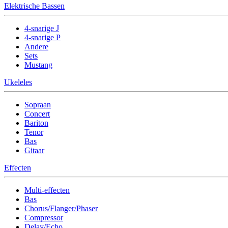
Elektrische Bassen
4-snarige J
4-snarige P
Andere
Sets
Mustang
Ukeleles
Sopraan
Concert
Bariton
Tenor
Bas
Gitaar
Effecten
Multi-effecten
Bas
Chorus/Flanger/Phaser
Compressor
Delay/Echo