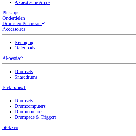
Akoestische Amps
Pick-ups
Onderdelen
Drums en Percussie
Accessoires
Reiniging
Oefenpads
Akoestisch
Drumsets
Snaredrums
Elektronisch
Drumsets
Drumcomputers
Drummonitors
Drumpads & Triggers
Stokken