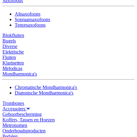
Saxofoons
Altsaxofoons
Sopraansaxofoons
Tenorsaxofoons
Blokfluiten
Bugels
Diverse
Elektrische
Fluiten
Klarinetten
Melodicas
Mondharmonica's
Chromatische Mondharmonica's
Diatonische Mondharmonica's
Trombones
Accessoires
Gehoorbescherming
Koffers, Tassen en Hoezen
Metronomen
Onderhoudsproducten
Pedalen