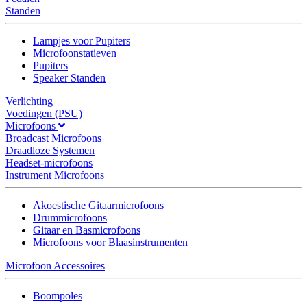
Standen
Lampjes voor Pupiters
Microfoonstatieven
Pupiters
Speaker Standen
Verlichting
Voedingen (PSU)
Microfoons
Broadcast Microfoons
Draadloze Systemen
Headset-microfoons
Instrument Microfoons
Akoestische Gitaarmicrofoons
Drummicrofoons
Gitaar en Basmicrofoons
Microfoons voor Blaasinstrumenten
Microfoon Accessoires
Boompoles