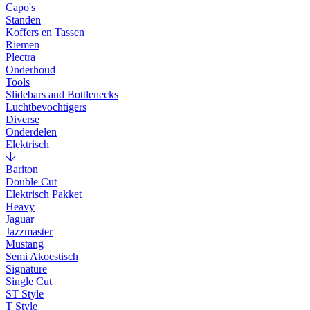
Capo's
Standen
Koffers en Tassen
Riemen
Plectra
Onderhoud
Tools
Slidebars and Bottlenecks
Luchtbevochtigers
Diverse
Onderdelen
Elektrisch
Bariton
Double Cut
Elektrisch Pakket
Heavy
Jaguar
Jazzmaster
Mustang
Semi Akoestisch
Signature
Single Cut
ST Style
T Style