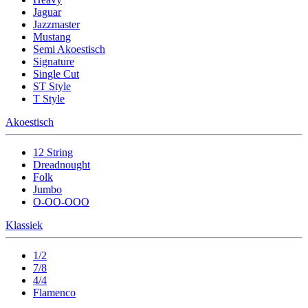
Jaguar
Jazzmaster
Mustang
Semi Akoestisch
Signature
Single Cut
ST Style
T Style
Akoestisch
12 String
Dreadnought
Folk
Jumbo
O-OO-OOO
Klassiek
1/2
7/8
4/4
Flamenco