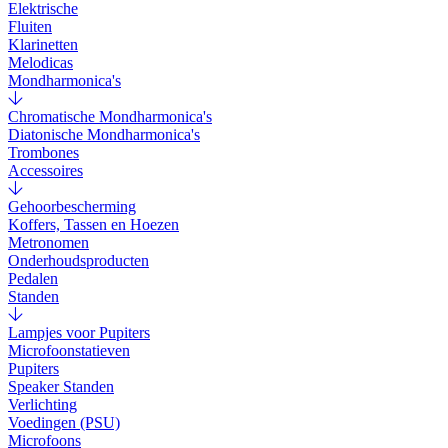
Elektrische
Fluiten
Klarinetten
Melodicas
Mondharmonica's
Chromatische Mondharmonica's
Diatonische Mondharmonica's
Trombones
Accessoires
Gehoorbescherming
Koffers, Tassen en Hoezen
Metronomen
Onderhoudsproducten
Pedalen
Standen
Lampjes voor Pupiters
Microfoonstatieven
Pupiters
Speaker Standen
Verlichting
Voedingen (PSU)
Microfoons