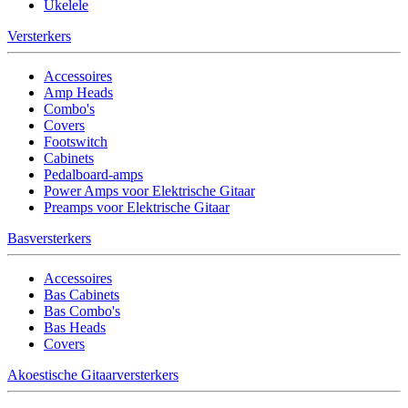
Ukelele
Versterkers
Accessoires
Amp Heads
Combo's
Covers
Footswitch
Cabinets
Pedalboard-amps
Power Amps voor Elektrische Gitaar
Preamps voor Elektrische Gitaar
Basversterkers
Accessoires
Bas Cabinets
Bas Combo's
Bas Heads
Covers
Akoestische Gitaarversterkers