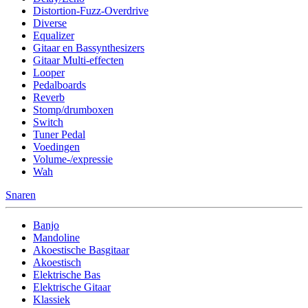
Distortion-Fuzz-Overdrive
Diverse
Equalizer
Gitaar en Bassynthesizers
Gitaar Multi-effecten
Looper
Pedalboards
Reverb
Stomp/drumboxen
Switch
Tuner Pedal
Voedingen
Volume-/expressie
Wah
Snaren
Banjo
Mandoline
Akoestische Basgitaar
Akoestisch
Elektrische Bas
Elektrische Gitaar
Klassiek