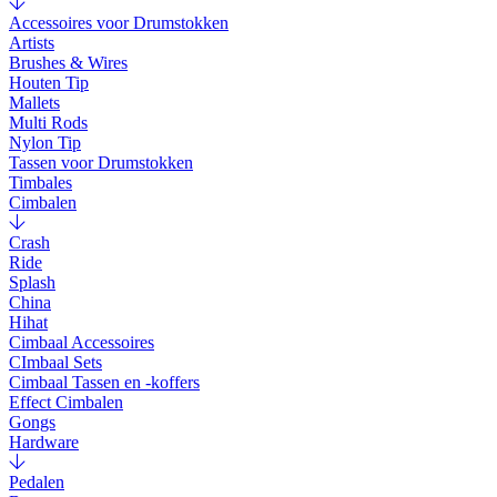
Accessoires voor Drumstokken
Artists
Brushes & Wires
Houten Tip
Mallets
Multi Rods
Nylon Tip
Tassen voor Drumstokken
Timbales
Cimbalen
Crash
Ride
Splash
China
Hihat
Cimbaal Accessoires
CImbaal Sets
Cimbaal Tassen en -koffers
Effect Cimbalen
Gongs
Hardware
Pedalen