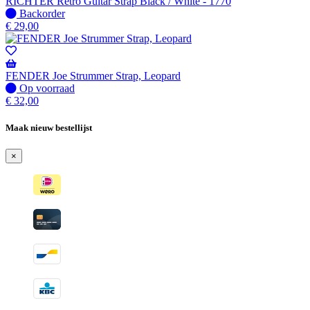
RICHTER Retro Guitar Strap Black / White - 1770
Niet
Backorder
op
€
29,00
voorraad
-
Wordt
verzonden
FENDER Joe Strummer Strap, Leopard
wanneer
Op
Op voorraad
beschikbaar
voorraad
€
32,00
Maak nieuw bestellijst
×