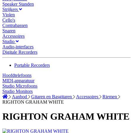
Speaker Standen
Strijkers
Violen
Cello's
Contrabassen
Snaren
Accessoires
Studio
Audio-interfaces
Digitale Recorders
Portable Recorders
Hoofdtelefoons
MIDI-apparatuur
Studio Microfoons
Studio Monitors
Aanbod
Gitaren en Basgitaren
Accessoires
Riemen
RIGHTON GRAHAM WHITE
RIGHTON GRAHAM WHITE