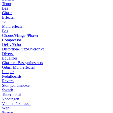
Tenor
Bas
Gitaar
Effecten
Multi-effecten
Bas
Chorus/Flanger/Phaser
Compressor
Delay/Echo
Distortion-Fuzz-Overdrive
Diverse
Equalizer
Gitaar en Bassynthesizers
Gitaar Multi-effecten
Looper
Pedalboards
Reverb
Stomp/drumboxen
Switch
Tuner Pedal
Voedingen
Volume-/expressie
Wah
Snaren