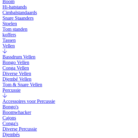
Boom
Hi-hatstands
Cimbalstandaards
Snare Staanders
Stoelen
Tom standen
koffers
Tassen
Vellen
Bassdrum Vellen
Bongo Vellen
Conga Vellen
Diverse Vellen
Djembé Vellen
Tom & Snare Vellen
Percussie
Accessoires voor Percussie
Bongo's
Boomwhacker
Cajons
Conga's
Diverse Percussie
Djembés