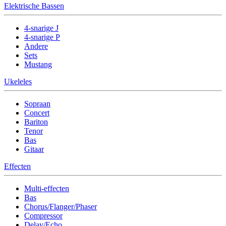
Elektrische Bassen
4-snarige J
4-snarige P
Andere
Sets
Mustang
Ukeleles
Sopraan
Concert
Bariton
Tenor
Bas
Gitaar
Effecten
Multi-effecten
Bas
Chorus/Flanger/Phaser
Compressor
Delay/Echo