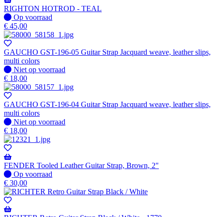
RIGHTON HOTROD - TEAL
Op
Op voorraad
voorraad
€
45,00
GAUCHO GST-196-05 Guitar Strap Jacquard weave, leather slips,
multi colors
Niet
Niet op voorraad
op
€
18,00
voorraad
GAUCHO GST-196-04 Guitar Strap Jacquard weave, leather slips,
multi colors
Niet
Niet op voorraad
op
€
18,00
voorraad
FENDER Tooled Leather Guitar Strap, Brown, 2"
Op
Op voorraad
voorraad
€
30,00