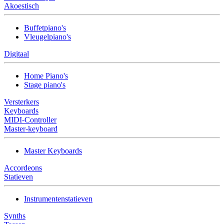
Akoestisch
Buffetpiano's
Vleugelpiano's
Digitaal
Home Piano's
Stage piano's
Versterkers
Keyboards
MIDI-Controller
Master-keyboard
Master Keyboards
Accordeons
Statieven
Instrumentenstatieven
Synths