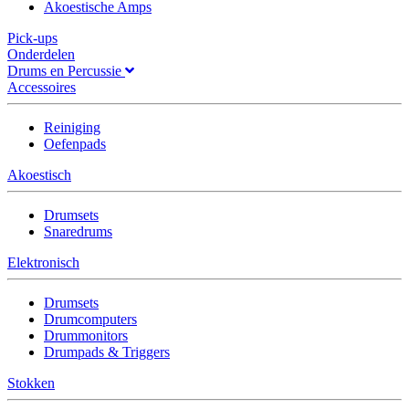
Akoestische Amps
Pick-ups
Onderdelen
Drums en Percussie
Accessoires
Reiniging
Oefenpads
Akoestisch
Drumsets
Snaredrums
Elektronisch
Drumsets
Drumcomputers
Drummonitors
Drumpads & Triggers
Stokken