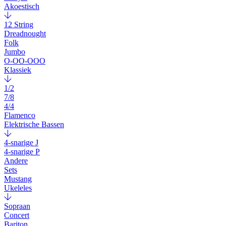
Akoestisch
12 String
Dreadnought
Folk
Jumbo
O-OO-OOO
Klassiek
1/2
7/8
4/4
Flamenco
Elektrische Bassen
4-snarige J
4-snarige P
Andere
Sets
Mustang
Ukeleles
Sopraan
Concert
Bariton