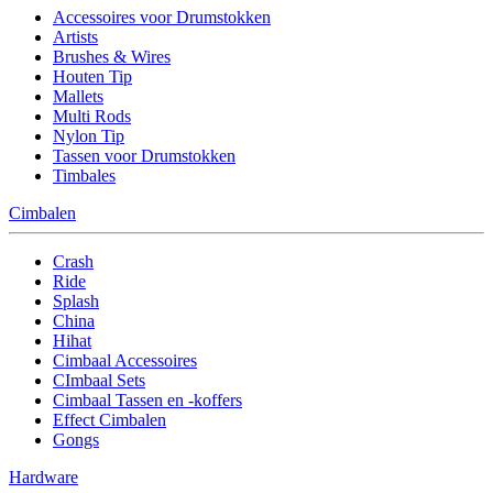
Accessoires voor Drumstokken
Artists
Brushes & Wires
Houten Tip
Mallets
Multi Rods
Nylon Tip
Tassen voor Drumstokken
Timbales
Cimbalen
Crash
Ride
Splash
China
Hihat
Cimbaal Accessoires
CImbaal Sets
Cimbaal Tassen en -koffers
Effect Cimbalen
Gongs
Hardware