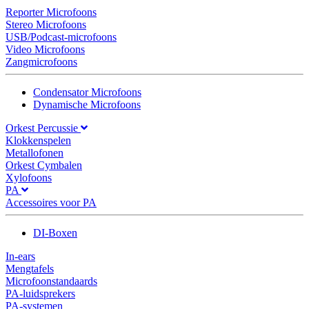
Reporter Microfoons
Stereo Microfoons
USB/Podcast-microfoons
Video Microfoons
Zangmicrofoons
Condensator Microfoons
Dynamische Microfoons
Orkest Percussie
Klokkenspelen
Metallofonen
Orkest Cymbalen
Xylofoons
PA
Accessoires voor PA
DI-Boxen
In-ears
Mengtafels
Microfoonstandaards
PA-luidsprekers
PA-systemen