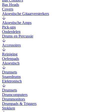
Bas Combo's
Bas Heads
Covers
Akoestische Gitaarversterkers
Akoestische Amps
Pick-ups
Onderdelen
Drums en Percussie
Accessoires
Reiniging
Oefenpads
Akoestisch
Drumsets
Snaredrums
Elektronisch
Drumsets
Drumcomputers
Drummonitors
Drumpads & Triggers
Stokken