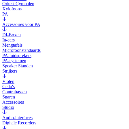
Orkest Cymbalen
Xylofoons
PA
Accessoires voor PA
DI-Boxen
In-ears
Mengtafels
Microfoonstandaards
PA-luidsprekers
PA-systemen
Speaker Standen
Strijkers
Violen
Cello's
Contrabassen
Snaren
Accessoires
Studio
Audio-interfaces
Digitale Recorders